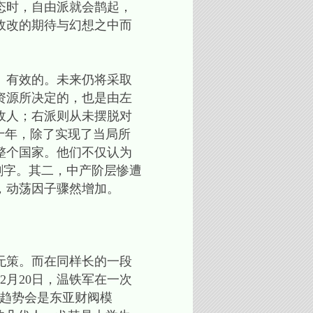
态时，自由派就会鹊起，
政改的期待与幻想之中而
、有效的。未来仍将采取
资源所决定的，也是由左
敌人；右派则从未摆脱对
十年，除了实现了当局所
整个国家。他们不仅认为
刺字。其二，中产阶层惨遭
，动荡因子骤然增加。
无策。而在同样长的一段
2月20日，温铁军在一次
的趋势会是东亚财阀模