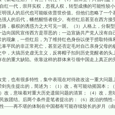
承自红一代，崇拜实权，忽视人权，转型成佛的可能性较
证明强人的后代也可能皈依普世价值。但他们忽略了一个
色强人的后代，幡然醒悟者很少。有些红后甚至在西方接
老路，极权的诱惑力之大可见一斑。（3）人格上，分裂
一边向国民宣传西方是罪恶的；一边宣扬共产党人没有自
常的现象，一些红后，为了维持红色身份以便于捞取特殊
无辜平民的非正常死亡，甚至还否定毛对自己亲身父母的
之中，大搞历史虚无主义，反将帽子扣到历史觉醒者的头
存在的重大缺陷。依靠这样的群体来引领中国走上真正的
，也有很多特性，集中表现在对待政改这一重大问题上，
荣剑先生提出的，简述为：（1）改，有可能动摇国本；（
3）改，意味着对重大历史遗留问题的清算；（4）改，意
、民族团结。后两个条件是笔者提出的：（6）政治的惰性
惯性——再不堪的体制在中国都有可能存续较长的岁月（