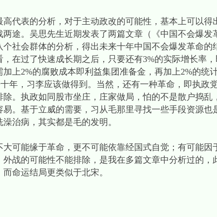
代表的分析，对于主动政改的可能性，基本上可以得
战两途。吴思先生近期发表了两篇文章（《中国不会爆发
八个社会群体的分析，得出未来十年中国不会爆发革命的
看，在过了快速成长期之后，只要还有3%的实际增长率，
加上2%的腐败成本即利益集团准备金，再加上2%的统计
来十年，习李应该做得到。当然，还有一种革命，即执政
排除。执政如同股市坐庄，庄家做局，怕的不是散户捣乱
容易。基于立威的需要，习从毛那里寻找一些手段资源也
洗澡治病，其实都是毛的发明。
可能缘于革命，更不可能依靠经国式自觉；有可能因
。外战的可能性不能排除，是我在多篇文章中分析过的，
，而命运结局更类似于北宋。