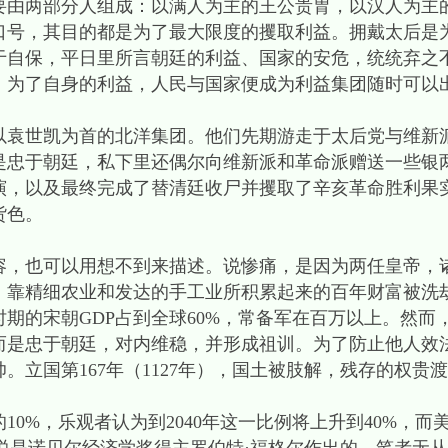
两部分人组成：以满人为主的王公贵胄，以汉人为主
口号，其目的都是为了最大限度的攫取利益。拥戴太后是
于自保，平日里所言朝廷的利益、国家的安危，统统弃之
，为了自身的利益，人民与国家便成为利益集团随时可以
世凯为首的北洋集团。他们先期游走于太后党与维新
是忠于朝廷，私下里还偶尔向维新派和革命派赠送一些银
演，以及最终完成了替清廷收尸并攫取了辛亥革命胜利果
货色。
也可以用想不到来描述。说惨痛，是因为两任皇帝，
，靠精细农业和发达的手工业所积累起来的百年财富被洗
期的宋朝GDP占到全球60%，常备军在百万以上。然而
而是忠于朝廷，对内维稳，并形成祖训。为了防止他人效
。立国第167年（1127年），国土被肢解，残存的权贵
10%，乐观者认为到2040年这一比例将上升到40%，而