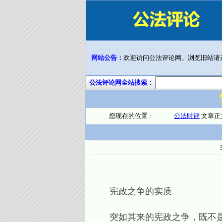
网站公告：
欢迎访问公法评论网。浏览旧站请
公法评论网全站搜索：
您现在的位置 :
公法时评
文章正
宪政之争的实质
突如其来的宪政之争，既不是新