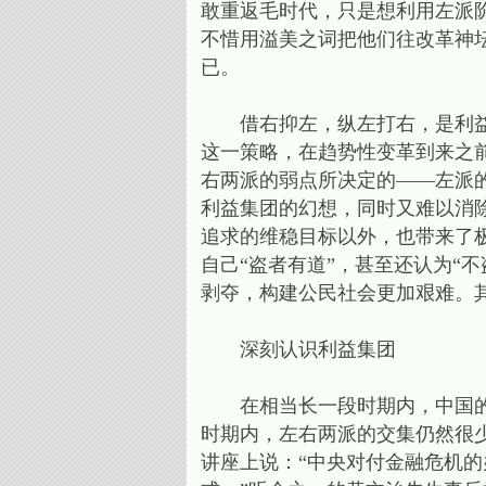
敢重返毛时代，只是想利用左派
不惜用溢美之词把他们往改革神
已。
借右抑左，纵左打右，是利益集
这一策略，在趋势性变革到来之
右两派的弱点所决定的——左派
利益集团的幻想，同时又难以消
追求的维稳目标以外，也带来了
自己“盗者有道”，甚至还认为“
剥夺，构建公民社会更加艰难。
深刻认识利益集团
在相当长一段时期内，中国的政
时期内，左右两派的交集仍然很少
讲座上说：“中央对付金融危机