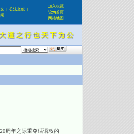
加入收藏
论文
|
公法文献
|
设为首页
新闻
网站地图
！
0周年之际重夺话语权的