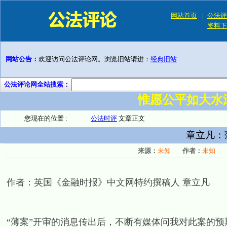
网站首页
|
公法评
资料下
网站公告：
欢迎访问公法评论网。浏览旧站请进：
经典旧站
公法评论网全站搜索：
惟愿公平如大水
您现在的位置 :
公法时评
文章正文
章立凡：
来源：
未知
作者：
未知
作者：英国《金融时报》中文网特约撰稿人 章立凡
“薄案”开审的消息传出后，不断有媒体问我对此案的