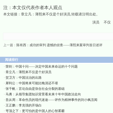
注：本文仅代表作者本人观点
本文链接：
章立凡：薄熙来不仅是个好演员
,转载请注明出处。
演员
不仅
上一篇：
陈有西：成功的审判 遗憾的侦查——薄熙来案审判首日述评
阅读排行
·
荣剑：中国十问——决定中国未来命运的十个问题
·
章立凡：薄熙来不仅是个好演员
·
贺卫方：中国法治的出路
·
犀利公：中国将来可能比晚清还不堪
·
张千帆：言论自由是弥合社会分裂的基础
·
马勇：从领导集团知识背景看未来十年中国政治走向
·
吾从周：革命伤员的现代迷途——评作为精神事件的刘小枫丑闻
·
王正鹏：李克强的开场白
·
穹顶之下：更可怕的是中国人的心智雾霾