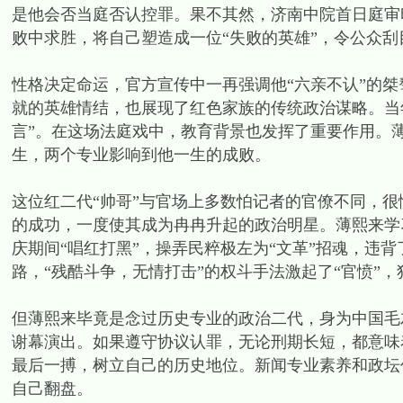
是他会否当庭否认控罪。果不其然，济南中院首日庭审
败中求胜，将自己塑造成一位“失败的英雄”，令公众刮
性格决定命运，官方宣传中一再强调他“六亲不认”的
就的英雄情结，也展现了红色家族的传统政治谋略。当
言”。在这场法庭戏中，教育背景也发挥了重要作用。
生，两个专业影响到他一生的成败。
这位红二代“帅哥”与官场上多数怕记者的官僚不同，
的成功，一度使其成为冉冉升起的政治明星。薄熙来学
庆期间“唱红打黑”，操弄民粹极左为“文革”招魂，违
路，“残酷斗争，无情打击”的权斗手法激起了“官愤”
但薄熙来毕竟是念过历史专业的政治二代，身为中国毛
谢幕演出。如果遵守协议认罪，无论刑期长短，都意味
最后一搏，树立自己的历史地位。新闻专业素养和政坛
自己翻盘。