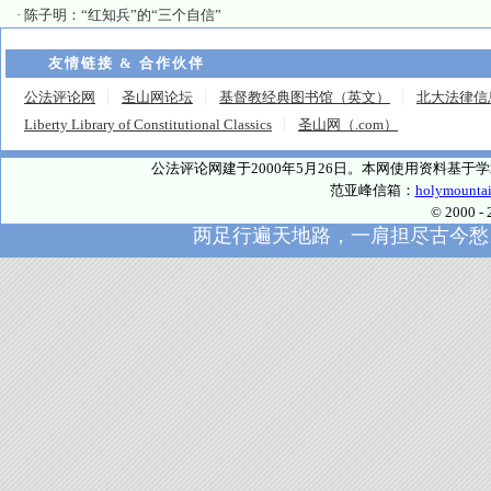
·
陈子明：“红知兵”的“三个自信”
友情链接 & 合作伙伴
公法评论网
圣山网论坛
基督教经典图书馆（英文）
北大法律信
Liberty Library of Constitutional Classics
圣山网（.com）
公法评论网建于2000年5月26日。本网使用资料基
范亚峰信箱：
holymounta
© 2000
两足行遍天地路，一肩担尽古今愁