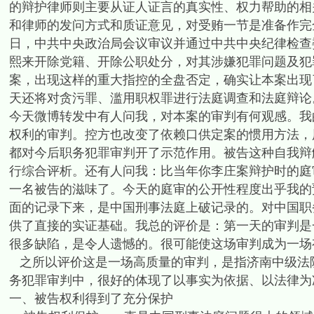
的辩护律师则主要从证人证言的真实性、权力帮助的相
和律师的发问方式和质证意见，对受贿一节是准备作完全
日，中共中央政治局会议审议并通过中共中央纪律检查
熙来开除党籍、开除公职处分，对其涉嫌犯罪问题及犯
案，出现这样的重大指控的全盘否定，确实让本案出现
天还将对贪污罪、滥用职权罪进行法庭调查和法庭辩论
今天微博转发中有人问我，对本案的审判有何观感。我
权利的审判。控方也改变了依赖口供定案的惯用方法，
都对今后职务犯罪审判开了示范作用。被告这种自我辩
行综合评析。还有人问我：比当年你李庄案辩护时的庭
一名被告的滋味了。今天的庭审的公开性程度出乎我的
面的记录下来，是中国刑事法庭上破记录的。对中国职
供了直接的实证基础。我总的评价是：第一天的审判是
很多缺陷，是令人遗憾的。很可能使这场审判成为一场
之所以评价这是一场高质量的审判，是指济南中级法
务犯罪审判中，很好的体现了以事实为依据、以法律为
一、被告权利得到了充分保护