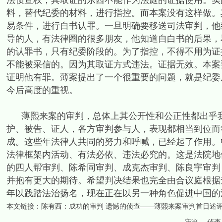
法侦查权，其取证的东西不能作为法庭的证据使用。实
料，替代纪委的材料，进行指控。而本案没有这样做。
易条件，进行自书认罪。一旦明确要移送司法审判，他
导的人，有法律圈的很多朋友，他知道自白书的后果，
的认罪书，只有纪委阶段的。为了指控，不得不用为证
不能被采信的。因为其取证方式违法。证据无效。本案
证明他有罪。薄案提出了一个很重要的问题，就是纪委
今后高度的重视。
薄熙来案的审判，总体上其公开性和公正性都出乎我
护、被告、证人，各方审判参与人，表现都相当到位而
成。这些年法律人共同的努力和呼喊，已经起了作用。
法律框架内活动、有法必依、违法必究的。这是法院地
的四人帮审判、陈希同审判、成克杰审判、陈良宇审判
并抱有更大的期待。希望判决结果也完全由合议庭根据
年以践踏法治扬名，现在正在以另一种角色促进中国的法治进
本文链接：
陈有西：成功的审判 遗憾的侦查——薄熙来案审判首日述