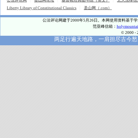
公法评论网
圣山网论坛
基督教经典图书馆（英文）
北大法律信
Liberty Library of Constitutional Classics
圣山网（.com）
公法评论网建于2000年5月26日。本网使用资料基
范亚峰信箱：
holymounta
© 2000
两足行遍天地路，一肩担尽古今愁