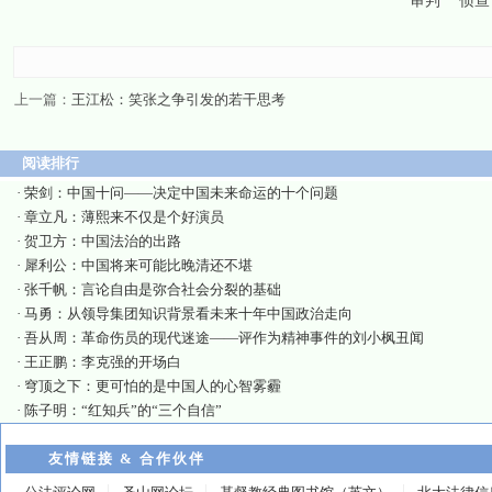
审判
侦查
上一篇：
王江松：笑张之争引发的若干思考
阅读排行
·
荣剑：中国十问——决定中国未来命运的十个问题
·
章立凡：薄熙来不仅是个好演员
·
贺卫方：中国法治的出路
·
犀利公：中国将来可能比晚清还不堪
·
张千帆：言论自由是弥合社会分裂的基础
·
马勇：从领导集团知识背景看未来十年中国政治走向
·
吾从周：革命伤员的现代迷途——评作为精神事件的刘小枫丑闻
·
王正鹏：李克强的开场白
·
穹顶之下：更可怕的是中国人的心智雾霾
·
陈子明：“红知兵”的“三个自信”
友情链接 & 合作伙伴