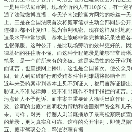
一是用中法庭审判。现场旁听的人有110多位，有一
通了法院微博直播，今天济南法院官方网站的粉丝一天暴
上。三是在全国法院首次将庭审笔录主动全部同步公开
连律师都不让复印，视为审判机密。现在这样及时地向
速录水平非常钦佩，基本上能够非常完整地记录法庭各
也很佩服。这种公开，是比现场旁听的效果更好的。因
律基础的往往听不懂。而这种全程笔录是能够非常清晰
笔录，是一个前所未有的突破。这是实质性的公开审判
面证言，也直接网上播出，这也是全国首次。使公众身
四、证人到庭破解行贿受贿案件审判难题将影响全国
近年来受贿案审判基本上见不到证人，都用言辞证据出
胁证人不准见律师，更不准出庭作不利于指控的证言。
污点证人不予起诉。而本案中重要证人徐明出庭作证，
致。徐明的出庭对查明权力帮助和法国别墅资金和儿子
果。同样，对另一行贿人则当庭播放了最高检察院侦查
的笔录，更为真实和可靠。这样的公开审判，即使是陪
五、庭审驾驭公允，释法说理有据