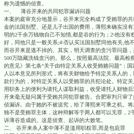
称为遗憾的侦查。
一、 薄谷开来的共同犯罪漏诉问题
本案的庭审充分地显示，谷开来完全构成了受贿罪的共
金的法国别墅、还是儿子出国的费用，薄熙来确实没有
明的2千余万钱物自己不知情,都是谷的行为；2\他没有
好，同他只是一般关系;4\否认买法国别墅同他有关,他不
而谷开来是逃不掉的。其实，明天调查的贪污罪问题，
500万隐藏洗钱贪污的。那么，按照最高法院、最高检察
的意见》第七条“关于由特定关系人收受贿赂问题”：
人以本意见所列形式，将有关财物给予特定关系人的，
款行为的，对特定关系人以受贿罪的共犯论处。特定关
用职务上的便利为请托人谋取利益，收受请托人财物后
开来毫无疑问属于受贿共同犯罪被告。合肥审判只审了
侦漏诉。由于她的不被追究，给了薄熙来可乘之机。将
独不是受贿罪主体，这种辩解等于两人都可以无罪，2
诉薄谷造成的。这是侦查、起诉的大败笔。
二、 谷开来杀人案中薄不是滥用职权罪,而是包庇罪