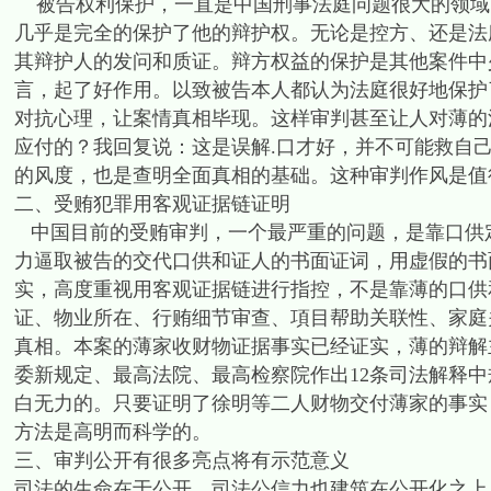
被告权利保护，一直是中国刑事法庭问题很大的领域
几乎是完全的保护了他的辩护权。无论是控方、还是法
其辩护人的发问和质证。辩方权益的保护是其他案件中
言，起了好作用。以致被告本人都认为法庭很好地保护
对抗心理，让案情真相毕现。这样审判甚至让人对薄的
应付的？我回复说：这是误解.口才好，并不可能救自
的风度，也是查明全面真相的基础。这种审判作风是值
二、受贿犯罪用客观证据链证明
中国目前的受贿审判，一个最严重的问题，是靠口供
力逼取被告的交代口供和证人的书面证词，用虚假的书
实，高度重视用客观证据链进行指控，不是靠薄的口供
证、物业所在、行贿细节审查、項目帮助关联性、家庭
真相。本案的薄家收财物证据事实已经证实，薄的辩解
委新规定、最高法院、最高检察院作出12条司法解释中
白无力的。只要证明了徐明等二人财物交付薄家的事实
方法是高明而科学的。
三、审判公开有很多亮点将有示范意义
司法的生命在于公开。司法公信力也建筑在公开化之上