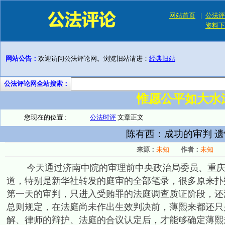
网站首页
|
公法评
资料下
网站公告：
欢迎访问公法评论网。浏览旧站请进：
经典旧站
公法评论网全站搜索：
惟愿公平如大水
您现在的位置 :
公法时评
文章正文
陈有西：成功的审判 
来源：
未知
作者：
未知
今天通过济南中院的审理前中央政治局委员、重庆市
道，特别是新华社转发的庭审的全部笔录，很多原来扑
第一天的审判，只进入受贿罪的法庭调查质证阶段，还
总则规定，在法庭尚未作出生效判决前，薄熙来都还只
解、律师的辩护、法庭的合议认定后，才能够确定薄熙