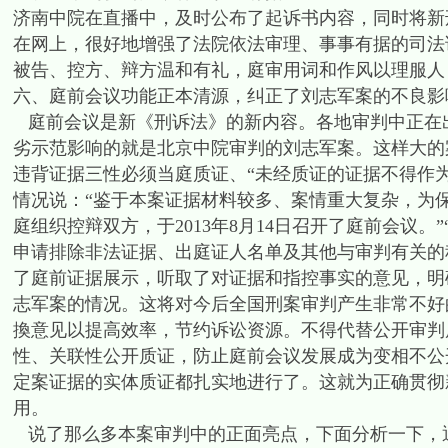
济南中院在直播中，及时公布了起诉书内容，同时将新
在网上，很好地增强了法院依法审理、事事有据的司法
被告、控方、辩方温和有礼，庭审用词和作风以理服人
六、庭前会议功能正本清源，纠正了刘志军案的不良影
庭前会议是新《刑诉法》的新内容。各地审判中正在
劣示范影响的就是北京中院审判的刘志军案。这样大的
违背证据三性必须当庭质证、“未经质证的证据不得作
情况说：“鉴于本案证据材料较多、案情重大复杂，为
庭组织控辩双方，于2013年8月14日召开了庭前会议
申请排除非法证据、出庭证人名单及其他与审判有关的
了庭前证据展示，听取了对证据和指控事实的意见，明
志军案的情况。这将对今后全国刑案审判产生非常不好
換意见以提高效率，节约诉讼资源。不得代替公开审判
性、关联性公开质证，防止庭前会议发展成为变相不公
定案证据的实体质证都扎实地进行了。这就为正确贯彻
用。
说了那么多本案审判中的正面亮点，下面分析一下，