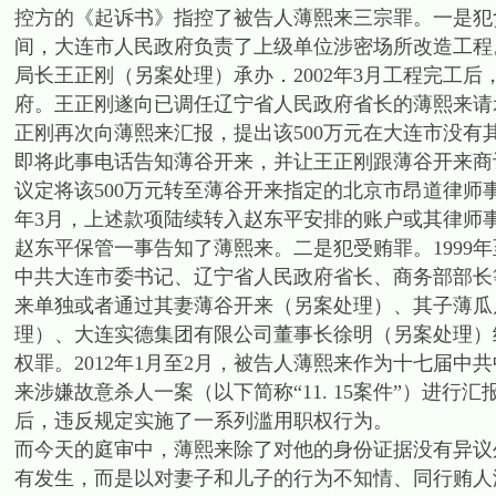
控方的《起诉书》指控了被告人薄熙来三宗罪。一是犯贪
间，大连市人民政府负责了上级单位涉密场所改造工程
局长王正刚（另案处理）承办．2002年3月工程完工后
府。王正刚遂向已调任辽宁省人民政府省长的薄熙来请
正刚再次向薄熙来汇报，提出该500万元在大连市没
即将此事电话告知薄谷开来，并让王正刚跟薄谷开来商
议定将该500万元转至薄谷开来指定的北京市昂道律师事务
年3月，上述款项陆续转入赵东平安排的账户或其律师事
赵东平保管一事告知了薄熙来。二是犯受贿罪。1999年
中共大连市委书记、辽宁省人民政府省长、商务部部长等职
来单独或者通过其妻薄谷开来（另案处理）、其子薄瓜
理）、大连实德集团有限公司董事长徐明（另案处理）给予
权罪。2012年1月至2月，被告人薄熙来作为十七届
来涉嫌故意杀人一案（以下简称“11. 15案件”）进
后，违反规定实施了一系列滥用职权行为。
而今天的庭审中，薄熙来除了对他的身份证据没有异议
有发生，而是以对妻子和儿子的行为不知情、同行贿人