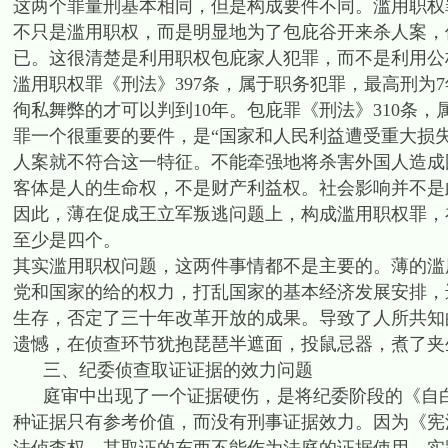
这两个罪量刑基本相同，但是构成要件不同。滥用职权
不只是滥用职权，而是明显地为了包庇谷开来杀人案，
已。这很清楚是利用职权包庇家人犯罪，而不是利用公
滥用职权罪《刑法》397条，属于职务犯罪，最高刑为
徇私舞弊的才可以判到10年。包庇罪《刑法》310条
罪一个很重要的要件，是“国家和人民利益遭受重大损
人案就不符合这一特征。不能牵强地将杀害外国人造成
客体是人的生命权，不是财产利益权。社会影响并不是
因此，薄在促成王立军叛逃问题上，构成滥用职权罪，
至少是四个。
其实滥用职权问题，这两件事情都不是主要的。薄的滥
党和国家的给的权力，打乱国家的基本经济发展安排，
生存，否定了三十年改革开放的成果。导致了人所共知
遗憾，在侦查环节犹抱琵琶半遮面，投鼠忌器，煮了夹
三、纪委侦查取证证据的效力问题
庭审中出现了一个证据硬伤，是将纪委阶段的《自白
种证据只有参考价值，而没有刑事证据效力。因为《宪