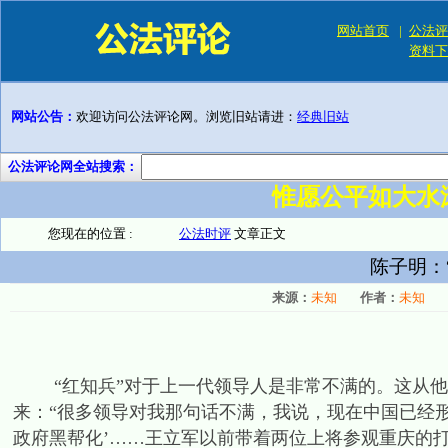
网站首页
|
公法评
资料下
网站公告：
欢迎访问公法评论网。浏览旧站请进：
经典旧站
公法评论网全站搜索：
惟愿公平如大水
您现在的位置 :
公法时评
文章正文
陈子明：
来源：
未知
作者：
未知
“红知兵”对于上一代领导人是非常不满的。这从他
来：“很多领导对我那句话不满，我说，现在中国已经
政府黑帮化’……王立军以前带着两位上将参观重庆的