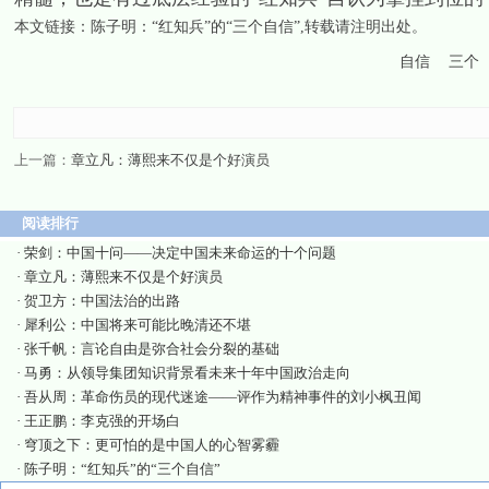
本文链接：
陈子明：“红知兵”的“三个自信”
,转载请注明出处。
自信
三个
上一篇：
章立凡：薄熙来不仅是个好演员
阅读排行
·
荣剑：中国十问——决定中国未来命运的十个问题
·
章立凡：薄熙来不仅是个好演员
·
贺卫方：中国法治的出路
·
犀利公：中国将来可能比晚清还不堪
·
张千帆：言论自由是弥合社会分裂的基础
·
马勇：从领导集团知识背景看未来十年中国政治走向
·
吾从周：革命伤员的现代迷途——评作为精神事件的刘小枫丑闻
·
王正鹏：李克强的开场白
·
穹顶之下：更可怕的是中国人的心智雾霾
·
陈子明：“红知兵”的“三个自信”