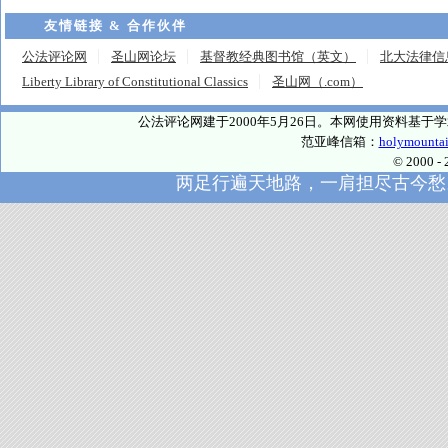
友情链接 & 合作伙伴
公法评论网
圣山网论坛
基督教经典图书馆（英文）
北大法律信
Liberty Library of Constitutional Classics
圣山网（.com）
公法评论网建于2000年5月26日。本网使用资料基
范亚峰信箱：
holymounta
© 2000
两足行遍天地路，一肩担尽古今愁