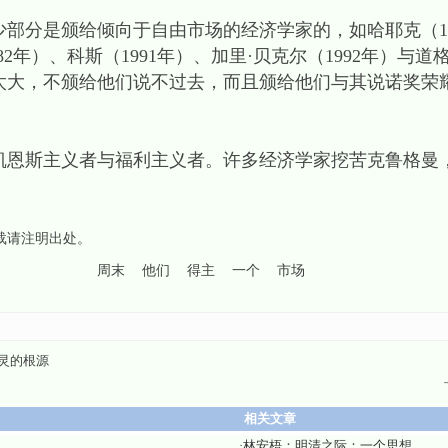
部分是颁给倾向于自由市场的经济学家的，如哈耶克（19
82年）、科斯（1991年）、加里·贝克尔（1992年）与道格
太大，不颁给他们说不过去，而且颁给他们与其说诺奖荣
凯恩斯主义者与福利主义者。许多经济学家挖苦克鲁格曼
转载请注明出处。
周末
他们
得主
一个
市场
灵的根源
相关文章
·
林安梧：明清之际：一个思想...