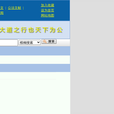
加入收藏
论文
|
公法文献
|
设为首页
新闻
网站地图
！