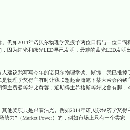
。例如2014年诺贝尔物理学奖授予两位日籍与一位日裔
的，因为红光和绿光LED早已发明，最难的蓝光LED发明
有人建议我写写今年的诺贝尔物理学奖。惭愧，我已推掉
二是物理学奖得主有时让我联想起金庸笔下某大帮会的帮
期得主费曼等好比黄蓉；近期得主希格斯等好比鲁有脚；
其他奖项只是跟着沾光。例如2014年诺贝尔经济学奖得
力”（Market Power）的，例如市场上只有一个卖家