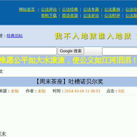
网站首页
|
公法评论
|
公法经典
|
公法专题
|
公法案例
|
公法
资料下载
|
西语资源
|
公法史论
|
公法时评
|
公法
进：
经典旧站
惟愿公平如大水滚滚，使公义如江河滔滔
文
【周末茶座】吐槽诺贝尔奖
来源：
未知
作者：
未知
时间：
2014-10-18 11:38:03
点击：
0
次
周末