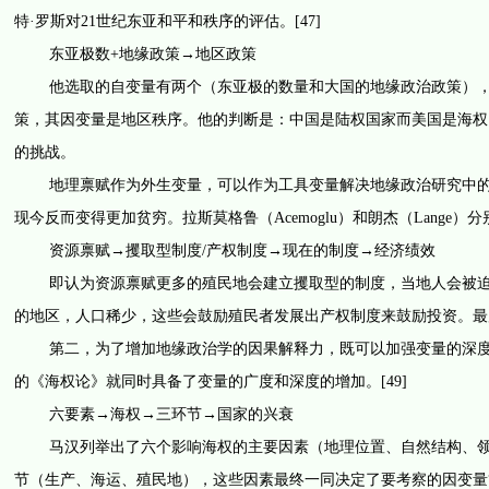
特·罗斯对21世纪东亚和平和秩序的评估。[47]
东亚极数+地缘政策→地区政策
他选取的自变量有两个（东亚极的数量和大国的地缘政治政策），前
策，其因变量是地区秩序。他的判断是：中国是陆权国家而美国是海权
的挑战。
地理禀赋作为外生变量，可以作为工具变量解决地缘政治研究中的内
现今反而变得更加贫穷。拉斯莫格鲁（Acemoglu）和朗杰（Lange）
资源禀赋→攫取型制度/产权制度→现在的制度→经济绩效
即认为资源禀赋更多的殖民地会建立攫取型的制度，当地人会被迫从
的地区，人口稀少，这些会鼓励殖民者发展出产权制度来鼓励投资。最
第二，为了增加地缘政治学的因果解释力，既可以加强变量的深度，
的《海权论》就同时具备了变量的广度和深度的增加。[49]
六要素→海权→三环节→国家的兴衰
马汉列举出了六个影响海权的主要因素（地理位置、自然结构、领土
节（生产、海运、殖民地），这些因素最终一同决定了要考察的因变量