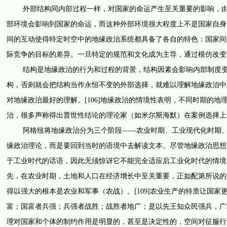
外部结构同内部过程一样，对国家的命运产生至关重要的影响，由于
部环境会影响到国家的命运，而这种外部环境很大程度上不是国家自身
间的互动使得特定时空中的地缘政治系统都具备了各自的特色：国家间
际竞争的目标的差异。一旦特定的规范和文化成为主导，通过模仿改变文化
结构是地缘政治的行为和过程的背景，结构因素会影响内部制度变迁
构，否则就会把结构当作永恒不变的外部选择，就难以理解地缘政治中
对地缘政治最好的理解。[106]地缘政治的情境性表明，不同时期的
治，很多声称得出普世性结论的理论家（如米尔斯海默）在案例选择上
阿格纽将地缘政治分为三个阶段——农业时期、工业现代化时期、后现
缘政治理论，而是要回到当时的语境中去解读文本。尽管地缘政治思想萌
于工业时代的话语，因此无须惊讶它不能完全适应后工业化时代的情境
先，在农业时期，土地和人口在经济增长中至关重要，正如配第所说的：
得以强大的根本是农业和军事（农战）。[109]农业生产的特质让国
富；国富者兵强；兵强者战胜；战胜者地广；是以先王知众民强兵，广地
理对国家和个体的制约作用是明显的，甚至是决定性的，空间对征服行