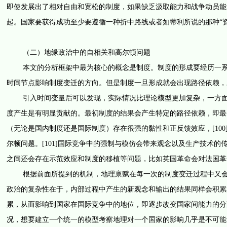
即使发展出了相对自由和宽松的制度，如果缺乏汲取能力和战争动员能
起。国家要获得成功至少要遵循一种折中路线或者如蒂利所说的那种“资本
（二）地缘政治中的自相关和高尔顿问题
本文的分析框架中最为核心的概念是制度。制度的形成要经历一系列
时间节点影响制度变迁的方向。但是制度一旦形成就会出现路径依赖，
引入时间变量后可以发现，实际情况比理论模型更加复杂，一方面，戴
度产生是有明显贡献的。最初制度的结果会产生特定的路径依赖，即最初
（无论是国内制度还是国际制度）存在很强的黏性和正反馈效应，[10
尔顿问题。[101]国际竞争中的强制与模仿会带来观念以及生产技术
之间还会存在示范效应和制度的移植等问题，比如英国革命会对法国革
根据前面所提到的机制，地理禀赋在每一次的制度变迁过程中又会发
政治的复杂性在于，内部过程中产生的新观念和输出的结果同样会积累
累，从而影响到国家在国际竞争中的地位，即逐步改变国家间能力的分
况，想要建立一个统一的模型考察地理对一个国家的影响几乎是不可能