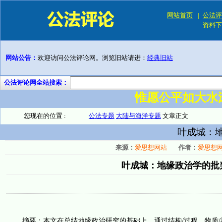
网站首页
|
公法评
资料下
网站公告：
欢迎访问公法评论网。浏览旧站请进：
经典旧站
公法评论网全站搜索：
惟愿公平如大水
您现在的位置 :
公法专题
大陆与海洋专题
文章正文
叶成城：
来源：
爱思想网站
作者：
爱思想
叶成城：地缘政治学的批
摘要：本文在总结地缘政治研究的基础上，通过结构/过程、物质/