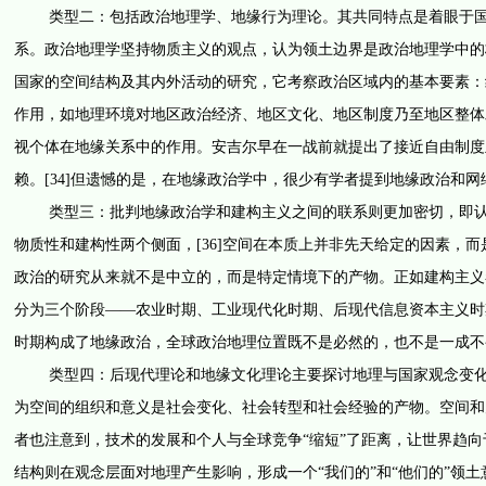
类型二：包括政治地理学、地缘行为理论。其共同特点是着眼于国家
系。政治地理学坚持物质主义的观点，认为领土边界是政治地理学中的核
国家的空间结构及其内外活动的研究，它考察政治区域内的基本要素：组
作用，如地理环境对地区政治经济、地区文化、地区制度乃至地区整体发
视个体在地缘关系中的作用。安吉尔早在一战前就提出了接近自由制度
赖。[34]但遗憾的是，在地缘政治学中，很少有学者提到地缘政治和网络
类型三：批判地缘政治学和建构主义之间的联系则更加密切，即认为
物质性和建构性两个侧面，[36]空间在本质上并非先天给定的因素，而
政治的研究从来就不是中立的，而是特定情境下的产物。正如建构主义者
分为三个阶段——农业时期、工业现代化时期、后现代信息资本主义时期
时期构成了地缘政治，全球政治地理位置既不是必然的，也不是一成不变
类型四：后现代理论和地缘文化理论主要探讨地理与国家观念变化的
为空间的组织和意义是社会变化、社会转型和社会经验的产物。空间和空
者也注意到，技术的发展和个人与全球竞争“缩短”了距离，让世界趋向于
结构则在观念层面对地理产生影响，形成一个“我们的”和“他们的”领土