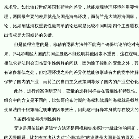
来求异。如比较17世纪英国和荷兰的差异，就能发现地理环境的重要
理，两国最主要的差异就是英国是海岛环境，而荷兰是大陆濒海国家，
论，比如阐述海权重要性最简单的论述就是比较不同时期四个主要霸权
出海权是大国崛起的关键。
但是值得注意的是，穆勒的逻辑方法并不能完全确保结论的绝对有效
果。[54]如崛起大国的共同点显然不能说明其他因素不重要，这在逻
相似求异法则会面临竞争性解释的问题，因为除了控制的变量之外，其余
有诸多相似之处，但地理环境之外的差异仍然能够形成有力的竞争性解
保护了国内的产业，而荷兰的自由主义政策则导致了国内的产业空心化。[
此外，进行跨案例研究时，变量的选择同样要在普遍性和特殊性、在深
组合中的含义是不同的，比如哥伦布时期的海权和战后的海权就是截然不
变量法由于很难确定明晰的因果效应，因此这种解释本身就存在较大的
3.案例检验与机制性解释
无论是用传统的逻辑学方法还是用模糊集来探讨地缘政治的问题，都
的因果联系，比如有学者认为对“心脏地带”的渗透是大国衰落的原因