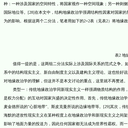
种：一种涉及国家的空间特性，将国家视作一种空间现象；另一种则侧
国际地位等。[28]在本文中，结构地缘政治学强调结构性因素对国家
为的影响。根据这两个二分法，笔者用如下的2×2表（见表2）将地缘
表2 
值得一提的是，这两组二分法实际上涉及国际关系的范式之争。如果
系中的结构现实主义、新自由制度主义以及建构主义理论。这也恰好说
对地缘政治学的理解，但这并不是本文讨论的重点，这里就不再赘述。
类型一：传统地缘政治学同新现实主义一样强调物质结构的作用，但
是权力分配）的互动对国家兴盛的决定性作用。首先，传统地缘政治学
麦金德所说的“心脏地带”、斯皮克曼所说的边缘地带等。[29]其次
海默的进攻性现实主义在某种程度上在地缘政治学和新现实主义之间架
影响了地面力量的投送力，因此任何国家都无法成为世界性霸权。而一国