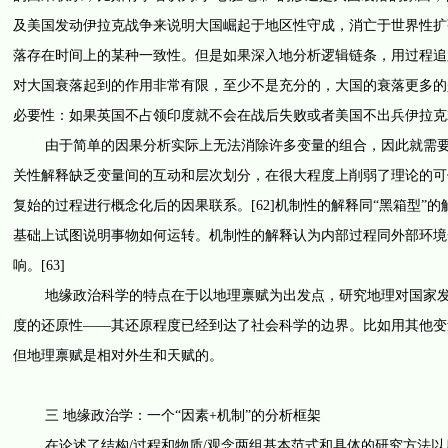
及美国发动伊拉克战争来说明大国崛起于地区性守成，消亡于世界性扩张
落存在时间上的某种一致性。但是如果深入地分析逻辑链条，用过程追踪
对大国衰落起到的作用非常有限，至少不是充分的，大国的衰落更多的
必要性：如果英国不占领印度就不会在战后失败或者美国不出兵伊拉克
由于简单的因果分析实际上无法消除许多变量的组合，因此就需要进行
关性解释缺乏变量间的互动和层次划分，在很大程度上削弱了理论的可信度
复始的过程进行概念化后的因果联系。[62]机制性的解释同“黑箱型
基础上试图说明事物如何运转。机制性的解释认为内部过程同外部环境
响。[63]
地缘政治科学的特点在于以地理禀赋为出发点，研究地理对国家发展
度的还原性——其还原程度已经到达了社会科学的边界。比如用其他变
但地理禀赋是相对外生和天赋的。
三 地缘政治学：一个“因素+机制”的分析框架
在论述了结构/过程和物质/观念两组基本范式和具体的研究方法以