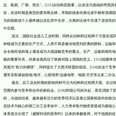
近、险易、广狭、死生”。[111]从结构层面看，以农业为基础的帝
应，农业时期是典型的霍布斯丛林，早期的很多经典论述中都有强调国
为的国家或个人最终难以在乱世中生存，古典的论述中充满了进攻性的
中后期。
其次，国际社会进入工业时期，同样从结构和过程两个方面实现同环
种植成为主要的生产方式，人类不再是被动地受到距离的限制，运输和
合令殖民地和海上通道成为大国战略竞争的重点。生产、运输和殖民地都
输的重要补充，但麦金德高估了铁路对陆上强国的意义。[113]他最
其视为“权力的碉堡”，同样提出了大西洋联盟的假设。[114]在这
通常采取诸如陆地/海洋、心脏地带/边缘地带、地面/天空等众多二分法。[
最后，后工业化时期的影响同样可分为结构和过程两方面。在过程层
范围内参与竞争和合作的新机会。[116]跨国公司的兴起，甚至消除
的，冷战的结束、越来越有活力的世界经济以及领土国家框架外的政治活
息技术为核心的第三次工业革命中，人力资本取代物质资源成为最核心
体系首次出现了《威斯特伐利亚和约》以来的单极格局，对于他国的征服