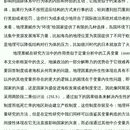
影响到国际体系中行为体的内部和外部的互动，它既类似于约束条件，
体，如果行为体不按照适应结构的方式来行事的话，轻则遭到惩罚重则
行奖励或者惩罚，这些行为或多或少地符合了国际政治系统对成功者的行
来看，地理禀赋作为“环境”给国家提供了有限的几种选择，岛国环境
法集中资源发展海军力量，比如海岛的地理位置为英国提供了不同于欧陆
是地理可以降低结构对行为体的压力，比如德川时代的日本就放弃了火器
地理禀赋在研究方法中的作用类似于定量分析中的工具变量（instrumen
本文分析框架中的含义。地缘政治的一部分解释力的优势在于它很难再
要回答制度或者海权从何而来的问题。地理因素的外生性体现在具有不
以外的其他变量所存在的更大的逻辑上的困境在于变量内生性问题，即
国家的兴盛，还是国家兴盛促进海权发展或者制度变迁。因此像阿斯莫
采用两阶段二乘估计法（2SLS），通过如下的因果链条来解决内生
制度而低死亡率的地区则会建立产权制度，这些制度存留至今：地理环境
量研究的方法，但是在定性研究中我们同样可以借鉴其变量构造的方法
间接性体现在它无法直接影响国家的兴衰，而必须通过其他中介变量共