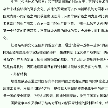
生产（包括技术的积累）和贸易对国家的影响在于，它通过技术变革
会带来社会结构的逐步变化。其他的要素都可以作为辅助机制对国家内
国家内部不同阶级之间的获益出现差异，从而导致阶级之间力量对比的
要素部门的生产增加，而另一部门的生产则下降。[78]一旦预料之外的冲击（
某一个特定的阶级获益，不仅阶级内部的群体的实力会增长，而且市场
化。
社会结构的变化促使新的观念产生，通过“变异—选择—遗传”的筛
[83]正如制度经济学家所描述的那样，先进制度（尤其是产权制度）
推动了生产力的发展，这是国家强盛的基础。[84]因此尽管地理环境
说是传导机制，因而地理因素只有通过制度才能够发挥足够的作用。[85
2.外部结构
地理禀赋还会通过对国际竞争的影响促进或者阻碍国内的制度变迁。
应非常显著。根据兰彻斯特方程，规模越大则越能够降低战争中的伤亡
量一国的安全环境。[86]这些因素共同通过国家能力决定了国家在国
国际竞争本身又构成了结构对系统内部国家过程的限制和约束。结构通