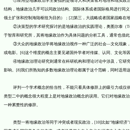
①应用型地缘政治学主要指的是领导人和决策者对地理和现实政治的
结构，地缘政治几乎可以同政治结构、国际体系或者国际格局进行同义
领土扩张和控制海陆枢纽为目的）；[2]第三，大战略或者国家战略在地
②决策型的学术研究探讨的是地缘政治的实践理论，奥图尔泰（Tuath
于智库和研究所，其将地缘政治作为具体问题的分析工具，通常也借此强
③大众的地缘政治学将地缘政治视作一种广泛的社会—文化现象，它
或电影。[6]这个维度的概念主要见诸国外学者对传媒、认同、文化等因
④地缘政治理论研究则通常在科研机构和理论讨论中涉及，它研究的
影响。[8]我们所熟知的多数地缘政治理论都属于这个范畴，同时适用这
评判一个学术概念的恰当性，不能只看具体修辞上的吸引力或仅依赖
类型二中的概念很大程度上是对地缘政治概念的误用。它们对地缘政治
一种累赘性的修辞。
类型一将地缘政治等同于冲突或者现实政治，[10]比如“地缘经济”