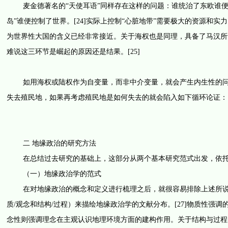
麦金德著名的“天使耳语”同样存在这样的问题：谁统治了东欧谁便控制
岛”谁便控制了世界。[24]实际上控制“心脏地带”需要极大的资源和
为世界性大国的含义已经非常接近。关于海权也是同理，具备了马汉所
难说这三环节是崛起的原因还是结果。[25]
如用海权或陆权作为自变量，而非中介变量，就会产生内生性的问题
失去殖民地，如果再考虑殖民地是如何失去的就会陷入如下循环论证：国
二 地缘政治的研究方法
在总结过去研究的基础上，这部分从两个基本研究范式出发，依托地
（一）地缘政治学的范式
在对地缘政治的概念和定义进行梳理之后，就很容易排除上述所说的
质/观念和结构/过程）来描绘地缘政治学的文献分布。[27]物质性
念性则强调理念在主观认识地理环境方面的建构作用。关于结构与过程