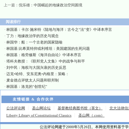
上一篇：
倪乐雄：中国崛起的地缘政治空间困境
阅读排行
·
林国基：卡尔·施米特《陆地与海洋：古今之“法”变》中译本序言
·
丁力：地缘政治学的历史与观念
·
林国华：船：一个古老的国家隐喻
·
林国基:比希莫特抑或利维坦：美国建国的生死问题
·
林国基：格劳修斯《海洋自由论》中译本序言
·
塔科夫教授：《联邦党人文集》中的战争与和平
·
刘中民：海权与大国兴衰的历史反思
·
迈克•哈特、安东尼奥•内格里：策略：
·
麦金德点评犹太人问题和联邦制
·
林国基：洛克的“创世纪”
友情链接 & 合作伙伴
公法评论网
圣山网论坛
基督教经典图书馆（英文）
北大法律信
Liberty Library of Constitutional Classics
圣山网（.com）
公法评论网建于2000年5月26日。本网使用资料基