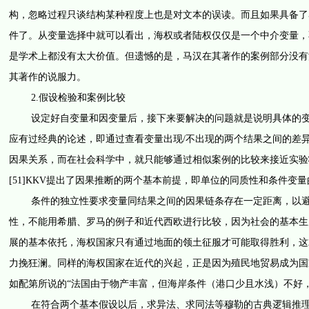
构，忽略过程只谈结构某种程度上也是对文本的误读。而且如果具备了
件了。从变量选择中就可以看出，海权或者陆权仅仅是一个中介变量，
是学术上都没有太大价值。但遗憾的是，马汉在其著作的案例部分没有
其著作的说服力。
2.假设检验和案例比较
设定好自变量和因变量后，接下来要解决的问题就是说明具体的变量
应有过经典的论述，即通过查看变量出现/不出现的两个结果之间的差异
因果关系，而在社会科学中，就只能够通过相似案例的比较来接近实验
[51]KKV提出了因果推断的两个基本前提，即单位的同质性和条件变量的
条件的独立性要求变量同结果之间的因果链条存在一定距离，以避免
性，不能用希腊、罗马的例子和近代西欧进行比较，因为社会的基本生
展的基本依托，海权国家只有通过地面的领土征服才可能取得胜利，这
力挽狂澜。同样的海权国家在近代的兴起，正是因为殖民地贸易成为国
如配第所说的“法国由于物产丰富，但海岸条件（港口少且水浅）不好，海
在符合两个基本假设以后，求异法、求同法等穆勒的古典逻辑推理方法