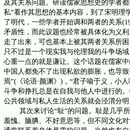
及其关系问题。研读儒家思想史的学者都
私”看作其思想的基本内容，到了宋明理
了明代，一些学者开始调和两者的关系(1
矛盾性，而此议题也经常被具体化为义利
走了出来，可也基本上被其两者关系所困
只不过是一个现实我与伦理我的斗争场域
心重一点的就是谦让。这个话题在儒家中
中国人都免不了出现私欲的膨胀，也导致
焉”(《论语·颜渊》)，“君子喻于义，小
斗争和挣扎总是在自我与他人中进行的。
公共领域与私人生活的关系就会泾渭分明
其次来讨论“耻”的问题。耻是几乎所
羞愧、腼腆、不好意思等，但不同文化对