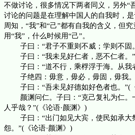
不做讨论，很多情况下两者同义，另外“
讨论的问题是在理解中国人的自我时，是讨
周知，“我”和“己”都有自我的含义，但
用“我”，什么时候用“己”。
子曰：“君子不重则不威；学则不固。主
子曰：“我未见好仁者，恶不仁者。”(
子曰：“道不行，乘桴浮于海。从我者，其
子绝四：毋意，毋必，毋固，毋我。(
子曰：“吾未见好德如好色者也。”(《
颜渊问仁。子曰：“克己复礼为仁。一
人乎哉？”(《论语·颜渊》)
子曰：“出门如见大宾，使民如承大祭
怨。”(《论语·颜渊》)