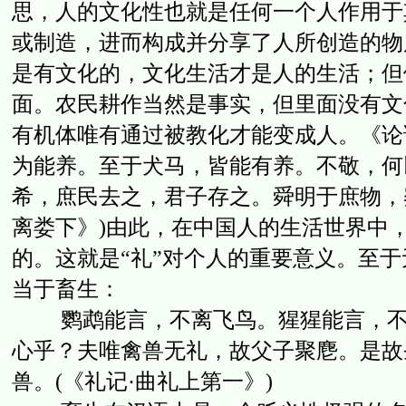
思，人的文化性也就是任何一个人作用于
或制造，进而构成并分享了人所创造的物
是有文化的，文化生活才是人的生活；但
面。农民耕作当然是事实，但里面没有文
有机体唯有通过被教化才能变成人。《论语
为能养。至于犬马，皆能有养。不敬，何
希，庶民去之，君子存之。舜明于庶物，察
离娄下》)由此，在中国人的生活世界中
的。这就是“礼”对个人的重要意义。至
当于畜生：
鹦鹉能言，不离飞鸟。猩猩能言，不离
心乎？夫唯禽兽无礼，故父子聚麀。是故
兽。(《礼记·曲礼上第一》)