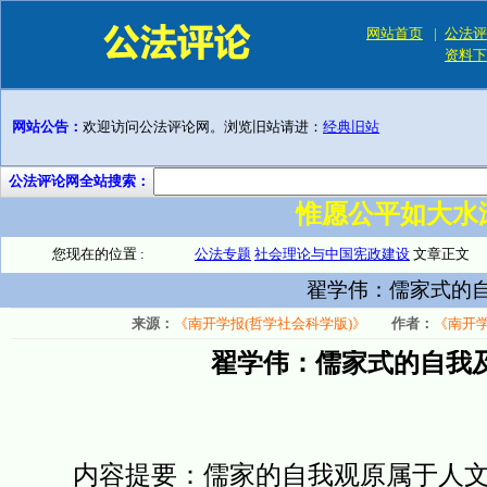
网站首页
|
公法评
资料下
网站公告：
欢迎访问公法评论网。浏览旧站请进：
经典旧站
公法评论网全站搜索：
惟愿公平如大水
您现在的位置 :
公法专题
社会理论与中国宪政建设
文章正文
翟学伟：儒家式的
来源：
《南开学报(哲学社会科学版)》
作者：
《南开学
翟学伟：儒家式的自我
内容提要：儒家的自我观原属于人文领