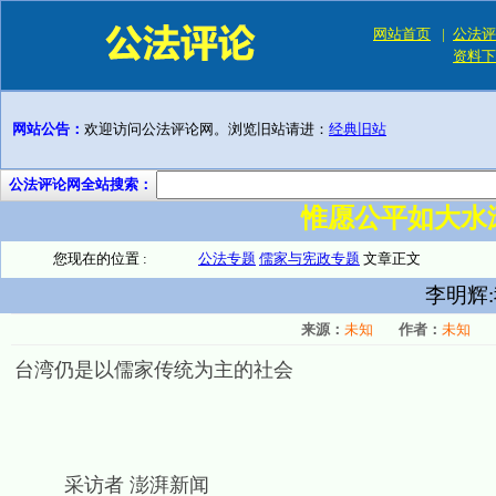
网站首页
|
公法评
资料下
网站公告：
欢迎访问公法评论网。浏览旧站请进：
经典旧站
公法评论网全站搜索：
惟愿公平如大水
您现在的位置 :
公法专题
儒家与宪政专题
文章正文
李明辉
来源：
未知
作者：
未知
台湾仍是以儒家传统为主的社会
采访者 澎湃新闻