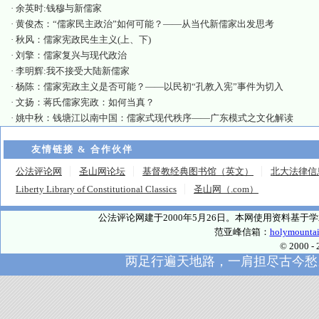
·
余英时:钱穆与新儒家
·
黄俊杰：“儒家民主政治”如何可能？——从当代新儒家出发思考
·
秋风：儒家宪政民生主义(上、下)
·
刘擎：儒家复兴与现代政治
·
李明辉:我不接受大陆新儒家
·
杨陈：儒家宪政主义是否可能？——以民初“孔教入宪”事件为切入
·
文扬：蒋氏儒家宪政：如何当真？
·
姚中秋：钱塘江以南中国：儒家式现代秩序——广东模式之文化解读
友情链接 & 合作伙伴
公法评论网
圣山网论坛
基督教经典图书馆（英文）
北大法律信
Liberty Library of Constitutional Classics
圣山网（.com）
公法评论网建于2000年5月26日。本网使用资料基
范亚峰信箱：
holymounta
© 2000
两足行遍天地路，一肩担尽古今愁