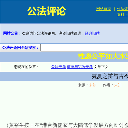
网站首页
|
公法评
资料下
网站公告：
欢迎访问公法评论网。浏览旧站请进：
经典旧站
公法评论网全站搜索：
惟愿公平如大水
您现在的位置 :
公法专题
儒家与宪政专题
文章正文
夷夏之辩与古
来源：
未知
作者：
未知
（黄裕生按：在“港台新儒家与大陆儒学发展方向研讨