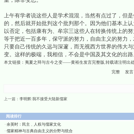
重，除非变态。
上午有学者说这些人是学术混混，当然有点过了，但是
的，然后就开始批判这个批判那个。因为他们基本上认
以否定，包括康有为、牟宗三这些人在转换传统上的努
等于把近一百多年，保守派的努力，自由主义的努力，
只要自己传统的久远与深邃，而无视西方世界的伟大与
变。这样的极端，我相信，不会是中国及其文化的出路
本文链接：
夷夏之辩与古今之变——黄裕生发言完整版
,转载请注明出
完整
发言
上一篇：
李明辉:我不接受大陆新儒家
阅读排行
·
余英时：民主﹑人权与儒家文化
·
儒家精神与古典自由主义的分野与统合