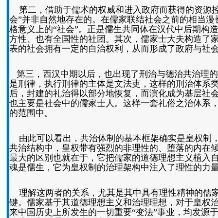
第二，借助于儒术的权威和进入政府而获得的资源控
会”并非自然地存在的。在儒家联结社会之前的相当漫
格意义上的“社会”。正是儒生共同体在汉代中后期构
方性、也有全国性的社团。其次，儒家士大夫构造了
表的社会拥有一定的自治权利，从而形成了政府与社会
第三，西汉中期以后，也出现了刑治与德治共治理的
是刑律，执行刑律的主体是文法吏，这样的刑治体系
后，封建的礼治得以部分地恢复，而演化成为基层社会
也主要是社会中的儒家士人。这样一套礼俗之治体系
的范围中。
由此可以看出，共治体制的基本框架确实是皇权制，其
共治结构中，皇权带有强烈的非理性的、堕落的内在
最大的区别也就在于，它把儒家的道德理想主义植入
魂是儒生，它为皇权制的治理架构中注入了理性的力
理解这两者的关系，尤其是其中具有理性精神的儒家
键。儒家基于其道德理想主义和治理理想，对于皇权
来中国历史上所发生的一切重要“变法”事业，均发源