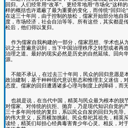
回归。人们经常用“改革”、更经常地用“市场化”这
样的概括也许遮蔽了最为重要的变化，而传统“回归论
在这三十年间，由于控制的放松，儒家开始部分地自
度，市场经济，社会自治等等。所有这些，其实都是
松后，他们得以复归。
作为儒家自我构建的一部分，儒家思想、学术也从九
识之士普遍意识到，当下中国治理秩序之转型或者再
治理之道。最好的现实必然是历史的自然延续。回向
源。
不能不承认，在过去三十年间，民众的回归意愿是本
政治建制，基于种种现代意识形态和惟理主义迷信，
态度。儒家的回归遭遇诸多心理与制度上的障碍，而
也就是说，在当代中国，精英与民众最为根本的脱节
对儒家、对传统的抗拒、抛弃，乃是现代知识自觉的产物
三十多年间传统的复归，系以民众自发的回归为先导
的伟大意义，反而横加挑剔。民众祭祀其祖先，精英
读经，精英们却担心经典毒害青少年心灵。相反，对于