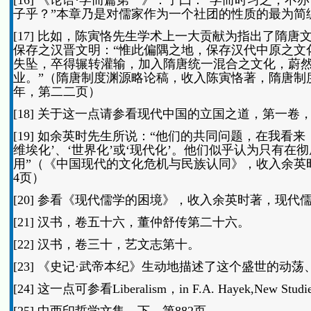
[16] 《论语·学而篇第一》：子曰：“学而时习之
子乎？”本章乃是对儒家作为一个社团的性质的最为简
[17] 比如，陈寅恪先生学术上一大贡献为指出了隋
保存之汉晋文明：“惟此偏隅之地，保存汉代中原之文
失坠，卒得辗转灌输，加入隋唐统一混合之文化，蔚
业。”（隋唐制度渊源略论稿，收入陈寅恪著，隋唐制度
年，第二二页）
[18] 关于这一点请参看现代中国的立国之道，第一卷
[19] 如余英时先生所说：“他们的共同问题，在我看来
维埃化’、‘世界化’或‘现代化’。他们似乎认为只有在
用”（《中国现代的文化危机与民族认同》，收入余英时
4页）
[20] 参看《现代儒学的困境》，收入余英时著，现代
[21] 汉书，卷五十六，董仲舒传第二十六。
[22] 汉书，卷三十，艺文志第十。
[23] 《史记·武帝本纪》生动地描述了这个盛世的动
[24] 这一点可参看Liberalism，in F.A. Hayek,New Studies in P