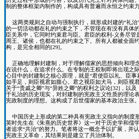
历史过程中形成的习俗，以及历代先王针对具体问题
制的整体框架内制作的，构成具有普遍而永恒之约束力
这两类规则之自动与强制执行，就形成封建的“礼治
的一切活动都在礼的约束之下，不管现在有没有具体
臣关系中，它同时约束君与臣。君臣的权利-义务尽管
周王、诸侯，也都在礼的约束之下。所有人都被全面
构，是完全相同的[29]。
正确地理解封建制，对于理解儒家的思想倾向和理念
在说什么，在追求什么。在专制的王权制即将出现之际
心目中的封建制之核心原理，就是“君使臣以礼、臣事君
如手足，则臣视君如腹心。君之视臣如犬马，则臣视君如
关于“贵戚之卿”与“异姓之卿”的权利之议论[32]，
于礼治的历史现实，对封建制的宪政主义性质的理论
宪政制度的理想。这构成了后世儒家的基本政治主张
中国历史上形成的第二种具有宪政主义指向的制度形
英时先生在《朱熹的历史世界》这一对于历史学和儒
者追求“共治”的努力。笔者将这一概念予以扩展，并
宪政主义革命，其结果则是建立了共治体制。