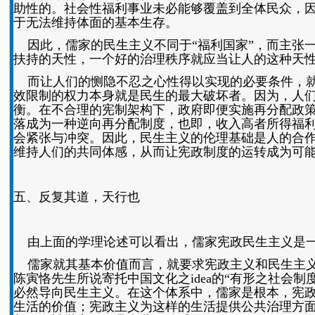
助性的。社会性福利事业未必能够覆盖到全体民众，
于无法维持体面的基本生存。
因此，儒家的民生主义不同于“福利国家”，而主张一
扶持的天性，一个好的治理秩序就应当让人的这种天
而让人们的恻隐不忍之心性得以实现的必要条件，就
效限制的权力本身就是民生的最大破坏者。因为，人
衡。在不合理的宪制架构下，政府即便实施再分配政
落成为一种逆向再分配制度，也即，收入高者所得福
会紧张与冲突。因此，民生主义的伦理基础是人的合
维持人们的共同体感，从而让宪政制度的运转成为可
五、反复其道，天行也
由上面的学理论述可以看出，儒家宪政民生主义是一
儒家就其基本价值而言，就要求宪政主义和民生主义
陈寅恪先生所说寄托中国文化之idea的“有形之社会制
必然导向民生主义。在这个体系中，儒家是根本，宪
生活的价值；宪政主义为这样的生活提供公共治理方