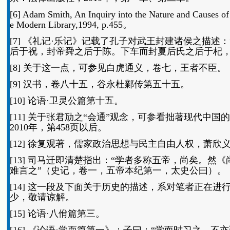
[6] Adam Smith, An Inquiry into the Nature and Causes o
e Modern Library,1994, p.455。
[7] 《礼记·乐记》记载了孔子对武王封建诸侯之描
后于祝，封帝舜之后于陈。下车而封夏后氏之后于杞，
[8] 关于这一点，可参见白虎通义，卷七，王者不臣。
[9] 汉书，卷八十五，谷永杜鄴传第五十五。
[10] 论语·卫灵公篇第十五。
[11] 关于张君劢之“会通”观念，可参看拙著现代
2010年，第458页以后。
[12] 徐复观著，儒家政治思想与民主自由人权，萧欣
[13] 司马迁即清楚指出：“学者多称五帝，尚矣。
难言之”（史记，卷一，五帝本纪第一，太史公曰）。
[14] 这一段及下面关于历史的描述，系对笔者正在
少，敬请谅解。
[15] 论语·八佾篇第三。