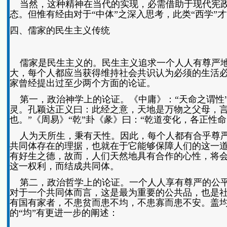
当然，这种精神在当代的实现，必需借助于现代宪政
态。但惟有经由对于“中体”之深入思考，此类“西学”才
四、儒家的民生主义传统
儒家是民生主义的。民生主义追求一个人人有尊严地
大，每个人都应当获得维持社会共识认为必须的生活
家曾经提出过至少两个方面的论证。
第一，政治神学上的论证。《中庸》：“天命之谓性”
灵。孔颖达正义曰：此经之意，天地是万物之父母，
也。”《周易》“乾”卦《彖》曰：“乾道变化，各正性
人为天所生，秉有天性。因此，每个人都有合乎尊严
共同体存在的理据，也就在于它能够保障人们的这一
有好生之德，故而，人们天然地具有合作的心性，将
这一权利，而结成共同体。
第二，政治哲学上的论证。一个人人享有尊严的公平
对于一个共同体而言，这是最为重要的公共品，也是社
有国有家者，不患贫而患不均，不患寡而患不安。盖均无
的“均”有更进一步的阐述：