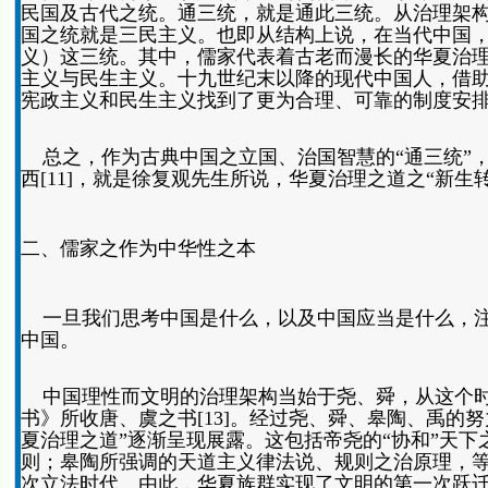
民国及古代之统。通三统，就是通此三统。从治理架
国之统就是三民主义。也即从结构上说，在当代中国，
义）这三统。其中，儒家代表着古老而漫长的华夏治
主义与民生主义。十九世纪末以降的现代中国人，借
宪政主义和民生主义找到了更为合理、可靠的制度安
总之，作为古典中国之立国、治国智慧的“通三统”，
西[11]，就是徐复观先生所说，华夏治理之道之“新生转
二、儒家之作为中华性之本
一旦我们思考中国是什么，以及中国应当是什么，注
中国。
中国理性而文明的治理架构当始于尧、舜，从这个时
书》所收唐、虞之书[13]。经过尧、舜、皋陶、禹的
夏治理之道”逐渐呈现展露。这包括帝尧的“协和”天
则；皋陶所强调的天道主义律法说、规则之治原理，
次立法时代。由此，华夏族群实现了文明的第一次跃迁。