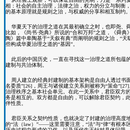
从经验上观察，可以保证自由的宪制，乃是一系列复
相：社会的自主治理，法律之治，权力的分立与制衡
的基本原理就是规则之治，与权威的分享和相互制约
华夏天下的治理之道在其最初确立之时，也即尧、舜
比如，《尚书·尧典》所说的“合和万邦”之道，《舜典
陶》篇中皋陶基于“天叙有典”而阐明的规则之治，“
些构成华夏治理之道的“基因”。
此后的中国历史，一直在寻找这一治理之道所包蕴的
建制与共治体制。
周人建立的经典封建制的基本架构是自由人透过书面
名委质”[26]，周王与诸侯建立关系则被称为“策命”
治理秩序之基本社会单元。在此一关系中，君臣双方的“
务是相互的。双方都是自由的，可以解除君臣契约，此即
伴性质。
君臣关系之契约性质，也就决定了封建的治理高度地
的“法（law）”——这里需要注意，“法”与“律”有