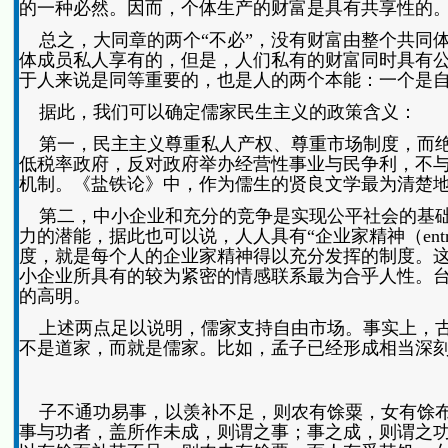
的一种必然。因而，个体生产的财富是具有共享性的
总之，大同章的两个“不必”，没有财富由整个共同
体成员私人享有的，但是，人们私有的财富同时具有
于人来说是同等重要的，也是人的两个本能：一个是
据此，我们可以确定儒家民生主义的政策含义：
第一，民主主义尊重私人产权、尊重市场制度，而绝
低税率政府，反对政府举办经营性事业与民争利，不
机制。《盐铁论》中，作为儒生的贤良文学最为清楚
第二，中小企业和充分的竞争是实现公平社会的基础
力的潜能，据此也可以说，人人具有“企业家精神（entre
度，就是每个人的企业家精神得以充分发挥的制度。
小企业所具有的较为紧密的情感联系最为合乎人性。
的高明。
上述两点足以说明，儒家支持自由市场。事实上，古
不是道家，而就是儒家。比如，孟子已经形成相当深刻
子不通功易事，以羡补不足，则农有馀粟，女有馀布
事与功者，盖所作未成，则谓之事；事之成，则谓之