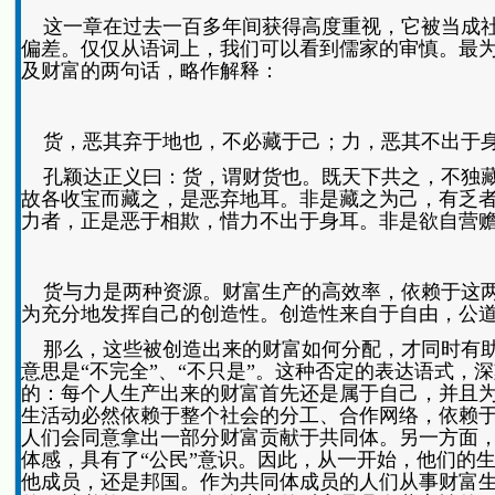
这一章在过去一百多年间获得高度重视，它被当成社
偏差。仅仅从语词上，我们可以看到儒家的审慎。最为值
及财富的两句话，略作解释：
货，恶其弃于地也，不必藏于己；力，恶其不出于身
孔颖达正义曰：货，谓财货也。既天下共之，不独藏
故各收宝而藏之，是恶弃地耳。非是藏之为己，有乏
力者，正是恶于相欺，惜力不出于身耳。非是欲自营赡。故
货与力是两种资源。财富生产的高效率，依赖于这两
为充分地发挥自己的创造性。创造性来自于自由，公
那么，这些被创造出来的财富如何分配，才同时有助
意思是“不完全”、“不只是”。这种否定的表达语式，
的：每个人生产出来的财富首先还是属于自己，并且
生活动必然依赖于整个社会的分工、合作网络，依赖
人们会同意拿出一部分财富贡献于共同体。另一方面
体感，具有了“公民”意识。因此，从一开始，他们的
他成员，还是邦国。作为共同体成员的人们从事财富