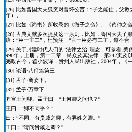
[25] 中西印哲学文集，下，第882页。
[26] 比如晋国大夫狐突对晋怀公言：“子之能仕，父
年）。
[27] 比如《尚书》所收录的《微子之命》、《蔡仲之
[28] 古典文献多次提及这一原则，比如，鲁国大夫
语：“臣一主二”，杜预注：“言一臣必有二主，道不
[29] 关于封建时代人们的“法律之治”理念，可参看
990年，上册，第十二章，民众及其法律，第242页
宪政古今，翟小波译，贵州人民出版社，2004年，《
[30] 论语·八佾篇第三
[31] 孟子·离娄下。
[32] 孟子·万章下：
齐宣王问卿。孟子曰：“王何卿之问也？”
王曰：“卿不同乎？”
曰：“不同。有贵戚之卿，有异姓之卿。”
王曰：“请问贵戚之卿？”