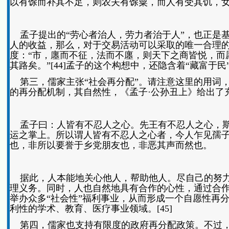
以有馀而补其不足，则农夫有馀粟，而人有受其饥，
孟子提出的“劳心者治人，劳力者治于人”，也正是
人的收益，那么，对于交易活动可以采取的唯一合理
度：“市，廛而不征，法而不廛，则天下之商皆悦，而
其路矣。”[44]孟子的这个构想中，还隐含着“藏富于民
第三，儒家主张“社会再分配”。请注意这里的用词，是
的再分配机制，其自然性，《孟子·公孙丑上》给出了
孟子曰：人皆有不忍人之心。先王有不忍人之心，斯
运之掌上。所以谓人皆有不忍人之心者，今人乍见孺
也，非所以要誉于乡党朋友也，非恶其声而然也。
据此，人本能地关心他人，帮助他人。尽自己的努力
理义务。同时，人也自然地具有合作的心性，通过合
举办众多“社会性”福利事业，从而形成一个自愿性再
利性的学术、教育、医疗事业领域。[45]
第四，儒家也支持有限度的政府再分配政策。不过，