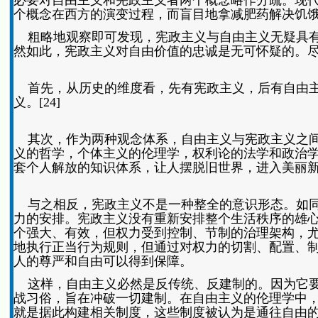
必要对自由主义和宪政主义者两个概念略作分疏。现
个概念在西方的演变过程，而盲目地拿减肥药解决饥
粗略地观察即可发现，宪政主义与自由主义无疑具有
然如此，宪政主义对自由价值的忠诚是无可怀疑的。
首先，从历史的维度看，先有宪政主义，后有自由主
义。[24]
其次，作为两种观念体系，自由主义与宪政主义之间
义的哲学，个体主义的伦理学，权利论的法学和政治
套个人解放的知识体系，让人摆脱旧世界，进入美丽
与之相反，宪政主义不是一种整全的意识形态。如同这个词
力的安排。宪政主义没有重新安排整个生活秩序的雄
个强大、有效，但权力受到控制、节制的治理架构，
地执行正当行为规则，但通过对权力的切割、配置、
人的尊严和自由可以得到保障。
这样，自由主义必然是反传统、反建制的。因为它要
战习俗，旨在冲破一切建制。在自由主义的伦理学中
就是据此构建相关制度，这些制度被认为是通往自由