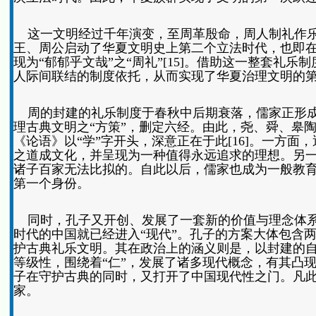
这一文明经过千年演变，至周革殷命，周人制礼作乐
王、周公启动了华夏文明史上第二个立法时代，也即在
现为“郁郁乎文哉”之“周礼”[15]。借助这一整套礼
人际间联结的制度依托，从而实现了华夏治理文明的
周的封建的礼乐制度于春秋中后期衰落，儒家正形成
理古典文明之“方策”，删定六经。由此，尧、舜、皋
《论语》以“学”字开头，深意正在于此[16]。一方
之道成文化，并呈现为一种值得永远追求的理想。另一
诸子百家无法比拟的。自此以后，儒家也成为一般教
第一个身份。
同时，孔子又开创、发展了一套新的价值与理念体系
时代的中国就已经进入“现代”。孔子的方案大体包含
护古典礼乐文明。其在政治上的涵义则是，以封建的
等级性，围绕着“仁”，发展了诸多现代概念，有其凸
子在守护古典的同时，又打开了中国现代性之门。凡
家。