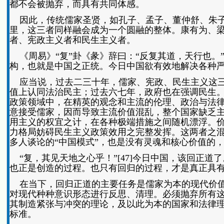
都不会被抛弃，而具有共同体感。
因此，传统儒家圣贤，如孔子、孟子、董仲舒、朱子
里，这三者同样融会成为一个圆融的整体。康有为、
者、宪政主义者和民生主义者。
《周易》“复”卦《彖》辞曰：“反复其道，天行也。
构，也就是中国之正统。今日中国欲有效地解决各种
应当说，过去二三十年，儒家、宪政、民生主义这三
值上认同法治民主；过去六七年，政府也在强调民生
政策领域中，在精英的观念和主流的伦理、政治与法律
意接受儒家，因而导致主流价值混乱，整个国家缺乏
用主义的权宜之计，在各种极端措施之间随机漂浮。价
力格局妨碍民生主义政策效用之完整发挥。这两者之
多人谈论的“中国模式”，也是没有灵魂和核心价值的
“复，其见天地之心乎！”[47]今日中国，该回正
也正是创造的过程。也只有回归的过程，才是真正具
在当下，回归正道的主要任务是儒家为本的现代价值
对现代种种意识形态进行反思、清理。必须抛弃所有
其制造紧张与冲突的理论，及以此为本的国家和法律
标准。