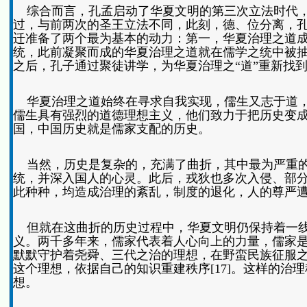
综合而言，孔孟启动了华夏文明的第三次立法时代，
过，与前两次的圣王立法不同，此刻，德、位分离，
迁准备了两个最为基本的动力：第一，华夏治理之道成
统，此前凝聚而成的华夏治理之道就在儒学之统中被抽
之后，孔子通过聚徒讲学，为华夏治理之“道”重新找到
华夏治理之道始终在寻求自我实现，儒生又志于道，
儒生具有强烈的道德理想主义，他们致力于把历史变
国，中国历史就是儒家支配的历史。
当然，历史是复杂的，充满了曲折，其中最为严重的
统，并深入国人的心灵。此后，戎狄也多次入侵、部
此种种，均造成治理的紊乱，制度的退化，人的尊严
但就在这曲折的历史过程中，华夏文明仍保持着一线
义。两千多年来，儒家代表着人心向上的力量，儒家
默默守护着尧舜、三代之治的理想，在野蛮民族征服
这个理想，依据自己的知识重建秩序[17]。这样的治
想。