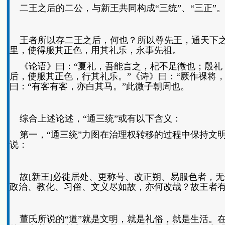
二王之后的二公，与新王共同构成“三统”、“三正”。
王者所以存二王之后，何也？所以尊先王，通天下之
里，使得服其正色，用其礼乐，永事先祖。
《论语》曰：“夏礼，吾能言之，杞不足徵也；殷礼，
后，使服其正色，行其礼乐。”《诗》曰：“厥作祼将
曰：“有客有客，亦白其马。”此微子朝周也。
综合上述论述，“通三统”或有以下含义：
第一，“通三统”力图在治理权转移的过程中保持文明
说：
故[新王]必徙居处、更称号、改正朔、易服色者，
政治、教化、习俗、文义尽如故，亦何改哉？故王者
董氏所说的“道”就是文明，就是礼俗，就是生活。