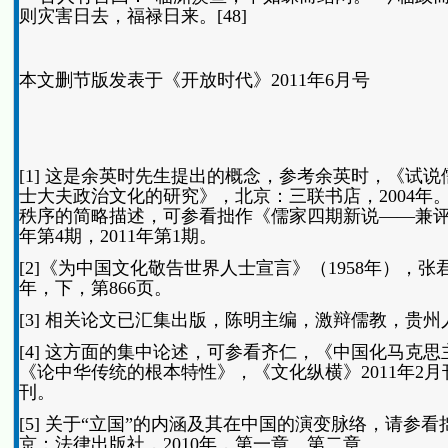
则灾害日去，福禄日来。[48]
本文删节版发表于《开放时代》2011年6月号
[1] 这是余英时先生提出的概念，参考余英时，《试
士大夫政治文化的研究》，北京：三联书店，2004
秩序的简略描述，可参看拙作《儒家四期新说——兼评
年第4期，2011年第1期。
[2]《为中国文化敬告世界人士宣言》（1958年），
年，下，第866页。
[3] 相关论文已汇集出版，陈明主编，激辩儒教，贵州人
[4] 这方面的集中论述，可参看齐仁，《中国化马克思
《论中华传统的根本特性》，《文化纵横》2011年2月
刊。
[5] 关于“立国”的内涵及其在中国的演变脉络，请
京：法律出版社，2010年，第一章、第二章。