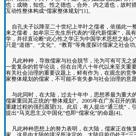
也；成物，知也。性之德也，合外、内之道也，故时措
互动性整体构成“儒家整体规划”[1]。
自孔夫子以降至二十世纪上半叶之儒者，依循此一整
来之儒者，如牟宗三先生所代表的“现代新儒家”，虽
学，并径直论断“此心性之学正为中国学术思想之核心”[
只是“道德”、“文化”、“教育”等角度探讨儒家之社
凡此种种，导致儒家与社会脱节，沦为可有可无之盛
一套复杂的哲学论说，但在台湾八十年代以来至关重
有关社会治理的重要议题上，鲜有作为，在观念的竞
家整体规划的儒家，不可能不丧失参与社会治理的意
与此同时，在大陆，过去十年中，思想界最为重大的
儒家重回其正统的“整体规划”。2005年在广东召开
重建过程的强烈愿望[3]。此后，有人提出“通三统”
提出“马克思主义中国化”也即“儒家化”的命题[4]。
凡此种种思想上的努力表明，在大陆，儒家正在恢复
家。这是由大陆的境况所决定的。大陆目前仍处于“三