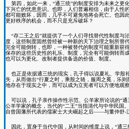
第四，如此一来，“通三统”的制度安排为未来之更
下兴亡的忧患意识。也即，人们普遍相信，由于人性
都可能败坏，因而，几乎不可避免地将会死亡。也因此
更好秩序的机会，而不只是充斥破坏？
“存二王之后”就提供了一个人们寻找替代性制度与治
度，这些制度固然曾经被一种新的天下治理之制所替
完全可能倒转，也即，一种被替代的制度可能重新获
保存的这些历史性的礼乐、制度，完全有可能倒转而
也可以为更化、改制者提供备选的价值、制度。
也正是依据通三统的现实，孔子得以说夏礼、学殷礼
失，从而做出“行夏之时，乘殷之辂，服周之冕，乐则韶
地存在于现实之中，而可以成为立宪者可以方便地观
可以说，孔子亲作操作性示范、公羊家所论说的“通
公羊学家的概念，当代的“二王”当指清代与中华民国
自曾国藩所代表的儒家士大夫崛起之后——与董仲舒-
因此，置身于当代中国，从时间的维度上说，“通三统