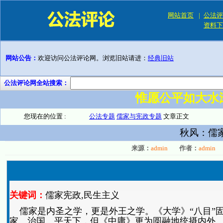
网站首页
|
公法评
资料下
网站公告：
欢迎访问公法评论网。浏览旧站请进：
经典旧站
公法评论网全站搜索：
惟愿公平如大水
您现在的位置 :
公法专题
儒家与宪政专题
文章正文
秋风：儒家
来源：
admin
作者：
admin
关键词：
儒家宪政,民生主义
儒家是内圣之学，更是外王之学。《大学》“八目”固
家、治国、平天下，但《中庸》更为圆融地统摄内外、