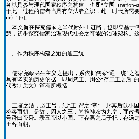
务就是参与现代国家秩序之构建，也即“立国（nation-sta
于此一过程的儒者当具有立法者意识，此一时代所需要的儒学乃是“立法者的
or）”[6]。
本文旨在探究儒家之当代新外王进路，也即立基于儒
慧，初步探究儒家治理现代社会之可能的治理架构。这
一、作为秩序构建之道的通三统
儒家宪政民生主义之提出，系依据儒家“通三统”之智
具有坚实的历史依据，即周武王、周公“存二王之后”的
代改制质文》篇有所概括：
王者之法，必正号，绌“王”谓之“帝”，封其后以小
称客而朝。是故，周人之王，尚推神农为九皇，而改号
号舜曰帝舜。录五帝以小国。下存禹之后于杞，存汤之
王客而朝。