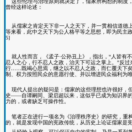
这些伦理与治理原则就决定了，儒家所构想的制度，必
曾经这样论述：
从儒家之肯定天下非一人之天下，并一贯相信道德上
等来看，此中之天下为公人格平等之思想，即为民主政
5]
就人性而言，《孟子·公孙丑上》，指出，“人皆有
忍人之心，行不忍人之政，治天下可运之掌上。”反过
行……既竭心思焉，继之以不忍人之政，而仁覆天下矣
制、权力按照民众的意愿行使、并以增进民众福利为
现代人提出的疑问是：儒家的这些理想也许很好，但
史——自谭嗣同、梁启超以来，这似乎已成为知识界
力的，或者缺乏可操作性。
笔者正在进行一项名为《治理秩序史》的研究，重构
的，就是发现中国的宪政传统，从历史上论证儒家是