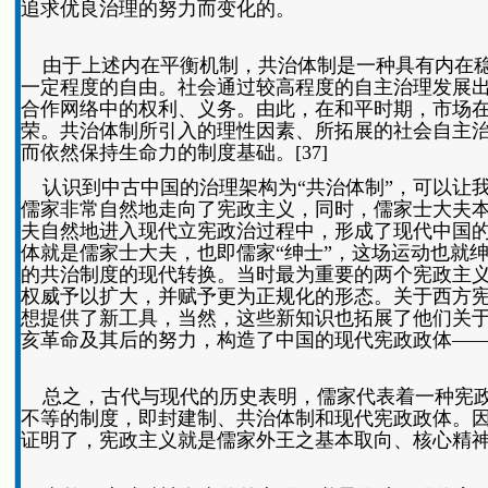
追求优良治理的努力而变化的。
由于上述内在平衡机制，共治体制是一种具有内在稳
一定程度的自由。社会通过较高程度的自主治理发展
合作网络中的权利、义务。由此，在和平时期，市场
荣。共治体制所引入的理性因素、所拓展的社会自主
而依然保持生命力的制度基础。[37]
认识到中古中国的治理架构为“共治体制”，可以让
儒家非常自然地走向了宪政主义，同时，儒家士大夫
夫自然地进入现代立宪政治过程中，形成了现代中国的
体就是儒家士大夫，也即儒家“绅士”，这场运动也就
的共治制度的现代转换。当时最为重要的两个宪政主义
权威予以扩大，并赋予更为正规化的形态。关于西方
想提供了新工具，当然，这些新知识也拓展了他们关
亥革命及其后的努力，构造了中国的现代宪政政体——中
总之，古代与现代的历史表明，儒家代表着一种宪政
不等的制度，即封建制、共治体制和现代宪政政体。
证明了，宪政主义就是儒家外王之基本取向、核心精