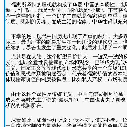
儒家所坚持的理想就构成了华夏-中国的本质性、也即“
道”，“仁政”，就是“大同”，哪怕就是“小康”。下
基于这样的历史，一个好的中国就是儒家得到尊重，
制度、宪制的灵魂，变成生活的指南，中华性得以充
不幸的是，现代中国历史出现了严重的歧出。大多数
际上，最为严重的断裂发生在一般所说的现代史上，也
连续的，尽管也发生了重大变化，此后才出现了一个明显
尤其是在大陆，这个断裂日趋扩大。一波又一波的反
义”，也即全盘性反儒家的立场和观念，已经成为现代
主义、国家主义等等现代意识形态共享的一个立场[1
价值和思想体系被彻底否定，代表着儒家价值的基本
体现儒家价值的制度被摧毁，比如私人产权，市场制
由于这种全盘性反传统主义，中国与儒家相互分离，
成为余英时先生所说的“游魂”[20]，中国也丧失了
状况的根源所在。
尽管如此，如董仲舒所说：“天不变，道亦不变。”[
一旦这种控制的力量放松，华夏治理之道就是会自我