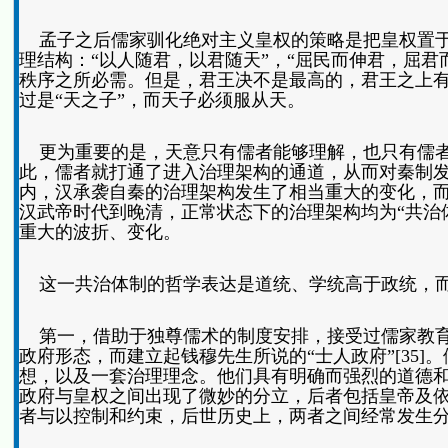
孟子之后儒家驯化绝对主义皇权的策略是把皇权置于
理结构：“以人随君，以君随天”，“屈民而伸君，屈君而
秩序之所必需。但是，君王决不是最高的，君王之上
过是“天之子”，而天子必须服从天。
更为重要的是，天意只有儒者能够理解，也只有儒者
此，儒者就打通了进入治理架构的通道，从而对秦制
内，汉承袭自秦的治理架构发生了相当重大的变化，而转
汉武帝时代到晚清，正常状态下的治理架构均为“共治
重大的波折、变化。
这一共治体制的哲学表达是道统、学统高于政统，而
第一，借助于独尊儒术的制度安排，接受过儒家教育
政府形态，而建立起钱穆先生所说的“士人政府”[35
想，以及一套治理理念。他们具有明确而强烈的道德
政府与皇权之间出现了微妙的分立，后者包括皇帝及
者与以控制和约束，后世历史上，两者之间经常发生