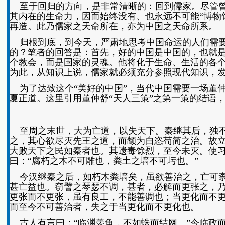
至于回归的方向，是非常清晰的：回到儒家。尽管曾
其内在的生命力，因而始终没有、也永远不可能“博物
再造。此乃儒家之天命所在，亦为中国之天命所系。
归根到底，到今天，严肃地思考中国命运的人们需要
的？笔者的回答是：首先，好的中国是中国的，也就
个教会，而是国家的灵魂。他将化于生命、生活的各
为此，从知识上说，儒家就必须充分参照现代知识，
为了达致这个“美好的中国”，当代中国需要一场董仲
夏正道。这里引用董仲舒“天人三策”之第一策的结语
至周之末世，大为亡道，以失天下。秦继其后，独不
之，其心欲尽灭先王之道，而颛为自恣苟简之治。故
大败天下之民如秦者也。其遗毒馀烈，至今未灭。使
曰：“腐朽之木不可雕也，粪土之墙不可圬也。”
今汉继秦之后，如朽木粪墙矣，虽欲善治之，亡可柰
甚亡益也。窃譬之琴瑟不调，甚者，必解而更张之，
更张而不更张，虽有良工，不能善调也；当更化而不
而至今不可善治者，失之于当更化而不更化也。
古人有言曰：“临渊羡鱼，不如蛛而结网。”今临政