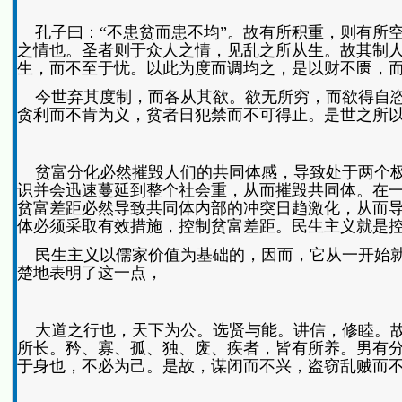
孔子曰：“不患贫而患不均”。故有所积重，则有所
之情也。圣者则于众人之情，见乱之所从生。故其制
生，而不至于忧。以此为度而调均之，是以财不匮，
今世弃其度制，而各从其欲。欲无所穷，而欲得自恣
贪利而不肯为义，贫者日犯禁而不可得止。是世之所
贫富分化必然摧毁人们的共同体感，导致处于两个极
识并会迅速蔓延到整个社会重，从而摧毁共同体。在
贫富差距必然导致共同体内部的冲突日趋激化，从而
体必须采取有效措施，控制贫富差距。民生主义就是
民生主义以儒家价值为基础的，因而，它从一开始就具
楚地表明了这一点，
大道之行也，天下为公。选贤与能。讲信，修睦。故
所长。矜、寡、孤、独、废、疾者，皆有所养。男有
于身也，不必为己。是故，谋闭而不兴，盗窃乱贼而