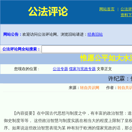
网站首页
|
公法评
资料下
网站公告：
欢迎访问公法评论网。浏览旧站请进：
经典旧站
公法评论网全站搜索：
惟愿公平如大水
您现在的位置 :
公法专题
儒家与宪政专题
文章正文
许纪霖：
来源：
转自共识网
作者：
转自共
【内容提要】在中国古代思想与制度之中，有丰富的政治智慧：道统
御史制度等等， 这些政治智慧与制度实践在相当大的程度上限制了皇
序。如果说这些政治智慧表现为某 种有别于欧洲的儒家宪政的话，那