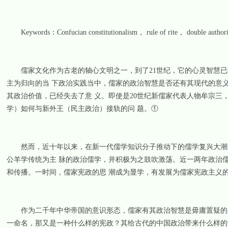
Keywords：Confucian constitutionalism， rule of rite， double authori
儒家文化作为古老的轴心文明之一，到了21世纪，它的心灵智慧已
主为归向的当 下政治实践当中，儒家的政治智慧是否还有其现代的意
其政治价值，已经失去了意 义。即使是20世纪新儒家代表人物牟宗
学）如何与新外王（民主政治）接轨的问 题。①
然而，近十年以来，在新一代儒学知识分子推动下的儒学复兴大潮之
公羊学传统为主 脉的政治儒学，并积极为之鼓吹激荡。近一两年政治
和传播。一时间，儒家宪政的思 潮成为显学，有发展为儒家宪政主义
作为二千年中华帝国的意识形态，儒家有其政治智慧是毋庸置疑的。
一命名，那又是一种什么样的宪政？其给古代的中国政治带来什么样的