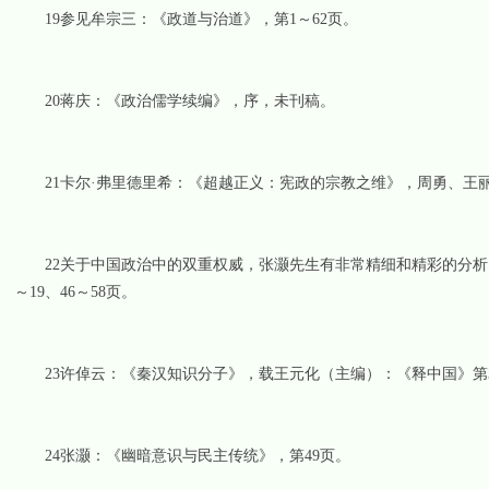
19参见牟宗三：《政道与治道》，第1～62页。
20蒋庆：《政治儒学续编》，序，未刊稿。
21卡尔·弗里德里希：《超越正义：宪政的宗教之维》，周勇、王丽芝
22关于中国政治中的双重权威，张灏先生有非常精细和精彩的分析，参
～19、46～58页。
23许倬云：《秦汉知识分子》，载王元化（主编）：《释中国》第3卷，上
24张灏：《幽暗意识与民主传统》，第49页。