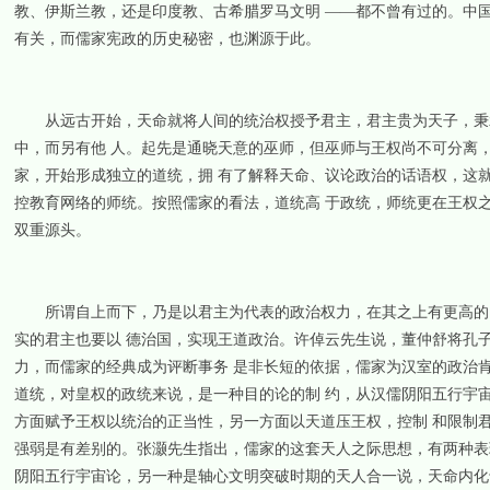
教、伊斯兰教，还是印度教、古希腊罗马文明 ——都不曾有过的。中
有关，而儒家宪政的历史秘密，也渊源于此。
从远古开始，天命就将人间的统治权授予君主，君主贵为天子，秉承
中，而另有他 人。起先是通晓天意的巫师，但巫师与王权尚不可分离
家，开始形成独立的道统，拥 有了解释天命、议论政治的话语权，这
控教育网络的师统。按照儒家的看法，道统高 于政统，师统更在王权
双重源头。
所谓自上而下，乃是以君主为代表的政治权力，在其之上有更高的、
实的君主也要以 德治国，实现王道政治。许倬云先生说，董仲舒将孔
力，而儒家的经典成为评断事务 是非长短的依据，儒家为汉室的政治肯
道统，对皇权的政统来说，是一种目的论的制 约，从汉儒阴阳五行宇
方面赋予王权以统治的正当性，另一方面以天道压王权，控制 和限制
强弱是有差别的。张灏先生指出，儒家的这套天人之际思想，有两种表
阴阳五行宇宙论，另一种是轴心文明突破时期的天人合一说，天命内化