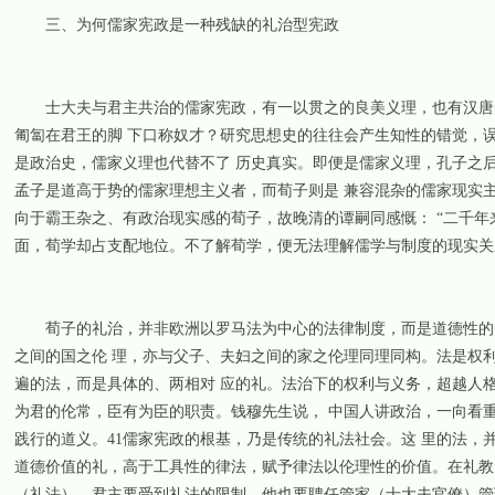
三、为何儒家宪政是一种残缺的礼治型宪政
士大夫与君主共治的儒家宪政，有一以贯之的良美义理，也有汉唐的
匍匐在君王的脚 下口称奴才？研究思想史的往往会产生知性的错觉，
是政治史，儒家义理也代替不了 历史真实。即便是儒家义理，孔子之
孟子是道高于势的儒家理想主义者，而荀子则是 兼容混杂的儒家现实
向于霸王杂之、有政治现实感的荀子，故晚清的谭嗣同感慨： “二千年
面，荀学却占支配地位。不了解荀学，便无法理解儒学与制度的现实关
荀子的礼治，并非欧洲以罗马法为中心的法律制度，而是道德性的日
之间的国之伦 理，亦与父子、夫妇之间的家之伦理同理同构。法是权
遍的法，而是具体的、两相对 应的礼。法治下的权利与义务，超越人
为君的伦常，臣有为臣的职责。钱穆先生说， 中国人讲政治，一向看
践行的道义。41儒家宪政的根基，乃是传统的礼法社会。这 里的法
道德价值的礼，高于工具性的律法，赋予律法以伦理性的价值。在礼教
（礼法），君主要受到礼法的限制，他也要聘任管家（士大夫官僚）管