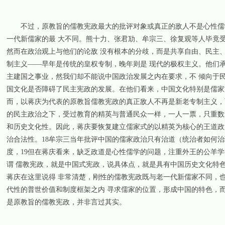
不过，原教旨的儒教宪政最大的批评对象或真正的敌人不是心性儒学
一代新儒家的最 大不同。熊十力、张君劢、牟宗三、徐复观等人毕竟
然而在政治观上与他们的论敌 没有根本的分歧，而是共享自由、民主
制主义——早年是传统的皇权专制，晚年则是 现代的极权主义。他们
主建国之事业，然我们却不能说中国政治发展之内在要求，不 倾向于民
国文化是否障碍了民主宪政的发展。在他们看来，中国文化特别是儒家
而，以蒋庆为代表的原教旨儒教宪政的真正敌人不再是新老专制主义，
的民主政治之下，受过教育的精英与普通民众一样，一人一票，只重数
和历史文化性。因此，蒋庆要恢复建立儒家式的以精英为核心的王道政
治合法性。18牟宗三当年批评中国的儒家政治只有治道（统治者如何
度，19但在蒋庆看来，缺乏政道是心性儒学的问题，注重外王的公羊
谓 儒教宪政，就是中国式宪政，说具体点，就是具有中国历史文化特色
蒋庆在这里说得 非常清楚，刚性的儒教宪政既与老一代新儒家不同，
代性的普世价值和制度框架之内 寻求儒家的位置，形成中国的特色，
是原教旨的儒教宪政，并非言过其实。