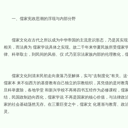
一、儒家宪政思潮的浮现与内部分野
儒家文化在古代之所以成为中华帝国的主流意识形态，乃是其实现了
相关，而法典为 儒家学说具体之实现。故二千年来华夏民族所受儒家
律、科举取士，到民间的风俗、仪 式乃至宗法家族内部的伦理教化，
儒家文化到清末民初走向衰落乃至解体，实与“去制度化”有关。这一“
儒家本 来不似西方的基督教有自己独立的宗教组织，其凭借的是对教
旦科举废除，各地学堂 和新兴学校不再将四书五经作为必修课程，儒家
结，民国政制趋向西化，儒家学说 不再是国家的核心价值，与法律政
家的社会基础荡然无存。在三重巨变之中，儒家文 化逐渐与教育、政
灵。