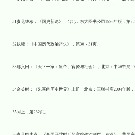
31参见钱穆：《国史新论》，台北：东大图书公司1998年版，第7
32钱穆：《中国历代政治得失》，第30～31页。
33邢义田：《天下一家：皇帝、官僚与社会》，北京：中华书局2011
34余英时：《朱熹的历史世界》上册，北京：三联书店2004年版，第
35同上，第232页。
36参见阎步克：《帝国开端时期的官僚政治制度：秦汉》，载吴宗国