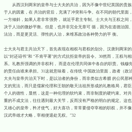
从西汉到两宋的皇帝与士大夫的共治，因为不像中世纪英国的贵族与
于人的因素，在 共治的背后，充满了冲突和斗争。在不同的朝代里面
一方倾斜，如果人君非常强势， 就近乎君主专制。士大夫与王权之间
决于人治的微妙平衡。但是，也并非完全无章可 循，因为在道德治国
法治，而是更灵活、弹性的人治，来维系政治各种势力的平 衡。
士大夫与君主共治天下，首先表现在相权与君权的划分。汉唐到两宋的
以“封还诏书”和 “不肯平署”的方式抗拒皇帝的旨令。30然而，王权
系。礼教所强调的并非权利， 而是在伦理共同体中各自的职责。钱穆
的责任由谁来承担。31这就意味着，在传统 中国政治里面，政者（
大夫与皇帝共治天下时，是以治者的身份，而非类似古希腊 的公民那
文的宪法，而只是儒家伦理和王朝的敬天法祖所形成的礼教格局，君臣
个人的德性，显然，这是一种伦理的软约束，而非制度的硬约束。对共
重的不成文法，往往遇到最大关节，反而没有严格的明白的规定。这也
又雄心的皇帝，矜才使气，好大喜功，常常要侵夺宰相的职权，并不像
汉武帝雄才大略，宰相便退处无权。”32