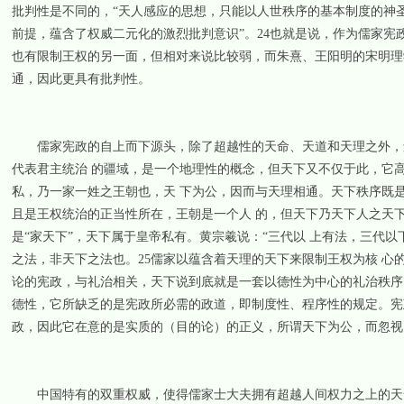
批判性是不同的，“天人感应的思想，只能以人世秩序的基本制度的神
前提，蕴含了权威二元化的激烈批判意识”。24也就是说，作为儒家宪
也有限制王权的另一面，但相对来说比较弱，而朱熹、王阳明的宋明理
通，因此更具有批判性。
儒家宪政的自上而下源头，除了超越性的天命、天道和天理之外，还
代表君主统治 的疆域，是一个地理性的概念，但天下又不仅于此，它
私，乃一家一姓之王朝也，天 下为公，因而与天理相通。天下秩序既
且是王权统治的正当性所在，王朝是一个人 的，但天下乃天下人之天下
是“家天下”，天下属于皇帝私有。黄宗羲说：“三代以 上有法，三代
之法，非天下之法也。25儒家以蕴含着天理的天下来限制王权为核 
论的宪政，与礼治相关，天下说到底就是一套以德性为中心的礼治秩序
德性，它所缺乏的是宪政所必需的政道，即制度性、程序性的规定。宪
政，因此它在意的是实质的（目的论）的正义，所谓天下为公，而忽视
中国特有的双重权威，使得儒家士大夫拥有超越人间权力之上的天命