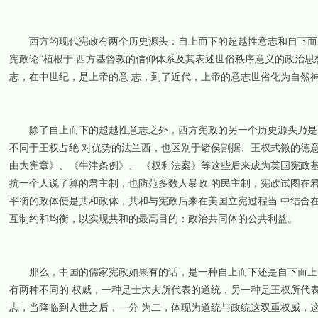
西方的现代宪政有两个历史源头：自上而下的超越性意志和自下而上
宪政论“植根于 西方基督教的信仰体系及其表述世俗秩序意义的政治思
志，在中世纪，是上帝的意 志，到了近代，上帝的意志世俗化为自然
除了自上而下的超越性意志之外，西方宪政的另一个历史源头乃是自
不同于王权占绝 对优势的法兰西，也区别于诸侯割据、王权式微的德
由大宪章》、《牛津条例》、 《权利法案》等这些后来成为英国宪政
抗一个人说了算的君主制，也防范多数人暴政 的民主制，宪政试图在
平衡的政体便是共和政体，共和与宪政后来在美国立宪过程当 中结合
互制约和均衡，以实现共和的最高目的：政治共同体的公共利益。
那么，中国的儒家宪政如果有的话，是一种自上而下还是自下而上的
有两种不同的 权威，一种是士大夫所代表的道统，另一种是王权所代
志，当降临到人世之后，一分 为二，体现为道统与政统这双重权威，