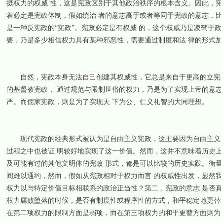
摄权力的权威 性，这是宪政区别于其他政治秩序的根本含义。因此，
着必定是宪政体制，假如统治 者的意志高于或者等同于宪政的意志，
是一种反宪政的“宪政”。宪政必定是有权威 的，这个权威乃是凌驾
要，乃是多少相信权力具有某种邪恶性，需要通过制度和法 律的形式
自然，宪政本身无法自己创建其权威性，它总是来自于更高的立宪意
的基督教宪政， 通过规范与限制世俗的权力，乃是为了实现上帝的意
严。而儒家宪政，则是为了实现天 下为公、仁义礼智的大同理想。
现代宪政的经典形式被认为是自由主义宪政，这主要因为自由主义宪
过程之中也被证 明较好地实现了这一价值。然而，这并不意味着历史
及可能有过的其他文明体的宪政 形式，都是可以比较的历史实践。衡
间难以通约，然而，假如从宪政相对于权力而言 的权威性出发，显然
权力以与特定价值目标相联系的政治正当性？第二，宪政的意志 是否
权力腐败堕落的时候，是否有制度性或程序性的方式，和平稳定地更替
在第二项权力的限制方面是弱项，而在第三项权力的和平更替方面则为