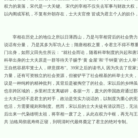
权力的衰落，宋代是一大关键。 宋代的宰相不仅失去军事与财政大权，
以内阁或军机，不复有外朝存在，士大夫官僚 皆成为君主个人的奴仆
宰相在历史上的地位之所以日薄西山，乃是与宰相背后的社会势力衰
说话有分量， 乃是其多为军功人士；隋唐相权之重，令君主不得不尊
门出身，如邢义田先生所云： “就社会而论，随着科举制度的兴起和
科举出身的士大夫原是一群等待天子赐予‘黄 金屋’和‘千钟粟’的士
王自然容易牢笼士人，肆意摆布”。39宋之后的读书人 因为失去了世
力量，还有可资独立的社会资源，但被铲平了社会根基的科举士大夫，
议是一种纯粹的精神批判，其背后是被掏空了的社会。宋以后的乡绅虽
也非跨区域的，乡里村庄支离破碎，各据一方，庞大的帝国政府通过郡
士大夫已经不是君主的对手，政治是凭实力说话的，以制度为重心的宪
也活，方需要规则和制度。然而，宋以后的士大夫徒有清议而已，无法
后出来一代枭雄明太祖，将宰相一废了之，从此在权力中枢，再无与王
共 治格局彻底寿终正寝，到明清时代最终奠定了君主的绝对专制。