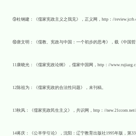
⑨杜钢建：《儒家宪政主义之我见》，正义网，http：//review.jcrb.com.cn/ou
⑩唐文明：《儒教、宪政与中国：一个初步的思考》，载《中国哲学史
11康晓光：《儒家宪政论纲》，儒家中国网，http：//www.rujiazg.com/det
12陈祖为：《儒家宪政的合法性问题》，未刊稿。
13秋风：《儒家宪政民生主义》，共识网，http：//new.21ccom.net/articles/sx
14蒋庆：《公羊学引论》，沈阳：辽宁教育出版社1995年版，第3