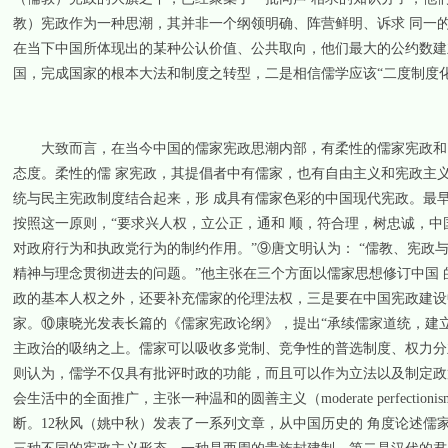
教）宪政作为一种思潮，其并非一个纲领明确、阵营鲜明、诉求 同一
在当下中国所体现出的某种公认价值、公共取向，他们最大的公约数建立
国，完成国家的根本大法和制度之转型，二是相信儒学应该“二度制度化
大致而言，在当今中国的儒家宪政思潮内部，有柔性的儒家宪政和刚
态度。柔性的儒 家宪政，其提倡者中有儒家，也有自由主义和宪政主
统与民主宪政制度结合起来，形 成具有儒家色彩的中国现代宪政。最
按照这一原则，“要求兴人权，立公正，通和 顺，符合理，树忠诚，中
对政府行为和执政党行为的制约作用。”⑨唐文明认为： “儒教、宪
精神与理念贯彻进去的问题。”他主张在三个方面以儒家思想修订中国
政的基本人权之外，还要补充儒家的伦理法权，三是要在中国宪政建设
家。⑩康晓光发表长篇的《儒家宪政论纲》，提出“承续儒家道统，建
主政治的吸纳之上。儒家可以吸收多党制、竞争性的普选制度、权力分立
则认为，儒学不仅具有批评时政的功能，而且可以作为立法以及制定政
会生活中的全面推广，主张一种温和的圆善主义（moderate perfec
断。12秋风（姚中秋）发表了一系列文章，从中国历史的 角度论述