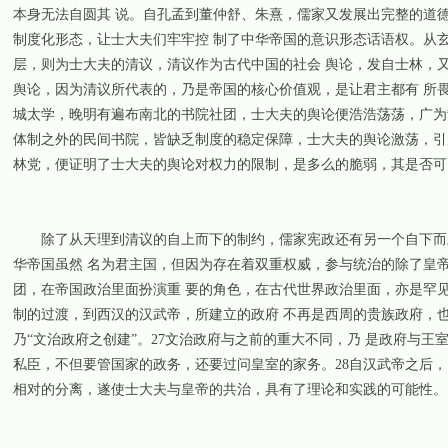
本身无法自圆其 说。自孔孟到董仲舒、朱熹，儒家又发展出完整的道
制度化形态，让士大夫们牢牢控 制了中华帝国的意识形态话语权。从
层，则为士大夫的清议，清议作为古代中国的社会 舆论，发自士林，
舆论，因为清议所代表的，乃是帝国的核心价值观，是让君主都有 所
城太学，晚明有遍布南北的书院社团，士大夫的舆论便浩浩荡荡，广为
体制之外的民间书院，皆缺乏制度的稳定保障，士大夫的舆论激荡，引
林党，便证明了士大夫的舆论对权力的限制，是多么的脆弱，其是否可
除了从天理到清议的自上而下的制约，儒家宪政还有另一个自下而上的
华帝国虽然 名为君主国，但因为存在着双重权威，参与统治的除了皇
团，在帝国政治里面扮演重 要的角色，在古代世界政治里面，亦是罕
制的过渡，到西汉的汉武帝，所建立的政府 不再是西周的贵族政府，
乃“文治政府之创建”。27文治政府与之前的重大不同，乃 是政府与
私臣，不但要管国家的政务，还要过问皇室的家务。28自汉武帝之后
相对的分离，遂使士大夫与皇帝的共治，具有了理论和实践的可能性。