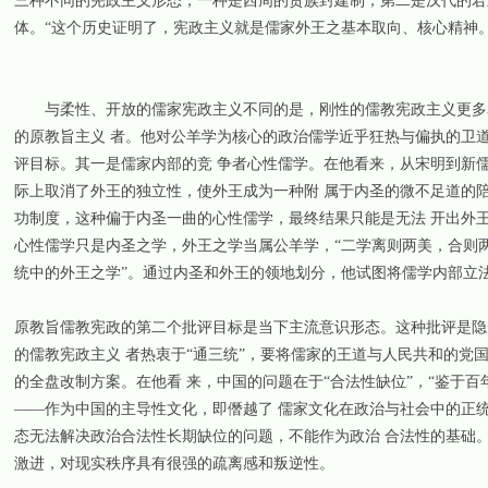
三种不同的宪政主义形态，一种是西周的贵族封建制，第二是汉代的君
体。“这个历史证明了，宪政主义就是儒家外王之基本取向、核心精神。”
与柔性、开放的儒家宪政主义不同的是，刚性的儒教宪政主义更多表
的原教旨主义 者。他对公羊学为核心的政治儒学近乎狂热与偏执的卫
评目标。其一是儒家内部的竞 争者心性儒学。在他看来，从宋明到新
际上取消了外王的独立性，使外王成为一种附 属于内圣的微不足道的
功制度，这种偏于内圣一曲的心性儒学，最终结果只能是无法 开出外
心性儒学只是内圣之学，外王之学当属公羊学，“二学离则两美，合则两
统中的外王之学”。通过内圣和外王的领地划分，他试图将儒学内部立
原教旨儒教宪政的第二个批评目标是当下主流意识形态。这种批评是隐
的儒教宪政主义 者热衷于“通三统”，要将儒家的王道与人民共和的党国
的全盘改制方案。在他看 来，中国的问题在于“合法性缺位”，“鉴于
——作为中国的主导性文化，即僭越了 儒家文化在政治与社会中的正
态无法解决政治合法性长期缺位的问题，不能作为政治 合法性的基础
激进，对现实秩序具有很强的疏离感和叛逆性。