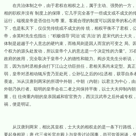
在共治体制之中，由于君权在相权之上，属于主动、强势的一方，因
相的职权并没有 制度上的保障，它几乎完全基于一些成文或不成文的
运行，端视皇帝是否信任与尊 重。客观合理的制度可以因皇帝的私心而
下，也是私天下，仅仅凭传统或不成文的传 统，相权平衡不了君权，
帝，余英时先生也指出：“积极倡导‘同治’或‘共治’的 是宋代的士大
体制是超越于个人意志的硬约束，而格局则是因人而宜的可变之 局。
个权力的源头处发动，所以皇帝个人的意志是一个决定性的力量”。35
政府的效用，完全取决于皇帝个人的德性和能力。阎步克先生分析说，
言，因为当时丞相多由打下江山之功臣担任，君相关系尚未定型。真正
弱，皇帝对丞相动辄斥责乃至处死，公孙弘之后的6位丞相，获罪自杀者
畏途。36从汉唐到两宋的所谓中外朝，中朝（内朝）以君主为中心，
外朝乃执行者。聪明的皇帝会在二者之间保持平衡，以士大夫抑制内朝
重，往 往倚重内朝的皇亲国戚和宦官势力，西汉汉武帝之后外戚专权
祸，便是明证。
从汉唐到两宋，相比其皇权，士大夫的相权走的是一条下行路线，其
要起身相迎；唐 代三省长官在殿上与皇帝讨论国事，尚可饮茶闲谈，