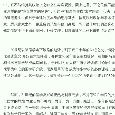
中，直不能维持其政治上之独立性与客观性。因上之君、下之民但不能
然注重的是“意义世界的缺失”，但这种“制度性焦虑”常常纠结于心头
的道德源头，但对于重建制度本身的思考甚少。徐复观对政治与学术怀
家、思想史家之外，更重要的恐怕与他们身居一隅，处于时代的边缘有
⑥新儒家不得不退而结网，补修义理，制度重建的工作只能期待后贤了
20世纪以降儒学走下坡路的趋势，到了近二十年的世纪之交，情势发
化激进主义 开始在大陆降温，各种文化保守主义强劲崛起，在朝的马
相寻求与儒学结成战略同 盟。于丹因为在央视百家讲坛讲解《论语》
儒学为中心的国学研究院，儒家经典阅读 成为许多学校的必修课程，
般到处涌现……这一切表明，儒学长达一个世纪的历史背 运走到了尽头
然而，21世纪的儒学复兴却仍然与制度无涉，不是停留在学院的义
日儒学的辉煌 气象自然不可同日而语。另一方面，经过二十多年的经
音不绝如缕，在一些知识分子 看来，中国不仅在经济发展模式而且在
复兴和昔日帝国的二度崛起。近两三年来，围 绕着政治制度的顶层计