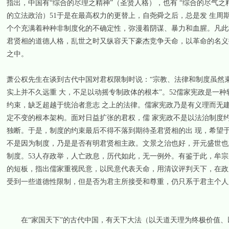
指出，中国有“综合的尽理之精神”（圣贤人格），也有 “综合的尽气之
的立法政治）51于是在最高权力的更替上，自尧舜之后，总是发 生
个个充满着种种非制度化的不确定性，弥漫着阴谋、暴力和血腥。凡此
君贤相的道德人格，乱世之时又纵容天下豪杰竞争天命，以革命的名义
之中。
萧公权先生在谈到古代中国对君权限制时说：“宗教、法律和制度虽然
实上并不久远重 大，不足以动摇专制政体的根本”。52儒家宪政是一
约束，缺乏超越于统治者意志 之上的法律。儒家宪政乃是有义理而无
定不变的根本架构。面对日益扩张的君权，儒 家宪政不是以法治制度
独断。于是，制度的约束最后不得不落到期待圣君贤相的出 现，希望
不是因为制度，乃是是否有明君贤相主政。文景之治也好，开元盛世也
制度。53人存政举，人亡政息，历代如此，无一例外。有鉴于此，牟
的短板，指出儒家重视民意，以民意代表天命，用清议评判天下，在政
受到一些道德性限制，但是否为君主所接受和尊重，仍只系于君主个人
在“家国天下”的古代中国，有天下大法（以天道天理为终极价值、