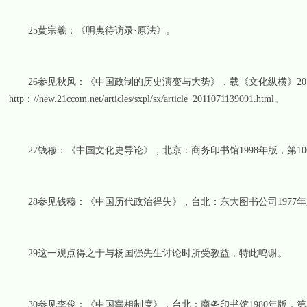
25黄宗羲：《明夷待访录·原法》。
26参见秋风：《中国政制的历史演变与大势》，载《文化纵横》20
http：//new.21ccom.net/articles/sxpl/sx/article_2011071139091.html。
27钱穆：《中国文化史导论》，北京：商务印书馆1998年版，第100
28参见钱穆：《中国历代政治得失》，台北：东大图书公司1977年版
29这一观点得之于与杨国强先生讨论时所受教益，特此鸣谢。
30参见李俊：《中国宰相制度》，台北：商务印书馆1980年版，第