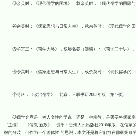
③余英时：《现代儒学的困境》，载余英时：《现代儒学的回顾与展望》
④余英时：《儒家思想与日常人生》，载余英时：《现代儒学的回顾与
⑤牟宗三：《荀学大略》，载廖名春（选编）：《荀子二十讲》，北京
⑥余英时：《儒家思想与日常人生》，载余英时：《现代儒学的回顾
⑦蒋庆：《政治儒学》，北京：三联书店2003年版，第49页。
⑧儒学究竟是一种人文性的学说，还是一种宗教，是否要将儒家宗教
（主编）：《儒教 新政》，贵阳：贵州人民出版社2010年版。在儒
微的分歧，但作为一个整体性 的思潮，本文还是将它们放在儒家宪政