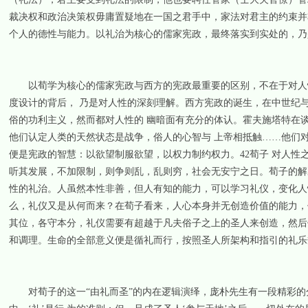
裁决权和政治决策权毋庸置疑地在一国之君手中，家法对君主的约束并
个人的德性与能力。以礼治为核心的儒家宪政，最终落实到实处的，乃
以荀学为核心的儒家宪政与西方的宪政最重要的区别，不在于对人性
度设计的背后， 乃是对人性的深刻理解。西方宪政的诞生，在中世纪
俗的功利主义，然而都对人性的 幽暗面有充分的体认。霍夫施塔特在
他们认定人类的天然状态是战争，俗人的心智与 上帝相抵触……他们
便是宪政的智慧：以欲望制服欲望，以权力制约权力。42荀子 对人
听其发展，不加限制，则争则乱，乱则穷，社会无安宁之日。荀子的解
性的礼治。人虽然本性非善，但人有知的能力，可以学习礼仪，变化人
么，礼仪又是从何而来？在荀子看来，人心本身并无创造价值的能力，
其位，各守本分，礼仪需要有超越于凡夫俗子之上的圣人来创造，然后
和调理。生命的全部意义便是循礼而行，按照圣人所架构和指引的礼乐
对荀子的这一“由礼而圣”的内在逻辑演绎，庞朴先生有一段精彩的