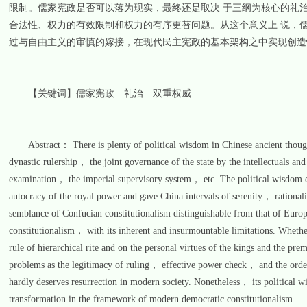
限制。儒家宪政是否可以落为现实，最终还是取决 于三纲为核心的礼
合法性、权力的有效限制和权力的有序更替问题。从这个意义上 说，
过与自由主义的审慎的嫁接，在现代民主宪政的基本架构之中实现创造
【关键词】儒家宪政 礼治 双重权威
Abstract： There is plenty of political wisdom in Chinese ancient thought
dynastic rulership， the joint governance of the state by the intellectuals an
examination， the imperial supervisory system， etc. The political wisdom embo
autocracy of the royal power and gave China intervals of serenity， rationali
semblance of Confucian constitutionalism distinguishable from that of Europe
constitutionalism， with its inherent and insurmountable limitations. Whether
rule of hierarchical rite and on the personal virtues of the kings and the pr
problems as the legitimacy of ruling， effective power check， and the orderl
hardly deserves resurrection in modern society. Nonetheless， its political wi
transformation in the framework of modern democratic constitutionalism.