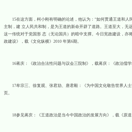
15在这方面，柯小刚有明确的论述，他认为：“如何贯通王道和人民
主制，建 立人民共和制，是为王道的新命开辟了道路。王道至大，无远
这一传统对于党国形 态（无论国共）的暗中支撑。今日宪政建设，亦
政建设》，载《文化纵横》2010 年第6期。
16蒋庆：《政治合法性问题与议会三院制》，载蒋庆：《政治儒学
17牟宗三、徐复观、张君劢、唐君毅：《为中国文化敬告世界人士宣言
页。
18参见蒋庆：《王道政治是当今中国政治的发展方向》，载《原道》第