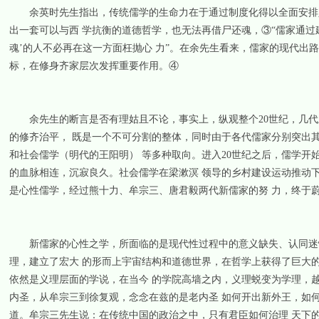
余英时先生指出，传统儒学的生命力在于通过制度化得以全面安排人
出一套可以与西 学抗衡的道德哲学，也无法再借尸还魂，③“儒家通过
魂’的人不必再在这一方面枉抛心 力”。在余先生看来，儒家的现代出
标，在修身齐家层次发挥重要作用。④
余先生的断言是否有理姑且不论，事实上，纵观整个20世纪，几代
的修齐治平， 既是一个不可分割的整体，同时由于各代儒家分别突出
和社会儒学（明代的王阳明） 等多种取向。进入20世纪之后，儒学
的血脉相连，沉寂良久。社会儒学在梁漱溟 领导的乡村建设运动推动
是心性儒学，经过熊十力、牟宗三、唐君毅两代新儒家的努 力，终于蔚
新儒家的心性之学，所面临的是现代性过程中的意义缺失、认同迷惘
理，建立了宏大 的形而上宇宙结构和道德世界，在哲学上获得了巨大
依然是义理层面的学说，在当今 的学院高墙之内，义理蜕变为学理，
内圣，从牟宗三到徐复观，念念在兹的是老内圣 如何开出新外王，如
道。牟宗三先生说：在传统中国的政治之中，只有君臣如何治理 天下