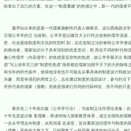
纷拿出了自己的方案。在这一“制度重建”的热潮之中，新一 代的儒者
最早站出来的是新一代儒家旗帜性代表人物蒋庆。这位西南政法学院
汉儒公羊学的立 法改制。公羊学是以微言大义行托古改制的儒学流派
世，社会面临制度和文化的转型时 刻，志在改制立法的春秋公羊学便
的推动者。儒家知识分子具有深刻的忧患意识，然 而在不同的时代和
像心性儒学（内圣儒学）的焦虑是实存性的焦虑，故公羊学最关注 制度
虑”与上述牟宗三的“制度性焦虑”虽然都在儒家治国平天下的大的脉络
和当年的时代条件，使得他没有也不可能去从事具体的制度设计和政治
兴趣，而是有强烈的用世之心，志在通过制度的顶层设计，参与到当下
庆所代表的儒家（儒教）宪政提倡者们共同的代际特征，所不同的只是
蒋庆在二十年前出版《公羊学引论》，为改制立法作理论准备；在十
十年先是提出恢 复儒教，将读经纳入国家教育体系，成立全国性的儒
一步从学理走向制度，从民间逼 近庙堂，旨在重新连结儒学与制度的脱
（儒教）宪政的大旗之下，已经聚集了一批同声 相求的知识分子，他