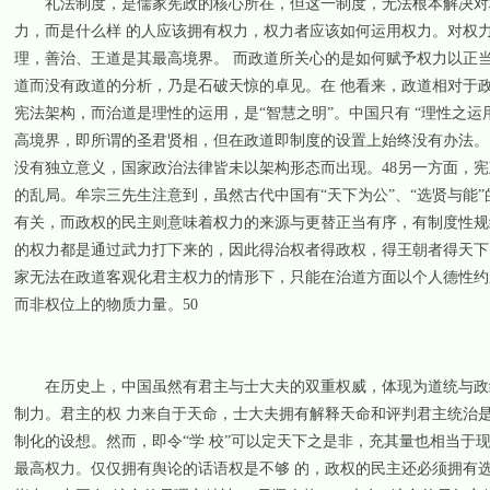
礼法制度，是儒家宪政的核心所在，但这一制度，无法根本解决对权
力，而是什么样 的人应该拥有权力，权力者应该如何运用权力。对权
理，善治、王道是其最高境界。 而政道所关心的是如何赋予权力以正
道而没有政道的分析，乃是石破天惊的卓见。在 他看来，政道相对于
宪法架构，而治道是理性的运用，是“智慧之明”。中国只有 “理性之运
高境界，即所谓的圣君贤相，但在政道即制度的设置上始终没有办法。
没有独立意义，国家政治法律皆未以架构形态而出现。48另一方面，
的乱局。牟宗三先生注意到，虽然古代中国有“天下为公”、“选贤与能”
有关，而政权的民主则意味着权力的来源与更替正当有序，有制度性规
的权力都是通过武力打下来的，因此得治权者得政权，得王朝者得天下
家无法在政道客观化君主权力的情形下，只能在治道方面以个人德性约
而非权位上的物质力量。50
在历史上，中国虽然有君主与士大夫的双重权威，体现为道统与政统
制力。君主的权 力来自于天命，士大夫拥有解释天命和评判君主统治
制化的设想。然而，即令“学 校”可以定天下之是非，充其量也相当
最高权力。仅仅拥有舆论的话语权是不够 的，政权的民主还必须拥有