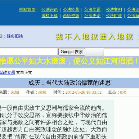
网站首页
|
公法评论
|
公法经典
|
公法专题
|
公法案例
|
公法
资料下载
|
西语资源
|
公法史论
|
公法时评
|
公法
进：
经典旧站
惟愿公平如大水滚滚，使公义如江河滔滔
宪政专题
文章正文
成庆：当代大陆政治儒家的迷思
来源：
未知
作者：
未知
时间：
2012-05-26 19:33:52
点击：
0
次
现一股自由宪政主义思潮与儒家合流的趋向。
知识分子改变思路，宣称要接续中华政治的儒
儒家与宪政之间有许多相合之处，与现代自由
有超越西方自由宪政理念的独到之处。大致而
要把“儒家”在现代自由宪政的前提下重新扶