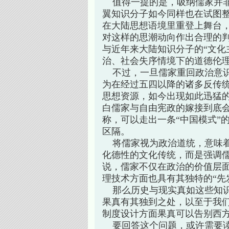
值得一提的是，吸纳儒家并非
翼知识分子如今同样也在试图整
在大陆思想语境里重登上舞台
对这样的思潮动向作出合理的判
与近年来大陆知识分子的“文化
治、社会失序情境下的道德伦
不过，一旦儒家重回政治意识
为在经过五四以降的诸多反传
思想资源，如今出现如此迅猛
白儒家与自由宪政的嫁接到底
称，可以走出一条“中国模式”
区隔。
将儒家视为政治道统，意味着
化德性的文化传统，而是强调儒
说，儒家不仅在政治的价值层
理技术方面也具有其独特的“先
那么历史与现实真如这些知识
果真有其独到之处，以至于我
制度设计方面果真可以告别西
要回答这个问题，或许需要读