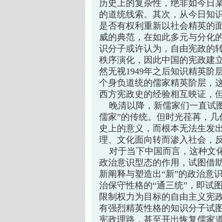
历史上的复杂性，绝非如今日
的道统线索。其次，从今日知
是否有权利重新以社会精英的
威的典范，在如此多元与分化
识分子或许认为，自由宪政的
秩序演化，因此中国的宪政建
然无视1949年之后知识精英
个身负道统的儒家精英阶层，这
西方宪政史的经验相互映证，但
晚清以降，新儒家们一直试图通
儒家”的传统。但时光荏苒，几
史上的意义，而根本无法生发
理、文化面向转而渗入社会，
对于当下中国而言，这种文化
政治意识型态的作用，试图借
新阐释与塑造出“新”的政治意
治保守性格的“通三统”，即试
限制权力为目标的自由主义宪
有强烈精英性格的知识分子试
宪政理路，甚至开出恢复儒家