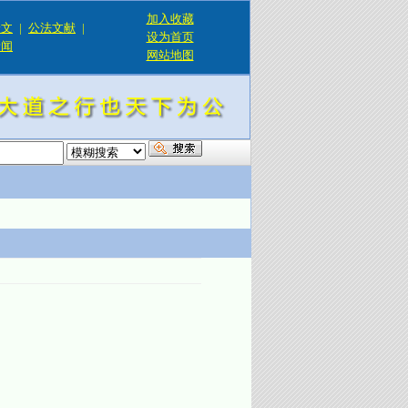
加入收藏
论文
|
公法文献
|
设为首页
新闻
网站地图
！