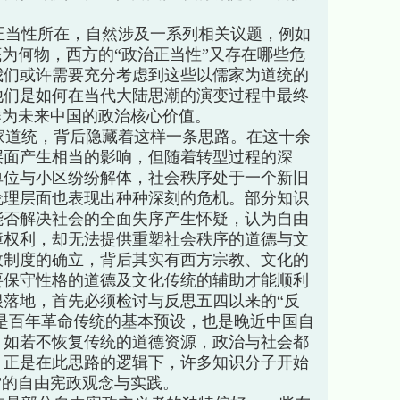
当性所在，自然涉及一系列相关议题，例如
底为何物，西方的“政治正当性”又存在哪些危
我们或许需要充分考虑到这些以儒家为道统的
他们是如何在当代大陆思潮的演变过程中最终
作为未来中国的政治核心价值。
道统，背后隐藏着这样一条思路。在这十余
层面产生相当的影响，但随着转型过程的深
单位与小区纷纷解体，社会秩序处于一个新旧
伦理层面也表现出种种深刻的危机。部分知识
能否解决社会的全面失序产生怀疑，认为自由
障权利，却无法提供重塑社会秩序的道德与文
政制度的确立，背后其实有西方宗教、文化的
要保守性格的道德及文化传统的辅助才能顺利
落地，首先必须检讨与反思五四以来的“反
仅是百年革命传统的基本预设，也是晚近中国自
。如若不恢复传统的道德资源，政治与社会都
。正是在此思路的逻辑下，许多知识分子开始
”的自由宪政观念与实践。