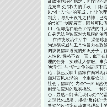
证政治秩序的稳定，但悖论的是
是充当政治权力的手段，目标
以“礼”入“法”的完成，也让伦
制度，与孔子设礼之精神，已
的“治理”制度层面，固然可以
用，但却是在融合了儒法的“礼
自身无法单独应对大规模的治
在传统政治生活中，温情脉脉
为道德权威与工具性暴力在政
图恢复儒家道统的知识分子，往
人性化”性格不置一言，似乎在
理的任务，实难让人信服。事
晚清“理”与“势”之争的语境
论，就已反映出儒家在面对现
面对西风东渐的一个重要软肋
社会，儒家的“内圣”一面固然
到无法应对的现实挑战。一种
态，显然不能满足现代政治的
之现代化成果，却视“反传统”
肇始的反传统运动难脱观念上