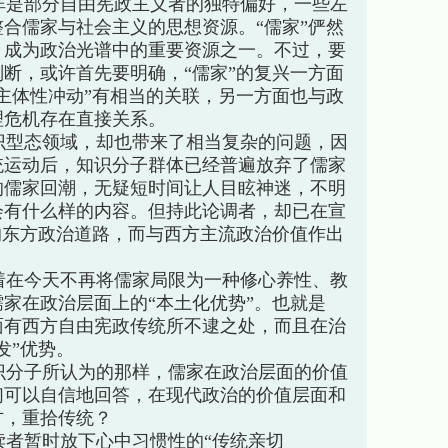
是部分自由宪政主义者的独特偏好，一些左
合儒家与社会主义的思想资源。“儒家”俨然
，成为政治光谱中的重要资源之一。不过，要
断，或许首先要明确，“儒家”的复兴一方面
主体性冲动”有相当的关联，另一方面也与政
理危机存在直接关系。
型态领域，却也带来了相当复杂的问题，因
统运动后，知识分子群体已经普遍放弃了儒家
的儒家回潮，无疑短时间让人目眩神迷，不明
会有什么样的内容。但持此论调者，却已在宣
的东方政治道路，而与西方主流政治价值作出
在今天不再将儒家局限为一种修心养性、教
家在政治层面上的“本土化优势”。也就是
面有西方自由宪政传统所不逮之处，而且在治
发”优势。
分子所认为的那样，儒家在政治层面的价值
们可以自信地回答，在现代政治的价值层面和
方，重拾传统？
者暂时放下心中习惯性的“传统亲切