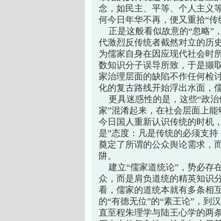
念，如民主、平等、个人主义
何今日年华不再，便又重拾“传
正是这般看似故意的“忽略”
代激烈反传统者截然对立的历
为儒家自身在因应现代社会时所
数知识分子误导所致，于是撷取
家治理层面的缺陷不作任何检
化的复古路线开始浮出水面，
更具迷惑性的是，这些“政治儒
家”混淆起来，在社会层面上能
今日国人重新认识传统的时机，
是”态度：凡是传统的必须支持
奠定了所谓的公众舆论需求，
阱。
建立“儒家道统论”，势必存
众，而是肩负道统的精英知识
看，儒家的道统本就有多条相
的“有德无位”的“素王论”，到
直至程朱理学与陆王心学的两