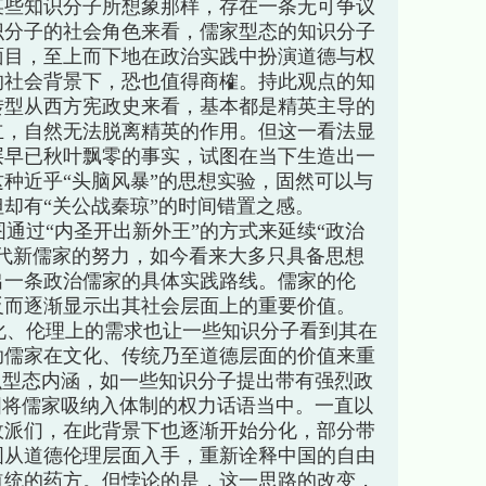
某些知识分子所想象那样，存在一条无可争议
识分子的社会角色来看，儒家型态的知识分子
面目，至上而下地在政治实践中扮演道德与权
的社会背景下，恐也值得商榷。持此观点的知
转型从西方宪政史来看，基本都是精英主导的
立，自然无法脱离精英的作用。但这一看法显
阶层早已秋叶飘零的事实，试图在当下生造出一
种近乎“头脑风暴”的思想实验，固然可以与
却有“关公战秦琼”的时间错置之感。
过“内圣开出新外王”的方式来延续“政治
代新儒家的努力，如今看来大多只具备思想
出一条政治儒家的具体实践路线。儒家的伦
反而逐渐显示出其社会层面上的重要价值。
、伦理上的需求也让一些知识分子看到其在
助儒家在文化、传统乃至道德层面的价值来重
识型态内涵，如一些知识分子提出带有强烈政
图将儒家吸纳入体制的权力话语当中。一直以
政派们，在此背景下也逐渐开始分化，部分带
图从道德伦理层面入手，重新诠释中国的自由
道统的药方。但悖论的是，这一思路的改变，