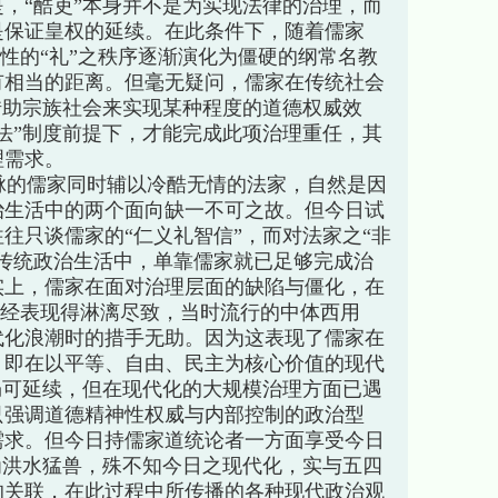
，“酷吏”本身并不是为实现法律的治理，而
是保证皇权的延续。在此条件下，随着儒家
理性的“礼”之秩序逐渐演化为僵硬的纲常名教
有相当的距离。但毫无疑问，儒家在传统社会
借助宗族社会来实现某种程度的道德权威效
法”制度前提下，才能完成此项治理重任，其
理需求。
的儒家同时辅以冷酷无情的法家，自然是因
治生活中的两个面向缺一不可之故。但今日试
往只谈儒家的“仁义礼智信”，而对法家之“非
传统政治生活中，单靠儒家就已足够完成治
实上，儒家在面对治理层面的缺陷与僵化，在
下已经表现得淋漓尽致，当时流行的中体西用
代化浪潮时的措手无助。因为这表现了儒家在
，即在以平等、自由、民主为核心价值的现代
仍可延续，但在现代化的大规模治理方面已遇
只强调道德精神性权威与内部控制的政治型
需求。但今日持儒家道统论者一方面享受今日
为洪水猛兽，殊不知今日之现代化，实与五四
的关联，在此过程中所传播的各种现代政治观