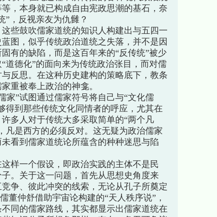
等等，本身就已构成自由宪政思潮的基石，奈
统”，反视亲友为仇雠？
，这些鼓吹儒家道统的知识人构建出与五四一
史蓝图，似乎传统政治道统之失落，并不是因
固有的缺陷，而是这百年来的“反传统”被少
“道德化”的面向来为传统政治张目，而对儒
讨与反思。在这种历史建构的策略底下，教条
儒家重被奉上政治的神龛。
家”试图通过儒家符号将自己与“文化儒
够得到那些传统文化同情者的呼应，尤其在
许多人对于传统大多采取简单的“两个凡
，凡是西方的必须反对。这无疑为政治儒家
而未看到儒家道统论所蕴含的种种迷思与陷
在这样一个假设，即政治实践的主体不是民
分子。关于这一问题，首先从思想史角度来
互竞争、彼此冲突的线索，无论从孔子所奠定
汉儒董仲舒借助宇宙论构建的“天人秩序说”，
条不同的儒家路线，其实都显示出儒家道统在