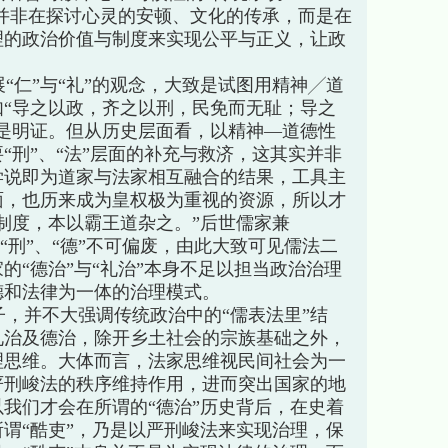
们并非在探讨心灵的安顿、文化的传承，而是在
理的政治价值与制度来实现公平与正义，让政
仁”与“礼”的观念，大致是试图用精神╱道
“导之以政，齐之以刑，民免而无耻；导之
是明证。但从历史层面看，以精神—道德性
“刑”、“法”层面的补充与救济，这其实并非
学说即为道家与法家相互融合的结果，工具主
面，也历来成为皇权极为重视的资源，所以才
制度，本以霸王道杂之。”后世儒家兼
为“刑”、“德”不可偏废，由此大致可见儒法二
的“德治”与“礼治”本身不足以担当政治治理
德和法律为一体的治理模式。
，并不大强调传统政治中的“儒表法里”结
礼治及德治，除开乡土社会的宗族基础之外，
理思维。大体而言，法家思维视民间社会为一
严刑峻法的秩序维持作用，进而突出国家的地
我们才会在所谓的“德治”历史背后，在史着
谓“酷吏”，乃是以严刑峻法来实现治理，保