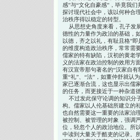
感”与“文化自豪感”，毕竟我
探讨现代社会中，该以何种合
治秩序得以稳定的转型。
从思想史角度来看，孔子发展“
德性的力量作为政治的基础，如
以德，齐之以礼，有耻且格”即
的维度构造政治秩序，常常需要
儒家的特有缺陷，汉初的黄老
义的法家在政治控制的效用方
有汉宣帝那句著名的“汉家自有
重“礼”、“法”，如董仲舒就认
家已逐渐合流，这也显示出儒家
的任务，而更接近于一种杂道
不过发此保守论调的知识分子
构。儒家以人伦基础所建立的
也自然需要这一重要的法家治
被控制、被管理的对象，强调
位，轻忽个人的政治地位。所以
中读到大量关于酷吏的记录。所