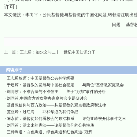
许可）
本文链接：
李向平：公民基督徒与基督教的中国化问题
,转载请注明出
问题
基督
上一篇：
王志勇：加尔文与二十一世纪中国知识分子
阅读排行
·
王志勇牧师：中国基督教公共神学纲要
·
于建嵘：基督教的发展与中国社会稳定——与两位“基督教家庭教会
·
刘同苏：不准合法与不准信主——关于“万邦”事件的分析
·
刘同苏:中国官方首次举办家庭教会专题研讨会
·
基督教信仰与西方政治——从基督教的观点看政府和法律
·
范亚峰：过红海——耶和华必为我们争战
·
陈永苗：基督徒如何看教会的政治权威——评范亚峰被开除事件之三
·
刘同苏：活出来的宪法——论基督信仰的公共性质
·
三种殉道：白色殉道、绿色殉道和红色殉道/ 冠辉