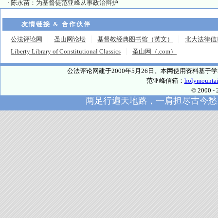
·
陈永苗：为基督徒范亚峰从事政治辩护
友情链接 & 合作伙伴
公法评论网
圣山网论坛
基督教经典图书馆（英文）
北大法律信
Liberty Library of Constitutional Classics
圣山网（.com）
公法评论网建于2000年5月26日。本网使用资料基
范亚峰信箱：
holymounta
© 2000
两足行遍天地路，一肩担尽古今愁