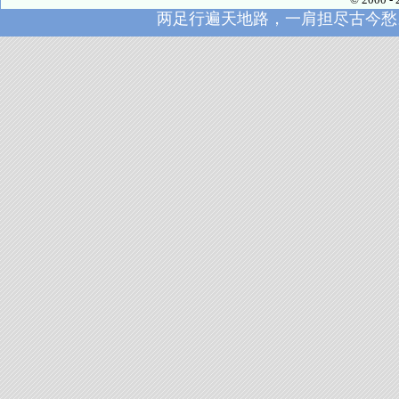
两足行遍天地路，一肩担尽古今愁