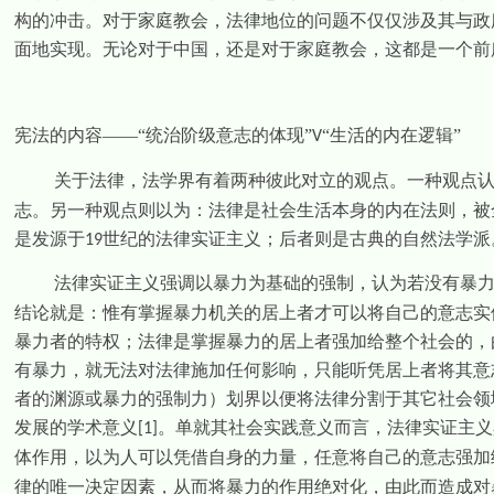
构的冲击。对于家庭教会，法律地位的问题不仅仅涉及其与政
面地实现。无论对于中国，还是对于家庭教会，这都是一个前
宪法的内容——“统治阶级意志的体现”
“生活的内在逻辑”
V
关于法律，法学界有着两种彼此对立的观点。一种观点
志。另一种观点则以为：法律是社会生活本身的内在法则，被
是发源于
世纪的法律实证主义；后者则是古典的自然法学派
19
法律实证主义强调以暴力为基础的强制，认为若没有暴
结论就是：惟有掌握暴力机关的居上者才可以将自己的意志实
暴力者的特权；法律是掌握暴力的居上者强加给整个社会的，
有暴力，就无法对法律施加任何影响，只能听凭居上者将其意
者的渊源或暴力的强制力）划界以便将法律分割于其它社会领
发展的学术意义
。单就其社会实践意义而言，法律实证主义
[1]
体作用，以为人可以凭借自身的力量，任意将自己的意志强加
律的唯一决定因素，从而将暴力的作用绝对化，由此而造成对