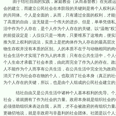
由于结社自由的实践，家庭教会（从而基督教）在宪政
会的建立，而建立公民社会在本阶段的关键则是将个人权利从
的共同体。个人是全面的，从而，只有通过全面的权利，才能
了高度的自由，这无疑是一个伟大的进步。但是，单单凭借私
活中作为个人存在，是个人作为个人存在的关键。以“温饱”
的前提设定是：人仅仅只是一堆肉，只要维系了这堆肉，便实
推为至上权利的说法，实质上是把肉体作为人存在的最高层次
物生存权并没有本质的区别。人的本质不在于与动物相同的肉
社会生活中才实现了作为人的本质；只有在公共生活中，个人
个人生命才承载了社会本质，由此而完全了作为人的存在。政
人不能作为个人而享有公共生活，在公共生活中完全沦为政府
消灭了作为社会存在物的个人，也取消了社会本身（真正的社
为个人存在的关键，所以，也是由个人组成的公民社会建立的
结社自由又是公共生活中诸种个人基本权利的先导。个
社会，谁就拥有了作为社会的力量。政府本身就是组织社会的
必须借助组织来表达自我，从而，才不会被政府的有组织力量
更确切地说，就是非政府与非盈利的社会团体。社团是以个人