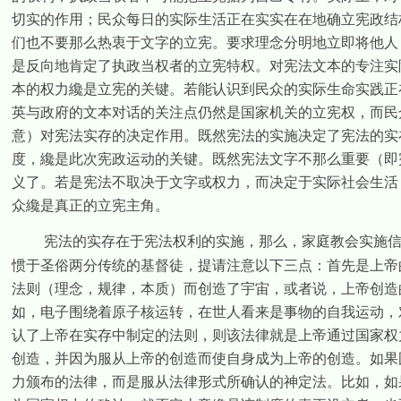
切实的作用；民众每日的实际生活正在实实在在地确立宪政结
们也不要那么热衷于文字的立宪。要求理念分明地立即将他人
是反向地肯定了执政当权者的立宪特权。对宪法文本的专注实
本的权力纔是立宪的关键。若能认识到民众的实际生命实践正
英与政府的文本对话的关注点仍然是国家机关的立宪权，而民
意）对宪法实存的决定作用。既然宪法的实施决定了宪法的实
度，纔是此次宪政运动的关键。既然宪法文字不那么重要（即
义了。若是宪法不取决于文字或权力，而决定于实际社会生活
众纔是真正的立宪主角。
宪法的实存在于宪法权利的实施，那么，家庭教会实施
惯于圣俗两分传统的基督徒，提请注意以下三点：首先是上帝
法则（理念，规律，本质）而创造了宇宙，或者说，上帝创造
如，电子围绕着原子核运转，在世人看来是事物的自我运动，
认了上帝在实存中制定的法则，则该法律就是上帝通过国家权
创造，并因为服从上帝的创造而使自身成为上帝的创造。如果
力颁布的法律，而是服从法律形式所确认的神定法。比如，如