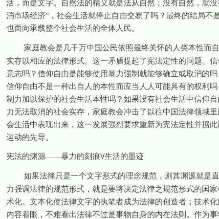
活，而是文字。自然法的精义就是法从自然；没有自然，就没
消市场经济”，社会生活就停止自由交易了吗？最终的结局不
也面向承载整个社会生活的全体人民。
家庭教会是几千万中国公民依照最终关怀的人类本性而
实存以相应的法律形式。这一矛盾提起了宪法定性的问题。信
意志吗？信仰自由是能够使用暴力强制就能够确立或取消的吗
信仰自由不是一种出自人的本性而应当人人可能具有的权利吗
制力加以保护的社会生活本性吗？如果没有社会生活中信仰自
力无法取消的社会实存，家庭教会冲击了以往中国法律领域里
会生活中表现出来，这一发展强烈要求重新为宪法定性并据此
运动的先导。
宪法的渊源——暴力的刻痕
生活的墨迹
V
如果法律只是一个文字形式的理念规范，则其渊源就是
力强调法律的规范形式，就是要将决定法律之规范形式的国家
术化。文本化使法律文字的执笔者成为法律的创造者；技术化
内容着眼，不难看出法律不过是事物自身的内在法则。作为事