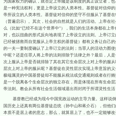
为国家权力的确认，就否定上帝纔是该制度的真正设立者，也
是一种宪法权利，更是上帝设立的人类本性。基督徒对信仰的
帝所设立的人类本性。基督徒对信仰的坚守不但服从了基督在
（普遍启示）。其次，社会的自然就是人们的活动。上帝在社
么（比如“已经不在这个世界中”），我们的生活本身都在上
对，也以扭曲的形式反向地表现了上帝设立的法则。上帝订立
已经被拯救而自觉服从上帝主权的基督徒）都有义务让自己的
的一夫一妻制度确认了上帝订立的法则；当罪人的活动力图使
中呢？还是任罪人将上帝的法则排除于法律之外？最后，人是
次上服从上帝是否就排除了其在其它生命层次上对上帝的服从
层次上对上帝的服从呢？基督徒在灵性层次实现上帝意旨的义
极端属灵的中国基督徒却不能服从税法或交通规则或者在行贿
是一个脱离各个生命层次的独立存在，而是体现在所有生命层
帝法则。教会从所有社会生活领域退出而封闭于所谓灵性生活
基督教已经成为现今中国宪政运动的主导力量。这样说
国历史上还真有两位基督徒总统（孙中山和蒋介石），但他们
本质不是居上者的意志，那么，就算居上了，也不一定能够改