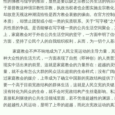
性的佛教与儒学的推崇，显然是要以缺乏宗教公共生活的弱宗
于基督教这种强宗教性宗教，执政当权者也企图实施去宗教化
却故意无视这种潮流恰恰是西方教会衰败的缘由。在官方控制
本质），却禁止团契或小组一类的实质联系。关于“写字楼”
共性质的争战。是否能够在写字楼一类的公共生活空间聚会，
上，家庭教会对于外在公共生活空间的坚守，一方面申明了信
方面，坚持了公民个人的自我组织权利，从而，为一切个人基
家庭教会不声不响地成为了人民立宪运动的主导力量，
种大众性的生活方式，一方面表现了自然（即神创）的人类普
现实中活出来的前景。这就是家庭教会的力量所在：超越的灵
量，就不会有怎么大群的民众活出超前的生命样式；没有广阔
过家庭教会的媒介，上帝成为了确立中国新的宪政结构提供了
要一个高于目前宪政结构的群体生活，这就是人民立宪的关键
没有转化为民众的生命，就不会对宪政结构产生丝毫影响。私
直接私利驱使的公共生活领域里面，若不凭借超越性的渊源，
的超越性人民运动，显明了上帝的超越，而此次宪政运动的真