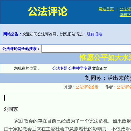
网站首页
|
公法评
资料下
网站公告：
欢迎访问公法评论网。浏览旧站请进：
经典旧站
公法评论网全站搜索：
惟愿公平如大水
您现在的位置 :
公法专题
公共神学专题
文章正文
刘同苏：活出来的
来源：
公法评论首发
作者：
公法评
刘同苏
家庭教会的存在目前已经成为了一个宪法危机。如果政
由于家庭教会近来在主流社会中急剧增长的影响力，不仅政府