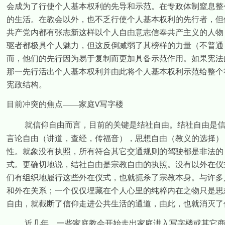
会成为了行使个人基本权利的先导和示范。在专政体制窒息整
的生活。在教会以外，也不乏行使个人基本权利的先行者，但
共产党内都有张志新这样以个人自由意志信奉共产主义的人物
驱者都极具个人魅力，但这反倒减弱了其榜样的力量（不普通
而，他们的先行因为易于复制而更加具备示范作用。如果宪法
那一先行活出个人基本权利并由此将个人基本权利示范给整个
宪政结构。
目前冲突的焦点——家庭
写字楼
V
就信仰自由而言，目前的关键是结社自由。结社自由是
言论自由（讲道，查经，传福音），思想自由（教义的选择）
性。就象没有执照，所有符合其它交通规则的驾驶都是非法的
式。更确切地说，结社自由是宗教自由的执照。没有以外在仪
们有组织地履行这些外在仪式，也就扼杀了宗教本身。与许多
和外在关系；一个仅仅埋藏在个人心里的纯粹内在之物只是思
自由，就截断了信仰走进公共生活的通道，由此，也就消灭了
近几年，一些家庭教会开始走出家庭进入写字楼或其它