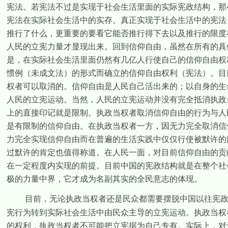
宪法。若宪法不过是实现于社会生活里面的实际宪政结构，那
宪法在实际社会生活中的实存。真正实现于社会生活中的宪法
推行了什么，更重要的要看它能否推行得下去以及推行的限度
人民的立宪力量才显现出来。回到信仰自由，虽然在所有的具
是，在实际社会生活里面仍然有几亿人行使自己的信仰自由权
惯例（未成文法）的形式而确立的信仰自由权利（宪法）。目
权者可以取消的。信仰自由是人民自己活出来的；以自身的生
人民的立宪运动。当然，人民的立宪运动并没有完全抵消执政
上的直接印记就是限制。执政当权者取消信仰自由的行为与人
是有限制的信仰自由。在执政当权者一方，因无力完全取消信
力完全实现信仰自由而在普遍的生活实践中仅仅行使被默许的
过默许的肯定也值得称道。在人民一面，对目前信仰自由的贡
在一定程度内实现的前提。目前中国的宪政结构就是在整个社
极的力量中界，它才成为名副其实的全民意志的体现。
目前，无论执政当权者还是民众都需要摆脱中国以往宪
宪行为转到实际社会生活中由民众主导的立宪运动。执政当权
的权利，执政当权者不可能把立宪据为自己专有。实际上，对