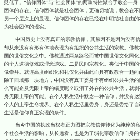
贬低了。“信仰团体”与“社会团体”的两重特性聚合于教会一
团体的存在。信仰团体就是社会团体，更确切地说，教会在不
另一个层次上的显现。信仰团体的存在已经在申明结社自由的权
为社会团体的现实。
中国历史上没有真正的宗教信仰，其原因不是因为没有
却从来没有有形有体地表现为有组织的公共生活的宗教。佛教
国的世俗文化之中。佛教通过两条路径而被中国世俗文化同化
的个人道德修炼或理念游戏。二是民间宗教化。类似于中国的
像崇拜。就连高度组织化和礼仪化并由此而具有政教合一趋向
除了西域那一块地方，中国没有真正委身于有组织公共生活的
么可能企及无限上帝的幅度呢？取消了外在的公共生活，就剥
身无限上帝的可能。在个人私生活中默念一种信仰，并没有达
个人的上帝生命境界。在个人私生活里委身，身还是委给了自
生活是信仰真正实现的条件。
当今中国的执政当权者正力图把宗教信仰转化为纯粹的
个社会生活的影响，从长远看，也是为了弱化宗教信仰自身的