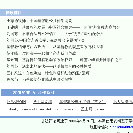
阅读排行
·
王志勇牧师：中国基督教公共神学纲要
·
于建嵘：基督教的发展与中国社会稳定——与两位“基督教家庭教会
·
刘同苏：不准合法与不准信主——关于“万邦”事件的分析
·
刘同苏:中国官方首次举办家庭教会专题研讨会
·
基督教信仰与西方政治——从基督教的观点看政府和法律
·
范亚峰：过红海——耶和华必为我们争战
·
陈永苗：基督徒如何看教会的政治权威——评范亚峰被开除事件之三
·
刘同苏：活出来的宪法——论基督信仰的公共性质
·
三种殉道：白色殉道、绿色殉道和红色殉道/ 冠辉
·
陈永苗：为基督徒范亚峰从事政治辩护
友情链接 & 合作伙伴
公法评论网
圣山网论坛
基督教经典图书馆（英文）
北大法律信
Liberty Library of Constitutional Classics
圣山网（.com）
公法评论网建于2000年5月26日。本网使用资料基
范亚峰信箱：
holymounta
© 2000