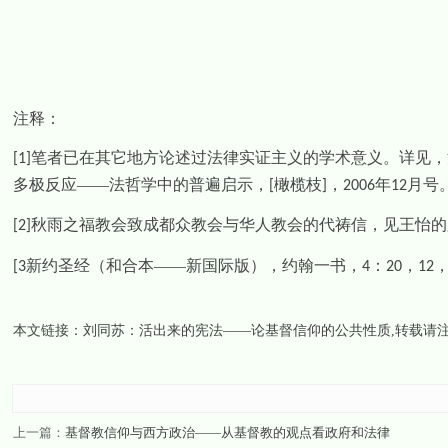
注释：
笔者已在其它地方论述过法律实证主义的学术意义。详见，
[1]
多极反应——法哲学中的普遍启示，
橄榄枝
，
年
月号
[
]
2006
12
秋雨之福教会致成都众教会与华人教会的代祷信，见王怡的
[2]
新约圣经（和合本——新国际版），约翰一书，
：
，
[3
4
20
12
本文链接：
刘同苏：活出来的宪法——论基督信仰的公共性质
,转载请
上一篇：
基督教信仰与西方政治——从基督教的观点看政府和法律