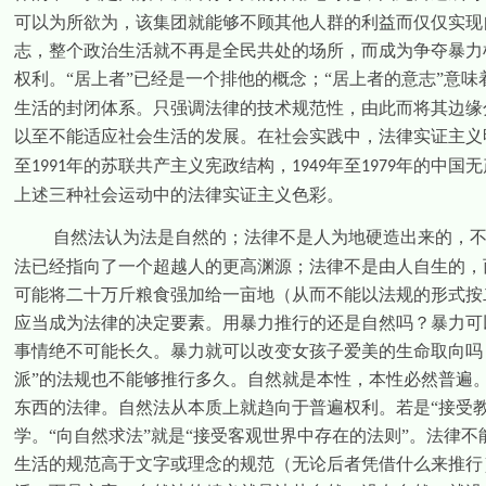
可以为所欲为，该集团就能够不顾其他人群的利益而仅仅实现
志，整个政治生活就不再是全民共处的场所，而成为争夺暴力
权利。“居上者”已经是一个排他的概念；“居上者的意志”意
生活的封闭体系。只强调法律的技术规范性，由此而将其边缘
以至不能适应社会生活的发展。在社会实践中，法律实证主义
至
年的苏联共产主义宪政结构，
年至
年的中国无
1991
1949
1979
上述三种社会运动中的法律实证主义色彩。
自然法认为法是自然的；法律不是人为地硬造出来的，
法已经指向了一个超越人的更高渊源；法律不是由人自生的，
可能将二十万斤粮食强加给一亩地（从而不能以法规的形式按
应当成为法律的决定要素。用暴力推行的还是自然吗？暴力可
事情绝不可能长久。暴力就可以改变女孩子爱美的生命取向吗？
派”的法规也不能够推行多久。自然就是本性，本性必然普遍
东西的法律。自然法从本质上就趋向于普遍权利。若是“接受教
学。“向自然求法”就是“接受客观世界中存在的法则”。法律
生活的规范高于文字或理念的规范（无论后者凭借什么来推行