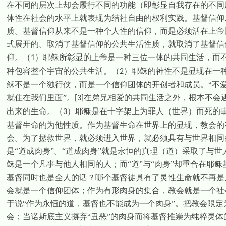
在不同的层次上却会履行不同的功能（即彰显自我存在的不同
体性在社会的水平上就表现为结社自由的权利实践。基督信仰
质。基督信仰从来不是一种个人性的信仰，而是必须活在上帝
式展开的。取消了基督信仰的公共生活性质，就取消了基督信
仰。（
）耶稣所彰显的上帝是一种三位一体的共同生活，而
1
种包容整个宇宙的公共生活。（
）耶稣的神性不是显现在一
2
稣不是一个独行侠，而是一个信仰团体的开创者和成员。“不爱
就住在我们里面”。
在弟兄相爱的共同生活之外，根本不会
[3]
出来的生命。（
）耶稣是在十字架上为罪人（世界）而死的
3
基督生命的为他性质。作为基督生命在世界上的显现，教会的
会。为了拯救世界，就必须进入世界，就必须具有与世界相同
是“道成肉身”。“道成肉身”就是永恒的真理（道）采取了与世
稣是一个凡事与他人相同的人；而“道”与“肉身”却重合在耶
基督同时也是全人的话？哪个基督徒具有了灵性生命就不再是
会就是一个信仰团体；作为有形肉身的集合，教会就是一个社
于说“作为永恒的道，基督也不能成为一个肉身”。把教会限
会；当诺斯底主义摒弃“丑恶”的肉身而将基督推崇为纯粹灵体