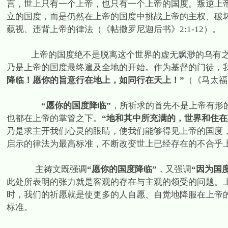
言，世上只有一个上帝，也只有一个上帝的国度。叛逆上
立的国度，而是仍然在上帝的国度中挑战上帝的主权、破
藐视、违背上帝的律法（《帖撒罗尼迦后书》
2:1-12
）。
上帝的国度绝不是脱离这个世界的虚无飘渺的乌有
乃是上帝的国度最终遍及全地的开始。作为基督的门徒，
降临！愿你的旨意行在地上，如同行在天上！”
（《马太福
“愿你的国度降临”
，所祈求的首先不是上帝有形
也都在上帝的掌管之下。
“地和其中所充满的，世界和住在
乃是求主开我们心灵的眼睛，使我们能够得见上帝的国度
启示的律法为最高标准，不断改变世上已经存在的不合乎
主祷文既强调
“愿你的国度降临”
，又强调
“因为国
此处所表明的张力就是客观的存在与主观的领受的问题。
时，我们的祈愿就是使更多的人自愿、自觉地降服在上帝
标准。