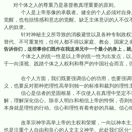
对个体之人的尊重乃是基督教真理重要的原则。
个人是上帝形像的承载者。健全的个人必须对自身
觉醒，也包括情感和意志的觉醒。缺乏主体意识的人不仅
人的奴隶。
针对神秘主义所导致的消极避世以及各种专制政权
替代、不可重复性，任何人都不得以家庭、教会、国家之
告诉你们，这些事你们既作在我这弟兄中一个最小的身上，就
个体之人的统一性是以上帝的统一性为出发点，以
于一向漠视、践踏个体之人权利和尊严的中国社会而言，
在个人方面，我们既要强调信心的功用，也要强调
义，也要反对那种把理性高举到独一的标准和裁判的理性
信心是信者的坚固根基，不仅使人在真理中坚定不
解，理解深化信心。除非人明白和相信上帝的怜悯，否则
本身就是理性的行动。信心和理性有着奇妙的共融。信心
改革宗神学高举上帝的主权和荣耀，一向以神本主
也是注重个人自由和良心的人文主义神学。此处我们区分“人