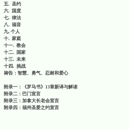
五
.
圣约
六
.
国度
七
.
律法
八
.
福音
九
.
个人
十
.
家庭
十一
.
教会
十二
.
国家
十三
.
未来
十四
.
挑战
祷告：智慧、勇气、忍耐和爱心
附录一：《罗马书》
13
章新译与解读
附录二：巴门宣言
附录三：加拿大长老会宣言
附录四：福州圣爱之约宣言