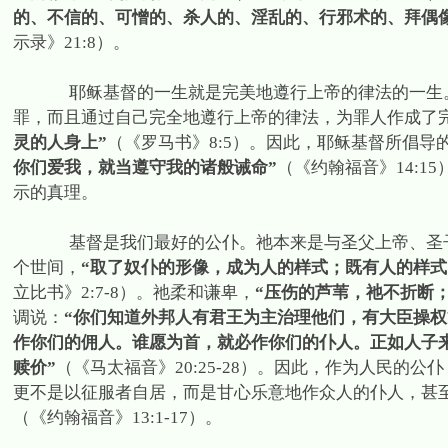
的、不信的、可憎的、杀人的、淫乱的、行邪术的、拜偶
示录》
21:8
）。
耶稣基督的一生就是完美地遵行上帝的律法的一生
罪，而且通过自己完全地遵行上帝的律法，为罪人作成了
灵的人身上”
（《罗马书》
8:5
）。因此，耶稣基督所倡导的
你们爱我，就当遵守我的诸般诫命”
（《约翰福音》
14:15
示的真理。
基督是我们最好的公仆。祂本来是与圣父上帝、圣
个世间，
“取了奴仆的形像，成为人的样式；既有人的样式
立比书》
2:7-8
）。祂柔和谦卑，
“压伤的芦苇，祂不折断
调说：
“你们知道外邦人有君王为主治理他们，有大臣操
作你们的佣人。谁愿为首，就必作你们的仆人。正如人子
赎价”
（《马太福音》
20:25-28
）。因此，作为人民的公仆
更不是以征服者自居，而是甘心乐意地作众人的仆人，甚
（《约翰福音》
13:1-17
）。