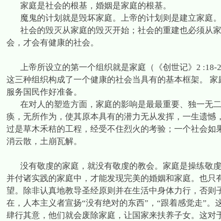
家庭是社会的根基，婚姻是家庭的根基。
魔鬼的计划就是毁坏家庭。上帝的计划则是建立家庭
社会的毁灭从家庭的毁灭开始；社会的重建也必须从
会，才会有健康的社会。
上帝所设立的第一个组织就是家庭（《创世记》
2 :18-
这三种组织构成了一个健康的社会当具有的基本框架。
家
服务国民作好准备。
在对人的塑造方面，家庭的影响是最最重要、独一无
痪，无所作为，使其原本具有的潜力无从发挥，一生遗憾
过是草木禾秸的工程，经受不住烈火的考验；一个社会如
消云散，土崩瓦解。
没有敬虔的家庭，就没有敬虔的教会。家庭是操练敬
并付诸实践的家庭中，才能发现完美的婚姻和家庭。也只
望。除非认真地教导圣经原则并在生活中身体力行，否则
在，人本主义者宣扬“没有绝对的东西”，“跟着感觉走”
肆行其意，他们就会废除家庭，让国家来扶养子女。这对