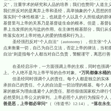
义”，注重学术的研究和人品的培养；我们也赞同“人道主
我们所反对的是离弃上帝和圣经，高举抽象的个人思想的世
落实到“个体性根基”上，也就是个人以及个人所组成的群
基督里与上帝的关系乃是基督徒生命的根本。但是，基督
界上当发挥的光与盐的作用。在主体性根基部分，我们从
终落实在对上帝对他人的爱的情感和行为上。
圣经强烈反对“个人自法”（
autonomy
），但主张“个人
点来衡量一切，自己为自己立法，否定上帝的律法，当初
自治”则是指每个人都当对自己负责，警醒谨守，离恶行善
在圣经启示中，一方面强调上帝的主权，同时也强调
上。个人绝不是与上帝平等的合作对象。
“万民都像水桶
但圣经同时强调个人的责任。每个人都是独立的实体
承担自己的责任。个人的自治是一切治理的根基。每个人
家的败坏为理由逃避个人的责任。那些假借国家权力肆行
必然受到上帝公义的审判。上帝必照个人的行为报应个人
善是恶，上帝都必审问”
（《传道书》
12:14
）。
“落在永