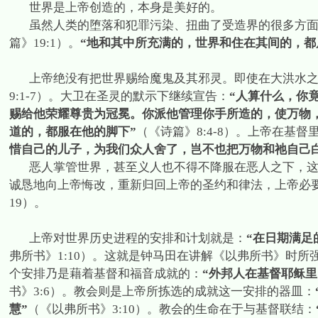
世界是上帝创造的，本身是美好的。
虽然人类的堕落和犯罪污染、扭曲了受造界的很多方
篇》
19:1
）。
“地和其中所充满的，世界和住在其间的，都
上帝绝没有把世界赐给魔鬼及其邪灵。即使在大洪水
9:1-7
）。大卫在圣灵的默示下继续宣告：
“人算什么，你
赐给他荣耀尊贵为冠冕。你派他管理你手所造的，使万物
道的，都服在他的脚下”
（《诗篇》
8:4-8
）。上帝在基督
惜自己的儿子，为我们众人舍了，岂不也把万物和祂自己
恶人掌管世界，甚至义人也不得不降服在恶人之下，
诚恳地向上帝悔改，重新归回上帝的圣约和律法，上帝必
19
）。
上帝对世界历史进程的安排和计划就是：
“在日期满足
弗所书》
1:10
）。这就是钟马田在讲解《以弗所书》时所强
个安排乃是藉着基督和福音成就的：
“外邦人在基督耶稣
书》
3:6
）。教会则是上帝所拣选的成就这一安排的器皿：
慧”
（《以弗所书》
3:10
）。教会的生命在于与基督联结：