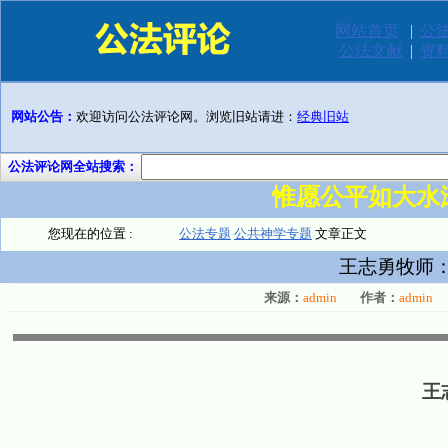
网站首页
|
公
公法文献
|
资
网站公告：
欢迎访问公法评论网。浏览旧站请进：
经典旧站
公法评论网全站搜索：
惟愿公平如大水
您现在的位置 :
公法专题
公共神学专题
文章正文
王志勇牧师
来源：
admin
作者：
admin
王