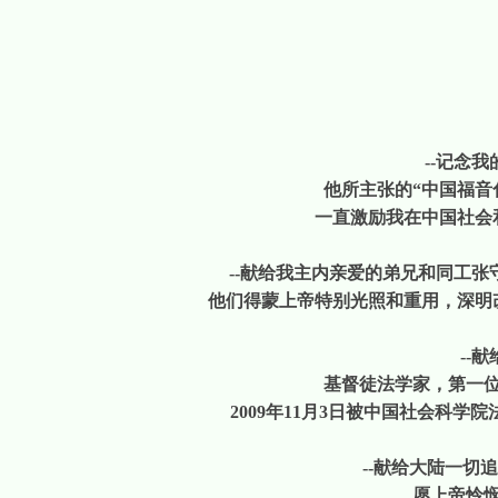
--
记念我
他所主张的“中国福音
一直激励我在中国社会
--
献给我主内亲爱的弟兄和同工张
他们得蒙上帝特别光照和重用，深明
--
献
基督徒法学家，第一
2009
年
11
月
3
日被中国社会科学院
--
献给
大陆一切追
愿上帝怜