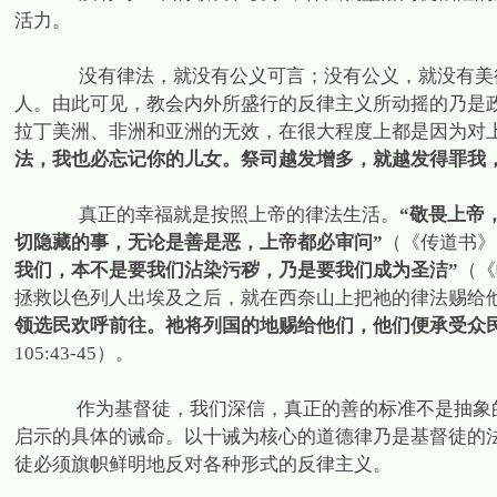
活力。
没有律法，就没有公义可言；没有公义，就没有美
人。由此可见，教会内外所盛行的反律主义所动摇的乃是
拉丁美洲、非洲和亚洲的无效，在很大程度上都是因为对
法，我也必忘记你的儿女。祭司越发增多，就越发得罪我
真正的幸福就是按照上帝的律法生活。
“敬畏上帝
切隐藏的事，无论是善是恶，上帝都必审问”
（《传道书》
我们，本不是要我们沾染污秽，乃是要我们成为圣洁”
（《
拯救以色列人出埃及之后，就在西奈山上把祂的律法赐给
领选民欢呼前往。祂将列国的地赐给他们，他们便承受众
105:43-45
）。
作为基督徒，我们深信，真正的善的标准不是抽象
启示的具体的诫命。以十诫为核心的道德律乃是基督徒的
徒必须旗帜鲜明地反对各种形式的反律主义。