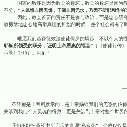
国家的败坏是因为教会的败坏，教会的败坏是因为
不分。
“
人饥饿
非因无饼，干渴非因无水，乃因不听耶和华的
因此，教会首要的责任不是参与政治，而是忠心研
够勇敢地忠心地高举真理的旌旗的时候，整个社会就有了
唯愿我们基督徒效法使徒保罗的脚踪，不以个人的
耶稣所领受的职分，证明上帝恩惠的福音”
（《使徒行传》
示录》
2:10
）。阿们！
圣经都是上帝所默示的，是上帝赐给我们的无谬的信
关涉到我们个人灵魂的得救，更是关涉到上帝对整个世界
我们不能把圣经中所启示的真理“私有化”，变成仅仅