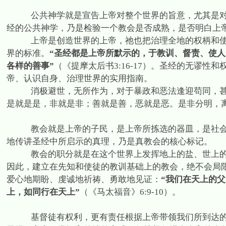
公共神学就是宣告上帝对整个世界的旨意，尤其是
经的公共神学，乃是检验一个教会是否成熟，是否明白上
上帝是创造世界的上帝，祂也把治理全地的权柄和
界的标准。
“圣经都是上帝所默示的，于教训、督责、使
各样的善事”
（《提摩太后书
3:16-17
）。圣经的无谬性和
帝、认识自身、治理世界的实用指南。
消极避世，无所作为，对于暴政和恶法逢迎苟同，
是就是是，非就是非；善就是善，恶就是恶。是非分明，
教会就是上帝的子民，是上帝所拣选的器皿，是社
地传讲圣经中所启示的真理，乃是真教会的核心标记。
教会的职分就是在这个世界上发挥地上的盐、世上
因此，建立在先知和使徒的教训基础上的教会，绝不会局限于
爱心地期盼、虔诚地祈祷、勇敢地见证：
“我们在天上的
上，如同行在天上”
（《马太福音》
6:9-10
）。
基督徒有权利，更有责任根据上帝带领我们所到达