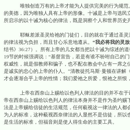
唯独创造万有的上帝才能为人提供完美的行为规范
的美德，因为唯独人具有上帝的形像。十诫是上帝与选民
所启示的以十诫为核心的律法，既是洞察个人和世界历史
耶稣差派圣灵给祂的门徒们，目的就在于通过圣灵
的律法视为负担，而且甘心乐意地遵从。
“我必将我的灵
结书》
36:27
）。所有上帝的儿女都当把以十诫为综述的道
19
节的时候强调说：“基督宣告，若是有谁不吩咐自己的
权威性，就是假教师和骗子，也不配在教会中占有一席之
是诚实的忠心的上帝的仆人。”清教徒托马斯·曼顿在讲解
才会逐渐合乎上帝的性情；我们爱祂之所爱，恨祂之所恨
上帝在西奈山上赐给以色列人律法的目的并不在于
帝在西奈山上赐给以色列人的律法本身并不是作为圣约赐
法是上帝赐给信徒的生活规范，任何藐视这一律法的人都
为人的标准，这种藐视西奈律法的人显然不是信徒，所以
是生活的标准，但福音则是使人得生命的主要工具。