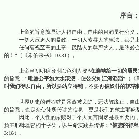
序言
上帝的旨意就是让人得自由，自由的目的是行公义
一切人压迫人的暴政，一切人凌辱人的律法，都是
任何藐视至高的上帝，践踏人的尊严的人，最终必
的！”
（《希伯来书》
10:31
）。
上帝当初明确吩咐以色列人要
“在遍地给一切的居民
的旨意：
“唯愿公平如大水滚滚，使公义如江河滔滔”
（《
叫我们得以自由，所以要站立得稳，不要再被奴仆的轭辖制
世界历史的进程就是暴政被废除，恶法被废止，自
的旨意，也是众使徒所传讲的信息，更是我们的救主耶稣
因此，个人性的救赎对于个人而言固然是最重要的
负主耶稣基督的十字架，以生命实践并传讲：
“被掳的得
3:18
）。