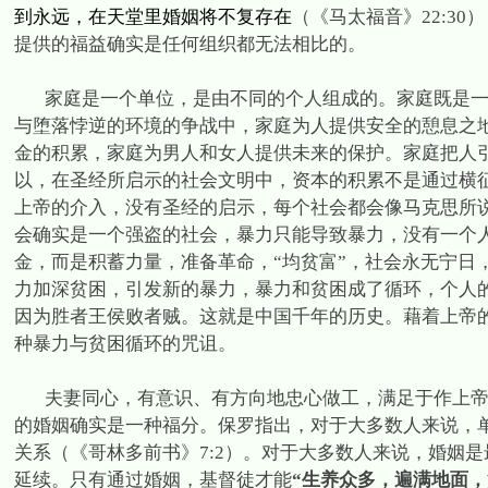
到永远，在天堂里婚姻将不复存在
（《马太福音》
22:30
）
提供的福益确实是任何组织都无法相比的。
家庭是一个单位，是由不同的个人组成的。家庭既是
与堕落悖逆的环境的争战中，家庭为人提供安全的憩息之
金的积累，家庭为男人和女人提供未来的保护。家庭把人
以，在圣经所启示的社会文明中，资本的积累不是通过横
上帝的介入，没有圣经的启示，每个社会都会像马克思所
会确实是一个强盗的社会，暴力只能导致暴力，没有一个
金，而是积蓄力量，准备革命，“均贫富”，社会永无宁日
力加深贫困，引发新的暴力，暴力和贫困成了循环，个人
因为胜者王侯败者贼。这就是中国千年的历史。藉着上帝
种暴力与贫困循环的咒诅。
夫妻同心，有意识、有方向地忠心做工，满足于作上
的婚姻确实是一种福分。保罗指出，对于大多数人来说，
关系（《哥林多前书》
7:2
）。对于大多数人来说，婚姻是
延续。只有通过婚姻，基督徒才能
“生养众多，遍满地面，