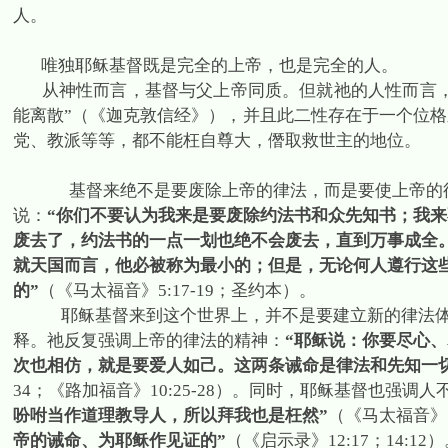
人。
唯独耶稣基督既是完全的上帝，也是完全的人。
从神性而言，基督与父上帝同质。但就祂的人性而言
能离散”（《迦克敦信经》），并且此二性存在于一个位
党、教派等等，都不能枉自尊大，僭取救世主的地位。
基督来绝不是要废除上帝的律法，而是要使上帝的
说：
“你们不要认为我来是要废除约法书和众先知书；我
废去了，约法书的一点一划也绝不会废去，直到万事成全
就天国而言，他必被称为最小的；但是，无论何人遵行这
的”
（《马太福音》
5:17-19
；圣约本）。
耶稣基督来到这个世界上，并不是要建立新的律法
释。祂反复强调上帝的律法的精神：
“耶稣说：你要尽心
次也相仿，就是要爱人如己。这两条诫命是律法和先知一切
34
；《路加福音》
10:25-28
）。同时，耶稣基督也强调人
吩咐当作道理教导人，所以拜我也是枉然”
（《马太福音》
帝的诫命、为耶稣作见证的”
（《启示录》
12:17
；
14:12
）