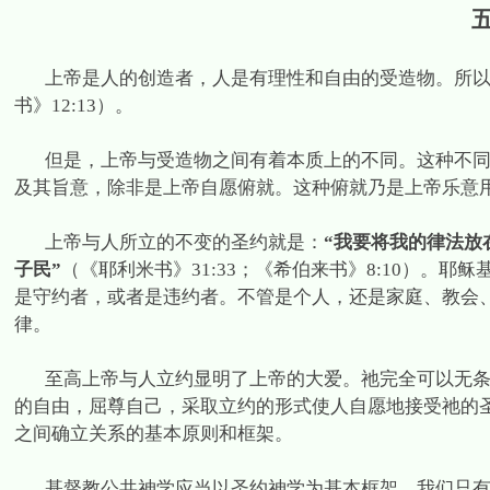
上帝是人的创造者，人是有理性和自由的受造物。所
书》
12:13
）。
但是，上帝与受造物之间有着本质上的不同。这种不
及其旨意，除非是上帝自愿俯就。这种俯就乃是上帝乐意
上帝与人所立的不变的圣约就是：
“我要将我的律法放
子民”
（《耶利米书》
31:33
；《希伯来书》
8:10
）。耶稣
是守约者，或者是违约者。不管是个人，还是家庭、教会
律。
至高上帝与人立约显明了上帝的大爱。祂完全可以无
的自由，屈尊自己，采取立约的形式使人自愿地接受祂的
之间确立关系的基本原则和框架。
基督教公共神学应当以圣约神学为基本框架。我们只