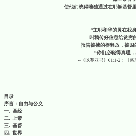
使他们晓得唯独通过在耶稣基督
“主耶和华的灵在我
叫我传好信息给贫穷
报告被掳的得释放，被囚
“你们必晓得真理，
--
《以赛亚书》
61:1-2
；《路
目录
序言：自由与公义
一
.
圣经
二
.
上帝
三
.
基督
四
.
世界