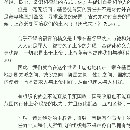
圣经、良心、常识和律法的方式，保护并促进自身和他人
但是，毫无疑问，基督徒首要的责任并不是对付外
是谦卑地回到圣经，寻求圣灵的光照，省察并对付自身的
候，上帝必要医治我们的土地（《历代志下》
7:14
）。
合乎圣经的福音的精义是上帝在基督里劝人与祂和
人人都是罪人，都亏欠了上帝的荣耀。基督徒称义
更优越。一切都是出于上帝，上帝藉着基督使我们与祂和
20
）。
因此，我们就当在这个世界上忠心地传讲上帝在基
地加剧党派之间、城乡之间、阶层之间、性别之间、国家
的使者，替基督求人与上帝和好，从而也使人与人和好。
有组织的教会不能直接干预国政，国民政府也不能
范围内行使上帝赐给的权力，并且彼此配合，互相监督，
唯独上帝是绝对的主权者，唯独上帝拥有至高无上
任何个人和个人所组成的组织都不得声称自己拥有