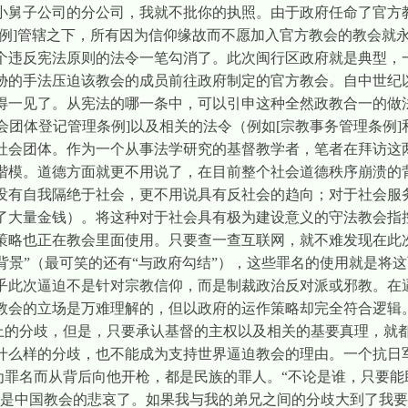
小舅子公司的分公司，我就不批你的执照。由于政府任命了官方
例
]
管辖之下，所有因为信仰缘故而不愿加入官方教会的教会就
个违反宪法原则的法令一笔勾消了。此次闽行区政府就是典型，
胁的手法压迫该教会的成员前往政府制定的官方教会。自中世纪
得一见了。从宪法的哪一条中，可以引申这种全然政教合一的做
会团体登记管理条例
]
以及相关的法令（例如
[
宗教事务管理条例
]
社会团体。作为一个从事法学研究的基督教学者，笔者在拜访这
楷模。道德方面就更不用说了，在目前整个社会道德秩序崩溃的
没有自我隔绝于社会，更不用说具有反社会的趋向；对于社会服
了大量金钱）。将这种对于社会具有极为建设意义的守法教会指控
策略也正在教会里面使用。只要查一查互联网，就不难发现在此
海外背景”（最可笑的还有“与政府勾结”），这些罪名的使用就是
乎此次逼迫不是针对宗教信仰，而是制裁政治反对派或邪教。在
教会的立场是万难理解的，但以政府的运作策略却完全符合逻辑
上的分歧，但是，只要承认基督的主权以及相关的基要真理，就
什么样的分歧，也不能成为支持世界逼迫教会的理由。一个抗日
”为罪名而从背后向他开枪，都是民族的罪人。“不论是谁，只要
真是中国教会的悲哀了。如果我与我的弟兄之间的分歧大到了我