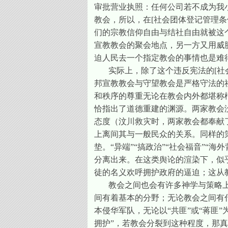
审批营业执照：任何公司若不成为我
教会，所以，在
[
社会团体登记管理条
们的宗教信仰自由与结社自由就被这
宣教教会的聚会地点，另一方又用威
迫人民去一个指定教会的事情也是难
实际上，除了这个违反宪法的
[
社
邦宣教教会与守望教会是严格守法的
和秩序的尊重无论在教会内外都堪称
恰指出了道德重建的渊源。两家教会
态度（汶川救灾时，两家教会都奉献
上离间其与一般民众的关系。同样的
垫。“异端”“搞政治”“社会福音”“
分离出来。在这类舆论的渲染下，似
徒的名义欢呼拥护政府的逼迫；这从
教会之间也会有许多神学与策略
间有着基本的分野；无论教会之间有
本侵华军队，无论以“共匪”或“蒋匪
拥护”，若教会分裂到这种程度，那