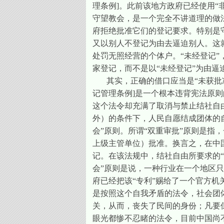
理条例
]
。此前该地方政府已经使用“
守望教会，是一个完全不讲道理的做
府拒绝批准它们的登记要求。特别是
又以别人不登记为由去逼迫别人。这
处罚无照经营的个体户。“未经登记
家登记，而不是以“未经登记”为由逼
其实，正确的借口应当是“未获批
记管理条例
]
是一个根本违背宪法原则
这个法令却充满了取消与禁止结社自
外）的条件下，人民自愿结成团体的
会”原则。所谓“双重审批”原则是
上级主管单位）批准。换言之，在中
记。在该法规中，结社自由所要求的“
会”原则是说，一种行业在一个地区
府已经把该“专利”赐给了一个官方
是按照这个自我矛盾的法令，社会团
关，从而，丧失了民间的身份；凡要
眼光都惨不忍睹的法令，目前中国尚