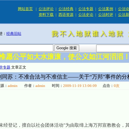
网站首页
|
公法评论
|
公法经典
|
公法专题
|
公法案例
|
公法
资料下载
|
西语资源
|
公法史论
|
公法时评
|
公法
进：
经典旧站
惟愿公平如大水滚滚，使公义如江河滔滔
学专题
文章正文
刘同苏：不准合法与不准信主——关于“万邦”事件的分
来源：
admin
作者：
admin
时间：
2009-11-19 13:06:09
点击：
0
次
未经登记，擅自以社会团体活动”为由取缔上海万邦宣教教会，