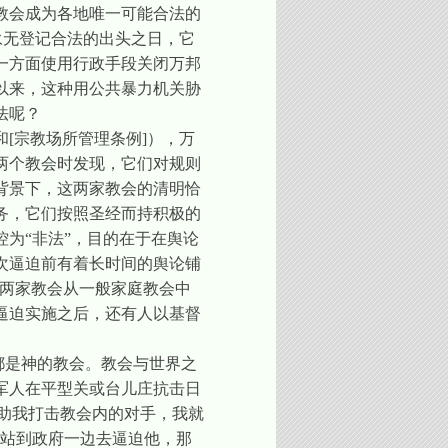
教会成为各地唯一可能合法的
永无登记合法的出头之日，它
一方面使用行政手段关闭万邦
以来，这种用公共暴力机关胁
法呢？
和
[
宗教场所管理条例
]
），万
两个教会时发现，它们对规则
背景下，这两家教会的清明恰
务，它们按照圣经而持积极的
为“非法”，目的在于在舆论
次逼迫前有着长时间的舆论铺
将这两家教会从一般家庭教会中
逼迫实施之后，还有人以基督
。
都是神的教会。教会与世界之
军人在平型关或台儿庄抗击日
能助我打击教会内的对手，我就
要站到政府一边去逼迫他，那