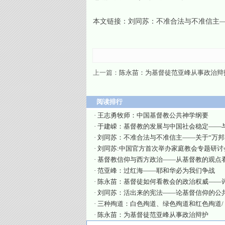
本文链接：
刘同苏：不准合法与不准信主—
上一篇：
陈永苗：为基督徒范亚峰从事政治辩
阅读排行
·
王志勇牧师：中国基督教公共神学纲要
·
于建嵘：基督教的发展与中国社会稳定——
·
刘同苏：不准合法与不准信主——关于“万邦
·
刘同苏:中国官方首次举办家庭教会专题研讨
·
基督教信仰与西方政治——从基督教的观点
·
范亚峰：过红海——耶和华必为我们争战
·
陈永苗：基督徒如何看教会的政治权威——
·
刘同苏：活出来的宪法——论基督信仰的公
·
三种殉道：白色殉道、绿色殉道和红色殉道/
·
陈永苗：为基督徒范亚峰从事政治辩护