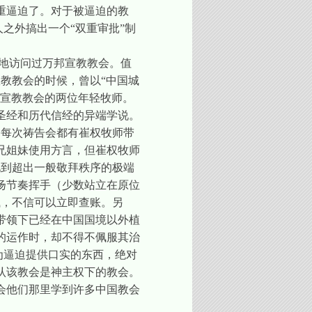
重逼迫了。对于被逼迫的教
之外搞出一个“双重审批”制
地访问过万邦宣教教会。值
教教会的时候，曾以“中国城
邦宣教教会的两位年轻牧师。
圣经和历代信经的异端学说。
，每次祷告会都有崔权牧师带
兄姐妹使用方言，但崔权牧师
见到超出一般敬拜秩序的极端
扬节奏挥手（少数站立在原位
钱，不信可以立即查账。另
带领下已经在中国国境以外植
的运作时，却不得不佩服其治
为逼迫提供口实的东西，绝对
认该教会是神主权下的教会。
会他们那里学到许多中国教会