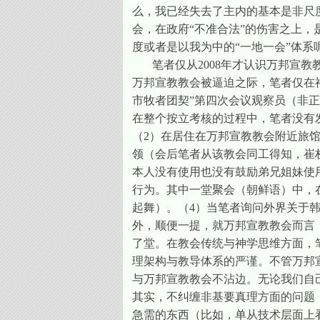
么，我已经失去了主内的基本是非尺
会，在政府“不准合法”的伤害之上，
度或者是以我为中的“一地一会”体系
笔者仅从
2008
年才认识万邦宣教
万邦宣教教会被逼迫之际，笔者仅在
市牧者团契”第四次会议观察员（非
在整个按立考核的过程中，笔者没有
（
2
）在居住在万邦宣教教会附近旅
领（会后笔者从该教会同工得知，崔
本人没有使用也没有鼓励弟兄姐妹使
行为。其中一堂聚会（朝鲜语）中，
起舞）。（
4
）当笔者询问外界关于
外，顺便一提，就万邦宣教教会而言
了堂。在教会传统与神学思维方面，
理架构与教导体系的严谨。不管万邦宣
与万邦宣教教会不沾边。无论我们自
其实，不纠缠非基要真理方面的问题
急需的东西（比如，单从技术层面上