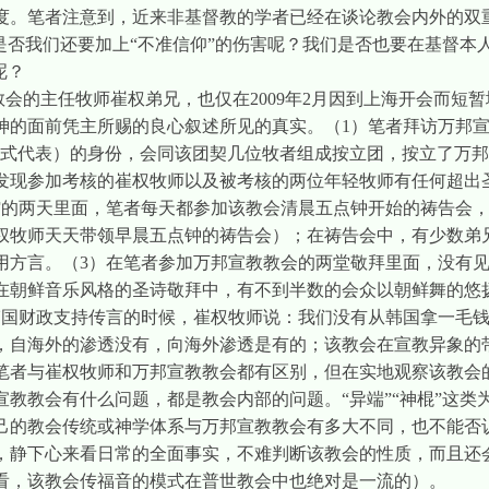
度。笔者注意到，近来非基督教的学者已经在谈论教会内外的双
是否我们还要加上“不准信仰”的伤害呢？我们是否也要在基督本人
呢？
教会的主任牧师崔权弟兄，也仅在
2009
年
2
月因到上海开会而短暂
神的面前凭主所赐的良心叙述所见的真实。（
1
）笔者拜访万邦宣
正式代表）的身份，会同该团契几位牧者组成按立团，按立了万
发现参加考核的崔权牧师以及被考核的两位年轻牧师有任何超出
馆的两天里面，笔者每天都参加该教会清晨五点钟开始的祷告会
权牧师天天带领早晨五点钟的祷告会）；在祷告会中，有少数弟
用方言。（
3
）在笔者参加万邦宣教教会的两堂敬拜里面，没有
在朝鲜音乐风格的圣诗敬拜中，有不到半数的会众以朝鲜舞的悠
韩国财政支持传言的时候，崔权牧师说：我们没有从韩国拿一毛
，自海外的渗透没有，向海外渗透是有的；该教会在宣教异象的
笔者与崔权牧师和万邦宣教教会都有区别，但在实地观察该教会
教教会有什么问题，都是教会内部的问题。“异端”“神棍”这类
己的教会传统或神学体系与万邦宣教教会有多大不同，也不能否
，静下心来看日常的全面事实，不难判断该教会的性质，而且还
看，该教会传福音的模式在普世教会中也绝对是一流的）。