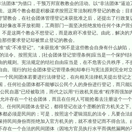
非法团体”为借口，干预万邦宣教教会的活动。以“非法团体”逼
法。这两个教会都是积极谋求按照正常法制程序登记的教会；目
守望教会，在社会团体管理登记未获批准之后，还提出了行政复
就好像改革开放初期，工商部门一面坚决拒绝发给任何个体户营
”，不是这两个教会不想登记，而是政府不准登记。由此，解决的
迫那些要求登记却被禁止登记的教会。
准”或“不准登记”。“未获批准”倒不是这些教会自身有什么缺陷
的法令。按照宪法，
[
社会团体登记管理条例
]
应当是一个保护结
由的规则。宪法规定的结社自由应当是，在不危害公共秩序，不
自由。现行的
[
社会团体登记管理条例
]
却奉行与宪法原则完全对立
指，一个民间团体若要进行法律登记，在向相关法律机关提出登记
国，任何社会团体都不能够以公民个人的身份进行登记，而只能
公民自愿”已经被取消，而代之以用“行政机关批准”程序而强加
只允许存在一个社会团体，而且在任何人可能抢着去注册这个一个
机关。任何民间团体去登记，都得登记在这个垄断的官方机关之下
体都必须是民间的；可是，按照这个逻辑混乱的法令，凡要合法
保持民间身份而拒绝加入官方机关的，就不准登记而不得合法。
不存在一个合法的民间团体（因地方官员执行水平而偶然漏网的