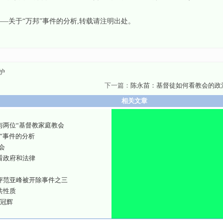
—关于“万邦”事件的分析
,转载请注明出处。
护
下一篇：
陈永苗：基督徒如何看教会的政
相关文章
与两位“基督教家庭教会
”事件的分析
会
看政府和法律
评范亚峰被开除事件之三
共性质
 冠辉