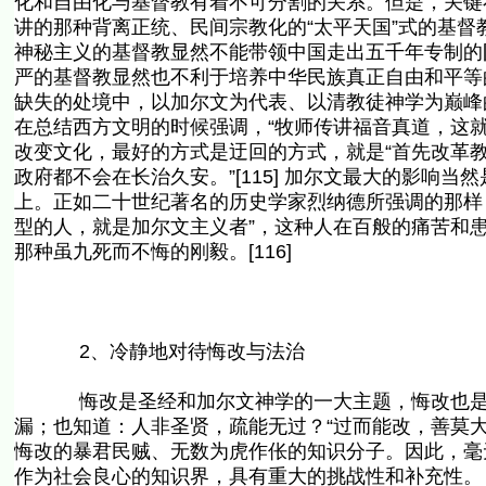
化和自由化与基督教有着不可分割的关系。但是，关键
讲的那种背离正统、民间宗教化的“太平天国”式的基
神秘主义的基督教显然不能带领中国走出五千年专制的
严的基督教显然也不利于培养中华民族真正自由和平等
缺失的处境中，以加尔文为代表、以清教徒神学为巅峰
在总结西方文明的时候强调，“牧师传讲福音真道，这就使
改变文化，最好的方式是迂回的方式，就是“首先改革教会
政府都不会在长治久安。”[115] 加尔文最大的影响
上。正如二十世纪著名的历史学家烈纳德所强调的那样
型的人，就是加尔文主义者”，这种人在百般的痛苦和
那种虽九死而不悔的刚毅。[116]
2、冷静地对待悔改与法治
悔改是圣经和加尔文神学的一大主题，悔改也是我
漏；也知道：人非圣贤，疏能无过？“过而能改，善莫大焉
悔改的暴君民贼、无数为虎作伥的知识分子。因此，毫
作为社会良心的知识界，具有重大的挑战性和补充性。