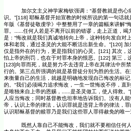
加尔文主义神学家梅钦强调：“基督教就是伤心痛悔的
识。”[118] 耶稣基督开始宣教的时候所说的第一句话就
年版《基督徒敬虔学》中整整用了一章的篇幅来讲解“悔
罪。......任何人若是不离开以前的错谬，走上正道，竭
是：“悔改就是我们真诚地转向上帝，这种转向发自对
体和老我，通过圣灵的大能不断活出新生命。”[120]
仅是指外在的行为，更是指我们的心灵。[121] 其
怕上帝的刑罚，也在于对罪本身的恨恶。[122] 第
[123]向罪而死，就是努力不去违背上帝在其律法中
行的。第三点所强调的就是基督徒分别为胜的生活。在
来衡量自己的生活，就越是明确地发现自己悔改的标记。”
的。“我们必须竭力追求悔改，一生一世悔改不停，直到我
是唯独来自上帝的恩赐，......是圣灵做工，使人得救。
人应当悔改；同时基督教也坦率地告诉我们。没有人能
帝，认识上帝的律法，认识罪就是违背上帝的律法，罪
认识耶稣基督的赎罪乃是我们这些罪人罪得赦免的唯一
既然人靠自己不能悔改，我们就不要相信任何人能