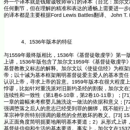
外一个译本就是钱耀诚牧师审订的译本（台北：加尔文出版
任何删节，但在理解的精准和表达的通畅上需要进一步
的译本都是主要根据Ford Lewis Battles翻译、 John 
4、1536年版本的特征
与1559年最终版相比，1536年《基督徒敬虔学》第
上讲，1536年版包含了加尔文1959年《基督徒敬
基督教教义标志的解释。加尔文以《使徒信经》为框架
帝；以十诫为基本框架阐明基督徒爱主爱人的基本责任
认识上帝，寻求上帝的旨意。1959年版本在很大程度上具
悖谬，比如针对重洗派对旧新约圣经的割裂，加尔文在
连续性和一致性（第1卷6-10章，第2卷10-11章）；
一章的篇幅来考察婴儿施洗这一做法的依据和意义；[7
强调堕落之后人的意志已经受到罪的捆绑，既不能行上
革宗神学所特别强调的最然的全然败坏的教义。[73] 
从正面角度简明扼要地阐明基本要道；2）从形式上讲，
基督徒信仰和生活的基本要道。事实上，加尔文在153