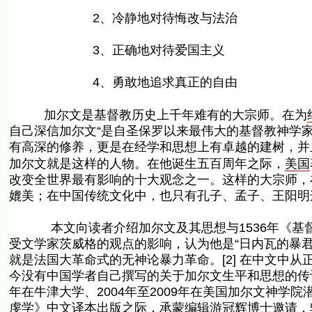
2、冷静地对待悔改与法治
3、正确地对待爱国主义
4、勇敢地追求真正的自由
加尔文是基督教历史上千年难有的大宗师。在为
自己深信加尔文“是自圣保罗以来最伟大的基督教神学家”
有高深的修养，更是在经学和思想上有卓越的建树，并
加尔文就是这样的人物。在他诞生五百周年之际，
美国
改变全世界最有影响的十大观念之一。这样的大宗师，
媲美；在中国传统文化中，也只有孔子、孟子、王阳
本文向读者介绍加尔文及其思想与1536年《基督
受文学家茨威格的观点的影响，认为他是“日内瓦的暴
就是法国大革命式的无神论暴力革命。[2] 在中文中从
今没有中国学者自己撰写的关于加尔文生平和思想的传记
年在牛津大学、2004年至2009年在美国加尔文神学
虔学》中文译本出版之际，承蒙编辑游冠辉博士邀请，