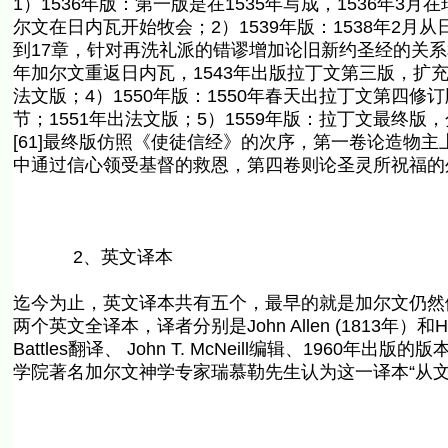
1）1536年版：第一版是在1535年写成，1536年
尔文在日内瓦开始牧会；2）1539年版：1538年2月
到17章，针对再洗礼派的错谬增加论旧新约圣经的关系和
年加尔文重返日内瓦，1543年出版拉丁文第三版，扩充
法文版；4）1550年版：1550年春天出拉丁文第四
节；1551年出法文版；5）1559年版：拉丁文最终版
[61]最终版仿照《使徒信经》的次序，第一卷论造物
中通过信心领受基督的救恩，第四卷则论圣灵所祝福的外
2、英文译本
迄今为止，英文译本共有五个，最早的就是加尔文仍然健在时由
两个英文全译本，译者分别是John Allen (1813年）和Hen
Battles翻译、 John T. McNeill编辑、19
学院著名加尔文神学专家瑞慕勒先生认为这一译本“从文本