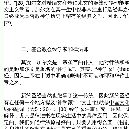
望。”[28] 加尔文对希腊文和希伯来文的娴熟使得
文主义学者，加尔文在其一生中也非常注重打造经典之
最终成为基督教神学历史上罕有的经典之作。因此，华腓德说加尔
[29]
二、基督教会经学家和律法师
其次，加尔文是上帝圣言的仆人，他对律法和福音
的是称加尔文是著名的“神学家”。其实。“神学家”（the
经。因为上帝在十诫中明确地吩咐“不可妄称耶和华你上
帝之名。
新约圣经当然也继承了这一传统，因此新约圣经中经常出现
有在任何一个地方提及“神学家”。“文士”也就是
中国文
纳的翻译（太5：20）。[30] 经学家注重研究、注
解释，尤其是律法书在现实生活中的具体应用，因此保
定的。我们知道律法原是好的，只要人用得合宜”（提前1