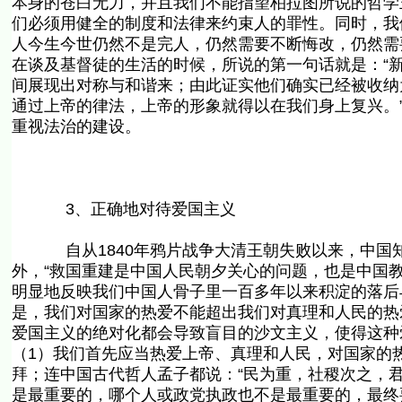
本身的苍白无力，并且我们不能指望柏拉图所说的哲学
们必须用健全的制度和法律来约束人的罪性。同时，我
人今生今世仍然不是完人，仍然需要不断悔改，仍然需
在谈及基督徒的生活的时候，所说的第一句话就是：“
间展现出对称与和谐来；由此证实他们确实已经被收纳
通过上帝的律法，上帝的形象就得以在我们身上复兴。”[
重视法治的建设。
3、正确地对待爱国主义
自从1840年鸦片战争大清王朝失败以来，中国知识
外，“救国重建是中国人民朝夕关心的问题，也是中国教会神
明显地反映我们中国人骨子里一百多年以来积淀的落后
是，我们对国家的热爱不能超出我们对真理和人民的热
爱国主义的绝对化都会导致盲目的沙文主义，使得这种爱缺
（1）我们首先应当热爱上帝、真理和人民，对国家的
拜；连中国古代哲人孟子都说：“民为重，社稷次之，君为
是最重要的，哪个人或政党执政也不是最重要的，最终