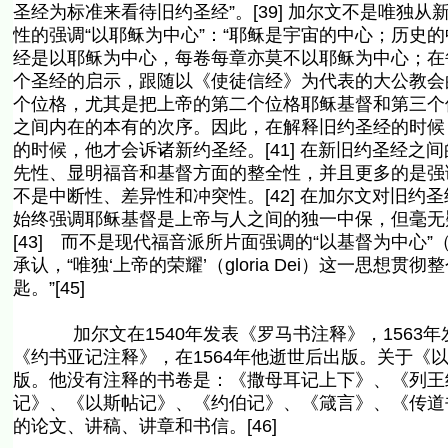
圣经为标准来看待旧约圣经”。[39] 加尔文不是唯
性的强调“以耶稣为中心”：“耶稣是宇宙的中心；历史
经是以耶稣为中心，每卷每章亦莫不以耶稣为中心；在每
个圣经的启示，跟随以《使徒信经》为代表的大公教会
个位格，尤其是把上帝的第二个位格耶稣基督和第三个
之间内在的本有的次序。因此，在解释旧约圣经的时候
的时候，他才会诉诸新约圣经。[41] 在新旧约圣经
先性、显明福音和基督方面的整全性，并且更多的是强
不是中断性、差异性和冲突性。[42] 在加尔文对旧
始终强调耶稣基督是上帝与人之间的独一中保，但毫无疑问加
[43] 而不是现代福音派所片面强调的“以基督为中心”（Chr
承认，“唯独‘上帝的荣耀’（gloria Dei）这一思
匙。”[45]
加尔文在1540年发表《罗马书注释》，1563年
《约书亚记注释》，在1564年他逝世后出版。关于《
版。他没有注释的书卷是：《撒母耳记上下》、《列王
记》、《以斯帖记》、《约伯记》、《箴言》、《传道
的论文、讲稿、讲章和书信。[46]