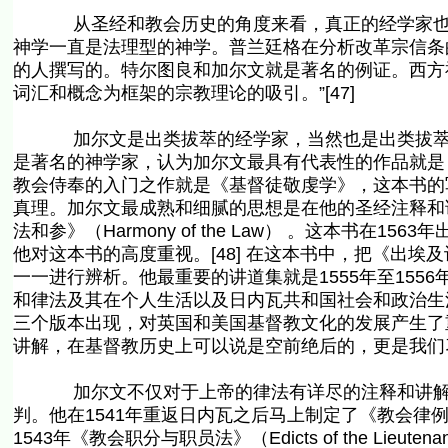
从圣经和教会历史的角度来看，真正的经学家也必
神学一直是法理型的神学。普兰廷格在分析改革宗信条
的人撰写的。特尔图良和加尔文就是著名的例证。西方
词汇和概念为框架的宗教理论的吸引。”[47]
加尔文是出类拔萃的经学家，当然也是出类拔萃的
是著名的神学家，认为加尔文最具有代表性的作品就是
教会侍奉的入门之作就是《基督徒敬虔学》，这本书的
真理。加尔文最成熟和细腻的思想是在他的圣经注释和
法和参》（Harmony of the Law） 。这本书在
他对这本书的高度重视。[48] 在这本书中，把《出
一一进行辨析。他最重要的讲道集就是1555年至15
和律法及其在个人生活以及日内瓦共和国社会和政治生活中
三个版本出现，对英国和美国基督教文化的发展产生了
讲解，在基督教历史上可以说是空前绝后的，更是我们
加尔文不仅对于上帝的律法有详尽的注释和讲解，
判。他在1541年重返日内瓦之后马上制定了《教会律例》、1542
1543年《教会职分与职员法》（Edicts of the Lieutenant 