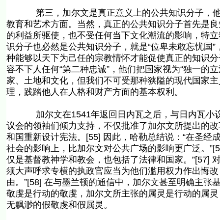
第三，加尔文是真正意义上的公共知识分子，他所
教育和艺术方面。当然，真正的公共知识分子首先是良
的利益所驱使，也不受任何当下文化潮流的影响，特立
识分子也必然是公共知识分子，就是“位卑未敢忘忧国
种能够以天下为己任的宗教情怀才能促使真正的知识分
容不下人任何“第二种忠诚”，他们把国家视为“独一的立
家、土地和文化，但我们不可受那种狭隘的现代国家主义的
理，践踏他人在人格和财产方面的基本权利。
加尔文在1541年返回日内瓦之后，与日内瓦小议
议会的领袖们倾力支持，不仅批准了加尔文所提出的改
和国重新设计宪法。[55] 因此，哈勒总结说：“在
社会的影响上，比加尔文对公共广场的影响更广泛。”[5
仅是基督教神学和教会，也包括了法律和国家。”[57]
须大声呼求专横的执政官应当为他们滥用权力作出悔改
由。”[58] 在与墨兰顿的通信中，加尔文甚至明确主张基
敬虔是行动的敬虔，加尔文所主张的属灵是行动的属灵
无飘渺的假敬虔和假属灵。