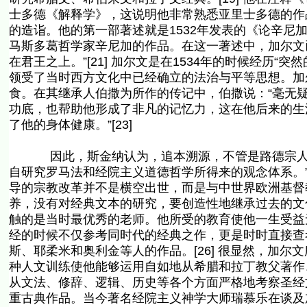
士多德《解释学》，这说明他非常熟悉亚里士多德的作品
的造诣。他的第一部著述就是1532年发表的《论辛尼
马斯多葛哲学家辛尼加的作品。在这一著述中，加尔文
在君王之上。”[21] 加尔文是在1534年的时候经历“
领受了当时西方文化中已经确立的法治与平等思想。加
食。在其继承人伯撒为所作的传记中，伯撒说：“毫无
功底，也帮助他形成了非凡的记忆力，这在他后来的生
了他的身体健康。”[23]
因此，斯金纳认为，追本溯源，不管是路德宗人士
自研究罗马法和经院主义道德哲学所得来的观念体系。”
导的宗教改革并不是横空出世，而是与中世界欧洲基督
养，没有对经典文本的研究，要创造性地继承过去的文
触的是当时最优秀的老师。他所受的教育使他一生受益无
经的时候不仅参考同时代的经典之作，更是时时直接查
斯、耶柔米和奥利金等人的作品。[26] 很显然，加
种人文训练使他能够运用自如地从希腊和拉丁教父著作、
从文法、修辞、逻辑、历史等各个方面严格地考察圣经文本。
重古典作品。当今著名经院主义神学大师瑞慕乐在谈及