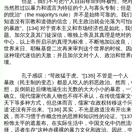
但是，我们不可把个人自由尊崇到终极性、绝对性的
当然胜过以暴力和谎言为特征的个人与寡头专制；但是
的统治”（the majority's rule）并不是始终可
知道没有宗教和道德的信念，民主政治就会沦落为可怕
的暴政”。[134] 对于资本主义和市场经济也是如此
题。加尔文及其门徒深信，唯独上帝及其真理是绝对的
中心，以上帝所启示的真理为标准，不断地加以改良，
世界末日、耶稣基督二次再来审判这个世界的时候。因
这种现代迷信的天敌；并且加尔文对个人、政治和世界
壤。
孔子感叹：“苛政猛于虎。”[135] 不管是一个
暴政（民主制的变态）都是人吃人的邪恶政治。然而，
想，反倒前赴后继地滋生出无数的大大小小的暴君，一
确立。现代儒家代表人物也不得不承认，在传统儒家文
天下等多种方式，但总体而言，儒家“在政权转移这个
道’还没有开出来。”[136] 其实，不光是政道没有
践，而不习惯于作概念性的思辨和知识性的论证。”[13
粉饰太平的遮羞布。在实际生活中，中国文化中仍然流行
择，适者生存”这种赤裸裸的暴力文化和政治。因此，