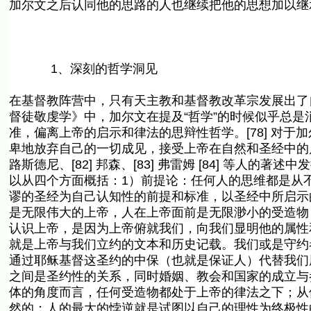
加尔文之后认同他的思路的人也继续把他的思想加以继承并
1、深刻的哲学洞见
在基督教阵营中，只有天主教和基督教改革宗发展出了
督徒敬虔学》中，加尔文在提及“哲学”的时候似乎总是消
准，偏离上帝的启示和律法的思辩性哲学。[78] 对于
卑地放弃自己的一切成见，接受上帝在自然和圣经中的启示。[
路斯德尼、[82] 邦森、[83] 弗雷姆 [84] 等
以从四个方面概括：1）前提论：任何人的思维都是从
谬的圣经为自己认知性的前提和标准，以圣经中所启示
是无限伟大的上帝，人在上帝面前是无限渺小的受造物
认识上帝，是因为上帝俯就我们，向我们显明他的属性
就是上帝与我们立约的文本和历史记载。我们或是守约
通过耶稣基督这圣约的中保（也就是保证人）代替我们
之间是圣约性的关系，同时婚姻、教会和国家的成立与
体的角度而言，任何受造物都处于上帝的律法之下；从
然的；人的最大的悖逆就是试图以自己的理性为终极性