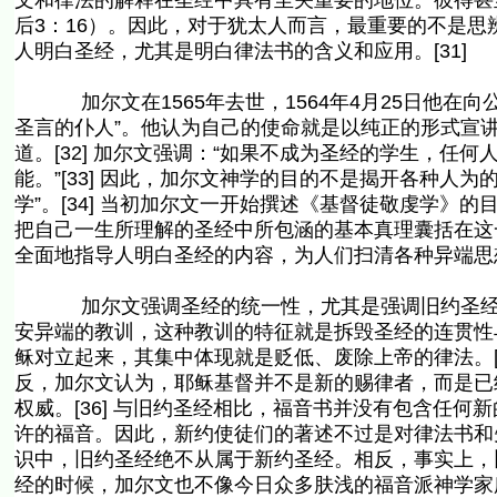
文和律法的解释在圣经中具有至关重要的地位。彼得甚至强
后3：16）。因此，对于犹太人而言，最重要的不是思
人明白圣经，尤其是明白律法书的含义和应用。[31]
加尔文在1565年去世，1564年4月25日他在向
圣言的仆人”。他认为自己的使命就是以纯正的形式宣
道。[32] 加尔文强调：“如果不成为圣经的学生，任
能。”[33] 因此，加尔文神学的目的不是揭开各种人
学”。[34] 当初加尔文一开始撰述《基督徒敬虔学
把自己一生所理解的圣经中所包涵的基本真理囊括在这
全面地指导人明白圣经的内容，为人们扫清各种异端思
加尔文强调圣经的统一性，尤其是强调旧约圣经的
安异端的教训，这种教训的特征就是拆毁圣经的连贯性
稣对立起来，其集中体现就是贬低、废除上帝的律法。[
反，加尔文认为，耶稣基督并不是新的赐律者，而是已
权威。[36] 与旧约圣经相比，福音书并没有包含任
许的福音。因此，新约使徒们的著述不过是对律法书和先
识中，旧约圣经绝不从属于新约圣经。相反，事实上，旧
经的时候，加尔文也不像今日众多肤浅的福音派神学家所