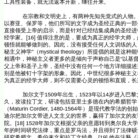
工具性装备，就无法返本开新，继往开来。
在宗教和文明史上，有两种先知先觉式的人物。一
以赛亚、保罗等，他们所写的文字成为圣经正典的一部
直接领受上帝的启示，而是针对已经结集成典的圣经进
经学家。[16] 值得注意的是，要成为真正的经学大
顿悟就能够做到的。因此，没有接受任何人文训练的人
秘主义神学”（mystical theology）所提倡的
相遇中，神秘主义者更多的是倾向于声称自己是“以基督为中心
父上帝和圣子上帝，圣经中没有任何一个地方详细描述
别是他被钉十字架的形象。因此，中世纪很多神秘主义者
为真正的经学大师，则不仅需要心灵的顿悟和直观，长
加尔文于1509年出生，1523年以14岁进入巴
久，攻读拉丁文，研读包括亚里士多德在内的希腊哲学
（Maturin Cordier, 1480-1564年）是
迪尔把加尔文带进人文主义的世界，赢得了加尔文的友谊
院。[18] 1528年加尔文根据父亲的意愿转到奥尔良大
年的时间研究法律，重点是罗马法，并且得到了法律硕士
研究希腊文、希伯来文和拉丁文经典。[19] 他在注释《