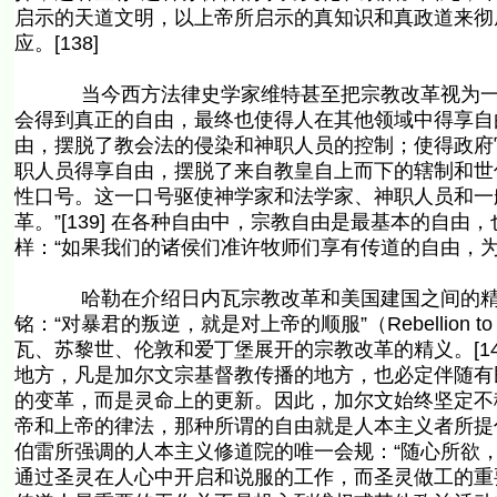
启示的天道文明，以上帝所启示的真知识和真政道来彻
应。[138]
当今西方法律史学家维特甚至把宗教改革视为一场
会得到真正的自由，最终也使得人在其他领域中得享自
由，摆脱了教会法的侵染和神职人员的控制；使得政府
职人员得享自由，摆脱了来自教皇自上而下的辖制和世
性口号。这一口号驱使神学家和法学家、神职人员和一
革。”[139] 在各种自由中，宗教自由是最基本的自
样：“如果我们的诸侯们准许牧师们享有传道的自由，为什
哈勒在介绍日内瓦宗教改革和美国建国之间的精神
铭：“对暴君的叛逆，就是对上帝的顺服”（Rebellion to ty
瓦、苏黎世、伦敦和爱丁堡展开的宗教改革的精义。[1
地方，凡是加尔文宗基督教传播的地方，也必定伴随有民
的变革，而是灵命上的更新。因此，加尔文始终坚定不移
帝和上帝的律法，那种所谓的自由就是人本主义者所提
伯雷所强调的人本主义修道院的唯一会规：“随心所欲，各
通过圣灵在人心中开启和说服的工作，而圣灵做工的重