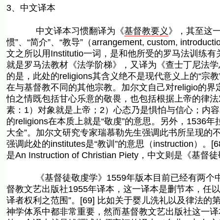
3、中文译本
中文译本习惯翻译为《
基督教要义
》，其至这一译
惯”、“简介”、“教导”（arrangement, custom, intro
文之所以用Institutio一词，是和他所受的罗马法
就是罗马法教材《法学阶梯》，又译为《查士丁尼法学总论》（Inst
的是，此处的religions其含义绝不是现代意义上的
在与基督教不同的其他宗教。加尔文自己对religio
怕之情既包括甘心乐意的敬畏，也包括根据上帝的律法对上
素：1）对象就是上帝；2）心态乃是惧怕与信心；内
的religions在本质上就是“敬虔”的意思。另外，1536年拉
大全”。加尔文研究专家瑞慕勒先生强调此书所呈现的不是
强调此处的institutes是“教训”的意思（instruct
是An Instruction of Christian Piety，中文则是《
《基督徒敬虔学》1559年版本目前已经有两个中
督教文艺出版社1955年译本，这一译本是删节本，任
译者权利之范围”。[69] 比如关于婴儿洗礼以及律
神学体系中都非常重要，然而基督教文艺出版社这一译