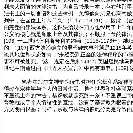
圣经以及受圣经所影响的文明都一致强调法治的重要性
利未人面前的这律法书，为自己抄录一本，存在他那里
法书上的一切言语和这些律例，免得他向弟兄心高气傲
列中，在国位上年常日久”（申17：18-20）。因此
的完整的律法体系。这种法治观在西方也经历了上千年
公义的核心就是顺服上帝及其律法；不顺服上帝的律法
[106] 十二世纪萨利斯普利的约翰（1115-1176
的。”[107] 西方法治确立的里程碑式事件就是121
论其地位和状态如何，“未经受到正当的法律程序的审理（du
更不可被处死。”这一规定在后来1641年美国殖民地
世纪中期通过的《世界人权宣言》中都有重申。[108] 这
笔者在加尔文神学院读书时担任院长和系统神学教
得改革宗神学与个人的日常生活、整个世界和社会联系在
不重视上帝的律法，基督教就是死路一条！不重视上帝
督教就成了个人情绪性的宣泄，没有了基督教为根基的
方文明的根基；同样，宗教与法律的彼此分离是导致西方