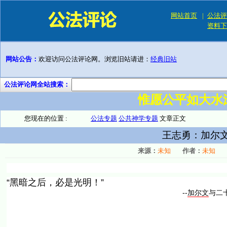
网站首页
|
公法评
资料下
网站公告：
欢迎访问公法评论网。浏览旧站请进：
经典旧站
公法评论网全站搜索：
惟愿公平如大水
您现在的位置 :
公法专题
公共神学专题
文章正文
王志勇：加尔
来源：
未知
作者：
未知
“黑暗之后，必是光明！”
--
加尔文
与二