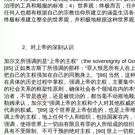
治理的工具和顺服的标准；4）世界观：终极而言，任
任何人也都有根据自己的宗教信仰所建立的涵盖生活各
终极标准建立整全的世界观，并积极地根据这种世界观
2、对上帝的深刻认识
加尔文所强调的是“上帝的主权”（the sovereignty
[85] 正如奥古斯丁所强调的那样：“罪人恨恶所有
把自己的主权强加在自己的同胞身上。”[86] 当然
在具体的历史过程中掌权。强调上帝的主权，主要集中
的社会关系的框架性原则，确保社会各个领域在内的本性。
治者，不管是
政府
，还是被统治的，都当毫不动摇地顺服
勒姆承认，加尔文“强调上帝的主权和个人对其他权威
代表的权威。”[89] 这个世界是上帝创造的，也是
调上帝的主权，地上任何个人和组织，包括国家在内，
强调，使得世界上一切由有限且有罪的人所组成的组织
具有不受限制、不可干预的绝对主权，[90] 世上一切权力都必