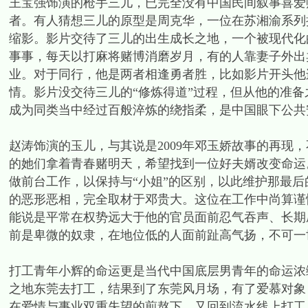
王宝强饰演的枪手三儿，已完全没有中国民间叙事喜爱
者。有人猜想三儿的原型是周克华，一位在苏湘渝系列
缩影。影片交待了三儿的出生成长之地，一个被现代化
事事，每天以打麻将赌博消磨岁月，有的人靠妻子外出
业。对于同行，他是两者相逢勇者胜，比如影片开头他
情。影片没交待三儿的“修炼得道”过程，但从他的准
成为同类当中经过百般淬炼的绕指柔，是中国眼下公共
赵涛饰演的玉儿，与其说是2009年邓玉娇故事的再现
的她们拿着青春赌明天，希望找到一位好夫婿改变命运
做前台工作，以保持与“小姐”的区别，以此维护那最
的恶形恶相，完全取材于邓贵大。这位在工作中尚算谨
能说是平常在权势远大于他的官员面前忍气吞声、长期
前是卑微的奴隶，在地位低的人面前趾高气扬，不可一
打工青年小辉的命运更是当代中国底层男青年的命运浓
之地东莞去打工，结果到了东莞风月场，有了爱慕对象
在爱情与事业双重失望的煎熬下，又回到流水线上打工