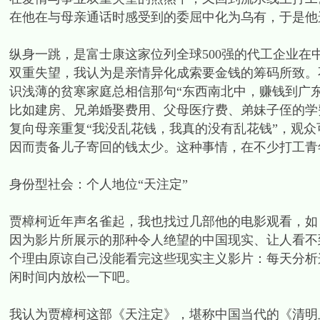
在他在与母亲通话时感受到的委屈中化为乌有，于是他
纵身一跳，是富士康这家位列全球500强的代工企业
双重失望，我认为是亲情异化成索要金钱的筹码所致。
识浅薄的贫寒家庭总相信那句“东西南北中，赚钱到广
比如建房、兄弟婚娶费用、父母医疗费、弟妹子侄的学
复向母亲重复“我没乱花钱，我真的没有乱花钱”，观
因而责备儿子寄回的钱太少。这种事情，在不少打工青
身份型社会：个人地位“天注定”
贾樟柯近年声名雀起，我也找过几部他的电影观看，如
因为影片所展示的那种令人绝望的中国现实、让人看不
个理由原谅自己没能看完这些现实主义影片：每天分析
闲时间内放松一下吧。
我认为贾樟柯这部《天注定》，堪称中国当代的《清明