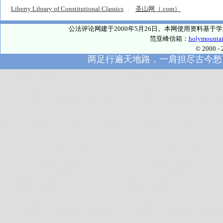
Liberty Library of Constitutional Classics
圣山网（.com）
公法评论网建于2000年5月26日。本网使用资料基
范亚峰信箱：
holymounta
© 2000
两足行遍天地路，一肩担尽古今愁