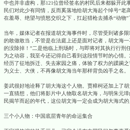
中也并非虚构，那121位曾经签名的村民后来都躲开
民们对此少有同情，反而奚落地给胡大海起个绰号“老
在羞辱、绝望与愤怒交织之下，扛起猎枪去捕杀“动物”
当年，媒体记者在报道胡文海事件时，尽管受到诸多限
的敢做敢当，不管是在法庭上还是面对记者，胡文海一
的没除掉！”二是他临上刑场时，与即将对其执行行刑
为之动容，我至今还记得自己看到这段情节时的心情。2
经历了征地拆迁、失去家园之痛，体验了权力的蹂躏之苦
为义士、大侠，不再像胡文海当年那样背负凶手之名。
姜武很好地诠释了胡大海这个人物。贾樟柯还加上了胡
一直猜想，他们将影片中人物取名胡大海，与明朱元璋
民揭竿而起的年代，这位胡文海一定会成为胡大海式的
三个小人物：中国底层青年的命运集合