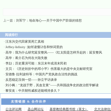
上一篇：
刘军宁：地命海心──关于中国中产阶级的猜想
阅读排行
·
汪东兴交代田家英死亡真相
·
Jeffrey-Infinity :如何读懂讣告和悼词里的
·
高华：我为什么研究延安整风——《红太阳是怎样升起的：延安整风
·
高华：蒋介石为何在大陆失败
·
李劼；历史重演可能：东汉末年或清末民初
·
文贝：《历史转折中的邓小平》伤害最大的是中央文献研究室
·
安德鲁·拉利波特等：中国共产党执政合法性的挑战
·
反思稳定压倒一切——孙立平访谈录
·
刘小枫：“龙战于野，其血玄黄”——共和国战争史的政治哲学解读
·
黎安友：中共韧性威权还能维持多久？
友情链接 & 合作伙伴
公法评论网
圣山网论坛
基督教经典图书馆（英文）
北大法律信