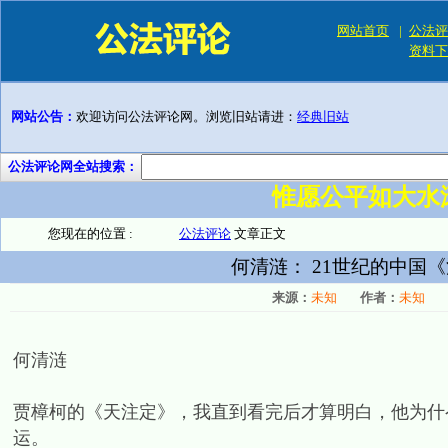
网站首页
|
公法评
资料下
网站公告：
欢迎访问公法评论网。浏览旧站请进：
经典旧站
公法评论网全站搜索：
惟愿公平如大水
您现在的位置 :
公法评论
文章正文
何清涟： 21世纪的中国
来源：
未知
作者：
未知
何清涟
贾樟柯的《天注定》，我直到看完后才算明白，他为什
运。