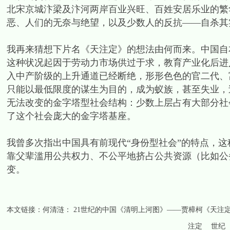
北宋京城汴梁及汴河两岸百业兴旺、百姓安居乐业的繁
恶、人们的无奈与绝望，以及少数人的反抗——自杀其
我再来猜想下片名《天注定》的想法由何而来。中国自
这种状况起因于劳动力市场供过于求，教育产业化后进
入中产阶级的上升通道已经断绝，形形色色的官二代、
只能以最低限度的谋生为目的，成为蚁族，甚至失业，
无法改变的金字塔型社会结构：少数上层占有大部分社
了这个社会庞大的金字塔基座。
我曾多次指出中国具有前现代“身份型社会”的特点，
靠父辈滥用公共权力、不公平地挤占公共资源（比如公
变。
本文链接：
何清涟： 21世纪的中国《清明上河图》——贾樟柯《天注
注定
世纪