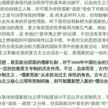
为儒家跻身现代政治所持守的基本政治操守。以自由主义
期的自由独立人格，亦可视为传统儒家“道统”使命下对政
史之道与治理传统的理解，虽 然未必环环入扣，但却能够
出走向未来的开放性理路。时下那些自我标榜为新儒家的人
制政治的诱惑，更少有前贤的世界格局与恢弘气象。例如，
切相关，还 有他们“新华夷之辨”的论调，不但没有变
夷之辨移植到中国特殊性以及中西、中美对立的思想语境中
然符合现实政治权力图谋的国际关系中的敌友政治论，助
家主义和极右派的复古主义合流在一起，新儒家的这一动向
想，甚至政治层面的儒家礼制，对于3000年中国社会的
了一定的抗衡君主专制的历史作用。不过，总体而言，古代
制主义，“儒家宪政”从未担当过主 体性的角色。古今
由主义核心义理和宪制经验，则可能重新堕入新的“儒法合
传统儒家政治义理与制度设计不足以开出宪制民主，
在“道统 —政统”之分殊，但实际政治中发生的“政统”对