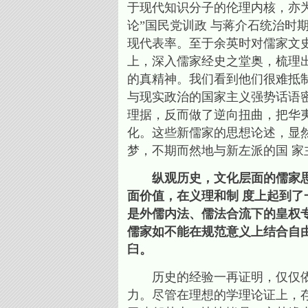
于现代知识分子的伦理内核，亦
论”国民党训政 与蒋介石统治时
现代表率。至于余英时对儒家文
上，深入儒家经史之堂奥，梳理
的真精神。我们看到他们很难抵
与现实政治的国家主义强势话语密
理据，反而做了逆向扭曲，把华
化。这些新儒家的思想论述，显
梦，不期而然地与新左派的国 
纵观历史，文化层面的儒家思
面价值，在义理和制 度上起到
是外儒内法、儒法合流下的皇权专
儒家如不能在规范意义上结合自
臼。
历史的经验一再证明，仅仅依靠
力。尽管在理想的学理论证上，存