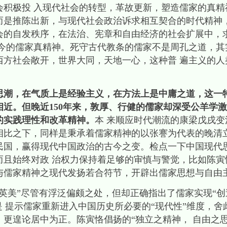
会积极投 入现代社会的转型，革故更新，塑造儒家的真精
而是推陈出新，与现代社会政治诉求相互契合的时代精神，
会的自发秩序，在法治、宪章和自由经济的社会扩展中，
古今的儒家真精神。死守古代教条的儒家不是周孔之道，其
西方社会敞开，世界大同，天地一心，这种普 遍主义的人
，在气质上是经验主义，在方法上是中庸之道，这一
近。但晚近150年来，敦厚、行健的儒家却深受公羊学
的实践理性和改革精神。
本 来顺应时代潮流的康梁戊戌
相比之下，同样是秉承着儒家精神的以张謇为代表的晚清立
民国，赢得现代中国政治的古今之变。检点一下中国现代
而且始终对政 治权力保持着足够的审慎与警觉，比如陈寅
与儒家精神之现代发扬若合符节，开辟出儒家思想与自由主
美”尽管有浮泛偏颇之处，但却正确指出了儒家实现“创
是 提示儒家重新进入中国历史所必要的“现代性”维度，
更遑论居中为正。陈寅恪倡扬的“独立之精神， 自由之