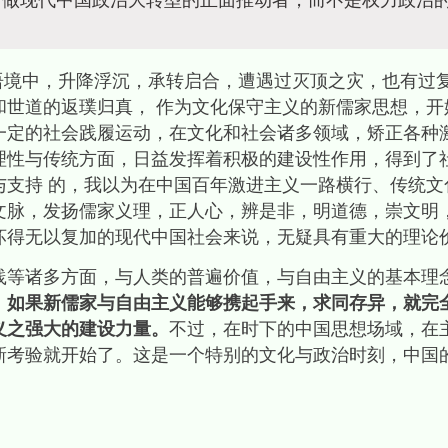
，做现代中国政治大转型的正面推动者，而不是权力政治
中，升降浮沉，承转启合，遭遇过灭顶之灾，也有过复
和世道的返璞归真， 作为文化保守主义的新儒家思想，开
一定的社会践履运动，在文化和社会诸多领域，矫正各种激
理性与传统方面，日益发挥着积极的建设性作用，得到了
与支持 的，我以为在中国百年激进主义一路横行、传统文
文脉，发扬儒家义理，正人心，辨是非，明道德，崇文明，
坏得无以复加的现代中国社会来说，无疑具有重大的理论
诸多方面，与人类的普遍价值，与自由主义的基本理
。
如果新儒家与自由主义能够携起手来，求同存异，就完
义之强大的建设力量。
不过，在时下的中国思想场域，在
新考验就开始了。这是一个特别的文化与政治时刻，中国