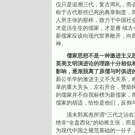
仅只是追溯三代，复古周礼，而
桓于古代那些已死的典章制度，
人所主张的那样，致力于中国社
才是活生生的儒家，才是赓 续
新儒家应该向现代世界敞开，向
神。
儒家思想不是一种激进主义思潮
英美文明演进论的理路十分相似相
影响，逐渐脱离了原儒与时俱进
新公羊学的激进主义不无关系，
革的重大关头，左右开合，赞助
的儒家并不自我标榜为新儒家，
儒家的胡适，恰恰是他们，反倒
清末郭嵩焘所谓“三代之治在英
绝非“全盘西化”的幼稚主张，而
为现代中国之规范基础的一分子，