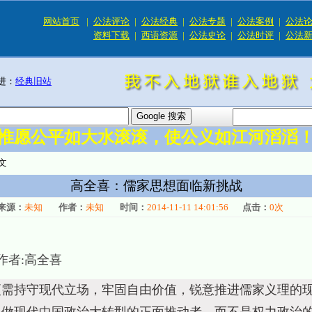
网站首页
|
公法评论
|
公法经典
|
公法专题
|
公法案例
|
公法
资料下载
|
西语资源
|
公法史论
|
公法时评
|
公法
进：
经典旧站
惟愿公平如大水滚滚，使公义如江河滔滔
文
高全喜：儒家思想面临新挑战
来源：
未知
作者：
未知
时间：
2014-11-11 14:01:56
点击：
0
次
作者:
高全喜
更需持守现代立场，牢固自由价值，锐意推进儒家义理的