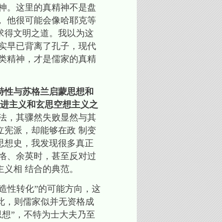
神。这里的真精神不是盘
 他很可能会像哈耶克等
求得文明之道。我以为这
实早已背离了孔子，现代
类精神，才是儒家的真精
特性与苏格兰启蒙思想和
激进主义和玄思空想主义之
变法，其骤然失败显然与其
宪派，却能够在政 制变
思想史，我发现很多真正
恪、余英时，甚至反对过
义相 结合的典范。
造性转化”的可能方向，这
舍此，则儒家似并无资格成
思想”，不特为士大夫乃至