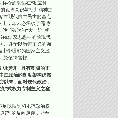
为标榜的胡适在“独立评
治的距离意识与批判精神之
站在现代自由民主的基点
士，却未必承续了儒 家
他们鼓吹的“大一统”就
革传统儒家思想中的前现代
， 并予以激进主义的强
推中华崛起的国家主义迷
无疑值得警惕。
文明演进，具有积极的正
中国政治的制度架构仍然
之变以来，面对现代政治，
流”式权力专制主义之窠
不足以限制和规范政治权
“道统”的反向逆袭，乃至