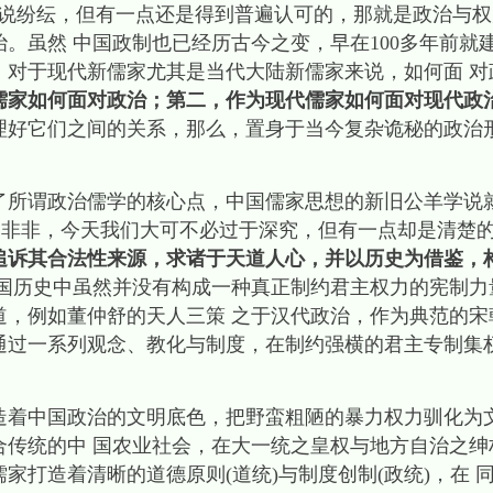
纷纭，但有一点还是得到普遍认可的，那就是政治与权
。虽然 中国政制也已经历古今之变，早在100多年前就
。对于现代新儒家尤其是当代大陆新儒家来说，如何面 对
儒家如何面对政治；第二，作为现代儒家如何面对现代政
理好它们之间的关系，那么，置身于当今复杂诡秘的政治
谓政治儒学的核心点，中国儒家思想的新旧公羊学说
是非非，今天我们大可不必过于深究，但有一点却是清楚
追诉其合法性来源，求诸于天道人心，并以历史为借鉴，
中国历史中虽然并没有构成一种真正制约君主权力的宪制力
道，例如董仲舒的天人三策 之于汉代政治，作为典范的宋
通过一系列观念、教化与制度，在制约强横的君主专制集权
中国政治的文明底色，把野蛮粗陋的暴力权力驯化为
合传统的中 国农业社会，在大一统之皇权与地方自治之绅
家打造着清晰的道德原则(道统)与制度创制(政统)，在 