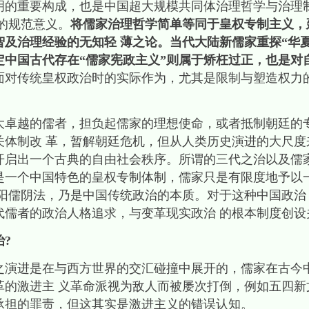
明的重要构成，也是中国超大规模共同体治理哲学与治理
的规范意义。
将儒家治理哲学简单等同于皇权专制主义，
及治理经验的无知轻 薄之论。当代大陆新儒家重探“华
中国古代存在“儒家宪政主义”则属于矫枉过正，也是对
面对传统皇权政治时的实际作为，尤其是限制与塑造权力
越的儒者，担负起儒家的理想使命，或者抵制朝廷的
关体制改 革，暂解朝廷危机，但从人类历史演进的大尺度
开启出一个古典的自由社会秩序。所谓的三代之治以及儒家
的是一个中国特色的皇权专制体制，儒家只是有限度地予以
或阳儒阴法，乃是中国传统政治的本质。对于这种中国政治
代儒者的政治人格追求，与变革现实政治 的根本制度创设
?
进是在与西方世界的交汇碰撞中展开的，儒家在古今
革的激进主 义革命派视为敌人而被屡次打倒，例如五四新
承担的罪责，但这其实是激进主义的错误认知。