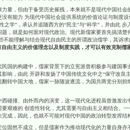
量，但由于备受历史摧残，本来就不是现代中国社会
更没有能力 为现代中国社会提供系统的价值论证与制度设
性之学”，承认并追随西方的“民主”与“科学”，并由此 
问题，就是如何面对现代政治。现代新儒家要首先搞清楚
那些不能理解与结合现代自由民主的所谓政治儒学，其诉求
有自由主义的价值理念以及制度实践，才可以有效克制儒
国的构建中，儒家背景下的立宪派曾积极参与建国事
影响，由此 开辟和发扬了中国传统文化中之“保守改良
流翻转中国大地，儒家一脉随波逐流，为国共两党分别担
碰撞、由外而内的演变，这一现代化进程虽曾激发出
需要艰难的 创造性转化，尤其需要与自由主义相结合。一
未完成，因此，也就不可能对现代中国的政治转型发挥结构
固然不成立，但是儒家作为推动现代化的力量自身亦