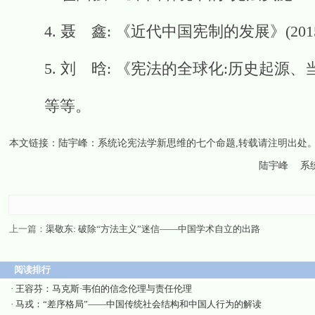
4. 聂 鑫: 《近代中国宪制的发展》(201
5. 刘 晗: 《宪法的全球化:历史起源、当代
等等。
本文链接：
陆宇峰：系统论宪法学新思维的七个命题
,转载请注明出处
陆宇峰
系
上一篇：
渠敬东: 破除“方法主义”迷信——中国学术自立的出路
阅读排行
·
王容芬：马克斯·韦伯的信念伦理与责任伦理
·
马戎：“差序格局”——中国传统社会结构和中国人行为的解读