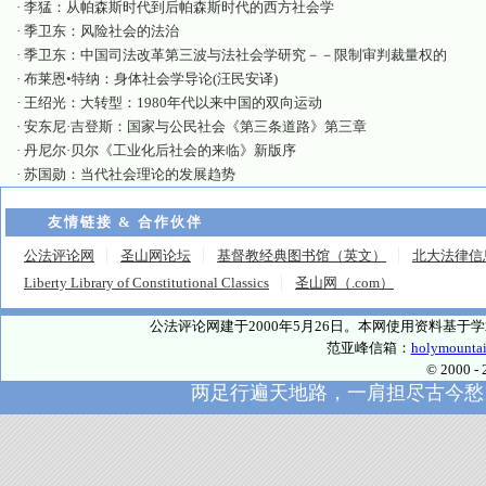
·
李猛：从帕森斯时代到后帕森斯时代的西方社会学
·
季卫东：风险社会的法治
·
季卫东：中国司法改革第三波与法社会学研究－－限制审判裁量权的
·
布莱恩•特纳：身体社会学导论(汪民安译)
·
王绍光：大转型：1980年代以来中国的双向运动
·
安东尼·吉登斯：国家与公民社会《第三条道路》第三章
·
丹尼尔·贝尔《工业化后社会的来临》新版序
·
苏国勋：当代社会理论的发展趋势
友情链接 & 合作伙伴
公法评论网
圣山网论坛
基督教经典图书馆（英文）
北大法律信
Liberty Library of Constitutional Classics
圣山网（.com）
公法评论网建于2000年5月26日。本网使用资料基
范亚峰信箱：
holymounta
© 2000
两足行遍天地路，一肩担尽古今愁