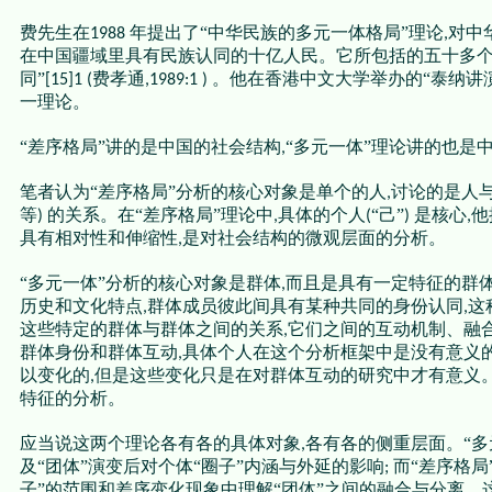
费先生在
年提出了“中华民族的多元一体格局”理论
对中
1988
,
在中国疆域里具有民族认同的十亿人民。它所包括的五十多
同”
费孝通
。他在香港中文大学举办的“泰纳讲
[15]1 (
,1989:1 )
一理论。
“差序格局”讲的是中国的社会结构
“多元一体”理论讲的也是
,
笔者认为“差序格局”分析的核心对象是单个的人
讨论的是人
,
等
的关系。在“差序格局”理论中
具体的个人
“己”
是核心
他
)
,
(
)
,
具有相对性和伸缩性
是对社会结构的微观层面的分析。
,
“多元一体”分析的核心对象是群体
而且是具有一定特征的群
,
历史和文化特点
群体成员彼此间具有某种共同的身份认同
这
,
,
这些特定的群体与群体之间的关系
它们之间的互动机制、融
,
群体身份和群体互动
具体个人在这个分析框架中是没有意义
,
以变化的
但是这些变化只是在对群体互动的研究中才有意义
,
特征的分析。
应当说这两个理论各有各的具体对象
各有各的侧重层面。“多
,
及“团体”演变后对个体“圈子”内涵与外延的影响
而“差序格局
;
子”的范围和差序变化现象中理解“团体”之间的融合与分离