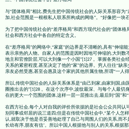
与“团体格局”相比
费先生把中国传统社会的人际关系形容为“
,
加
社会范围是一根根私人联系所构成的网络”。“好像把一块
,
为了把中国传统社会的“差序格局”和西方现代社会的“团体格
社会和西方社会中各自的特定含义。
在“差序格局”的网络中
“家庭”的边界是不清晰的
具有“伸缩能
,
,
表示亲热的人物。自家人的范围是因时因地可伸缩的
大到数
,
地主和官僚阶层
可以大到像一个小国”
。掌握各类社会
,
[1]27
关系的紧密程度
甚至决定了他的“家”的边界。穷人往往“缺亲
,
亲友必然受惠
甚至会惠及这个家的其他所属生物
所谓“一人
,
,
所以
传统中国社会的人际关系体系是“由己到家
由家到国
由
,
,
,
圈推出去的”
。在这个次序中
波纹最深、与每个人最切身
[1]28
,
在的更大一个范围的团体
这样一层一层推出去
最后到“国”和
,
,
在西方社会
每个人对自我的评价所依据的是社会公众共同认
,
别同事或邻居的说三道四
但是在传统中国社会中
“某个人怎
;
,
认
就取决于他是否妥善地处理了自己与周围人们的关系
而不
,
,
长幼有序
朋友有信’。所以中国人根据他与别人的关系
根据那
,
,