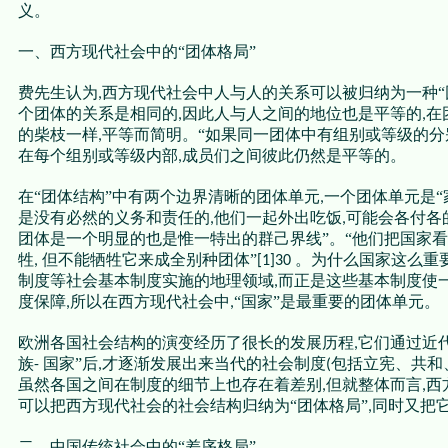
义。
一、西方现代社会中的“团体格局”
费先生认为
西方现代社会中人与人的关系可以被归纳为一种“
,
个团体的关系是相同的
因此人与人之间的地位也是平等的
在
,
,
的柴枝一样
平等而简明。“如果同一团体中有组别或等级的分
,
在每个组别或等级内部
成员们之间彼此仍然是平等的。
,
在“团体结构”中有两个边界清晰的团体单元
一个团体单元是“
,
是没有必然的义务和责任的
他们一起外出吃饭
可能会各付各
,
,
团体是一个明显的也是惟一特出的群己界线”。“他们把国家
牲
但不能牺牲它来成全别种团体”
。为什么国家这么重
,
[1]30
制度等社会基本制度实施的地理领域
而正是这些基本制度使
,
度保障
所以在西方现代社会中
“国家”是最重要的团体单元。
,
,
欧洲各国社会结构的演变经历了很长的发展历程
它们通过近
,
族
国家”后
才逐渐发展出来当代的社会制度
包括立宪、共和
-
,
(
虽然各国之间在制度的细节上也存在着差别
但就整体而言
西
,
,
可以把西方现代社会的社会结构归纳为“团体格局”
同时又把
,
二、中国传统社会中的“差序格局”