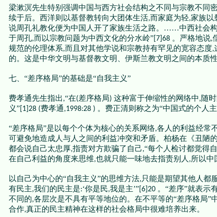
梁漱溟先生特别强调中国与西方社会结构之不同与宗教不同密
续于后。西洋则以基督教转向大团体生活
而家庭为轻
家族以
,
,
说周孔礼教化便为中国人开了家族生活之路。……中西社会
于周孔
而以宗教问题为中西文化的分水岭”
。严格地说
,
[7]68
,
规范的伦理体系
而且对其他学说和宗教持有罕见的宽容态度
,
,
的。这是中华文明与基督教文明、伊斯兰教文明之间的本质
七、“差序格局”的基础是“自我主义”
费孝通先生指出
“在
差序格局
这种富于伸缩性的网络中
随时
,
(
)
,
义”
费孝通
。费正清则称之为“中国式的个人主
[1]28 (
,1998:28 )
“差序格局”是以每个个体为核心的关系网络
各人的利益经常
,
可避免地造成人与人之间的利益冲突和矛盾。柏杨在《丑陋
都会说自己太忠厚
指责对方欺骗了自己
“每个人检讨都觉得
,
,
在自己利益的角度来思维
也就只能一味地去指责别人
所以中
,
,
以自己为中心的“自我主义”的思维方法
只能是期望其他人都
,
有民主
我们的民主是
‘你是民
我是主’”
。“差序”就表示
,
:
,
[6]20
不同的
各层次是不具有平等地位的。在不平等的“差序格局”
,
合作
真正的民主精神在这样的社会格局中很难培养出来。
,