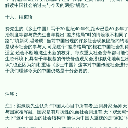
解读中国社会的过去与今天的两把“钥匙”。
十六、结束语
费先生的《乡土中国》写于
世纪
年代
距今已是
多年
20
40
,
60
治制度等都与费先生当年提出“差序格局”时的情境很不相同了
路”
“填新词
唱老调”
当前中国出现的许多社会现象隐隐约约
,
,
,
是现今社会的事与人
可见这个“差序格局”的根在中国社会扎
,
适宜
还会不断地滋生出新的枝芽。每次重大社会变革都可能
,
生态环境下
具有千年根基的传统价值观又会潜移默化地萌生
,
识”
也正因为如此
重读《乡土中国》这本对中国传统社会进
,
,
于我们理解今天的中国仍然是十分必要的。
注释：
注
：梁漱溟先生认为
“中国人心目中所有者
近则身家
远则天
1
:
,
,
与国家相浑融。国家是有对抗性的
而社会则没有
天下观念就
,
,
天下”这
个层面的社会结构中
他认为中国人重视的是“家庭”和
4
,