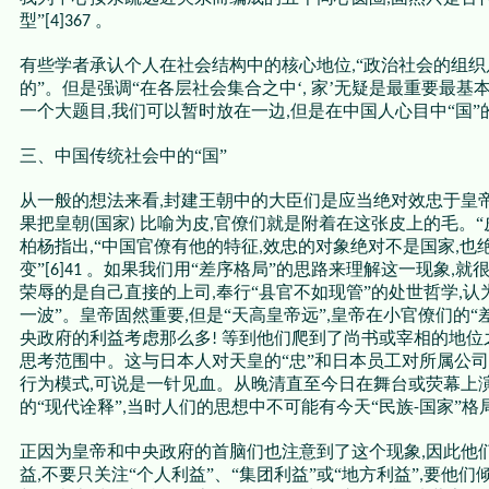
型”
。
[4]367
有些学者承认个人在社会结构中的核心地位
“政治社会的组
,
的”。但是强调“在各层社会集合之中‘
家’无疑是最重要最基本
,
一个大题目
我们可以暂时放在一边
但是在中国人心目中“国”
,
,
三、中国传统社会中的“国”
从一般的想法来看
封建王朝中的大臣们是应当绝对效忠于皇
,
果把皇朝
国家
比喻为皮
官僚们就是附着在这张皮上的毛。“
(
)
,
柏杨指出
“中国官僚有他的特征
效忠的对象绝对不是国家
也
,
,
,
变”
。如果我们用“差序格局”的思路来理解这一现象
就
[6]41
,
荣辱的是自己直接的上司
奉行“县官不如现管”的处世哲学
认
,
,
一波”。皇帝固然重要
但是“天高皇帝远”
皇帝在小官僚们的“
,
,
央政府的利益考虑那么多
等到他们爬到了尚书或宰相的地位
!
思考范围中。这与日本人对天皇的“忠”和日本员工对所属公司
行为模式
可说是一针见血。从晚清直至今日在舞台或荧幕上演
,
的“现代诠释”
当时人们的思想中不可能有今天“民族
国家”格
,
-
正因为皇帝和中央政府的首脑们也注意到了这个现象
因此他
,
益
不要只关注“个人利益”、“集团利益”或“地方利益”
要他们
,
,