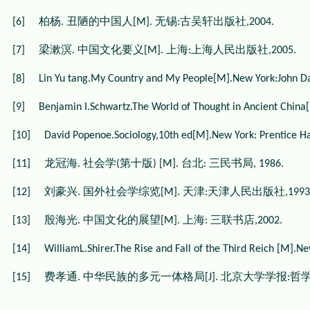
柏杨
丑陋的中国人
无锡
古吴轩出版社
[6]
.
[M].
:
,2004.
梁漱溟
中国文化要义
上海
上海人民出版社
[7]
.
[M].
:
,2005.
[8]
Lin Yu tang.My Country and My People[M].New York:John D
[9]
Benjamin I.Schwartz.The World of Thought in Ancient China
[10]
David Popenoe.Sociology,10th ed[M].New York: Prentice Hal
龙冠海
社会学
第十版
台北
三民书局
[11]
.
(
) [M].
:
, 1986.
刘豪兴
国外社会学综览
天津
天津人民出版社
[12]
.
[M].
:
,1993
殷海光
中国文化的展望
上海
三联书店
[13]
.
[M].
:
,2002.
[14]
WilliamL.Shirer.The Rise and Fall of the Third Reich [M].N
费孝通
中华民族的多元一体格局
北京大学学报
哲
[15]
.
[J].
: