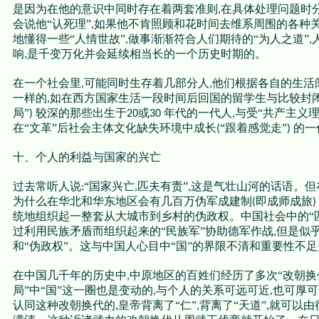
是因为在他的意识中同时存在着两套准则
在具体处理问题时
,
会说他“认死理”
如果他不肯照顾和花时间去维系周围的各种
,
地懂得一些“人情世故”
做事渐渐符合人们期待的“为人之道”
,
,
响
是千变万化并会延续相当长的一个历史时期的。
,
在一个社会里
可能同时生存着几部分人
他们根据各自的生活
,
,
一样的
如在西方国家生活一段时间后回国的留学生与比较封
,
局”
较深的那些出生于
或
年代的一代人
与受“共产主义
)
20
30
,
在“文革”后社会主体文化缺失环境中成长
“跟着感觉走”
的一
(
)
十、个人的利益与国家的兴亡
过去常听人说
“国家兴亡
匹夫有责”
这是气壮山河的话语。但
:
,
,
为什么在华北和华东地区会有几百万伪军成建制
即成师成旅
(
)
统地组织起一整套从大城市到乡村的伪政权。中国社会中的“
过利用民族矛盾而组织起来的“民族军”协助德军作战
但是似
,
和“伪政权”。这与中国人心目中“国”的界限不清和重要性不
在中国几千年的历史中
中原地区的百姓们经历了多次“改朝换
,
局”中“国”这一圈也是变动的
与个人的关系可远可近
也可厚可
,
,
认同这种改朝换代的
皇帝背离了“仁”
背离了“天道”
就可以由
,
,
,