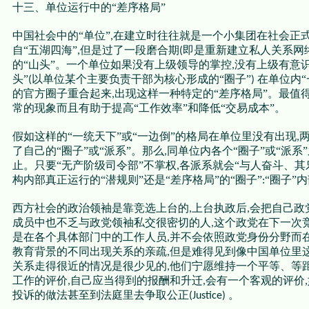
十三、单位运行中的“差序格局”
中国社会中的“单位”
在建立时往往就是一个小集团在社会正
,
自“五湖四海”
但是过了一段磨合期
即是重新建立私人关系网
,
(
的“山头”。一个单位如果没有上级领导的掌控
没有上级有意识
,
头”
以单位某个主要负责干部为核心形成的“圈子”
在单位内
(
)
的官方圈子重合起来
出现这样一种特定的“差序格局”。最值
,
常的现象而且有助于提高“工作效率”和降低“交易成本”。
假如这样的“一统天下”或“一边倒”的格局在单位里没有出现
,
了自己的“圈子”或“派系”。那么
同单位内各个“圈子”或“派系
,
止。只要“无产阶级司令部”不掌权
各派系就会“与人奋斗、其
,
构内部真正运行的“潜规则”还是“差序格局”的“圈子”
“圈子”
:
西方社会的政治领袖是靠竞选上台的
上台执政后
会把自己政
,
,
成员中也不乏与政党领袖私交很密切的人
这个政党在下一次
,
是在各个具体部门中的工作人员
并不会依照政党身份分野而
,
教育背景的不同出现关系的亲疏
但是难得见到像中国单位里这
,
关系走得很近的情况是很少见的
他们宁愿维持一个平等、等
,
工作的评价
自己应当得到的报酬和升迁
会有一个客观的评价
,
,
,
投诉的做法甚至到法庭里去争取公正
。
(Justice)