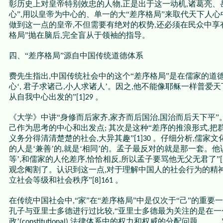
彰历史上对皇帝特别效忠的人物
正是出于这一动机
诸葛亮、
,
,
心”
用以皇帝为中心的、单一的大“差序格局”来取代天下人心
,
做到这一点的皇帝
不但需要有绝对的权势
还必须在民众中享
,
,
格局”抛在脑后
完全盲从于领袖的指导。
,
四、“差序格局”源自中国传统道德体系
费先生指出
中国传统社会中的这个“差序格局”是在儒家的道
,
心‘
君子求诸己
小人求诸人’。因之
他不能像耶稣一样普爱天
,
,
,
从自我中心出发的”
。
[1]29
《大学》中讲“身修而后家齐
家齐而后国治
国治而后天下平”
,
,
己作为思考的中心和出发点
其次是这种“差序的推浪形式
把
;
,
义务分得清清楚楚的社会
大异其趣”
。仔细分析
儒家文
,
[1]30
,
的人是‘兼善’的
就是‘相同’的。孟子最反对的就是那一套。他
,
等’
和儒家的人伦差序
恰恰相反
所以孟子要骂他无父无君了”
,
,
,
观念阉割了。认识到这一点
对于理解中国人的社会行为的精
,
立社会等级和社会秩序”
。
[8]161
在传统中国社会中
“家”在“差序格局”中是仅次于“己”的重
,
孔子与亚里士多德进行过比较
“亚里士多德最为关注的是在一
,
政’
法律体系中的权力和权威的分配问题。……
(constitutional)