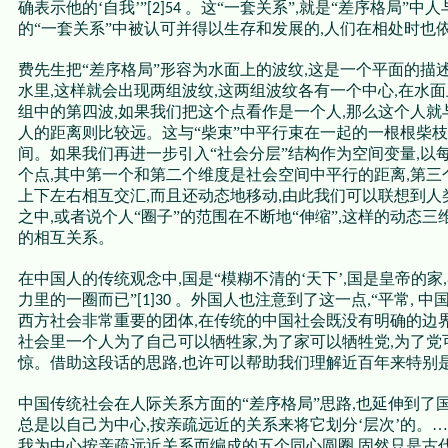
确表示他的‘自我’”
。这“一套关系”
就是“差序格局”中人
[2]54
,
的“一套关系”中被认可并得以生存和发展的
人们在相处时也
,
费先生把“差序格局”形容为水面上的波纹
这是一个平面的描
,
水里
这样就会出现两组波纹
这两组波纹各有一个中心
在水面
,
,
,
组中的第四波
如果我们把这个点看作是一个人
那么这个人就
,
,
人的距离则比较远。这与“柴束”中平行束在一起的一根根柴
间。如果我们再进一步引入“社会分层”结构作为空间变量
以
,
个点
其中第一个和第二个维度是社会空间中平行的距离
第三
,
,
上下左右相互交汇
而且还动态地移动
由此我们可以联想到人
,
,
之中
或者说个人“圈子”的范围在不断地“伸缩”
这样的动态三
,
,
的相互关系。
在中国人的传统观念中
国是“模糊不清的‘天下’
国是皇帝的家
,
,
,
力里的一圈而已”
。外国人也注意到了这一点
“平常
中
[1]30
,
,
西方社会非常重要的团体
在传统的中国社会既没有明确的边
,
社会里一个人为了自己可以牺牲家
为了家可以牺牲党
为了党
,
,
惊。借助这段话的思路
也许可以帮助我们理解近百年来特别
,
中国传统社会在人际关系方面的“差序格局”思路
也延伸到了
,
总是以自己为中心
按亲疏远近的关系来将它划分‘层次’的。…
,
我为中心按亲疏远近关系而编成的五个同心圆圈
固然只是古
,