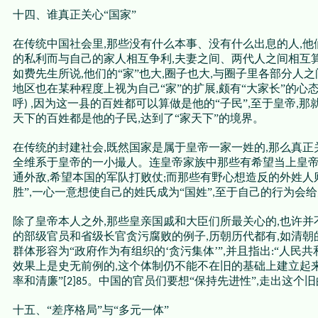
十四、谁真正关心“国家”
在传统中国社会里
那些没有什么本事、没有什么出息的人
他
,
,
的私利而与自己的家人相互争利
夫妻之间、两代人之间相互
,
如费先生所说
他们的“家”也大
圈子也大
与圈子里各部分人之
,
,
,
地区也在某种程度上视为自己“家”的扩展
颇有“大家长”的心
,
呼
因为这一县的百姓都可以算做是他的“子民”
至于皇帝
那
) ,
,
,
天下的百姓都是他的子民
达到了“家天下”的境界。
,
在传统的封建社会
既然国家是属于皇帝一家一姓的
那么真正
,
,
全维系于皇帝的一小撮人。连皇帝家族中那些有希望当上皇
通外敌
希望本国的军队打败仗
而那些有野心想造反的外姓人
,
;
胜”
一心一意想使自己的姓氏成为“国姓”
至于自己的行为会给
,
,
除了皇帝本人之外
那些皇亲国戚和大臣们所最关心的
也许并
,
,
的部级官员和省级长官贪污腐败的例子
历朝历代都有
如清
,
,
群体形容为“政府作为有组织的‘贪污集体’”
并且指出
“人民共
,
:
效果上是史无前例的
这个体制仍不能不在旧的基础上建立起
,
率和清廉”
。中国的官员们要想“保持先进性”
走出这个旧
[2]85
,
十五、“差序格局”与“多元一体”