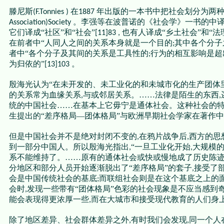
滕尼斯
在
年出版的一本书中把社会划分为两
(F.Tonnies )
1887
。李强等在波普诺的《社会学》一书的中译
Association)Society
它们译成“社区”和“社会”
也有人译成“乡土社会”和“法
[11]83 ,
在前者中“人同人之间的关系本身就是一个目的
其中各个分子
;
者中“各个分子及其间的关系是工具性的
行为的相互影响是超
;
为归依的”
。
[13]103
殷海光认为“在未开发的、未工业化的和未城市化的生产团体
的关系常为血缘关系
与或邻居关系。……法律是陌生的东西
,
,
统的中国社会……在基本上它毋宁是通体社会。这种社会的特
生提出的“差序格局—团体格局”与欧洲早期社会学家在著作
但是中国社会并不是绝对封闭不变的
在鸦片战争后
西方的思
,
,
到一部分中国人。所以殷海光指出
“一旦工业化开始
大规模
,
,
系不能维持了。……原有的通体社会或快或慢地成了历史陈
分地区和部分人员开始逐渐脱出了“差序格局”的套子
接受了部
,
会是中国传统社会的基底
而联组社会则是在这个基底之上的面
;
会时
发现一些带有“团体格局”色彩的社会现象是不应当感到
,
能会表现得更浓厚一些
而在大城市和接受现代教育的人们身
,
除了地区差异、社会群体差异之外
有时我们会发现
同一个人
,
,