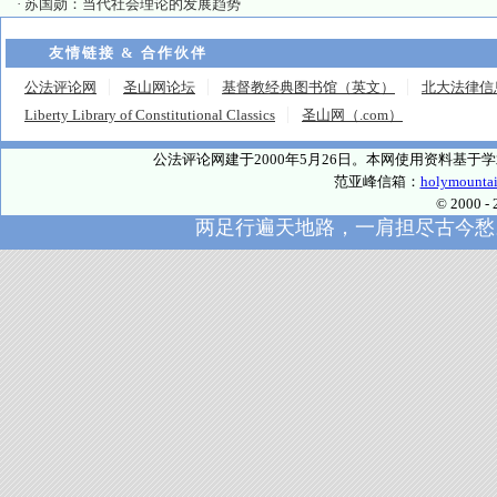
·
苏国勋：当代社会理论的发展趋势
友情链接 & 合作伙伴
公法评论网
圣山网论坛
基督教经典图书馆（英文）
北大法律信
Liberty Library of Constitutional Classics
圣山网（.com）
公法评论网建于2000年5月26日。本网使用资料基
范亚峰信箱：
holymounta
© 2000
两足行遍天地路，一肩担尽古今愁