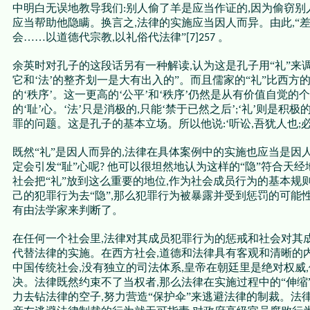
中明白无误地教导我们
别人偷了羊是应当作证的
因为偷窃别
:
,
应当帮助他隐瞒。换言之
法律的实施应当因人而异。由此
“
,
,
会……以道德代宗教
以礼俗代法律”
。
,
[7]257
余英时对孔子的这段话另有一种解读
认为这是孔子用“礼”来
,
它和‘法’的整齐划一是大有出入的”。而且儒家的“礼”比西方
的‘秩序’。这一更高的‘公平’和‘秩序’仍然是从有价值自觉
的‘耻’心。‘法’只是消极的
只能‘禁于已然之后’
‘礼’则是积极
,
;
罪的问题。这是孔子的基本立场。所以他说
‘听讼
吾犹人也
:
,
;
既然“礼”是因人而异的
法律在具体案例中的实施也应当是因
,
定会引发“耻”心呢
他可以很坦然地认为这样的“隐”符合天经地
?
社会把“礼”放到这么重要的地位
作为社会成员行为的基本规
,
己的犯罪行为去“隐”
那么犯罪行为被暴露并受到惩罚的可能
,
有由法学家来判断了。
在任何一个社会里
法律对其成员犯罪行为的惩戒和社会对其
,
代替法律的实施。在西方社会
道德和法律具有客观和清晰的
,
中国传统社会
没有独立的司法体系
皇帝在朝廷里是绝对权威
,
,
,
决。法律既然约束不了当权者
那么法律在实施过程中的“伸缩
,
力去钻法律的空子
努力营造“保护伞”来逃避法律的制裁。法
,