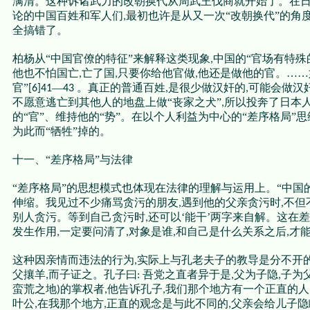
满清。这种诉诸武力的改朝换代从周武王伐商就开始了。在日
论的中国百姓和军人们
最初也许是从又一次“改朝换代”的角
,
全搞错了。
柏杨从“中国官僚的特征”来解释这类现象
中国的“官场有特
,
他也不怕国亡
亡了国
只要你给他官做
他还是做他的官。……
,
,
,
官”
—
。真正的普通百姓
是很少做汉奸的
可能会做汉
[6]41
43
,
,
不愿意逃亡到其他人的地盘上做“丧家之犬”
所以投奔了日本
,
的“官”、维持他的“势”。在以个人利益为中心的“差序格局”
为此而“牺牲”掉的。
十一、“差序格局”与法律
“差序格局”的思想模式也体现在法律的理解与运用上。“中国
伸缩。我见过不少痛骂贪污的朋友
遇到他的父亲贪污时
不但
,
,
别人贪污。等到自己贪污时
还可以‘能干’两字来自解。这在
,
发生作用
一定要问清了
对象是谁
和自己是什么关系之后
才能
,
,
,
,
这种因亲情而违法的行为
实际上与孔老夫子的教导是分不开的
,
父攘羊
而子证之。孔子曰
吾党之直者异于是
父为子隐
子为
,
:
,
,
蛮荒之地
的掌权者
他告诉孔子
我们那个地方有一个正直的人
)
,
,
叶公
在我那个地方
正直的观念是与此不同的
父亲会给儿子隐
,
,
,