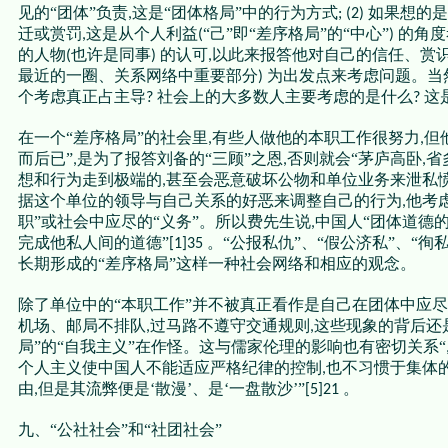
见的“团体”负责
这是“团体格局”中的行为方式
如果想的是
,
; (2)
迁或赏罚
这是从个人利益
“己”即“差序格局”的“中心”
的角度
,
(
)
的人物
也许是同事
的认可
以此来报答他对自己的信任、赏
(
)
,
最近的一圈、关系网络中重要部分
为出发点来考虑问题。当
)
个考虑真正占主导
社会上的大多数人主要考虑的是什么
这
?
?
在一个“差序格局”的社会里
有些人做他的本职工作很努力
但
,
,
而后已”
是为了报答刘备的“三顾”之恩
否则就会“茅庐高卧
省
,
,
,
想和行为走到极端的
甚至会恶意破坏公物和单位业务来泄私
,
据这个单位的领导与自己关系的好恶来调整自己的行为
他考
,
职”或社会中应尽的“义务”。所以费先生说
中国人“团体道德
,
完成他私人间的道德”
。“公报私仇”、“假公济私”、“
[1]35
长期形成的“差序格局”这样一种社会网络和相应的观念。
除了单位中的“本职工作”并不被真正看作是自己在团体中应尽
机场、邮局不排队
过马路不遵守交通规则
这些现象的背后还
,
,
局”的“自我主义”在作怪。这与儒家伦理的影响也有密切关系“
个人主义使中国人不能适应严格纪律的控制
也不习惯于集体
,
由
但是其流弊便是‘散漫’、是‘一盘散沙’”
。
,
[5]21
九、“公社社会”和“社团社会”