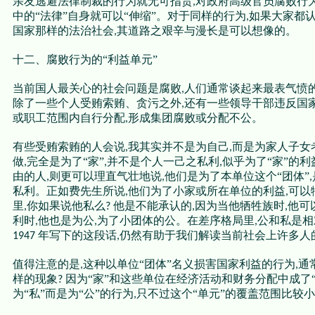
亲友逃避法律制裁的行为就无可指责
对政府高级官员腐败行
,
中的“法律”自身就可以“伸缩”。对于同样的行为
如果大家都
,
国家那样的法治社会
其道路之艰辛与漫长是可以想像的。
,
十二、腐败行为的“利益单元”
当前国人最关心的社会问题是腐败
人们通常谈起来最表气愤
,
除了一些个人受贿索贿、贪污之外
还有一些领导干部违反国家
,
或职工范围内自行分配
形成集团腐败或分配不公。
,
有些受贿索贿的人会说
我其实并不是为自己
而是为家人子女
,
,
做
完全是为了“家”
并不是个人一己之私利
似乎为了“家”的利
,
,
,
由的人
则更可以理直气壮地说
他们是为了本单位这个“团体”
,
,
,
私利。正如费先生所说
他们为了小家或所在单位的利益
可以
,
,
里
你如果说他私么
他是不能承认的
因为当他牺牲族时
他可
,
?
,
,
利时
他也是为公
为了小团体的公。在差序格局里
公和私是相
,
,
,
年写下的这段话
仍然有助于我们解读当前社会上许多人
1947
,
值得注意的是
这种以单位“团体”名义损害国家利益的行为
通
,
,
样的现象
因为“家”和这些单位在经济活动和财务分配中成了“
?
为“私”而是为“公”的行为
只不过这个“单元”的覆盖范围比较
,