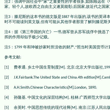
注
：强调中国社会中“家”之重要性的学者很多
如陈顾远在《
2
,
家。轻个人
故欧西之自由主义遂莫能彰
后国家
故近代之国家
,
;
,
注
：滕尼斯的这本书的德文版是
年出版的
该书的英译
3
1887
,
时不可能读到英文版
但有可能从其他学者那里了解到滕尼斯
,
注
：据《第三帝国的兴亡》一书
德军曾从苏军战俘中挑选了
4
,
挥的作用却似乎极少记载。
注
：
年和珅被抄家时所没收的财产
“照当时美国货币计
5
1799
,
参考文献
:
费孝通
乡土中国生育制度
北京
北京大学出版社
[1]
.
[M].
:
,199
[2]
J.K.Fairbank.The United State and China.4th edition[M].Cam
[3]
A.H.Smith.Chinese Characteristics[M].London, 1890.
孙隆基
中国文化的深层结构
桂林
广西师范大学出
[4]
.
[M].
:
余英时
中国思想传统的现代诠释
南京
江苏人民出
[5]
.
[M].
: