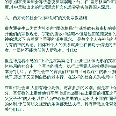
的事
但在美国却会导致总统灰溜溜地下台。在“差序格局”和
,
度
其中反映出来的思想观念和文化差异确实值得国人深思。
,
六、西方现代社会“团体格局”的文化宗教基础
费孝通先生认为西方社会的“团体格局”与基督教有着密切的关
开他们的宗教观念。宗教的虔诚和信赖不但是他们道德观念
神的观念下
有着两个重要的派生观念
一是每个个人在神前的
,
:
万有的神的观念。团体对个人的关系就象征在神对于信徒的
者。”“团体不能为任何人所私有。”
[1]32
但是神是看不见的
“上帝是在冥冥之中
正象征团体无形的实
,
,
体格局的社会中一个基本的概念。执行上帝意志的牧师是
Mini
本身”
。西方社会中的官员们都有自己可以谋生的职业
[1]32
(
就干
落选了又回到自己的老本行。在这样的社会关系格局中
,
,
在世俗社会里
人们有地位高低、财富多少的区别。但是在上
,
分。基督教的上帝使他们平等
他们也感到在上帝面前相互之间
,
父父子子”的人伦
以自己为中心把周围的人划分为不同的“圈子
,
的体制
使任何明文规定的条例都无法执行。具有新教文化背景
,
关”
。
[4]152