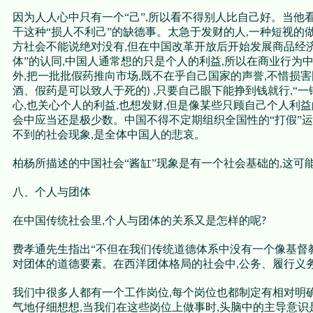
因为人人心中只有一个“己”
所以看不得别人比自己好。当他
,
干这种“损人不利己”的缺德事。太急于发财的人
一种短视的做
,
方社会不能说绝对没有
但在中国改革开放后开始发展商品经
,
体”的认同
中国人通常想的只是个人的利益
所以在商业行为中
,
,
外
把一批批假药推向市场
既不在乎自己国家的声誉
不惜损害
,
,
,
酒、假药是可以致人于死的
只要自己眼下能挣到钱就行
“一
) ,
,
心
也关心个人的利益
也想发财
但是像某些只顾自己个人利益
,
,
,
会中应当还是极少数。中国不得不定期组织全国性的“打假”
不到的社会现象
是全体中国人的悲哀。
,
柏杨所描述的中国社会“酱缸”现象是有一个社会基础的
这可
,
八、个人与团体
在中国传统社会里
个人与团体的关系又是怎样的呢
,
?
费孝通先生指出“不但在我们传统道德体系中没有一个像基督教
对团体的道德要素。在西洋团体格局的社会中
公务、履行义
,
我们中很多人都有一个工作岗位
每个岗位也都制定有相对明
,
气地仔细想想
当我们在这些岗位上做事时
头脑中的主导意识
,
,