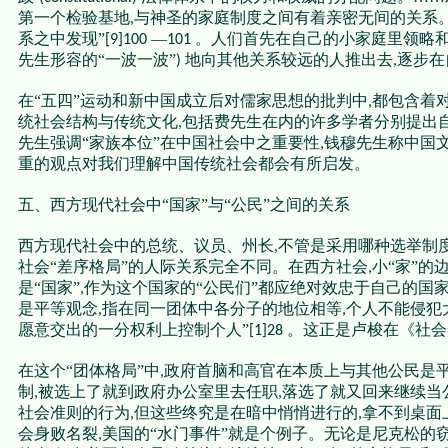
第一个检验基地
与神圣的家庭制度之间有着亲密无间的关系
,
系之中发现”
—
。人们首先在自己的小家庭里领略
[9]100
101
先生形容的“一波一波”
地向其他关系较远的人推出去
逐步在
)
,
在“五四”运动和新中国成立后对儒家思想的批判中
都包含着
,
统社会结构与传统文化
包括费先生在内的许多学者分别提出
,
先生强调“家族本位”在中国社会中之重要性
钱穆先生称中国文
,
重的观点对我们理解中国传统社会都会有所启发。
五、西方现代社会中“国家”与“公民”之间的关系
西方现代社会中的总统、议员、州长
不管是采用哪种选举制
,
社会“差序格局”的人际关系完全不同。在西方社会
小“家”的
,
是“国家”
作为这个国家的“公民们”都应绝对效忠于自己的国
,
是平等观念
指在同一团体中各分子的地位相等
个人不能侵犯
,
,
愿意交出的一分权利上控制个人”
。这正是卢梭在《社会
[1]28
在这个“团体格局”中
政府首脑和高官在本质上与其他公民是
,
制
被选上了就到政府办公室里去任职
落选了就又回来继续当
,
,
社会准则的行为
但这些终究是在暗中悄悄进行的
拿不到桌面
,
,
会身败名裂
美国的“水门事件”就是个例子。无论是尼克松的
,