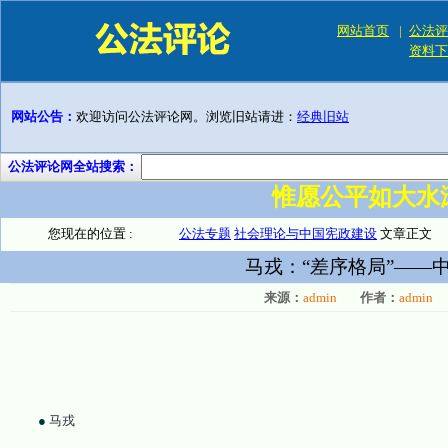
网站首页
|
公法评
资料下
网站公告：
欢迎访问公法评论网。浏览旧站请进：
经典旧站
公法评论网全站搜索：
惟愿公平如大水
您现在的位置 :
公法专题
社会理论与中国宪政建设
文章正文
马戎：“差序格局”——
来源：
admin
作者：
admin
●
马戎