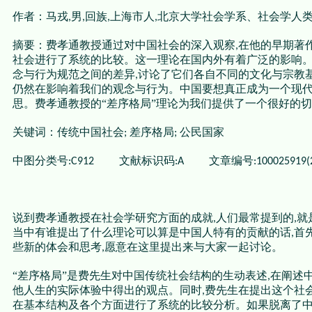
作者：马戎
男
回族
上海市人
北京大学社会学系、社会学人
,
,
,
,
摘要：费孝通教授通过对中国社会的深入观察
在他的早期著
,
社会进行了系统的比较。这一理论在国内外有着广泛的影响
念与行为规范之间的差异
讨论了它们各自不同的文化与宗教
,
仍然在影响着我们的观念与行为。中国要想真正成为一个现
思。费孝通教授的“差序格局”理论为我们提供了一个很好的
关键词：传统中国社会
差序格局
公民国家
;
;
中图分类号
文献标识码
文章编号
:C912
:A
:100025919(
说到费孝通教授在社会学研究方面的成就
人们最常提到的
就
,
,
当中有谁提出了什么理论可以算是中国人特有的贡献的话
首
,
些新的体会和思考
愿意在这里提出来与大家一起讨论。
,
“差序格局”是费先生对中国传统社会结构的生动表述
在阐述
,
他人生的实际体验中得出的观点。同时
费先生在提出这个社
,
在基本结构及各个方面进行了系统的比较分析。如果脱离了