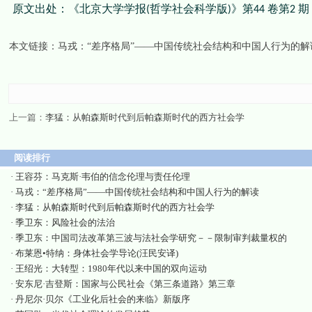
原文出处：《北京大学学报
哲学社会科学版
》第
卷第
期
(
)
44
2
本文链接：
马戎：“差序格局”——中国传统社会结构和中国人行为的解
上一篇：
李猛：从帕森斯时代到后帕森斯时代的西方社会学
阅读排行
·
王容芬：马克斯·韦伯的信念伦理与责任伦理
·
马戎：“差序格局”——中国传统社会结构和中国人行为的解读
·
李猛：从帕森斯时代到后帕森斯时代的西方社会学
·
季卫东：风险社会的法治
·
季卫东：中国司法改革第三波与法社会学研究－－限制审判裁量权的
·
布莱恩•特纳：身体社会学导论(汪民安译)
·
王绍光：大转型：1980年代以来中国的双向运动
·
安东尼·吉登斯：国家与公民社会《第三条道路》第三章
·
丹尼尔·贝尔《工业化后社会的来临》新版序