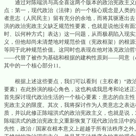
通过对陈端洪与高全喜这两个版本的政治宪政主义的
点：第一，现代政治（法律）的一个核心观念是人类的
者意志（人民民主）留有充分的余地，而将其驱逐出去
洪的政治宪政主义缺乏规范性要素，也就是说他没有面对“
时、以何种方式］表达）这一问题，从而极易陷入现实
义，但他却尚未清楚地对规范价值（宪政框架）的根源
等同于此种规范价值。这同时也表现在他对洛克政治哲
——代替了被作为基础和根据的建构性原则——同意（co
其中的一个核心部分11。
根据上述这些要点，我们可以看到（主权者）“政治”
要素）在此扮演的核心角色，这也构成我思考和论述正
首先探讨现代政治生活的一个核心要素：意志的自主性 / 主
宪政主义的限度。其次，我将探讨作为人类意志之表达
质，并以此修正陈端洪式的政治宪政主义，也就是说，对“
陈端洪式的政治宪政主义重新恢复了现代政治生活中的政
先性，政治 / 国家在根本意义上超越于所有法秩序之