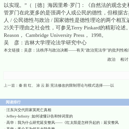
以实现。”（［德］海因里希·罗门：《自然法的观念史和
管罗门在此更多的是强调个人或公民的德性，但根据古
人 / 公民德性与政治 / 国家德性是德性理论的两个相
25关于理由之社会性，可参见Terry Pinkard的精彩论述。Terry Pin
Reason， Cambridge University Press， 1998。
吴 彦：吉林大学理论法学研究中心
本文链接：
吴彦：法秩序与政治决断——有关“政治宪法学”的批判性检
政治
检讨
上一篇：
秦 前 红、 涂 云 新:宪法修改的限制理论与模式选择——以
阅读排行
·
汪东兴交代田家英死亡真相
·
Jeffrey-Infinity :如何读懂讣告和悼词里的
·
高华：我为什么研究延安整风——《红太阳是怎样升起的：延安整风
·
高华：蒋介石为何在大陆失败