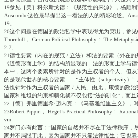
19参见［美］科尔斯戈德：《规范性的来源》，杨顺利译
Anscombe这位最早提出这一看法的人的精彩论述。Anscombe， “Mo
19。
20这个问题在德国的政治哲学中表现得尤为突出，参见Chris
Thornhill， German Political Philosophy： The Metaphy
2-7。
21德性要素（内在的规范 / 立法）和法的要素（外在
《道德形而上学》的结构所显现的，法的形而上学与德
本中，这两个要素所针对的是作为主权者的个人。但从
的是现代世界的核心要素——“主体性（subjectivi
法也针对作为主权者的国家 / 人民。由此，康德的政
国家利维坦的约束和驯化就不仅包括“法的驯化”，而且
22［德］弗里德里希·迈内克：《马基雅维里主义》，时殷
23Robert Pippin， Hegel’s Practical Philosophy： Rationa
viii.
24罗门亦有此言：“国家的自然并不尽在于法律秩序
家并不局限于此，因为国家并不只靠法律维生；它也靠