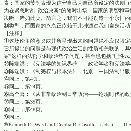
素：国家的节制表现为信守自己为自己所设定的法则（
为在紧急时刻“政治决断”的随时出场，国家的明智和
决断，诸如此类。简言之，我们不可能创造一个永恒的政
制类型，而国家的兴衰正依赖于此种通过我们自身活动而构建起
【注释】
①这场论争的意义或其所呈现出来的问题绝不应仅限定
它所提出的问题是与现代政治生活的性质相关联的，其中既包
家”这样的法哲学和政治哲学问题，甚至也包括“理性vs
②陈端洪：《宪法学的知识界碑——政治学者和宪法学者
③陈端洪：《制宪权与根本法》，北京：中国法制出版社20
④同上，第4页。
⑤同上，第24页。
⑥高全喜：《从非常政治到日常政治——论现时代的政法
⑦同上，第35页。
⑧同上，第48页。
⑨同上。
⑩Kenneth D. Ward and Cecilia R. Castillo （eds.）， The 