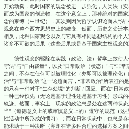
开始动摇，此时国家的观念被进一步强化，人类法（实在
而成为国家的创造物。在这个意义上，那种绝对的国家观
念的束缚（中世纪），其次则因为哲学认识论而从“法”
观念在整个西方思想史上的嬗变。然而，历史之变迁本身
相反，此种国家观念以及与它具有相同思想结构的个人观
诸多不可欲的后果（这些后果或是基于国家主权观念的
德性观念的驱除在实践（政治、法）哲学上致使人们只
守法”与“自由裁量”，以及“日常政治（状态）”与“非
之间，不存在任何可以被理性化（亦即可以被理论化）
治”与“非常政治”这一论题而言，“非常政治”所表征的
的只有一种对于“生存处境”的判断 / 回应。而在“日
一种已经预先（无论是基于理性还是基于习性）形成的
轨迹。然而，事实上，现实的政治总是处在这两种状态
当”（道德意义上的或审慎意义上的）遵守的规范（这
性活动中所形成的惯习）；而在日常状态中，也总是存
能求助于一种决断（亦即在诸多种合理的选择方案之间