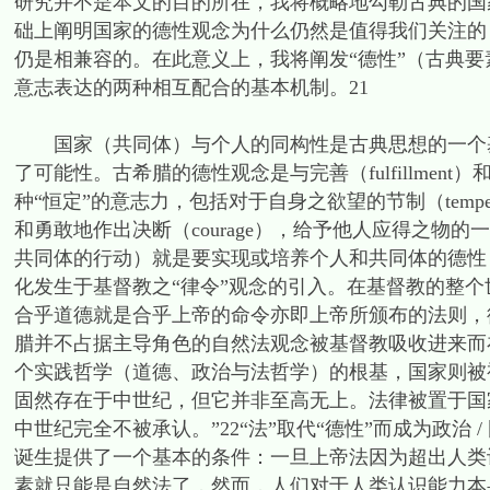
研究并不是本文的目的所在，我将概略地勾勒古典的国
础上阐明国家的德性观念为什么仍然是值得我们关注的，
仍是相兼容的。在此意义上，我将阐发“德性”（古典要
意志表达的两种相互配合的基本机制。21
国家（共同体）与个人的同构性是古典思想的一个基
了可能性。古希腊的德性观念是与完善（fulfillment）
种“恒定”的意志力，包括对于自身之欲望的节制（tempera
和勇敢地作出决断（courage），给予他人应得之物的一
共同体的行动）就是要实现或培养个人和共同体的德性
化发生于基督教之“律令”观念的引入。在基督教的整
合乎道德就是合乎上帝的命令亦即上帝所颁布的法则，
腊并不占据主导角色的自然法观念被基督教吸收进来而
个实践哲学（道德、政治与法哲学）的根基，国家则被
固然存在于中世纪，但它并非至高无上。法律被置于国
中世纪完全不被承认。”22“法”取代“德性”而成为政治
诞生提供了一个基本的条件：一旦上帝法因为超出人类
素就只能是自然法了，然而，人们对于人类认识能力本