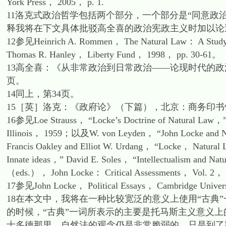
York Press， 2005， p. 1.
11洛克式政治哲学包括两个部分，一个部分是“同意政
释我将在下文具体批驳高全喜的政治宪政主义时加以论
12参见Heinrich A. Rommen， The Natural Law： A Study in 
Thomas R. Hanley， Liberty Fund， 1998， pp. 30-61。
13高全喜：《从非常政治到日常政治——论现时代的政法
页。
14同上，第34页。
15［英］洛克：《政府论》（下篇），北京：商务印书馆
16参见Loe Strauss， “Locke’s Doctrine of Natural Law，” i
Illinois， 1959；以及W. von Leyden， “John Locke and Na
Francis Oakley and Elliot W. Urdang， “Locke， Natura
Innate ideas，” David E. Soles， “Intellectualism and Natu
（eds.）， John Locke： Critical Assessments， Vol. 2
17参见John Locke， Political Essays， Cambridge Univer
18在本文中，我将在一种比较宽泛的意义上使用“古典
的时候，“古典”一词所表示的主要是托马斯主义意义
士多德那里，自然法的观念仍是非常脆弱的，只是到了