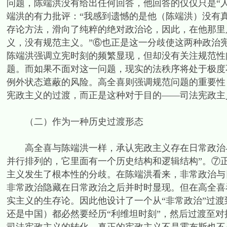
问题，陈端洪没有给出任何回答，他回答的仅仅只是“
端洪的有力批评：“我感到遗憾的是他（陈端洪）没有
存论方法，滑向了纯粹的绝对政治论，因此，在他那里
义，没有规范主义。”⑥也正是这一分歧使这两种政治
陈端洪强调立宪时刻的频繁显现，但却没有关注规范性问题
题。而如果不面对这一问题，现实的法秩序将处于极度
例外状态遮蔽的风险。高全喜则强调规范问题的重要性
宪政主义的过渡，而正是这种对于目的——司法宪政主
（二）作为一种历史过渡形态
高全喜与陈端洪一样，承认宪政主义存在日常政治与
并行排列的，它里面有一个历史结构和逻辑结构”。⑦
主义发生了根本性的分歧。在陈端洪看来，非常政治与日
非常政治隐藏在日常政治之后并时时显现。但在高全喜
实主义的生存论。因此他设计了一个从“非常政治”过渡
还是中国）都必然要经历“利维坦时刻”，然后过渡至