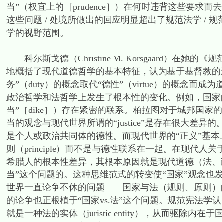
当”（权宜上的［prudence］）在何时违背这些要
这些问题 / 处境所做出的回应明显超出了规范法学 /
学的视野范围。
科尔斯戈德（Christine M. Korsgaard）在她的《规范性
地概括了现代道德哲学的基本特征，认为基于基督教的影响，
务”（duty）的概念取代“德性”（virtue）的概念
政治哲学和法哲学上发生了根本性的变化。例如，国家
当”［dike］）存在紧密的联系。柏拉图对于城邦国家的探讨
当的观念与现代世界所谓的“justice”是存在很大差
是个人或政治共同体的德性。而现代世界的“正义”基本
则（principle）而不是与德性联系在一起。在现代
希腊人的根本性差异，其根本原因就是现代道德（法、政治
当”这个问题的。这种思维范式的转变使“国家”观念
世界一直论争不休的问题——国家与法（规则、原则）
的论争也正根植于“国家vs.法”这个问题。规范宪法学认为
就是一种法的实体（juristic entity），从而