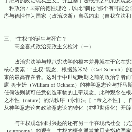
于绝对的政治现实主义。并且基于法秩序之约束的观念
一种政治 / 国家的德性理论，以此“驯化”那个有可能
序与德性作为国家（政治决断）自我约束（自我立法和
三、“主权”的诞生与死亡？
——高全喜式政治宪政主义检讨（一）
政治宪法学与规范宪法学的根本差异就在于它在宪法
核心要素：“主权”观念。根据施米特（Carl Schmi
束的最高存在者。这对于中世纪晚期之前的政治学者而言是无
廉·奥卡姆（William of Ockham）的神学意
任何法则就可任意创造事物的上帝观念。此种观念在根
之本性（nature）的法秩序（永恒法［上帝之本性
从神学意志论向政治意志论的转化（亦即世俗化）开辟了
与主权观念同时兴起的还有另一个在现代社会（尤其
（autonomy）的观念。主权的概念通常被用来指称