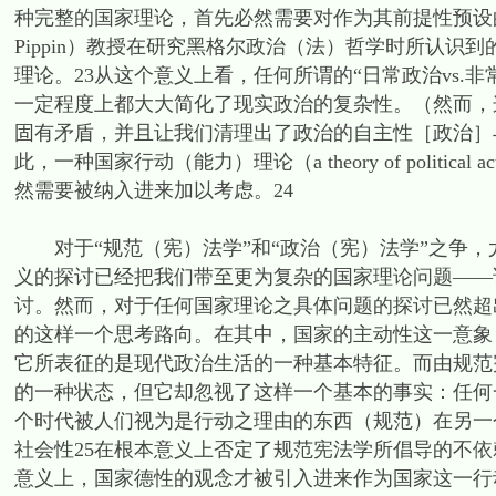
种完整的国家理论，首先必然需要对作为其前提性预设的国
Pippin）教授在研究黑格尔政治（法）哲学时所认
理论。23从这个意义上看，任何所谓的“日常政治vs.非
一定程度上都大大简化了现实政治的复杂性。（然而，
固有矛盾，并且让我们清理出了政治的自主性［政治］
此，一种国家行动（能力）理论（a theory of politic
然需要被纳入进来加以考虑。24
对于“规范（宪）法学”和“政治（宪）法学”之争，
义的探讨已经把我们带至更为复杂的国家理论问题——
讨。然而，对于任何国家理论之具体问题的探讨已然超
的这样一个思考路向。在其中，国家的主动性这一意象
它所表征的是现代政治生活的一种基本特征。而由规范
的一种状态，但它却忽视了这样一个基本的事实：任何
个时代被人们视为是行动之理由的东西（规范）在另一
社会性25在根本意义上否定了规范宪法学所倡导的不依
意义上，国家德性的观念才被引入进来作为国家这一行