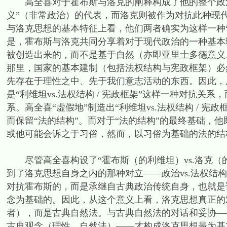
高全喜对于霍布斯与洛克的阐释构成了他的整个政治
义”（非常政治）的代表，而洛克则被作为对抗此种现
与洛克思想的基本特征上看，他们两者确实为这样一种“
是，霍布斯与洛克共同分享着对于现代政治的一种基本
被创造出来的，而不是基于自然（亦即亚里士多德意义
那里，国家的基本建制（包括法权结构与宪政框架）必
先存在于理性之中、先于我们意志活动的东西。因此，
是“利维坦vs.法权结构 / 宪政框架”这样一种对抗关系
系。高全喜“虚假地”制造出“利维坦vs.法权结构 / 
而保留“法的结构”。而对于“法的结构”的最终基础，
或他可能会诉之于习俗，然而，以习俗为基础的法的结
尽管高全喜构设了“霍布斯（的利维坦）vs.洛克（的
到了洛克思想自身之内的那种对立——政治vs.法权结构 
对抗霍布斯的，而是承继自古典政治传统自身，也就是说
念为基础的。因此，从这个意义上看，洛克思想真正的
者），而是古典自然法。与古典自然法的对话和妥协—
古典观念（理性、自然法）——才构成洛克思想最为基