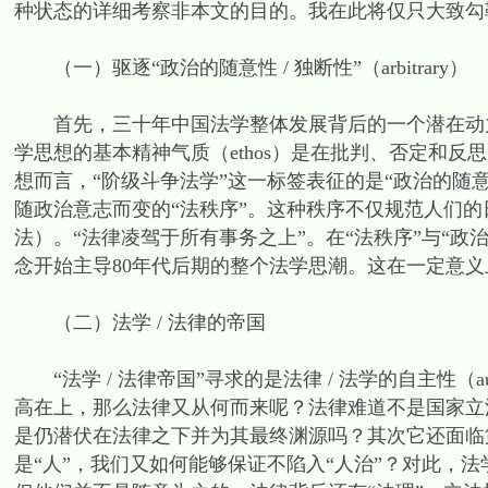
种状态的详细考察非本文的目的。我在此将仅只大致勾
（一）驱逐“政治的随意性 / 独断性”（arbitrary）
首先，三十年中国法学整体发展背后的一个潜在动力是
学思想的基本精神气质（ethos）是在批判、否定和反
想而言，“阶级斗争法学”这一标签表征的是“政治的随意性 /
随政治意志而变的“法秩序”。这种秩序不仅规范人们的日
法）。“法律凌驾于所有事务之上”。在“法秩序”与“政
念开始主导80年代后期的整个法学思潮。这在一定意义上
（二）法学 / 法律的帝国
“法学 / 法律帝国”寻求的是法律 / 法学的自主性（a
高在上，那么法律又从何而来呢？法律难道不是国家立
是仍潜伏在法律之下并为其最终渊源吗？其次它还面临第二个
是“人”，我们又如何能够保证不陷入“人治”？对此，