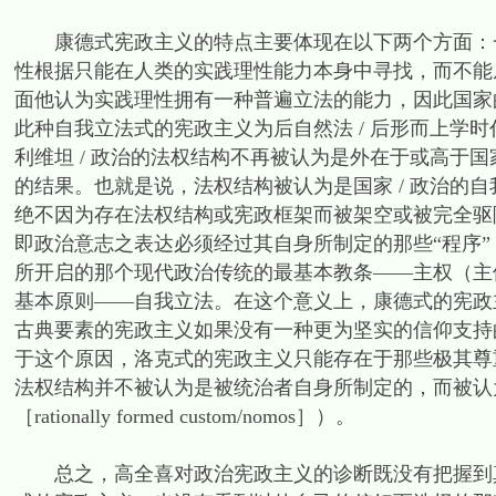
康德式宪政主义的特点主要体现在以下两个方面：一
性根据只能在人类的实践理性能力本身中寻找，而不能从
面他认为实践理性拥有一种普遍立法的能力，因此国家的宪政
此种自我立法式的宪政主义为后自然法 / 后形而上学
利维坦 / 政治的法权结构不再被认为是外在于或高于国家
的结果。也就是说，法权结构被认为是国家 / 政治的自
绝不因为存在法权结构或宪政框架而被架空或被完全驱除
即政治意志之表达必须经过其自身所制定的那些“程序”
所开启的那个现代政治传统的最基本教条——主权（主
基本原则——自我立法。在这个意义上，康德式的宪政
古典要素的宪政主义如果没有一种更为坚实的信仰支持
于这个原因，洛克式的宪政主义只能存在于那些极其尊重
法权结构并不被认为是被统治者自身所制定的，而被认
［rationally formed custom/nomos］）。
总之，高全喜对政治宪政主义的诊断既没有把握到真