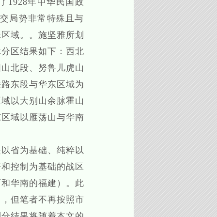
1928年中华民国政
外交局势非常特殊且与
殊区域。。施坚雅所划
体分区结果如下：西北
图山北段、努鲁儿虎山
铁路东段与华东区域为
区域以大别山余脉霍山
东区域以雁荡山与华南
以省为基础、纯粹以
夺和控制为基础的战区
西和华南的福建）。此
用，但笔者不再按照市
划分结果将随着本文的