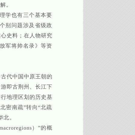
理解。
理学也有三个基本要
个别问题涉及省级政
核心史料；在人物研究
放军将帅名录》等资
古代中国中原王朝的
中游即古荆州、长江下
进行地理区划的历史基
北密南疏”转向“北疏
华北。
oregions）”的概