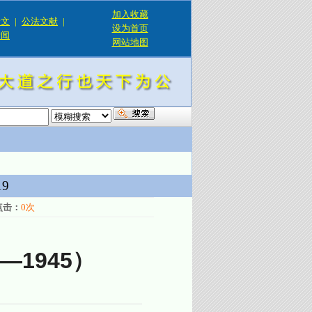
加入收藏
论文
|
公法文献
|
设为首页
新闻
网站地图
！
9
点击：
0
次
—1945）
打印 推荐