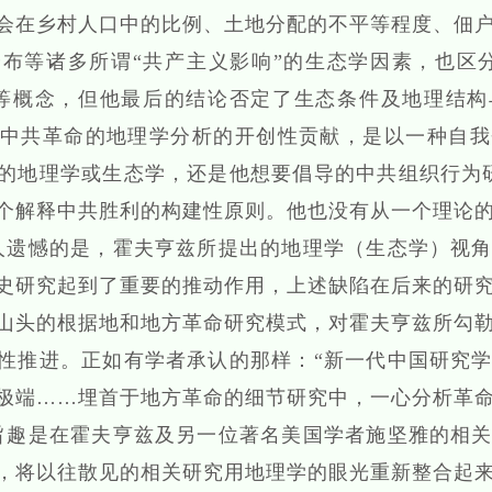
会在乡村人口中的比例、土地分配的不平等程度、佃
布等诸多所谓“共产主义影响”的生态学因素，也区
县”等概念，但他最后的结论否定了生态条件及地理结
中共革命的地理学分析的开创性贡献，是以一种自我
的地理学或生态学，还是他想要倡导的中共组织行为
个解释中共胜利的构建性原则。他也没有从一个理论
人遗憾的是，霍夫亨兹所提出的地理学（生态学）视
史研究起到了重要的推动作用，上述缺陷在后来的研
山头的根据地和地方革命研究模式，对霍夫亨兹所勾
性推进。正如有学者承认的那样：“新一代中国研究
极端……埋首于地方革命的细节研究中，一心分析革
旨趣是在霍夫亨兹及另一位著名美国学者施坚雅的相
，将以往散见的相关研究用地理学的眼光重新整合起