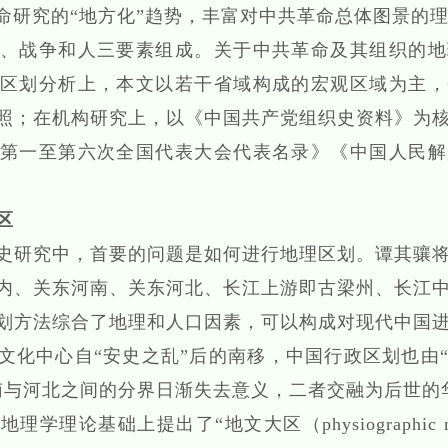
革命研究的“地方化”趋势，丰富对中共革命总体图景的
战争和人三要素组成。关于中共革命及其组织的地
区划分析上，本文以若干省域构成的宏观区域为主，
照；在机构研究上，以《中国共产党组织史资料》为
第一至第六次全国代表大会代表名录》《中国人民解
区
研究中，首要的问题是如何进行地理区划。谭其骧将
内、关东河南、关东河北、长江上游即古梁州、长江
划方法综合了地理和人口因素，可以构成对现代中国
文化中心自“安史之乱”后的南移，中国行政区划也由“
南与河北之间的分界日渐失去意义，二者交融为后世的
基础上提出了“地文大区（physiographic macr