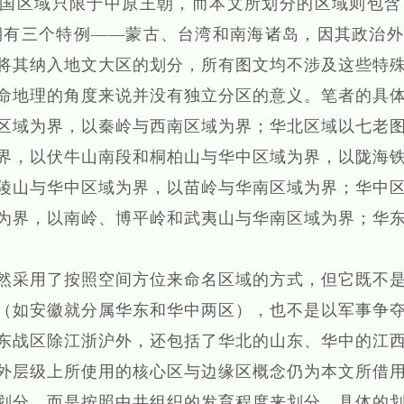
国区域只限于中原王朝，而本文所划分的区域则包含了
期有三个特例——蒙古、台湾和南海诸岛，因其政治
将其纳入地文大区的划分，所有图文均不涉及这些特
命地理的角度来说并没有独立分区的意义。笔者的具
区域为界，以秦岭与西南区域为界；华北区域以七老
界，以伏牛山南段和桐柏山与华中区域为界，以陇海
陵山与华中区域为界，以苗岭与华南区域为界；华中
为界，以南岭、博平岭和武夷山与华南区域为界；华
采用了按照空间方位来命名区域的方式，但它既不是
（如安徽就分属华东和华中两区），也不是以军事争
东战区除江浙沪外，还包括了华北的山东、华中的江
外层级上所使用的核心区与边缘区概念仍为本文所借
划分，而是按照中共组织的发育程度来划分，具体的