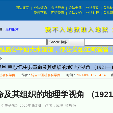
网站首页
|
公法评论
|
公法经典
|
公法专题
|
公法案例
|
公法
资料下载
|
西语资源
|
公法史论
|
公法时评
|
公法
进：
经典旧站
惟愿公平如大水滚滚，使公义如江河滔滔
文
应星 荣思恒:中共革命及其组织的地理学视角 （1921—1
社会科学网
作者：
转自中国社会科学网
时间：
2021-09-01 12:34:14
及其组织的地理学视角 （1921
《中共党史研究》2020年第3期 作者：应星 荣思恒