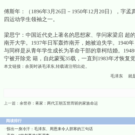
傅斯年：（1896年3月26日－1950年12月20日
四运动学生领袖之一。
梁思宁：中国近代史上著名的思想家、学问家梁启 超的
南开大学。1937年日军轰炸南开，她被迫失学。1940
与同样是从青年学生成长为革命干部的章柯结婚。194
宁被开除党 籍，自此蒙冤35载，一直到1983年才恢复党
本文链接：
余英时谈毛泽东
,转载请注明出处。
毛泽东
就
上一篇：
余世存：蒋家：两代王朝五世而斩的家族命运
阅读排行
·
惊出一身冷汗：毛泽东、周恩来令人胆寒的三句话