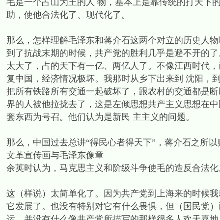
毛是一个占山为王的人 物，基本上是靠传统的打天下
助，使他合法化了、现代化了。
那么，怎样理解毛泽东和蒋介石这两个对立的历史人物
到了抗战末期的时候，共产党的胜利几乎是避不开的了
太大了，占的天下有一亿、两亿人了。不像江西时代，
复中国，经济情况极坏。我那时从乡下出来到 沈阳，
把所有铁路所有交通一起破坏了，跟农村的交通都是断
界的人被他拉拢去了，这是左倾思想共产主义思想在中
套东西为号召。他们认为是新民 主主义的问题。
那么，中国过去总讲“得民心者得天下”，蒋介石之所
文革宣传画与毛泽东像章
余英时认为，马克思主义和阶级斗争使毛的造反合法化
这（样说）太简单化了。因为共产党到上海来的时候我
它发展了。也没有特别对它有什么畏惧，但（国民党）
运，并没有什么像共产党所描写的那样很多人欢天喜地