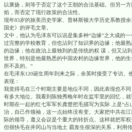
以褒扬，则等于否定了这个王朝的合法基础。但另一方
焰，而否定了现行政策的合法性。
现年83岁的旅美历史学家、普林斯顿大学历史系教授
国史》的评毛文章。
文中，他认为毛泽东可以说是集多种“边缘”之大成的一
过完整的学校教育，但也沾到了知识界的边缘；他最熟
的边缘；他在政治上最独到的是传统的权 谋，但又沾到
世界，特别是他最熟悉的中国农村的边缘世界，他的生
所不及的。”
在毛泽东120诞生周年到来之际，余英时接受了专访
表现：
我觉得毛在三个时期主要是地位不同，因此表现也不同
有多大地位。我看到陈独秀晚年时在监牢里的回忆，就
时期在一起的红七军军长龚楚把毛描写为实际 上是“占
治，自己作领袖，这一点始终没有变。大家把中共在江
际的领导，遵义会议是个重大的转折点。这样就把军权
但很快毛在井冈山与当地土 霸发生很深的关系，利用