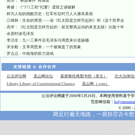
·
高华：“林彪事件”再调查
·
蒋健：《“571工程”纪要》遗留之谜破解
·
鲜为人知的残酷历史：红军长征时万人大屠杀真相
·
江绪林：生命的厚度——读《红太阳是怎样升起的》和《这个世界会
·
高华：《红太阳是怎样升起的：延安整风运动的来龙去脉》出版十年
·
余英时谈毛泽东
·
李洁非：九一三事件后毛泽东与周恩来分道扬镳
·
宋永毅：文革周恩来：一个被掩盖了的形象
·
罗点点：中南海的权力游戏
友情链接 & 合作伙伴
公法评论网
圣山网论坛
基督教经典图书馆（英文）
北大法律信
Liberty Library of Constitutional Classics
圣山网（.com）
公法评论网建于2000年5月26日。本网使用资料基
范亚峰信箱：
holymounta
© 2000
两足行遍天地路，一肩担尽古今愁