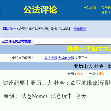
网站首页
|
公法评
资料下
网站公告：
欢迎访问公法评论网。浏览旧站请进：
经典旧站
公法评论网全站搜索：
惟愿公平如大水
您现在的位置 :
公法专题
大战略专题
文章正文
亚历山大·杜金：
来源：
未知
作者：
未知
讲座纪要丨亚历山大·杜金：欧亚地缘政治语
原创： 法意Nomos 法意读书 今天