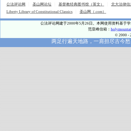
公法评论网
圣山网论坛
基督教经典图书馆（英文）
北大法律信
Liberty Library of Constitutional Classics
圣山网（.com）
公法评论网建于2000年5月26日。本网使用资料基
范亚峰信箱：
holymounta
© 2000
两足行遍天地路，一肩担尽古今愁