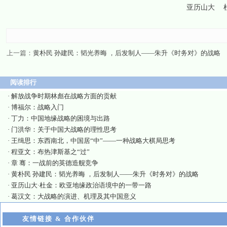
亚历山大
上一篇：
黄朴民 孙建民：韬光养晦 ，后发制人——朱升《时务对》的战略
阅读排行
·
解放战争时期林彪在战略方面的贡献
·
博福尔：战略入门
·
丁力：中国地缘战略的困境与出路
·
门洪华：关于中国大战略的理性思考
·
王缉思：东西南北，中国居“中”——一种战略大棋局思考
·
程亚文：布热津斯基之“过”
·
章 骞：一战前的英德造舰竞争
·
黄朴民 孙建民：韬光养晦 ，后发制人——朱升《时务对》的战略
·
亚历山大·杜金：欧亚地缘政治语境中的一带一路
·
葛汉文：大战略的演进、机理及其中国意义
友情链接 & 合作伙伴