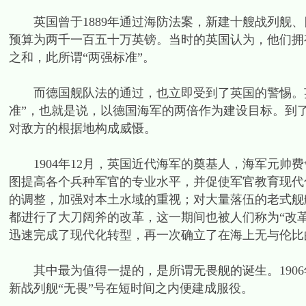
英国曾于1889年通过海防法案，新建十艘战列舰、
预算为两千一百五十万英镑。当时的英国认为，他们拥
之和，此所谓“两强标准”。
而德国舰队法的通过，也立即受到了英国的警惕。英国
准”，也就是说，以德国海军的两倍作为建设目标。到了
对敌方的根据地构成威慑。
1904年12月，英国近代海军的奠基人，海军元帅
图提高各个兵种军官的专业水平，并促使军官教育现代
的调整，加强对本土水域的重视；对大量落伍的老式舰
都进行了大刀阔斧的改革，这一期间也被人们称为“改
迅速完成了现代化转型，再一次确立了在海上无与伦比
其中最为值得一提的，是所谓无畏舰的诞生。1906
新战列舰“无畏”号在短时间之内便建成服役。