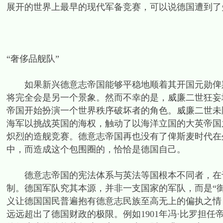
展开的世界上最早的现代军备竞赛，可以说德国遭到了
“奢侈品舰队”
如果新兴德意志帝国能够平稳地顺着其开国元勋俾斯
将完全会是另一个景象。然而不幸的是，威廉二世狂妄
帝国开始扮演一个世界秩序破坏者的角色。威廉二世未
海军以挑战英国的海权，触动了以海洋立国的大英帝国
炽烈的造舰竞赛。德意志帝国再也没有了俾斯麦时代在
中，而造成这个包围圈的，恰恰是德国自己。
德意志帝国的宪法体系与英法等国根本不同者，在于
制。德国军队究其本源，并非一支国家的军队，而是“
义让德国国民普遍抱有德意志民族至高无上的偏执之情
远远超出了德国财政的极限。例如1901年冯·比罗担