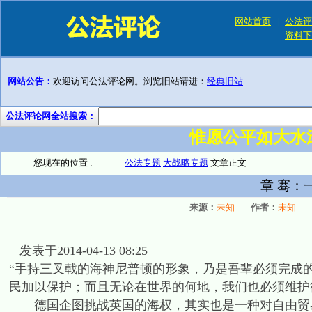
网站首页
|
公法评
资料下
网站公告：
欢迎访问公法评论网。浏览旧站请进：
经典旧站
公法评论网全站搜索：
惟愿公平如大水
您现在的位置 :
公法专题
大战略专题
文章正文
章 骞：
来源：
未知
作者：
未知
发表于2014-04-13 08:25
“手持三叉戟的海神尼普顿的形象，乃是吾辈必须完成
民加以保护；而且无论在世界的何地，我们也必须维护德
德国企图挑战英国的海权，其实也是一种对自由贸易