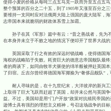
使得小麦的价格从每吨三点五马克一跃而升至五点五马克
整个预算的百分之二十五，到了1905年又涨至百分之三
要维持一支同时应对法俄两大陆上强国的庞大陆军，海
志帝国本来就脆弱的财政体系雪上加霜。
孙子在其《军形》篇中有云：“昔之善战者，先为不
在本身并未立于不败之地的情况下便叩开了世界大战的
英国采取了行之有效的深远封锁战略，使得德国海军
海权的战略陷于失败。耗资巨大的德意志帝国舰队最终
者的商谈下，如同由牧羊犬驱使的绵羊般被押赴英国本
了归宿。丘吉尔曾经将德国海军揶揄为“奢侈品舰队”
耐人寻味的是，在十九世纪末，大洋彼岸的新兴工业
上取得了巨大飞跃而赶超了英国，却并未公然与英国争
益。不过，美国却是用“门户开放”政策对抗殖民帝国的
逊博士具有强烈的理想主义精神，号召这场战争的目标