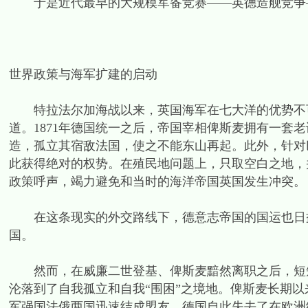
于是近代最早的大规模军备竞赛——英德造舰竞争
世界政策与海军扩建的启动
特拉法尔加海战以来，英国海军在七大洋的优势不可
道。1871年德国统一之后，帝国宰相俾斯麦拥有一套
造，孤立其宿敌法国，使之不能东山再起。此外，针对
此获得绝对的权势。在殖民地问题上，只取空白之地，
政策呼声，竭力避免和当时的海洋帝国英国发生冲突。
在这条现实的外交路线下，德意志帝国的国运也日益
国。
然而，在威廉二世登基、俾斯麦黯然离职之后，短短
沦落到了自我孤立和自我“围困”之境地。俾斯麦长期
军强国法俄两国迅速结成盟友，德国自此失去了在欧洲