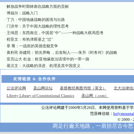
·
解放战争时期林彪在战略方面的贡献
·
博福尔：战略入门
·
丁力：中国地缘战略的困境与出路
·
门洪华：关于中国大战略的理性思考
·
王缉思：东西南北，中国居“中”——一种战略大棋局思考
·
程亚文：布热津斯基之“过”
·
章 骞：一战前的英德造舰竞争
·
黄朴民 孙建民：韬光养晦 ，后发制人——朱升《时务对》的战略
·
亚历山大·杜金：欧亚地缘政治语境中的一带一路
·
葛汉文：大战略的演进、机理及其中国意义
友情链接 & 合作伙伴
公法评论网
圣山网论坛
基督教经典图书馆（英文）
北大法律信
Liberty Library of Constitutional Classics
圣山网（.com）
公法评论网建于2000年5月26日。本网使用资料基
范亚峰信箱：
holymounta
© 2000
两足行遍天地路，一肩担尽古今愁