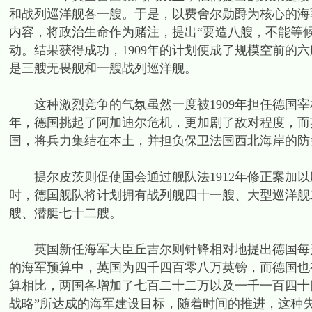
和战列巡洋舰各一艘。于是，以费舍尔勋爵为核心的海军
内容，将政治生命作为赌注，提出“要造八艘，不能等候（We want
动。结果获得成功，1909年的计划便成了规模空前的六
是三艘无畏舰和一艘战列巡洋舰。
这种激烈竞争的气氛虽然一度被1909年担任德国宰相
年，德国挑起了阿加迪尔危机，更加剧了敌对程度，而
国，将兵力集结在本土，并担负保卫法国西北海岸的防
提尔皮茨则促使国会通过舰队法1912年修正案加以应对
时，德国舰队将计划拥有战列舰四十一艘、大型巡洋舰
艘、潜艇七十二艘。
英国新任海军大臣丘吉尔则针锋相对地提出德国每开工建
的海军预算中，英国为四千四百零八万英镑，而德国也有两
算相比，两国各增加了七百二十二万以及一千一百四十
战略”所达成的海军建设目标，随着时间的推进，这种