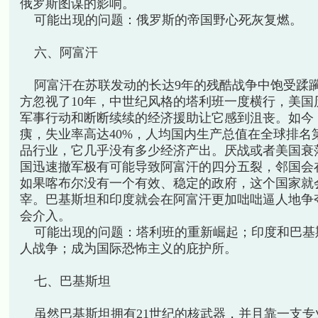
俄罗斯图谋的影响。
可能出现的问题：俄罗斯的帝国野心死灰复燃。
六、阿富汗
阿富汗在苏联发动的长达9年的残酷战争中饱受蹂
方忽视了10年，中世纪风格的塔利班一度横行，美国
军事行动和断断续续的经济援助让它感到沮丧。如今
痍，失业率高达40%，人均国内生产总值在全球排名第
品行业，它几乎没有多少经济产出。厌战或者美国衰
国迅速撤军极有可能导致阿富汗的四分五裂，邻国会
如果喀布尔没有一个有效、稳定的政府，这个国家就
宰。巴基斯坦和印度就会在阿富汗更加咄咄逼人地争
会介入。
可能出现的问题：塔利班的重新崛起；印度和巴基
人战争；成为国际恐怖主义的庇护所。
七、巴基斯坦
虽然巴基斯坦拥有21世纪的核武器，并且靠一支专