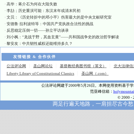
·
高华：蒋介石为何在大陆失败
·
李劼；历史重演可能：东汉末年或清末民初
·
文贝：《历史转折中的邓小平》伤害最大的是中央文献研究室
·
安德鲁·拉利波特等：中国共产党执政合法性的挑战
·
反思稳定压倒一切——孙立平访谈录
·
刘小枫：“龙战于野，其血玄黄”——共和国战争史的政治哲学解读
·
黎安友：中共韧性威权还能维持多久？
友情链接 & 合作伙伴
公法评论网
圣山网论坛
基督教经典图书馆（英文）
北大法律信
Liberty Library of Constitutional Classics
圣山网（.com）
公法评论网建于2000年5月26日。本网使用资料基
范亚峰信箱：
holymounta
© 2000
两足行遍天地路，一肩担尽古今愁