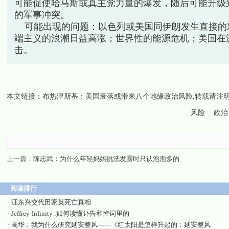
可能促使哈马斯或真主党力量的爆发，随后可能升级
的军事冲突。
可能出现的问题：以色列或美国同伊朗发生直接的
端主义的浪潮日益高涨；世界性的能源危机；美国在
击。
本文链接：
布热津斯基：美国衰落或带来八个地缘政治风险
,转载请注
风险
政治
上一篇：
陈志武：为什么年轻妈妈挑洗发露时只认泡泡多的
阅读排行
·
汪东兴交代田家英死亡真相
·
Jeffrey-Infinity :如何读懂讣告和悼词里的
·
高华：我为什么研究延安整风——《红太阳是怎样升起的：延安整风