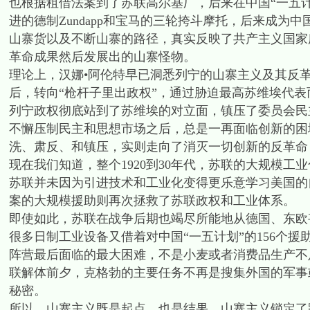
也根据租借法案到了苏联高尔基厂，后来在中国“一五
进的德制Zundapp和宝马的三轮挎斗摩托，后来成为
山寨货以及不断山寨的路径，真实反映了共产主义国家所谓
革命成果然后发展出的山寨怪物。
理论上，汉娜•阿伦特早已洞悉列宁的山寨主义及其反革
后，转向“枪杆子里出政权”，通过胁迫最高苏维埃代表
列宁政权彻底站到了苏维埃的对立面，镇压了委员会民
不懈压制民主和思想市场之后，总是一再面临创新的困
洗、肃反、和镇压，实则走向了消灭一切创新的反革命
现在我们知道，整个1920到30年代，苏联的大规模
苏联并未因为引进技术和工业化变得更乐意学习美国的
案的大规模援助则再次拯救了苏联政权和工业体系。
即使如此，苏联在战争后期也竭尽所能地从德国、东欧
很多日制工业设备又借着对中国“一五计划”的156个援
阵营最后面临的最大困难，不是小麦或者消费品生产不
联解体前夕，克格勃的主要任务不再是搜集外国的军事
秘密。
所以，山寨主义既是起点，也是结果，山寨主义锁定了