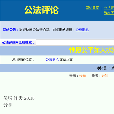
网站首页
|
公法评
资料下
网站公告：
欢迎访问公法评论网。浏览旧站请进：
经典旧站
公法评论网全站搜索：
惟愿公平如大水
您现在的位置 :
公法史论
文章正文
吴强：
来源：
未知
作者：
未知
吴强 昨天 20:18
分享