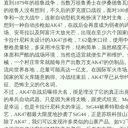
直到1879年的祖鲁战争，当数万祖鲁勇士在伊桑德鲁
的祖鲁人没有想到，不久后的罗克渡口战役，面对10
争和一次大战中，连射自动型机关枪扮演了绝对主角，
想到一种自动步枪如AK47，在战后会再度成为弱者
场、安哥拉以及阿富汗大放光芒，出现在至少六个国家
卡拉什尼科夫设计的AK47步枪，7.62毫米口径，使
整枪质量轻，多采用冲压零件，结构简单，虽然精度不
体质和严酷的战场环境，当然也适宜就便生产和维护。
械，一个村庄常常就能每月产出数万支AK47的仿制品。
流向世界各地，总量可能高达一亿支。在国际军火市场
国家的军火库随意购得。冷战结束后，AK47早已从
征、恐怖主义的代名词。
不过，AK47在战后曝得大名，很是埋没了它的真正出身
的单兵自动武器。只是因为来得太晚，跟虎式坦克、Me2
是幸运，也是卡拉什尼科夫的幸运。StG44被希特勒
艺，AK47都最大限度地抄袭了StG44，正是苏联科技
除了AK47，我们可以发现许多类似的山寨产品。如V2