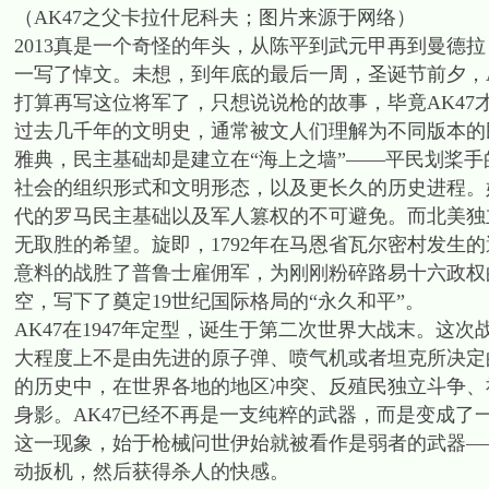
（AK47之父卡拉什尼科夫；图片来源于网络）
2013真是一个奇怪的年头，从陈平到武元甲再到曼德
一写了悼文。未想，到年底的最后一周，圣诞节前夕，
打算再写这位将军了，只想说说枪的故事，毕竟AK47
过去几千年的文明史，通常被文人们理解为不同版本的
雅典，民主基础却是建立在“海上之墙”——平民划桨
社会的组织形式和文明形态，以及更长久的历史进程。
代的罗马民主基础以及军人篡权的不可避免。而北美独
无取胜的希望。旋即，1792年在马恩省瓦尔密村发生
意料的战胜了普鲁士雇佣军，为刚刚粉碎路易十六政权
空，写下了奠定19世纪国际格局的“永久和平”。
AK47在1947年定型，诞生于第二次世界大战末。
大程度上不是由先进的原子弹、喷气机或者坦克所决定
的历史中，在世界各地的地区冲突、反殖民独立斗争、
身影。AK47已经不再是一支纯粹的武器，而是变成
这一现象，始于枪械问世伊始就被看作是弱者的武器—
动扳机，然后获得杀人的快感。