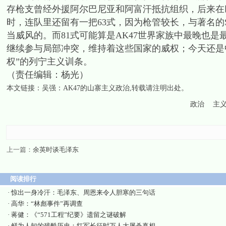
存枪支曾经外援阿尔巴尼亚和阿富汗抵抗组织，后来在
时，连队里还留有一把63式，因为枪管较长，与著名的
当威风的。而81式可能算是AK47世界家族中最晚也
继续参与局部冲突，维持着这些国家的威权；今天还是
权”的列宁主义训条。
（责任编辑：杨光）
本文链接：
吴强：AK47的山寨主义政治
,转载请注明出处。
政治
主
上一篇：
余英时谈毛泽东
阅读排行
·
惊出一身冷汗：毛泽东、周恩来令人胆寒的三句话
·
高华：“林彪事件”再调查
·
蒋健：《“571工程”纪要》遗留之谜破解
·
鲜为人知的残酷历史：红军长征时万人大屠杀真相