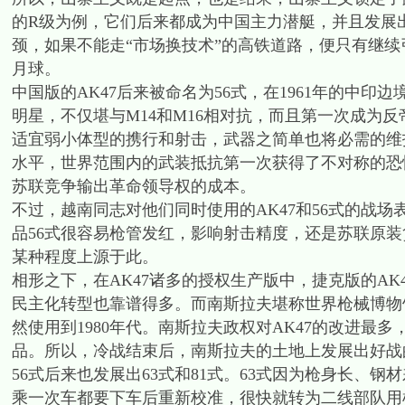
的R级为例，它们后来都成为中国主力潜艇，并且发展出
颈，如果不能走“市场换技术”的高铁道路，便只有继
月球。
中国版的AK47后来被命名为56式，在1961年的中
明星，不仅堪与M14和M16相对抗，而且第一次成为反
适宜弱小体型的携行和射击，武器之简单也将必需的维
水平，世界范围内的武装抵抗第一次获得了不对称的恐
苏联竞争输出革命领导权的成本。
不过，越南同志对他们同时使用的AK47和56式的战
品56式很容易枪管发红，影响射击精度，还是苏联原
某种程度上源于此。
相形之下，在AK47诸多的授权生产版中，捷克版的A
民主化转型也靠谱得多。而南斯拉夫堪称世界枪械博物馆，
然使用到1980年代。南斯拉夫政权对AK47的改进
品。所以，冷战结束后，南斯拉夫的土地上发展出好战
56式后来也发展出63式和81式。63式因为枪身长、
乘一次车都要下车后重新校准，很快就转为二线部队用枪