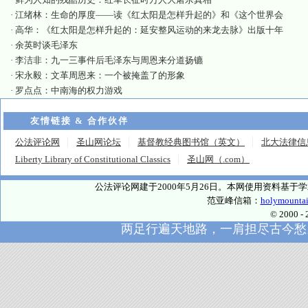
·
江绪林：生命的厚度——读《红太阳是怎样升起的》和《这个世界会
·
高华：《红太阳是怎样升起的：延安整风运动的来龙去脉》出版十年
·
余英时谈毛泽东
·
李洁非：九一三事件后毛泽东与周恩来分道扬镳
·
宋永毅：文革周恩来：一个被掩盖了的形象
·
罗点点：中南海的权力游戏
友情链接 & 合作伙伴
公法评论网
圣山网论坛
基督教经典图书馆（英文）
北大法律信
Liberty Library of Constitutional Classics
圣山网（.com）
公法评论网建于2000年5月26日。本网使用资料基
范亚峰信箱：
holymounta
© 2000
两足行遍天地路，一肩担尽古今愁