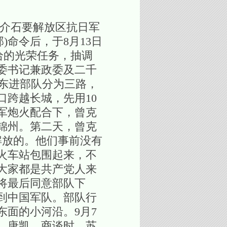
介石要解放区抗日军
)命令后，于8月13日
给的光荣任务，抽调
委书记兼政委及二千
的东进部队分为三路，
跨越长城，先用10
苏军炮火配合下，曾克
锦州。第二天，曾克
解放的。他们事前没有
火车站包围起来，不
大家都是共产党人来
将最后同意部队下
见到中国军队。部队行
面的小河沿。9月7
、唐凯。商谈时，苏