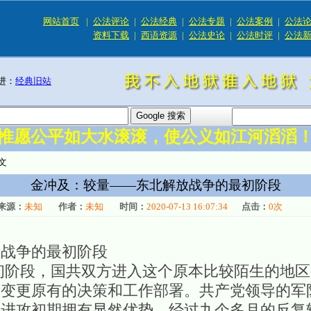
网站首页
|
公法评论
|
公法经典
|
公法专题
|
公法案例
|
公法
资料下载
|
西语资源
|
公法史论
|
公法时评
|
公法
进：
经典旧站
惟愿公平如大水滚滚，使公义如江河滔滔
文
金冲及：较量——东北解放战争的最初阶段
来源：
未知
作者：
未知
时间：
2020-07-13 16:07:34
点击：
0
次
放战争的最初阶段
段，国共双方进入这个原本比较陌生的地区
次变更原有的决策和工作部署。共产党领导的军
在进攻初期拥有显然优势。经过九个多月的反复