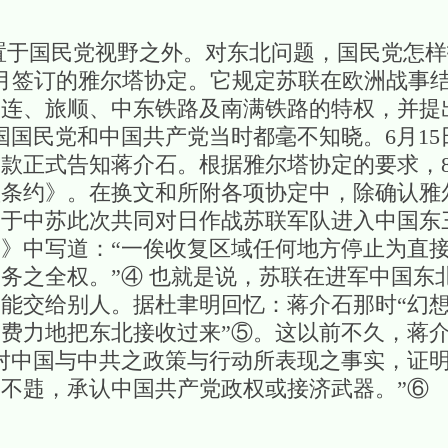
国民党视野之外。对东北问题，国民党怎样
年2月签订的雅尔塔协定。它规定苏联在欧洲战事
连、旅顺、中东铁路及南满铁路的特权，并提
国国民党和中国共产党当时都毫不知晓。6月1
款正式告知蒋介石。根据雅尔塔协定的要求，8
盟条约》。在换文和所附各项协定中，除确认雅
关于中苏此次共同对日作战苏联军队进入中国东
》中写道：“一俟收复区域任何地方停止为直
务之全权。”④ 也就是说，苏联在进军中国东
能交给别人。据杜聿明回忆：蒋介石那时“幻
费力地把东北接收过来”⑤。这以前不久，蒋
对中国与中共之政策与行动所表现之事实，证
不韪，承认中国共产党政权或接济武器。”⑥