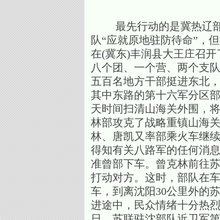
最先行动的是冀热辽部队
队“应就原地驻防待命”，但
在(冀东)丰润县大王庄召
八个团、一个营、两个支
五百名地方干部挺进东北，
其中东路的第十六军分区部
天时间扫清山海关外围，将
林部攻克了战略重镇山海关
林、唐凯又率部乘火车继续
得知有关八路军的任何消
准曾部下车。曾克林前往
打动对方。这时，部队在
车，到离沈阳30公里外的
进途中，民众情绪十分热烈
日，苏联驻沈部队近卫军