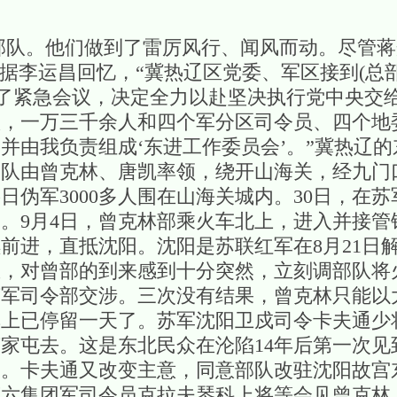
。他们做到了雷厉风行、闻风而动。尽管蒋
据李运昌回忆，“冀热辽区党委、军区接到(总部
开了紧急会议，决定全力以赴坚决执行党中央交
队，一万三千余人和四个军分区司令员、四个地
并由我负责组成‘东进工作委员会’。”冀热辽
队由曾克林、唐凯率领，绕开山海关，经九门口
日伪军3000多人围在山海关城内。30日，在
。9月4日，曾克林部乘火车北上，进入并接管
前进，直抵沈阳。沈阳是苏联红军在8月21日
息，对曾部的到来感到十分突然，立刻调部队将
苏军司令部交涉。三次没有结果，曾克林只能以
车上已停留一天了。苏军沈阳卫戍司令卡夫通少
苏家屯去。这是东北民众在沦陷14年后第一次
。卡夫通又改变主意，同意部队改驻沈阳故宫东
第六集团军司令员克拉夫琴科上将等会见曾克林