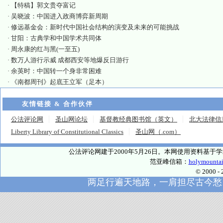
·
【特稿】郭文贵夺富记
·
吴晓波：中国进入政商博弈新周期
·
修远基金会：新时代中国社会结构的演变及未来的可能挑战
·
甘阳：古典学和中国学术共同体
·
周永康的红与黑(一至五)
·
数万人游行示威 成都西安等地爆反日游行
·
余英时：中国转一个身非常困难
·
《南都周刊》起底王立军（足本）
友情链接 & 合作伙伴
公法评论网
圣山网论坛
基督教经典图书馆（英文）
北大法律信
Liberty Library of Constitutional Classics
圣山网（.com）
公法评论网建于2000年5月26日。本网使用资料基
范亚峰信箱：
holymounta
© 2000
两足行遍天地路，一肩担尽古今愁