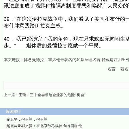
讯法庭变成了揭露种族隔离制度罪恶和唤醒广大民众的
39．“在这次伊拉克战争中，我们看见了美国和布什的
布什肆意践踏伊拉克主权。
40．“我已经演完了我的角色，现在只求默默无闻地
步。”——退休后的曼德拉甘愿做一个平民。
本文链接：
悼念曼德拉：重温他最著名的40条至理名言
,转载请注明出
名言
著名
上一篇：
王瑛：三中全会带给企业家的危险“机会”
阅读排行
·
崔卫平：倪玉兰，倪玉兰
·
起底富豪郭文贵：在北京号称战神 领导都怕他