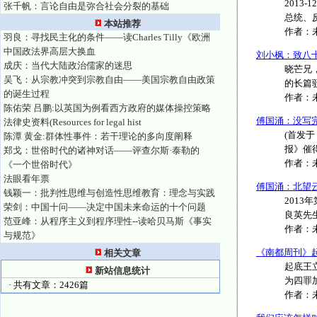
2013
张千帆：言论自由是弥合社会分裂的基础
总统、反
本站推荐
作者：
羽良：寻找民主化的条件——读Charles Tilly《欧洲
中国政法界高层大换血
刘小枫：致八
成庆：当代大陆政治儒家的迷思
晓芒兄
吴飞：从宗教冲突到宗教自由——美国宗教自由政策
的长篇
的诞生过程
作者：
陈佑荣 吕鹏:以英国为例看西方政府的媒体操控策略
傅国涌：没写
法律史资料(Resources for legal hist
(首发于
陈潭 黄金:群体性事件：若干理论的多向度阐释
报》催得
郑戈：世俗时代的诸神对话——评查尔斯·泰勒的
作者：
《一个世俗时代》
法眼看年票
傅国涌：北望
钱颖一：批判性思维与创造性思维教育：理念与实践
201
荣剑：中国十问——决定中国未来命运的十个问题
良英先生
范亚峰：从程序主义到程序理性--读哈贝马斯《事实
作者：
与规范》
《南都周刊》
相关文章
起底王
新站信息统计
为四罪
· 共有文章：2426篇
作者：