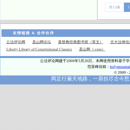
共13条
1
友情链接 & 合作伙伴
公法评论网
圣山网论坛
基督教经典图书馆（英文）
北大法律信
Liberty Library of Constitutional Classics
圣山网（.com）
公法评论网建于2000年5月26日。本网使用资料基
范亚峰信箱：
holymounta
© 2000
两足行遍天地路，一肩担尽古今愁