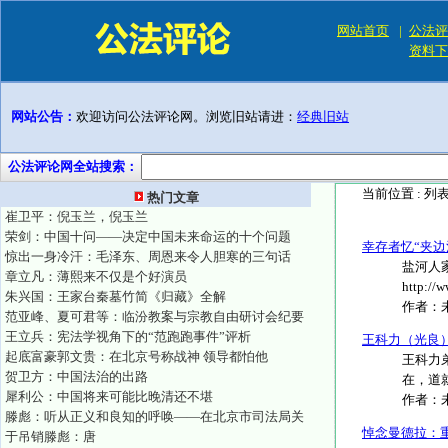
网站首页
|
公法评
资料下
网站公告：
欢迎访问公法评论网。浏览旧站请进：
经典旧站
公法评论网全站搜索：
当前位置 :
列
热门文章
崔卫平：倪玉兰，倪玉兰
荣剑：中国十问——决定中国未来命运的十个问题
幸存者忆“夹
惊出一身冷汗：毛泽东、周恩来令人胆寒的三句话
盐河人家 
章立凡：薄熙来不仅是个好演员
http://ww
朱兴国：王家台秦墓竹简《归藏》全解
作者：
范亚峰、夏可君等：临汾教案与宗教自由研讨会纪要
王立兵：宪法学视角下的“范跑跑事件”评析
王科力（光良
起底富豪郭文贵：在北京号称战神 领导都怕他
王科力弟
贺卫方：中国法治的出路
在，道就
犀利公：中国将来可能比晚清还不堪
作者：
滕彪：听从正义和良知的呼唤——在北京市司法局关
悼念曼德拉：
于吊销滕彪：唐