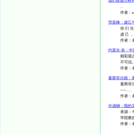
我们应该怎样
...
作者：
范亚峰：虚己
你 们 当
虚 己 ， 取
作者：
约瑟夫·奈：
精彩观点
不可信。
作者：
曼斯菲尔德：
曼斯菲尔德撰
-----......
作者：
许成钢：我的
来源：
学院教授
作者：