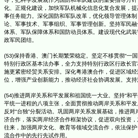
导，
把科学发展观作为国防和军队建设的重要指导方针
化、
正规化建设，加快军队机械化信息化复合发展，
提
事任务
能力。深化国防和军队改革，优化领导管理体制
论、
军事技术、军事组织、军事管理创新。坚持军民融
体系、
军队保障体系和国防动员体系。建设现代化武装
政军民团结。
(53)保持香港、澳门长期繁荣稳定。坚定不移贯彻“一国
特别行政区基本法办事，
全力支持特别行政区行政长官
施更紧密经贸关系安排。深化粤港澳合作，
促进区域经
位，增强产业创新能力，推动经济社会协调发展。
支持
(54)推进两岸关系和平发展和祖国统一大业。坚持“和
平统一进程的八项主张，
全面贯彻推动两岸关系和平发
反对“台独”分裂活动。
巩固两岸关系发展基础，推进两
济合作，
落实两岸经济合作框架协议，促进双向投资，
往来，加强两岸文化、
教育等领域交流合作，依法保护
流合作中的先行先试作用。