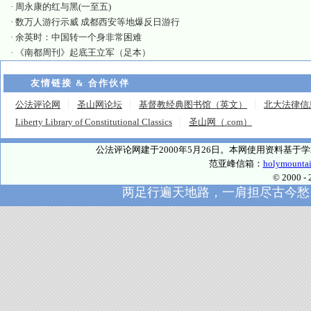
·
周永康的红与黑(一至五)
·
数万人游行示威 成都西安等地爆反日游行
·
余英时：中国转一个身非常困难
·
《南都周刊》起底王立军（足本）
友情链接 & 合作伙伴
公法评论网
圣山网论坛
基督教经典图书馆（英文）
北大法律信
Liberty Library of Constitutional Classics
圣山网（.com）
公法评论网建于2000年5月26日。本网使用资料基
范亚峰信箱：
holymounta
© 2000
两足行遍天地路，一肩担尽古今愁