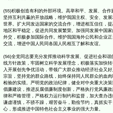
(55)积极创造有利的外部环境。高举和平、发展、合作
坚持互利共赢的开放战略，维护我国主权、安全、发展
世界。
扩大同发达国家的交流合作，增进相互信任，提
地区和平稳定，
促进共同发展繁荣。加强同发展中国家
外交，积极参加国际合作。
维护我国海外公民和企业正
交流，
增进中国人民同各国人民相互了解和友谊。
(56)全党同志要充分发挥推动科学发展、
促进社会和谐
线方针政策，
牢固树立科学发展理念，积极落实加快转
入开展创先争优活动，
带领广大群众推动经济社会又好
宗旨，
坚持党的群众路线，始终保持同人民群众的血肉
检验的实绩。
严明党的政治纪律，
健全对中央重大决策
倡廉建设，推进反腐倡廉制度创新，
严格执行党风廉政
律和严格管理，严格权力运行制约和监督，
加大查办违
谦虚谨慎，不骄不躁，
艰苦奋斗，勤俭节约，真抓实干
心，
形成推进中国特色社会主义事业的强大力量。