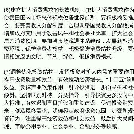
(6)建立扩大消费需求的长效机制。
把扩大消费需求作
使我国国内市场总体规模位居世界前列。
要积极稳妥推
会。要完善收入分配制度，
合理调整国民收入分配格局
增加政府支出用于改善民生和社会事业比重，
扩大社会
居民消费预期。要加强市场流通体系建设，
发展新型消
费环境，保护消费者权益，积极促进消费结构升级。
要
情相适应的文明、节约、绿色、低碳消费模式。
(7)调整优化投资结构。发挥投资对扩大内需的重要作
提高投资质量和效益，有效拉动经济增长。“十二五”
前
效益
。发挥产业政策作用，引导投资进一步向民生和社
倾斜。
坚持区别对待、分类指导，引导投资更多投向中
入标准，
有效遏制盲目扩张和重复建设。促进投资消费
来，创造最终需求。
明确界定政府投资范围，加强和规
资行为，
注重提高经济效益和社会效益。鼓励扩大民间
施、市政公用事业、社会事业、
金融服务等领域。