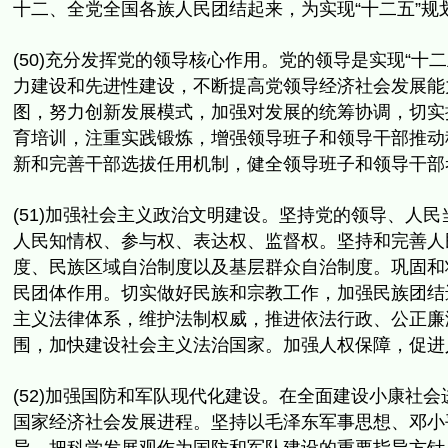
十二、全党全国各族人民团结起来，为实现“十二五”规
(50)充分发挥党的领导核心作用。党的领导是实现“十二
力建设和先进性建设，
不断提高党领导经济社会发展能
图，
努力创新发展模式，加强对发展的统筹协调，切实
育培训，注重实践锻炼，
增强领导班子和领导干部推动
新和完善干部选拔任用机制，
健全领导班子和领导干部
(51)加强社会主义政治文明建设。坚持党的领导、
人民
人民知情权、参与权、表达权、监督权。
坚持和完善人
度、
民族区域自治制度以及基层群众自治制度。
巩固和
民团体作用。切实做好民族和宗教工作，
加强民族团结
主义法律体系，维护法制权威，推进依法行政、
公正廉
围，
加快建设社会主义法治国家。加强人权保障，
促进
(52)加强国防和军队现代化建设。
在全面建设小康社会
国家经济社会发展进程。
坚持以毛泽东军事思想、邓小