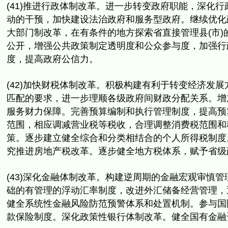
(41)推进行政体制改革。进一步转变政府职能，
深化行
动的干预，加快建设法治政府和服务型政府。
继续优化
大部门制改革，在有条件的地方探索省直接管理县(市)
公开，
增强公共政策制定透明度和公众参与度，加强行
度，
提高政府公信力。
(42)加快财税体制改革。
积极构建有利于转变经济发展
匹配的要求，
进一步理顺各级政府间财政分配关系。
增
服务财力保障。
完善预算编制和执行管理制度，提高预
范围，
相应调减营业税等税收，合理调整消费税范围和
策。
逐步建立健全综合和分类相结合的个人所得税制度
究推进房地产税改革。逐步健全地方税体系，
赋予省级
(43)深化金融体制改革。
构建逆周期的金融宏观审慎管
础的有管理的浮动汇率制度，
改进外汇储备经营管理，
健全系统性金融风险防范预警体系和处置机制。
参与国
款保险制度。深化政策性银行体制改革。
健全国有金融