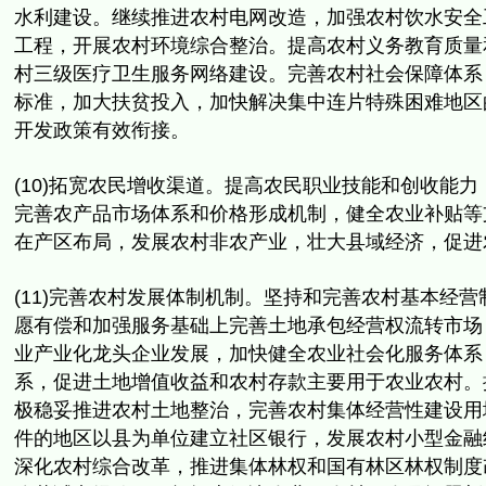
水利建设。
继续推进农村电网改造，加强农村饮水安全
工程，开展农村环境综合整治。
提高农村义务教育质量
村三级医疗卫生服务网络建设。完善农村社会保障体系
标准，
加大扶贫投入，加快解决集中连片特殊困难地区
开发政策有效衔接。
(10)拓宽农民增收渠道。提高农民职业技能和创收能力
完善农产品市场体系和价格形成机制，
健全农业补贴等
在产区布局，发展农村非农产业，壮大县域经济，
促进
(11)完善农村发展体制机制。坚持和完善农村基本经营
愿有偿和加强服务基础上完善土地承包经营权流转市场
业产业化龙头企业发展，
加快健全农业社会化服务体系
系，
促进土地增值收益和农村存款主要用于农业农村。
极稳妥推进农村土地整治，
完善农村集体经营性建设用
件的地区以县为单位建立社区银行，
发展农村小型金融
深化农村综合改革，
推进集体林权和国有林区林权制度