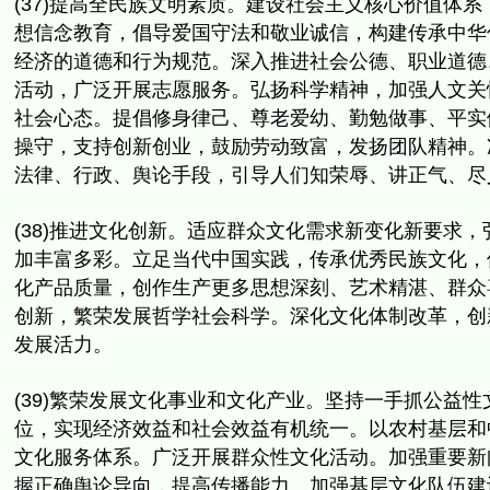
(37)提高全民族文明素质。建设社会主义核心价值体系
想信念教
育，倡导爱国守法和敬业诚信，构建传承中华
经济的道德和行为规范。深入推进社会公德、
职业道德
活动，广泛开展志愿服务。
弘扬科学精神，加强人文关
社会心态。提倡修身律己、尊老爱幼、
勤勉做事、平实
操守，支持创新创业，鼓励劳动致富，发扬团队精神。
法律、
行政、舆论手段，引导人们知荣辱、讲正气、尽
(38)推进文化创新。适应群众文化需求新变化新要求，
加丰富多彩。立足当代中国实践，
传承优秀民族文化，
化产品质量，
创作生产更多思想深刻、艺术精湛、群众
创新，繁荣发展哲学社会科学。
深化文化体制改革，创
发展活力。
(39)繁荣发展文化事业和文化产业。
坚持一手抓公益性
位，实现经济效益和社会效益有机统一。
以农村基层和
文化服务体系。广泛开展群众性文化活动。
加强重要新
握正确舆论导向，提高传播能力。加强基层文化队伍建