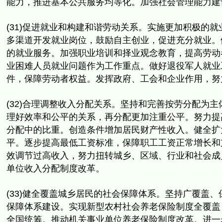
能力，
推进基本公共服务均等化。加强社会管理能力建
(31)促进就业和构建和谐劳动关系。实施更加积极的就
多渠道开发就业岗位，鼓励自主创业，促进充分就业。
的就业服务。加强职业培训和择业观念教育，
提高劳动
业困难人员就业问题作为工作重点。做好退役军人就业
件，
保障劳动者权益。发挥政府、工会和企业作用，
努
(32)合理调整收入分配关系。坚持和完善按劳分配为主
理好效率和公平的关系，
再分配更加注重公平。努力提
分配中的比重。创造条件增加居民财产性收入。
健全扩
平。
逐步提高最低工资标准，保障职工工资正常增长和
效调节过高收入，努力扭转城乡、区域、
行业和社会成
单位收入分配制度改革。
(33)健全覆盖城乡居民的社会保障体系。坚持广覆盖、
保障体系建设。
实现新型农村社会养老保险制度全覆盖
全国统筹。
推动机关事业单位养老保险制度改革。
进一