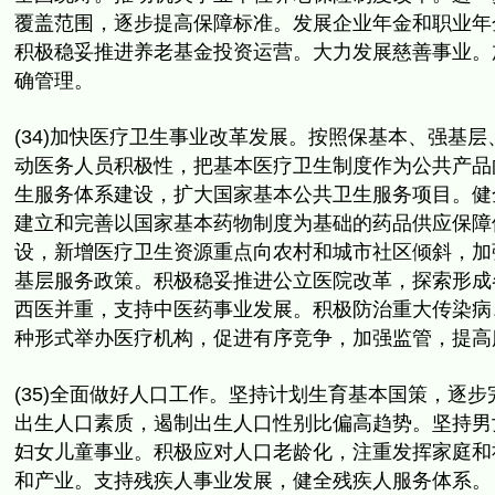
覆盖范围，逐步提高保障标准。
发展企业年金和职业年
积极稳妥推进养老基金投资运营。
大力发展慈善事业。
确管理。
(34)加快医疗卫生事业改革发展。按照保基本、强基层
动医务人员积极性，
把基本医疗卫生制度作为公共产品
生服务体系建设，
扩大国家基本公共卫生服务项目。
健
建立和完善以国家基本药物制度为基础的药品供应保障
设，
新增医疗卫生资源重点向农村和城市社区倾斜，
加
基层服务政策。
积极稳妥推进公立医院改革，
探索形成
西医并重，支持中医药事业发展。积极防治重大传染病
种形式举办医疗机构，促进有序竞争，加强监管，
提高
(35)全面做好人口工作。坚持计划生育基本国策，
逐步
出生人口素质，遏制出生人口性别比偏高趋势。坚持男
妇女儿童事业。
积极应对人口老龄化，注重发挥家庭和
和产业。
支持残疾人事业发展，健全残疾人服务体系。