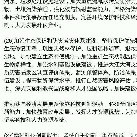
污水、垃圾处理设施建设，
加大重点流域水污染防治力
物、土壤污染治理，强化核与辐射监管能力。
严格污染
事件和污染事故责任追究制度。
完善环境保护科技和经
制，大力发展环保产业。
(26)加强生态保护和防灾减灾体系建设。
坚持保护优先
生态修复工程，巩固天然林保护、退耕还林还草、
退牧
湿地。加快建立生态补偿机制，
加强重点生态功能区保
生物多样性。加强水利基础设施建设，
推进大江大河支
质灾害易发区调查评价体系、监测预警体系、防治体系
伍建设，
提高物资保障水平。推行自然灾害风险评估，
七、深入实施科教兴国战略和人才强国战略，加快建设
推动我国经济发展更多依靠科技创新驱动，
必须全面落
新能力，加快教育改革发展，发挥人才资源优势，
为加
坚实科技和人力资源基础。
(27)增强科技创新能力。坚持自主创新、重点跨越、支