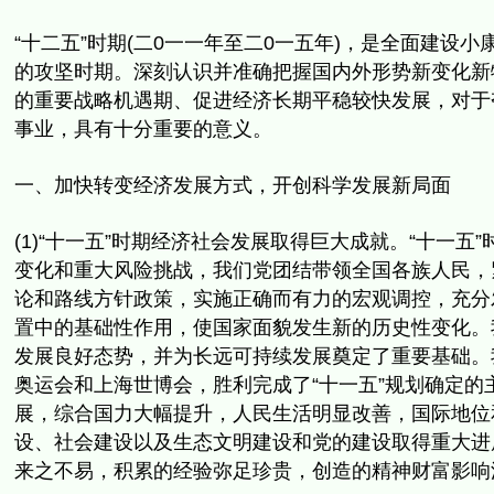
“十二五”时期(二0一一年至二0一五年)，
是全面建设小
的攻坚时期。
深刻认识并准确把握国内外形势新变化新特
的重要战略机遇期、
促进经济长期平稳较快发展，对于
事业，具有十分重要的意义。
一、加快转变经济发展方式，开创科学发展新局面
(1)“十一五”时期经济社会发展取得巨大成就。“十一五”
变化和重大风险挑战，
我们党团结带领全国各族人民，
论和路线方针政策，实施正确而有力的宏观调控，
充分
置中的基础性作用，
使国家面貌发生新的历史性变化。
发展良好态势，
并为长远可持续发展奠定了重要基础。
奥运会和上海世博会，胜利完成了“十一五”
规划确定的
展，综合国力大幅提升，人民生活明显改善，
国际地位
设、社会建设以及生态文明建设和党的建设取得重大进
来之不易，
积累的经验弥足珍贵，创造的精神财富影响