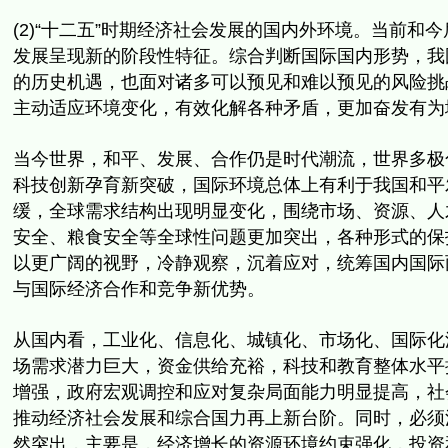
(2)“十二五”时期经济社会发展的国内外环境。
当前和今
发展呈现新的阶段性特征。综合判断国际国内形势，
我
的历史机遇，
也面对诸多可以预见和难以预见的风险挑
主动适应环境变化，有效化解各种矛盾，
更加奋发有为
当今世界，和平、发展、合作仍是时代潮流，世界多极
科技创新孕育新突破，国际环境总体上有利于我国和平
缓，
全球需求结构出现明显变化，围绕市场、资源、人
安全、
粮食安全等全球性问题更加突出，各种形式的保
以更广阔的视野，
冷静观察，沉着应对，统筹国内国际
与国际经济合作和竞争新优势。
从国内看，工业化、信息化、城镇化、市场化、国际化
场需求潜力巨大，
资金供给充裕，科技和教育整体水平
增强，
政府宏观调控和应对复杂局面能力明显提高，
社
推动经济社会发展和综合国力再上新台阶。同时，
必须
然突出，主要是，经济增长的资源环境约束强化，
投资