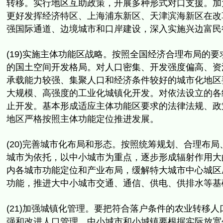
转移。实行地区互助政策，开展多种形式对口支援。
加
更好发挥经济特区、上海浦东新区、
天津滨海新区在改
强国际通道、边境城市和口岸建设，
深入实施兴边富民
(19)实施主体功能区战略。按照全国经济合理布局的要
的国土空间开发格局。对人口密集、开发强度偏高、
资
承载能力较强、
集聚人口和经济条件较好的城市化地区
大规模、
高强度的工业化城镇化开发。
对依法设立的各
止开发。基本形成适应主体功能区要求的法律法规、
政
地区严格按照主体功能定位推进发展。
(20)完善城市化布局和形态。按照统筹规划、合理布局
城市为依托，以中小城市为重点，
逐步形成辐射作用大
内各城市功能定位和产业布局，
缓解特大城市中心城区
功能，推进大中小城市交通、通信、
供电、供排水等基
(21)加强城镇化管理。
要把符合落户条件的农业转移人
强和改进人口管理，
中小城市和小城镇要根据实际放宽