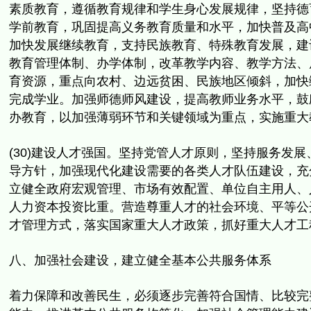
素质教育，
遵循教育规律和学生身心发展规律，坚持德
学前教育，
巩固提高义务教育质量和水平，加快普及高
加快发展继续教育，
支持民族教育、特殊教育发展，建
教育管理体制、
办学体制，改革教学内容、教学方法、
育资源，重点向农村、边远贫困、
民族地区倾斜，加快
完成学业。加强师德师风建设，
提高教师业务水平，鼓
办教育，以加强薄弱环节和关键领域为重点，
实施重大
(30)建设人才强国。坚持党管人才原则，坚持服务发展
导方针，
加强现代化建设需要的各类人才队伍建设，充
立健全政府宏观管理、
市场有效配置、单位自主用人、
人力资本投资比重。
营造尊重人才的社会环境、平等公
才管理方式，
落实国家重大人才政策，抓好重大人才工
八、加强社会建设，建立健全基本公共服务体系
着力保障和改善民生，必须逐步完善符合国情、比较完