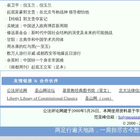
·
崔卫平：倪玉兰，倪玉兰
·
起底富豪郭文贵：在北京号称战神 领导都怕他
·
【特稿】郭文贵夺富记
·
吴晓波：中国进入政商博弈新周期
·
修远基金会：新时代中国社会结构的演变及未来的可能挑战
·
甘阳：古典学和中国学术共同体
·
周永康的红与黑(一至五)
·
数万人游行示威 成都西安等地爆反日游行
·
余英时：中国转一个身非常困难
·
《南都周刊》起底王立军（足本）
友情链接 & 合作伙伴
公法评论网
圣山网论坛
基督教经典图书馆（英文）
北大法律信
Liberty Library of Constitutional Classics
圣山网（.com）
公法评论网建于2000年5月26日。本网使用资料基
范亚峰信箱：
holymounta
© 2000
两足行遍天地路，一肩担尽古今愁