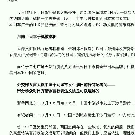
保护。
反日情绪下，日货店销售大幅受挫。西部国际车城本田4S店一销售人
的德国迈腾，称怕开出去被砸。晚上，市中心钟楼附近日本索尼专卖店、
本田车广告的LED屏也被砸，警方封闭城区道路，并出动大批特警维持秩
河南：日本手机被撤柜
香港文汇报讯（记者程相逢、朱利郑州报道）昨日，郑州爆发声势浩大
香港文汇报记者：“我很爱我们的祖国，我们是高素质的民族，我们要用
而位于二七广场天然商厦的八方通讯昨日下令将全部日本品牌手机撤柜
看日本对中国的态度。
外交部发言人就中国个别城市发生涉日游行答记者问——
部分群众对日方错误言行表达义愤是可以理解的
新华网北京１０月１６日电１６日，中国个别城市发生了涉日游行，
有记者问：１０月１６日，中国个别城市发生了涉日游行，中方对此
答：中日互为重要邻国。两国之间存在一些敏感、复杂的问题，我们主
的某些错误言行表达义愤是可以理解的，但我们主张，应当依法、理性表