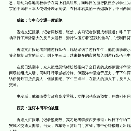
悉，活动为各地高校学子在网上召集组织，而昨日的游行队伍亦以学生为
京的中国驻日本大使馆外表示抗议。在日本右翼的一再煽动下，中日两国
成都：市中心交通一度断绝
香港文汇报讯（记者周秋蓓、张楚，实习记者张骥成都报道）昨日下午
场举行了声势浩大的反日大游行，游行队伍打着“还我钓鱼岛”、“抵制日货
香港文汇报记者跟随游行队伍，现场采访了游行学生，他们纷纷表示，
签名抵制日货的活动。到下午三点，越来越多的市民加入到游行队伍当中
在反日浪潮中，众人把愤怒情绪纷纷指向了全日资的成都伊藤洋华堂和
商场前组成人墙，同时呼吁示威者冷静。伊藤洋华堂迫于压力，于下午两
访伊势丹百货负责人，但被拒绝。下午三点半，在新人的加入下，反日人
交通。
事发后，成都市委市政府高度重视，立即启动应急预案，严防别有用
西安：退订本田车怕被砸
香港文汇报讯（记者熊晓芳、实习记者李媛西安报道）昨日下午约二时
安城区交通大拥堵。当天，汽车等日货店门可罗雀，市中心钟楼附近出现