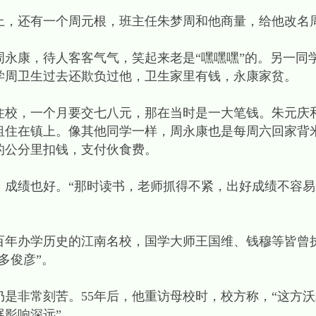
，还有一个周元根，班主任朱梦周和他商量，给他改名
康，待人客客气气，笑起来老是“嘿嘿嘿”的。另一同
学周卫生过去还欺负过他，卫生家里有钱，永康家贫。
校，一个月要交七八元，那在当时是一大笔钱。朱元庆和
租住在镇上。像其他同学一样，周永康也是每周六回家背
的公分里扣钱，支付伙食费。
绩也好。“那时读书，老师抓得不紧，出好成绩不容易。”
办学历史的江南名校，国学大师王国维、钱穆等皆曾
多俊彦”。
非常刻苦。55年后，他重访母校时，校方称，“这方沃
影响深远”。