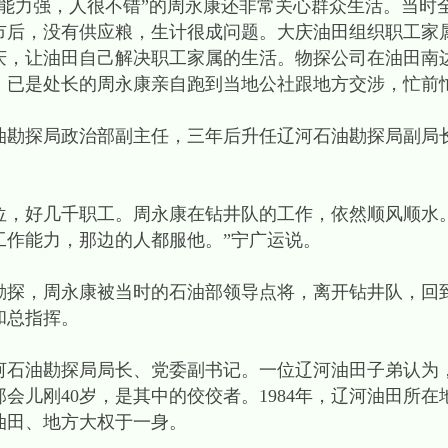
力强，人很不错”的周永康还非常关心群众生活。当时
市后，没有供应粮，生计很成问题。大庆油田组织职工家
庆，让油田自己解决职工家属的生活。物探公司在油田南
，已是处长的周永康亲自跑到当地公社跟地方交涉，忙前
油勘探局政治部副主任，三年后升任辽河石油勘探局副局
好几千职工。周永康在钻井队的工作，依然顺风顺水。
工作能力，那边的人都服他。”宁广运说。
，周永康被当时的石油部领导点将，离开钻井队，回
和总指挥。
河石油勘探局局长、党委副书记。一位辽河油田子弟认为
会儿刚40岁，是其中的佼佼者。1984年，辽河油田所
油田、地方大权于一身。