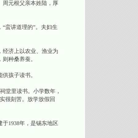
。周元根父亲本姓陆，厚
“蛮讲道理的”。夫妇生
，经济上以农业、渔业为
，则种桑养蚕。
能供孩子读书。
的祠堂里读书。小学数年，
确实很刻苦。放学放假回
1938年，是锡东地区