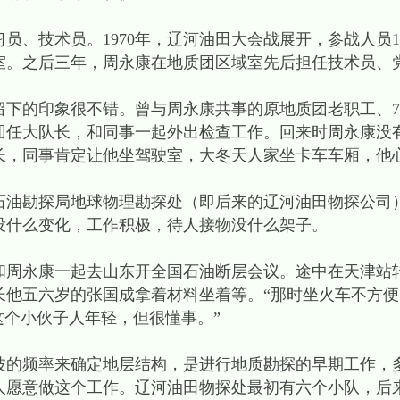
技术员。1970年，辽河油田大会战展开，参战人员10
室。之后三年，周永康在地质团区域室先后担任技术员、
的印象很不错。曾与周永康共事的原地质团老职工、7
团任大队长，和同事一起外出检查工作。回来时周永康没
长，同事肯定让他坐驾驶室，大冬天人家坐卡车车厢，他
石油勘探局地球物理勘探处（即后来的辽河油田物探公司
没什么变化，工作积极，待人接物没什么架子。
永康一起去山东开全国石油断层会议。途中在天津站
长他五六岁的张国成拿着材料坐着等。“那时坐火车不方
这个小伙子人年轻，但很懂事。”
频率来确定地层结构，是进行地质勘探的早期工作，
人愿意做这个工作。辽河油田物探处最初有六个小队，后