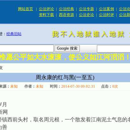
网站首页
|
公法评论
|
公法经典
|
公法专题
|
公法案例
|
公法
资料下载
|
西语资源
|
公法史论
|
公法时评
|
公法
进：
经典旧站
惟愿公平如大水滚滚，使公义如江河滔滔
文
周永康的红与黑(一至五)
来源：
未知
作者：
未知
时间：
2014-07-30 09:02:31
点击：
0
次
岁月
财新网
厚桥镇西前头村，取名周元根，一个散发着江南泥土气息的
为善