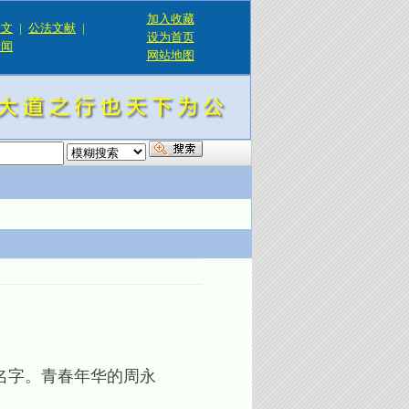
加入收藏
论文
|
公法文献
|
设为首页
新闻
网站地图
！
名字。青春年华的周永