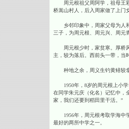
周元根祖父周阿学，祖母王彩宝
桥嵩山村人，后入周家做了上门
乡邻印象中，周家父母为人和善
三子，为周元根、周元兴、周元
周元根少时，家贫寒。厚桥风物
主，较为落后。西前头一带，当
种地之余，周义生钓黄鳝较拿手
1950年，8岁的周元根上小
在同学朱元庆（化名）记忆中，
家，我们还要到稻田里干活。”
1956年，周元根考取学海中学
最好的两所中学之一。