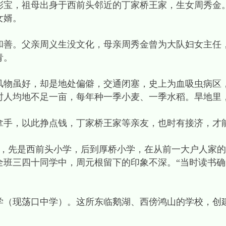
，祖母出身于西前头邻近的丁家桥王家，生女周秀金
女婿。
。父亲周义生没文化，母亲周秀金曾为大队妇女主任，
青。
虽好，却是地处偏僻，交通闭塞，史上为血吸虫病区
时人均地不足一亩，每年种一季小麦、一季水稻。旱地里
，以此挣点钱，丁家桥王家等亲友，也时有接济，才
学，先是西前头小学，后到厚桥小学，在从前一大户人家
全班三四十同学中，周元根留下的印象不深。“当时读书
（现荡口中学）。这所东临鹅湖、西傍鸿山的学校，创建于