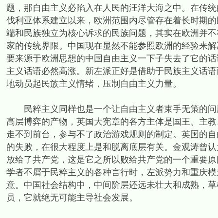
题，那自由主义必陷入在人民的汪洋大海之中。在传统
伐利亚体系建立以来，欧洲范围内尽管存在着长时期的
端和民族独立为核心诉求的民族问题，其实在欧洲并不
家的传统界限。中国现在显然不能参照欧洲的经验来解
要来源于欧洲思想的中国自由主义一下子失去了它的话
主义话语必然高涨。新左派正好是借助于民族主义话语
地动员起民族主义情绪，压制自由主义力量。
民粹主义同样也是一个让自由主义者束手无策的问题
高层博弈的产物，英国大宪章的各方主体是国王、主教
走不到前台，参与不了政治游戏规则的制定。英国的自
的失败，在很大程度上是和脱离底层有关。金观涛曾认
放给了共产党，这是它之所以败给共产党的一个重要原
学者不屑于民粹主义的各种言行时，左派势力和重庆模
意。中国社会结构中，中间阶层还远未壮大和成熟，草
员，它就绝无可能主导社会发展。