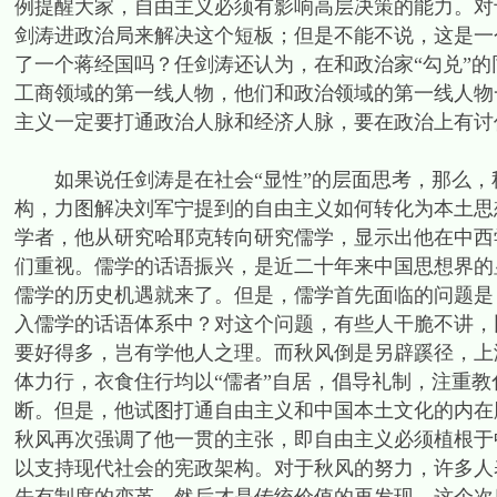
例提醒大家，自由主义必须有影响高层决策的能力。对
剑涛进政治局来解决这个短板；但是不能不说，这是一
了一个蒋经国吗？任剑涛还认为，在和政治家“勾兑”的
工商领域的第一线人物，他们和政治领域的第一线人物
主义一定要打通政治人脉和经济人脉，要在政治上有讨
如果说任剑涛是在社会“显性”的层面思考，那么，
构，力图解决刘军宁提到的自由主义如何转化为本土思
学者，他从研究哈耶克转向研究儒学，显示出他在中西
们重视。儒学的话语振兴，是近二十年来中国思想界的
儒学的历史机遇就来了。但是，儒学首先面临的问题是
入儒学的话语体系中？对这个问题，有些人干脆不讲，
要好得多，岂有学他人之理。而秋风倒是另辟蹊径，上
体力行，衣食住行均以“儒者”自居，倡导礼制，注重教
断。但是，他试图打通自由主义和中国本土文化的内在
秋风再次强调了他一贯的主张，即自由主义必须植根于
以支持现代社会的宪政架构。对于秋风的努力，许多人