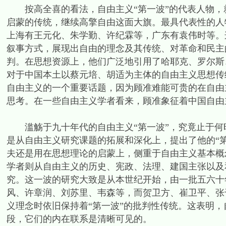
按高全喜的看法，自由主义“第一波”的代表人物，
启蒙的传统，继续高擎自由这面大旗。最具代表性的人
上海有王元化、朱学勤、许纪霖等，广东有袁伟时等。
叙事方式，展现出自由的理念及其传统、对革命和民主
判。在思想资源上，他们广泛地引用了哈耶克、罗尔斯
对于中国本土以蔡元培、胡适为主体的自由主义思想传
自由主义的一个重要话题，因为顾准难能可贵的在自由
思考。在一些自由主义学者看来，顾准象征着中国自由
滥觞于九十年代的自由主义“第一波”，究竟止于何
是从自由主义研究课题的拓展和深化上，提出了他的“第
夫还是用在思想理论的启蒙上，侧重于自由主义基本概
学者则从自由主义的历史、宪政、法理、建国主张以及
究。这一波的研究大致是从本世纪开始，由一批五六十
风、许章润、刘苏里、韦森等，而贺卫方、崔卫平、张
义理念时依旧保持着“第一波”的批判性传统。这表明，
段，它们的内在联系是清晰可见的。