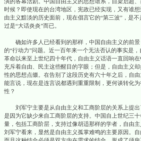
演的各幕活剧。中国自由主义的思想谱系，自梁启超、
时候？即使现在的台湾地区，宪政已经实现，又有谁想
由主义黯淡的历史面前，现在倡言它的“第三波”，是
过是“大话炎炎”而已。
确如许多人已经看到的那样，中国自由主义的前景，
的“行动力”问题。近一百年来一个无法否认的事实是
革命以来至上世纪四十年代，自由主义话语一直回响在
充斥着自由、民主这些醒目的字眼；但是，自由主义却
性的思想点缀。在告别了这段历史有六十年之后，自由
能言说，现在是连言说都遇到重重限制，更何谈转化为
性？
刘军宁主要是从自由主义和工商阶层的关系上提出了
是因为它缺少来自工商阶层的支持。中国自上世纪三十
量，包括工商阶层，支持过像胡适那样的学者，自由主
刘军宁看来，显然是自由主义孤掌难鸣的主要原因。自
而且这种结合必须是双方内在需求的结合，形成了须臾