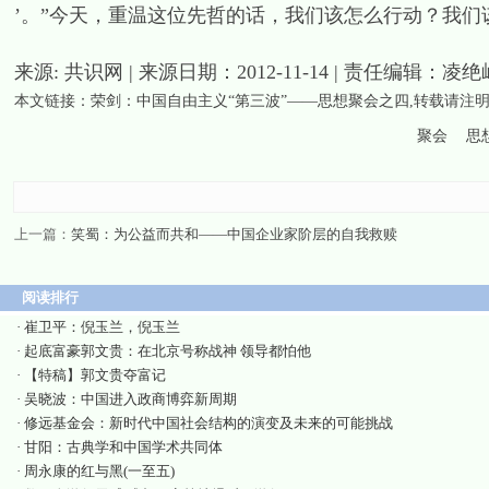
’。”今天，重温这位先哲的话，我们该怎么行动？我们
来源: 共识网 | 来源日期：2012-11-14 | 责任编辑：凌绝
本文链接：
荣剑：中国自由主义“第三波”——思想聚会之四
,转载请注
聚会
思
上一篇：
笑蜀：为公益而共和——中国企业家阶层的自我救赎
阅读排行
·
崔卫平：倪玉兰，倪玉兰
·
起底富豪郭文贵：在北京号称战神 领导都怕他
·
【特稿】郭文贵夺富记
·
吴晓波：中国进入政商博弈新周期
·
修远基金会：新时代中国社会结构的演变及未来的可能挑战
·
甘阳：古典学和中国学术共同体
·
周永康的红与黑(一至五)