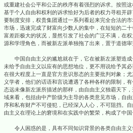
或重建社会公平和公正的秩序有着强烈的诉求。按照这
基于个人自由和权利的诉求恰好为后者的权力寻租开辟
要制度安排，权贵集团通过一系列看起来完全合法的市
市场，迅速完成了财富向少数人的集中，在短短的二十
富差距极大的状况，显然引发了社会的广泛不满，在权
源和学理角色，而被新左派单独拖了出来，置于道德审
中国自由主义的尴尬就在于，它在被新左派塑造成一
未给予自由主义以应有的思想地位，更不用说给予其必
在很大程度上一直是官方意识形态的主要批判对象；尤
义学者，他们的话语和言说遭遇了各种各样的限制，有
态远未像新左派所描述的那样，由自由主义独霸天下，
域来看，包括由中产阶级为主导的各类意见市场，自由
序和私有财产不可侵犯，已经深入人心，不可阻挡。自
由主义在理论上的窘境和在实践中的繁荣，构成了中国
令人困惑的是，具有不同知识背景的各类自由主义学