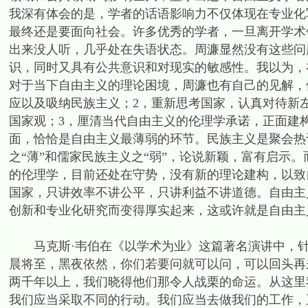
我深有体会的是，学者的话语影响力不仅体现在专业化
最终还是要面向社会。许多优秀的学者，一旦离开学术
出来没人听，几乎处在失语状态。周濂显然没有这些问
识，同时又具有公共意识和对现实的敏感性。我以为，
对于当下自由主义的理论困境，周濂也有自己的见解，
应以及吸纳民族主义；2，重新思考国家，认真对待新左
国家观；3，厘清当代自由主义的伦理学承诺，正面建
面，恰恰是自由主义最薄弱的环节。民族主义是聚会热
之“薄”和儒家民族主义之“弱”，论说新颖，富有启示
的伦理学，目前还处在守势，没有新的理论建构，以致
国家，只讲效率不讲公平，只讲利益不讲道德。自由主义
创新和专业化研究而变得厚实起来，这或许就是自由主
马克斯·韦伯在《以学术为业》这篇著名演讲中，针
晨将至，黑夜依然，你们若要问就可以问，可以回头再
两千年以上，我们晓得他们那令人战栗的命运。从这里
我们应当采取不同的行动。我们应当去做我们的工作，