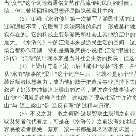
当“义气”这个词随着通俗文艺作品流传到民间的时候
德，但其希望回报的思想还是隐隐蕴藏其中的。
（3）江湖:《水浒传》第一次描写了游民生活的江湖
江湖迥然不同，它脱离了宗法网络的羁绊，形成某种独
实存在的。它的构成主要是游民和社会上其他阶层中的
最大。《水浒传》中的江湖本来是游民生活的空间，这
场合都称作江湖，特别是新派武侠小说把“江湖”浪漫
浒传》“江湖”的出现本来是当时社会生活的反映，但这
（4）上梁山与逼上梁山:后世能和“绿林”齐名、并
从“水浒”故事的“梁山”这个词产生后，它就不是那个
装反叛者以想象力，成为他们敢于把造反事业坚持下去
叙述了好汉林冲被迫上梁山的过程，通过这个故事读者
山”这个词就是这样产生的。这就给了现实生活中许许
山”与“逼上梁山”是“造反有理”的过程与归宿。
（5）不义之财，取之何碍:这是智取生辰纲之前晁盖
取财货者代代有之，可是在《水浒传》之前没有如此理
容易被读者接受，蔡京、梁中书都是臭名昭著的坏蛋，