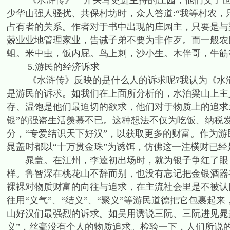
《水浒传》一开头写史进主持的庄园，他们父子也与
少华山强人骚扰、共保村坊时，众人答道:“我等村农，
占有者的关系。作者对于书中出现的庄园主，只要是与
兢业业地管理家业，告诫子弟不要为非作歹。而一般农
蛆。米中虫，饭内屁。鸟上刺，沙小生。木伴哥，牛筋
5.游民的经济诉求
《水浒传》反映的是什么人的诉求呢?我认为《水浒
是游民的诉求。如我们在上面所分析的，水泊梁山上主
存、温饱是他们最迫切的欲求，他们对于物质上的追求
银”的强盗生活羡慕不已。这种想法不仅为吃饭、纳税
分，“专爱结识天下好汉”，以获取更多的财富。作为
晁盖时都以“十万贯金珠”为诱饵，仿佛这一注横财已
——晁盖。在江州，李逵初出场时，就为银子争红了眼
样。鲁智深在桃花山不辞而别，也没有忘记把金银酒器
裸裸对物质财富的向往与追求，在主流社会里是不被认
往用“义气”、“结义”、“聚义”等游民道德把它包裹起
山好汉们最强烈的诉求。如吴用诱说三阮、三阮进见晁
义”，丝毫没有个人的物质追求。检验一下，人们所说的