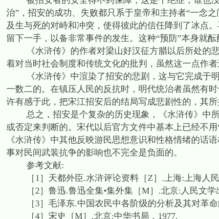
被招安者的安全得不到保障，这是个绝症，谁也没办
治”，招安的成功、失败都只系于皇帝和主持者“一念
及生与死的对峙和冲突，使得彼此的信任降到了冰点。
留下一手，以备非常事件的发生。这种“预防”本身就酝
《水浒传》的作者对梁山好汉征方腊以后所处的悲惨
着对当时社会制度和传统文化的批判，虽然这一点作者
《水浒传》中渲染了招安的悲剧，这与它完成于明代
一数二的。在镇压人民的反抗时，明代统治者虽然有时也
许有感于此，把宋江招安后的结局写成悲剧性的，其所
总之，招安是个复杂的历史现象，《水浒传》中所写
或否定来判断的。宋代以后官方文件中基本上已经不用“
《水浒传》中其他反映游民思想意识和性格情绪的话语
事对民间武装抗争的影响也不完全是负面的。
参考文献:
［1］天都外臣.水浒评论资料［Z］.上海:上海人民出
［2］鲁迅.鲁迅全集•集外集［M］.北京:人民文学出版
［3］毛泽东.中国农民中各阶级的分析及其对革命的态度［J
［4］宋史［M］.北京:中华书局，1977.