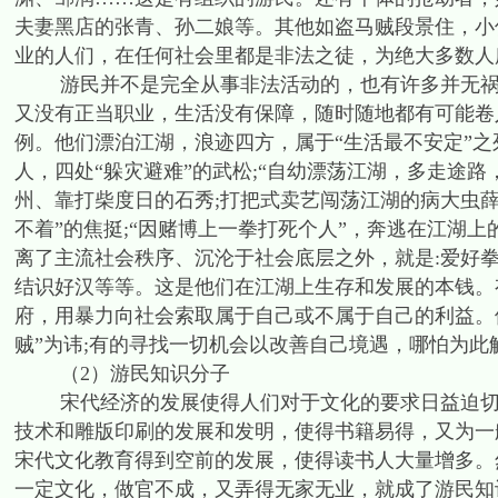
夫妻黑店的张青、孙二娘等。其他如盗马贼段景住，小
业的人们，在任何社会里都是非法之徒，为绝大多数人
游民并不是完全从事非法活动的，也有许多并无祸害
又没有正当职业，生活没有保障，随时随地都有可能卷
例。他们漂泊江湖，浪迹四方，属于“生活最不安定”之
人，四处“躲灾避难”的武松;“自幼漂荡江湖，多走途
州、靠打柴度日的石秀;打把式卖艺闯荡江湖的病大虫薛永
不着”的焦挺;“因赌博上一拳打死个人”，奔逃在江湖
离了主流社会秩序、沉沦于社会底层之外，就是:爱好拳
结识好汉等等。这是他们在江湖上生存和发展的本钱。
府，用暴力向社会索取属于自己或不属于自己的利益。
贼”为讳;有的寻找一切机会以改善自己境遇，哪怕为此
（2）游民知识分子
宋代经济的发展使得人们对于文化的要求日益迫切，
技术和雕版印刷的发展和发明，使得书籍易得，又为一
宋代文化教育得到空前的发展，使得读书人大量增多。
一定文化，做官不成，又弄得无家无业，就成了游民知