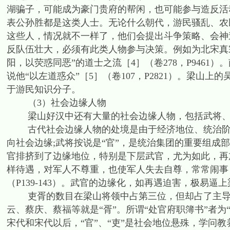
湖骗子，可能成为豪门贵府的帮闲，也可能参与造反活
表公孙胜都是这类人士。无论什么朝代，游民骚乱、农
这些人，情况就不一样了，他们会提出斗争策略、会神
反队伍壮大，必须有此类人物参与决策。例如为北宋真宗
阳，以荧惑同恶”的道士之流［4］（卷278，P946
说他“以左道惑众”［5］（卷107，P2821）。梁
于游民知识分子。
（3）社会边缘人物
梁山好汉中还有大量的社会边缘人物，包括武将、
古代社会边缘人物的处境是由于经济地位、统治阶级
向社会边缘;武将按说是“官”，是统治集团的重要组成
官排挤到了边缘地位，特别是下层武官，尤为如此，再
样待遇，对军人不尊重，也使军人失去自尊，常常闹事，
（P139-143）。武官的边缘化，如再遇迫害，极易逼
吏胥的数目在梁山将领中占第三位，但却占了主导地
云、蔡庆、蔡福等就是“胥”。所谓“处官府职簿书”者为
宋代和宋代以后，“官”、“吏”是社会地位悬殊，学问