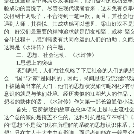
是在这些篇章中淋漓尽致地描写了他们奋斗的成功故事
验成功的喜悦了。尽管在现代读者看来，这未免有点卑
次得到十两银子，不啻得到一笔巨款，而且，其社会地
遇到大师，其喜悦、其成功感可以想见。梁山好汉不是
的。好汉们最重要的精神追求就是朋友相聚，或称“聚义
奋斗过程中，感到需要有共同命运的人们的协助，久而
这就是《水浒传》的主题。
二、思想、社会运动、《水浒传》
1.思想上的突破
谈到思想，人们往往忽略了下层社会的人们的思想，
会，“国”与“家”是同构的，因此，民间思想与统治阶
下被抛离出来的人们，他们的思想状况如何呢?很少有
意识的就是与他们处境、经历类似的江湖艺人的作品，
想者的载体的话，《水浒传》作为第一部长篇通俗小说
首先，它所叙述的故事在总体倾向上是与主流社会相
这个总的倾向是掩盖不住的。这种对抗是建立在维护《
的“思想”不是我们现在所理解的系统的思想认识体系
想）只在文人士大夫中有影响，而后者却能在一般民众