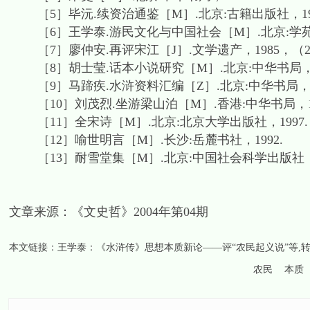
［5］毕沅.续资治通鉴［M］.北京:古籍出版社，195
［6］王学泰.游民文化与中国社会［M］.北京:学苑出
［7］廖仲安.再评宋江［J］.文学遗产，1985，（2）:1
［8］胡士莹.话本小说研究［M］.北京:中华书局，19
［9］马蹄疾.水浒资料汇编［Z］.北京:中华书局，19
［10］刘茂烈.坐游梁山泊［M］.香港:中华书局，19
［11］全宋诗［M］.北京:北京大学出版社，1997.
［12］喻世明言［M］.长沙:岳麓书社，1992.
［13］耐雪堂集［M］.北京:中国社会科学出版社，1
文章来源：《文史哲》2004年第04期
本文链接：
王学泰：《水浒传》思想本质新论——评“农民起义说”等
,
农民
本质