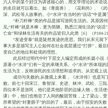
六人中的某个好汉为讲述核心的，用文学理论的术语说
的名目就可以看出。如《青面兽》、《花和尚》、《武行者
深、武松等人故事的。小“水浒”在当时的“说话”中是属
“朴刀杆棒”类的作品是描写游民生活的。其原因何在
见;“杆棒”就是木棒，更为简陋。熟悉江湖生活的“说话
亡命”和绿林生活有关的作品皆归入此类［6］（P184-2
“发迹变泰”就是陡然发迹的意思。我们从宋元留下
事大多是描写主人公如何在社会底层通过“打拼”，最
变自己的地位和处境的理想。
此后经过明代中叶下层文人编定而成的长篇小说《水
原著小“水浒”们有一定的承继关系。小“水浒”所体现
生活为主，反映游民的生活理想和追求的。从宏观上说
成功与失败的;从微观上来看，《水浒传》也是写了
败。前七十回宋江、鲁智深、史进、林冲、武松、三阮
四位本不是游民，他们是其他阶层的边缘人物，生活使
课）中，他们也饱尝了人间的酸甜苦辣，上了梁山，受
所希望的“封妻荫子”的目的了，最后，由于招安的失