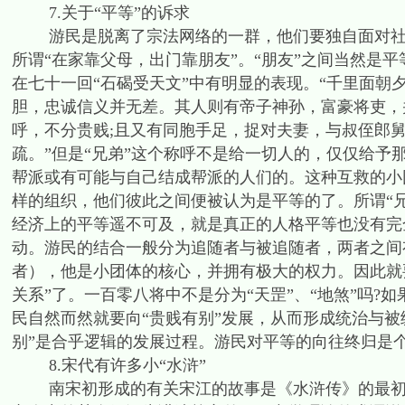
7.关于“平等”的诉求
游民是脱离了宗法网络的一群，他们要独自面对社会
所谓“在家靠父母，出门靠朋友”。“朋友”之间当然是
在七十一回“石碣受天文”中有明显的表现。“千里面朝
胆，忠诚信义并无差。其人则有帝子神孙，富豪将吏，
呼，不分贵贱;且又有同胞手足，捉对夫妻，与叔侄郎
疏。”但是“兄弟”这个称呼不是给一切人的，仅仅给
帮派或有可能与自己结成帮派的人们的。这种互救的小
样的组织，他们彼此之间便被认为是平等的了。所谓“
经济上的平等遥不可及，就是真正的人格平等也没有完
动。游民的结合一般分为追随者与被追随者，两者之间
者），他是小团体的核心，并拥有极大的权力。因此就要
关系”了。一百零八将中不是分为“天罡”、“地煞”吗
民自然而然就要向“贵贱有别”发展，从而形成统治与被统
别”是合乎逻辑的发展过程。游民对平等的向往终归是
8.宋代有许多小“水浒”
南宋初形成的有关宋江的故事是《水浒传》的最初形