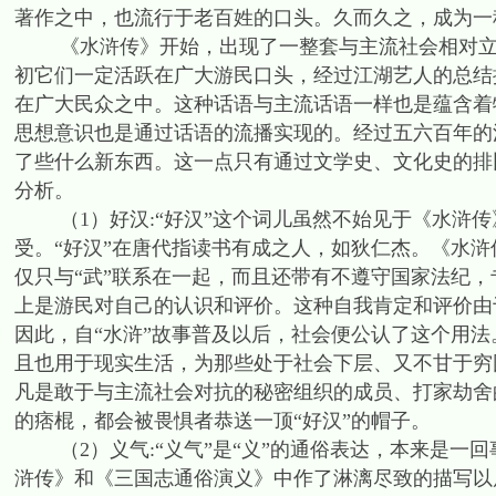
著作之中，也流行于老百姓的口头。久而久之，成为一
《水浒传》开始，出现了一整套与主流社会相对立的
初它们一定活跃在广大游民口头，经过江湖艺人的总结
在广大民众之中。这种话语与主流话语一样也是蕴含着
思想意识也是通过话语的流播实现的。经过五六百年的
了些什么新东西。这一点只有通过文学史、文化史的排
分析。
（1）好汉:“好汉”这个词儿虽然不始见于《水浒传
受。“好汉”在唐代指读书有成之人，如狄仁杰。《水浒
仅只与“武”联系在一起，而且还带有不遵守国家法纪，
上是游民对自己的认识和评价。这种自我肯定和评价由
因此，自“水浒”故事普及以后，社会便公认了这个用法
且也用于现实生活，为那些处于社会下层、又不甘于穷
凡是敢于与主流社会对抗的秘密组织的成员、打家劫舍
的痞棍，都会被畏惧者恭送一顶“好汉”的帽子。
（2）义气:“义气”是“义”的通俗表达，本来是一回
浒传》和《三国志通俗演义》中作了淋漓尽致的描写以