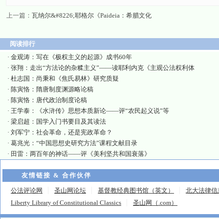
上一篇：
瓦纳尔&#8226;耶格尔《Paideia：希腊文化
阅读排行
·
金观涛：写在《极权主义的起源》成书60年
·
张翔：走出“方法论的杂糅主义”——读耶利内克《主观公法权利体
·
杜志国：尚秉和《焦氏易林》研究质疑
·
陈寅恪：隋唐制度渊源略论稿
·
陈寅恪：唐代政治制度论稿
·
王学泰：《水浒传》思想本质新论——评“农民起义说”等
·
梁启超：国学入门书要目及其读法
·
刘军宁：社会革命，还是宪政革命？
·
葛兆光：“中国思想史研究方法”课程文献目录
·
田雷：两百年的神话——评《美利坚共和国衰落》
友情链接 & 合作伙伴
公法评论网
圣山网论坛
基督教经典图书馆（英文）
北大法律信
Liberty Library of Constitutional Classics
圣山网（.com）