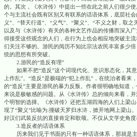
的。其次，《水浒传》中提出一些在此之前人们很少使
个与主流社会既有区别又有联系的话语体系，底层社会
义”、“替天行道”、“义气”、“聚义”、“不义之财，取
以及与《水浒传》有关的各种文艺作品的传播而深入广
得接受这些观念的人们，在行为上也会相应地突破主流
们关注不够的。游民的阅历不知比宗法农民丰富多少倍
统的思想有所突破。
2.游民的“造反有理”
如果不把“造反”这个词现代化、意识形态化，其意
上作乱”。“造反”是极端的“犯上作乱”，在统治者看来
的“造反”主要是游民的暴力反叛。作者很明确地知道
来说是极敏感的问题。从《水浒传》总的倾向来看，并
个明智的选择。《水浒传》还把五湖四海的人们上梁山与
现了“聚义”比喻为:撞破天罗归水浒，掀开地网上梁山
好汉们武装反抗的直接肯定和歌颂。不仅从文学史角度
3.造反者的话语体系
历来我们见于书面的只有一种话语体系，那就是主流