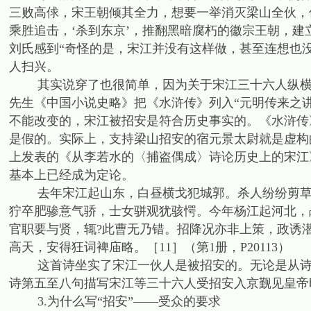
三败高俅，宋王朝倾其全力，想要一举消灭梁山全伙，
乘胜追击，‘杀到东京’，推翻黑暗腐朽的徽宗王朝，建
刘氏感到“奇怪的是，宋江并没有这样做，甚至连想也没有这
人扫兴。
其实说穿了也很简单，因为关于宋江三十六人纵横京
先生《中国小说史略》把《水浒传》列入“元明传来之讲
不能改变的，宋江被招安是符合历史事实的。《水浒传》
是假的。实际上，支持梁山招安的宿元景太尉就是虚构的
上发表的《从李若水的〈捕盗偶成〉诗论历史上的宋江
基本上已经成为定论。
去年宋江起山东，白昼横戈犯城郭。杀人纷纷剪草如
狞卒肥骖意气骄，士女骈观犹骇愕。今年杨江起河北，
官职要与贤，辄?此曹无乃错。招降况亦非上策，政诱
高天，安得狂词裨庙略。［11］（第1册，P20113）
这首诗坐实了宋江一伙人是被招安的。无论是从诗题
诗第五至八句描写宋江等三十六人受招安入京觐见皇帝
3.为什么写“招安”——受众的要求