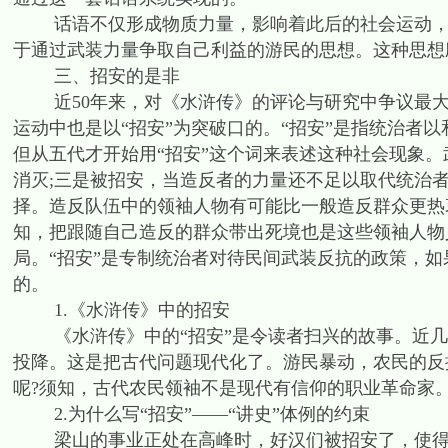
话语不仅形成物质力量，影响着此后的社会运动，实
于通过武装力量争取自己利益的游民的思想。这种思想
三、招安的是非
近50年来，对《水浒传》的评论与研究中争议最大的
运动中也是以“招安”为突破口的。“招安”是指统治者
但从五代才开始用“招安”这个词来表述这种社会现象。
消灭;三是被招安，当造反者的力量还不足以取代统治
择。造反队伍中的领袖人物有可能比一般造反群众更热
知，把跟随自己造反的群众带出死境也是这些领袖人物
局。“招安”是专制统治者对待民间武装反抗的政策，
的。
1.《水浒传》中的招安
《水浒传》中的“招安”是令读者扫兴的故事。近几十
投降。这是把古代问题现代化了。游民暴动，农民的反
呢?须知，古代农民领袖不是现代有信仰的职业革命家
2.为什么写“招安”——“讲史”体例的约束
梁山的事业正处在高峰时，好汉们被招安了，使得现