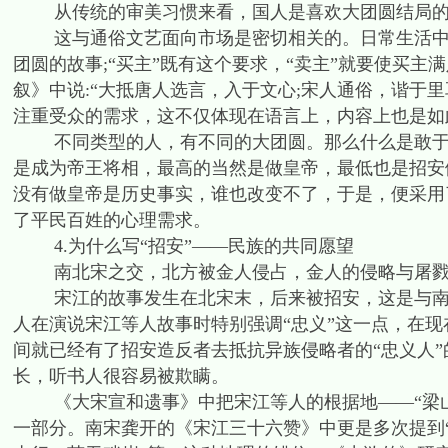
从传统的审美习惯来看，国人是喜欢大团圆结局的。
这与通俗文艺面向市场是密切相关的。日常生活中多
团圆的故事;“买主”既有这个要求，“卖主”就要使买
叙》中说:“大抵唐人选言，入于文心;宋人通俗，谐于里
注重受众的需求，这不仅体现在语言上，内容上也是如
不同类型的人，有不同的大团圆。那么什么是敢于武
是成为帝王将相，最高的当然是做皇帝，最低也是招安
没有做皇帝是历史事实，谁也改变不了，于是，便采用
了平民百姓的心理需求。
4.为什么写“招安”——民族的共同愿望
南北宋之交，北方被金人侵占，金人的侵略与屠戮引
宋江的故事发生在北宋末，后来被招安，这是与南宋
人在演说宋江等人故事时特别强调“忠义”这一点，在
间就已经有了招安造反者去抵抗异族侵略者的“忠义人”
长，听书人很容易被欺瞒。
《大宋宣和遗事》中把宋江等人的根据地——“梁山泺
一部分。南宋龚开的《宋江三十六赞》中更是多次提到“