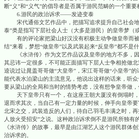
断“义”和“义气”的倡导者是否属于游民范畴的一个重要
6.游民的政治诉求——发迹变泰
宋代通俗文艺作品中，把描写追求提升自己社会地位，
泰”类是指写下层社会人士（大多是游民）的皇帝梦（
有的评论家把梁山好汉没有积极主动争做皇帝而被招
结”来看，梦想“做皇帝”以及武装起来“反皇帝”都不是
《水浒传》作为文艺作品议及皇帝的地方不多，因为
其忌讳一定很多，不可能正面描写下层人士争相抢做北
逵说过让晁盖哥哥做“大皇帝”，宋江哥哥做“小皇帝”
能代表水泊梁山的主流意见，他说出这样的话来，听众
要从梁山的全局和当时的情势考虑，没有想争皇帝做，
天下皇帝只有一个，在这座王朝大厦没有倒塌时，争
退而求其次，当自己有一定力量的时候，伸手向皇帝要
北宋之交，武装造反的人们，待自己羽毛丰满之时，再
人放火受招安”之说。这种政治诉求倒不是游民所独有
《水浒传》的故事，最早是由江湖艺人这个游民群体创
治诉求的。