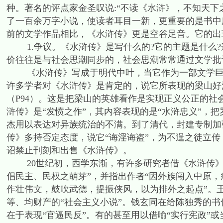
种。著名的评点家金圣叹说:“不读《水浒》，不知天下之
了一百余万字小说，使读者耳目一新，更重要的是书中
前的文学作品相比，《水浒传》更是空谷足音。它的出
1.争议。《水浒传》是写什么的?它的主题是什么?
价往往是与社会思潮同步的，社会思潮常常通过文学批
《水浒传》写成于明代中叶，当它作为一部文学巨著
许多学者对《水浒传》是肯定的，说它所表现的梁山好
（P94）。这是把梁山的英雄看作是实现正义公正的
浒传》是“发愤之作”，其内容表现的是“水浒忠义”，
杰用以表达对异族统治的不满。到了清代，封建专制加
传》多持否定态度，说它“诲淫诲盗”，为不逞之徒立
诏禁止刊刻和出售《水浒传》。
20世纪初，西学东渐，有许多研究者借《水浒传》
倡民主、民权之萌芽”，并指出作者“因外族闯入中原
作壮伟文，鼓吹武德，提振侠风，以为排外之起点”。
等、均财产的“社会主义小说”。钱玄同在给陈独秀的
在于表现“官逼民反”。有的甚至用以借喻“实行宪政”