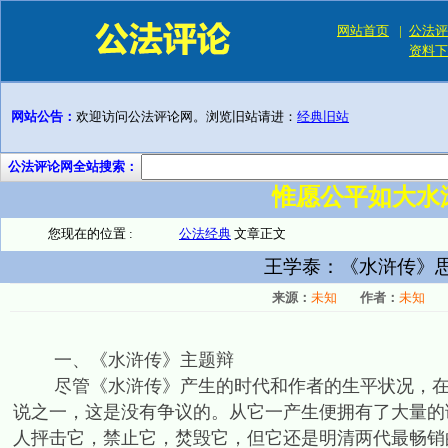
网站首页
|
公法评
资料下
网站公告：
欢迎访问公法评论网。浏览旧站请进：
经典旧站
公法评论网全站搜索：
惟愿公平如大水
您现在的位置 :
公法经典
文章正文
王学泰：《水浒传》思
来源：
未知
作者：
未知
一、《水浒传》主题辩
尽管《水浒传》产生的时代和作者的生平状况，在学
说之一，这是没有争议的。从它一产生便拥有了大量的
人抨击它，禁止它，焚毁它，但它还是明清两代最畅销