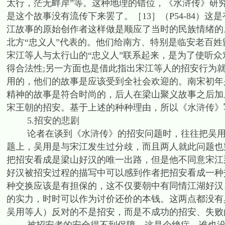
太行，茫无畔岸”等。这种地理的错位，《水浒传》研
是这个故事没有流传下来罢了。［13］（P54-84）
江故事的原始创作者这样做是顺应了当时的民族情绪的
北方“忠义人”代表的。他们给南方、特别是临安老百
宋江等人与太行山的“忠义人”联系起来，是为了使听
得合法性;另一方面也是借此指出宋江等人的招安行为就
用的，他们的故事是应该受到全社会欢迎的。南宋初年
精神的故事是符合时尚的，后人在梁山聚义故事之后加
宋王朝的招安。基于上述的种种理由，所以《水浒传》
5.招安的悲剧
论者在谈到《水浒传》的招安问题时，往往把吴用说
题上，吴用是与宋江发生过分歧，而且两人就此问题也
把招安看成是梁山好汉的唯一出路，但是他不同意宋江
好汉被招安过程的描写中可以感到作者把招安看成一种
种交换应该是有担保的，这不仅要朝中有同情江湖好汉
的实力，时时可以作为讨价还价的本钱。这两点都没有
吴用等人）反对的不是招安，而是不成功的招安、失败