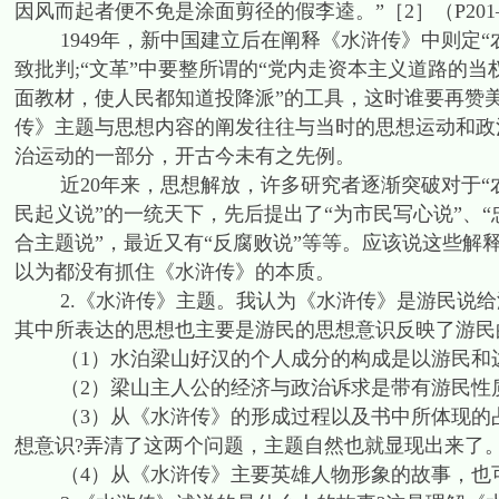
因风而起者便不免是涂面剪径的假李逵。”［2］（P201—
1949年，新中国建立后在阐释《水浒传》中则定“
致批判;“文革”中要整所谓的“党内走资本主义道路的当
面教材，使人民都知道投降派”的工具，这时谁要再赞
传》主题与思想内容的阐发往往与当时的思想运动和政
治运动的一部分，开古今未有之先例。
近20年来，思想解放，许多研究者逐渐突破对于“农
民起义说”的一统天下，先后提出了“为市民写心说”、“
合主题说”，最近又有“反腐败说”等等。应该说这些
以为都没有抓住《水浒传》的本质。
2.《水浒传》主题。我认为《水浒传》是游民说给
其中所表达的思想也主要是游民的思想意识反映了游民
（1）水泊梁山好汉的个人成分的构成是以游民和
（2）梁山主人公的经济与政治诉求是带有游民性
（3）从《水浒传》的形成过程以及书中所体现的占
想意识?弄清了这两个问题，主题自然也就显现出来了
（4）从《水浒传》主要英雄人物形象的故事，也可