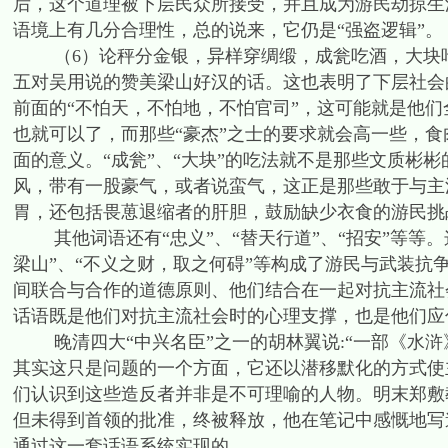
后，这个道理被下层民众所接受，并且成为游民劫掠生
语境上有几分合理性，总的说来，它仍是“强盗逻辑”。
（6）论秤分金银，异样穿绸缎，成瓮吃酒，大块吃
五对吴用说的赞美梁山好汉的话。这也表明了下层社会
前面的“不怕天，不怕地，不怕官司”，这可能就是他
也就可以了，而那些“豪杰”之士的要求就会高一些，食
面的意义。“成瓮”、“大块”的吃法就不是那些文质彬
风，带有一股豪气，或者说蛮气，这正是那些敢于与主
胃，还包括畏葸退缩者的肝胆，鼓励缺少衣食的游民挑
其他词语还有“忠义”、“替天行道”、“招安”等等。这些
梁山”、“不义之财，取之何碍”等构成了游民与武装
间联合与合作的道德原则、他们结合在一起对抗主流社
话语既是他们对抗主流社会时的心理支撑，也是他们应
晚清四大“中兴名臣”之一的胡林翼说:“一部《水浒》
其实这只是问题的一个方面，它还以潜移默化的方式使
们认识到这些造反者并非是不可理喻的人物。明末郑敷
但未得到首领的批准，终被释放，他在笔记中感慨地写道:
通过这一套话语系统实现的。