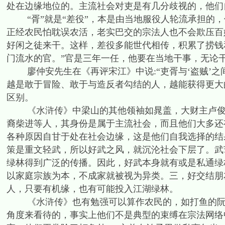
处在边缘地位的。主流社会对吏是有几分歧视的，他们
“胥”就是“差役”，本是由当地服役人轮流承担的，
正经农民怕耽误农活，老实巴交的宗法人也不会欺压百
好闲之徒来干。这样，差役多能世代相传，积累了捞钱
门流水的官。”官是三年一任，他要在当地干事，无论
廖仲安先生在《再评宋江》中说:“吏胥与‘盗贼’之
越是敢于冒险、敢于与造反者勾结的人，越能获得更大
区别。
《水浒传》中梁山的其他领袖如晁盖，大财主卢俊义
裔柴进等人，其身份是属于主流社会，而且他们大多还
各种原因自甘于处在社会边缘，这是他们自我选择的结
策是重文轻武，所以好武之风，就沉沦社会下层了。武
绿林得到广泛的传播。因此，好武本身就有或是私通绿
以家庭宗族为本，不成家就被视为异类。三，好交结朋
人，只要有机缘，也有可能投入江湖绿林。
《水浒传》也有勉强可以算作农民的，如打鱼的阮小
角度来看待的，事实上他们不是典型的束缚在宗法网络