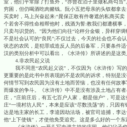
室，他们平常除了打鱼外，“亦曾在泊子里做私商勾当”
穷困，但仍喝酒吃肉赌钱。阮小五把母亲的头钗都拿去
买卖时，马上兴奋起来:“晁保正敢有件奢遮的私商买
个若舍不得性命相帮他时，残酒为誓:教我们都遭横事，
只卖与识货的。”因为他们向往“论秤分金银，异样穿绸
不是社会认可的“良民”;不仅过去，今天的社会也不会
状态的农民，是犯罪或造反人员的后备军，只要条件适
汉的类别分析中可以看出，《水浒传》所讲述的是这类
4.非农民起义说
我不同意“农民起义说”，不仅因为《水浒传》写的
更重要的是此书中所表现的不是农民的诉求，特别是没
何情节写到农民因为没有土地而苦恼，也没有任何故事
而爆发的争斗。《水浒传》中不是没有涉及土地占有者与
庄，“庄前庄后，有五七百户人家，都是佃户”，可是
庄“一境村坊人民”，本来是应该“尽数洗荡”的，只因
达是地主家的长工，李逵因劫法场，被官司追捕，李达
他“上下使钱”，才使他免受追究。这是多么好的一个东