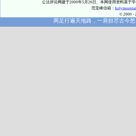
公法评论网建于2000年5月26日。本网使用资料基
范亚峰信箱：
holymounta
© 2000
两足行遍天地路，一肩担尽古今愁