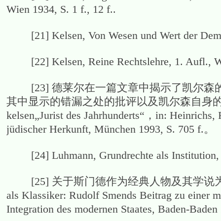
Wien 1934, S. 1 f., 12 f..
[21] Kelsen, Von Wesen und Wert der Demokr
[22] Kelsen, Reine Rechtslehre, 1. Aufl., Wi
[23] 德莱尔在一篇文章中揭示了凯尔森
其中显示的错漏之处的批评以及凯尔森自身的观
kelsen„Jurist des Jahrhunderts“，in: Heinrichs, F
jüdischer Herkunft, München 1993, S. 705 f.。
[24] Luhmann, Grundrechte als Institution, 2. 
[25] 关于斯门德作为经典人物及其学说为经典学说的理
als Klassiker: Rudolf Smends Beitrag zu einer m
Integration des modernen Staates, Baden-Baden 2