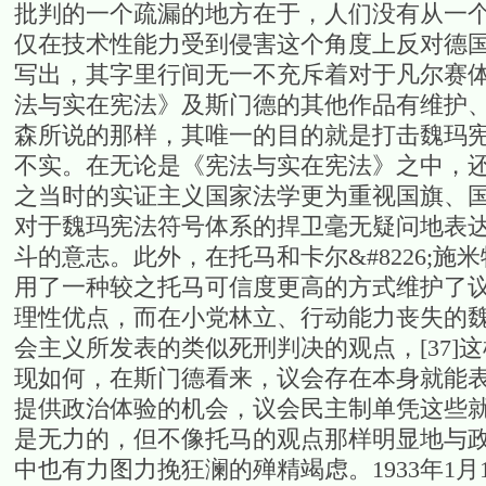
批判的一个疏漏的地方在于，人们没有从一
仅在技术性能力受到侵害这个角度上反对德国的
写出，其字里行间无一不充斥着对于凡尔赛
法与实在宪法》及斯门德的其他作品有维护
森所说的那样，其唯一的目的就是打击魏玛宪
不实。在无论是《宪法与实在宪法》之中，
之当时的实证主义国家法学更为重视国旗、
对于魏玛宪法符号体系的捍卫毫无疑问地表
斗的意志。此外，在托马和卡尔&#8226;
用了一种较之托马可信度更高的方式维护了
理性优点，而在小党林立、行动能力丧失的魏玛
会主义所发表的类似死刑判决的观点，[37
现如何，在斯门德看来，议会存在本身就能
提供政治体验的机会，议会民主制单凭这些就
是无力的，但不像托马的观点那样明显地与
中也有力图力挽狂澜的殚精竭虑。1933年1