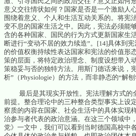
激、引导国民之间的政治交往？意义正如何
意义交往情状如何？国家是否是一个激励人
围绕着意义、个人和生活互动关系的。将宪
变不息的国家生活之中。因此，宪法必须能
含的各种国家、国民的行为方式更新国家生
断进行“变动不居的效力续造”。[14]具体
的价值权衡持续性表达国家和宪法的价值形
策的层面，将特定政治理念、制度设想带入
策稳妥与否的独特方法。用斯门德话来说，宪
析”（Physiologie）的方法，而非静态的“解刨学
最后是其现实开放性。宪法理解方式的全
前提。整合理论中的三种整合类型事实上设
察质的内容在国家、社会生活中的具体实现
治参与者代表的政治意涵。在这三个领域中
党》一文中，我们可以看到当时德国高校中
个体具体的政治参与样貌，也即政治团体本