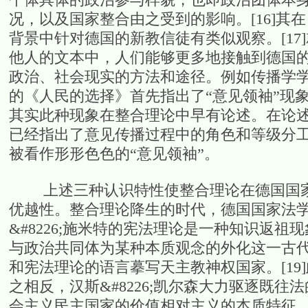
况，以及国家整合由之受到的影响。[16]
背景中针对德国的新教信徒有类似观察。[1
他人的文本中，人们能够更多地接触到德国
政治、社会现实的方法和途径。例如传播学学
的《人民的选择》首先指出了“意见领袖”现
其实此种现象在整合理论中早有论述。在论
已经指出了意见传播过程中的角色和等级分
被看作形形色色的“意见领袖”。
上述三种认识特性使整合理论在德国国家
优越性。整合理论降生的时代，德国国家法
&#8226;施米特的宪法理论是一种知识返祖现
与政治共同体为某种本质观念的外化这一古
和宪法理论的语言摹写天主教神权国家。[1
之相反，汉斯&#8226;凯尔森大力驱逐既往
会主义民主国家的价值相对主义的本质特征，