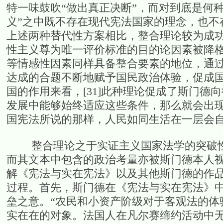
特一味鼓吹“做出真正决断”，而对到底是何
义”之中既不存在现代宪法国家的理念，也不存
上述两种替代性方案相比，整合理论较为成
性主义尊为唯一评价标准的目的论因素被降
等情感性因素同样具备整合要素的地位，通
达成的合题不断地赋予国民政治体验，促成
国的作用来看，[31]此种理论促成了斯门德
发展中能够始终适应这些条件，那么就会出
国宪法所说的那样，人民如同生活在一层会自动
整合理论之于实证主义国家法学的突破性
而其文本中包含的政治考量亦被斯门德本人视
解《宪法与实在宪法》以及其他斯门德的作
过程。首先，斯门德在《宪法与实在宪法》
垒之意。“农民和小资产阶级对于客观法的体
实在在的对象。法国人在凡尔赛缔约活动中无时