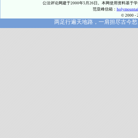
公法评论网建于2000年5月26日。本网使用资料基
范亚峰信箱：
holymounta
© 2000
两足行遍天地路，一肩担尽古今愁