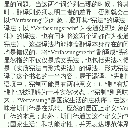
显的问题。当这两个词分别出现的时候，将其
时，翻译则必须表明二者的差异，否则就会
以“Verfassung”为对象，避开其“宪法”
译法；以 “Verfassungsrecht”为变
律》的译法。也有同时将这两个词都作为变
宪法》。这些译法均能掩盖翻译本身存在的
均是错误的。将“Verfassungsrecht”
显然指的不仅仅是成文宪法，也包括宪法习惯
是《实质宪法与形式宪法》的译法。形式宪法
译了这个书名的一半内容，属于漏译。“宪制
语境中，宪制可能具有两种意义：1. “制”
“制”也被理解为一种实然状态，“宪制”则意
来，“Verfassung”是国家生活的法秩序
味着斯门德是在规范、应然的层面上定义“Ver
门德的本意；此外，斯门德通过这个定义为“Ver
（国家生活）和功能定性，并无表达规范体系