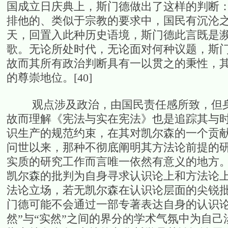
国成立日庆典上，斯门德做出了这样的判断：
排他的、类似于宗教的要求中，国民有沉沦之虞
天，回置入此种历史语境，斯门德此言既是
歌。无论所处时代，无论面对何种议题，斯
故而其所有政治判断具有一以贯之的秉性，
的尊崇地位。[40]
观点涉及政治，由国民责任感所致，但身
故而理解《宪法与实在宪法》也是追踪其与
识生产的规范约束，在其对凯尔森的一个贡献
问世以来，那种不彻底阐明其方法论前提的
实质的研究工作而言唯一依然有意义的地方。”
凯尔森的批判为自身寻求认识论上和方法论
法论立场，若无凯尔森在认识论层面的尖锐
门德可能不会通过一部专著表达自身的认识论
然”与“实然”之间的界分的学术气氛中为自