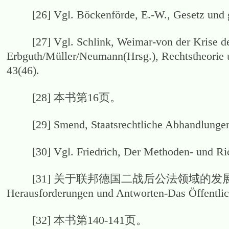
[26] Vgl. Böckenförde, E.-W., Gesetz und ge
[27] Vgl. Schlink, Weimar-von der Krise der T
Erbguth/Müller/Neumann(Hrsg.), Rechtstheorie 
43(46).
[28] 本书第16页。
[29] Smend, Staatsrechtliche Abhandlungen, 4
[30] Vgl. Friedrich, Der Methoden- und Richt
[31] 关于联邦德国二战后公法领域的发展
Herausforderungen und Antworten-Das Öffentlich
[32] 本书第140-141页。