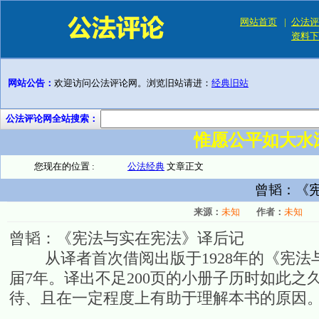
网站首页
|
公法评
资料下
网站公告：
欢迎访问公法评论网。浏览旧站请进：
经典旧站
公法评论网全站搜索：
惟愿公平如大水
您现在的位置 :
公法经典
文章正文
曾韬：《
来源：
未知
作者：
未知
曾韬：《宪法与实在宪法》译后记
从译者首次借阅出版于1928年的《宪法
届7年。译出不足200页的小册子历时如此
待、且在一定程度上有助于理解本书的原因