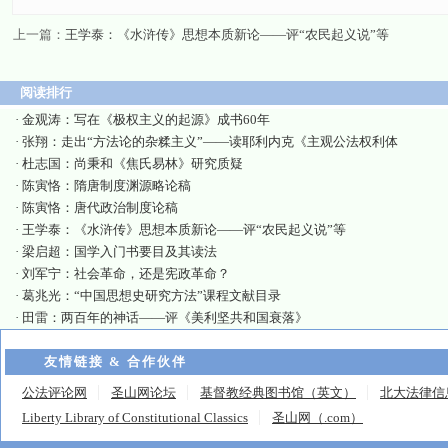
上一篇：
王学泰：《水浒传》思想本质新论——评“农民起义说”等
阅读排行
·
金观涛：写在《极权主义的起源》成书60年
·
张翔：走出“方法论的杂糅主义”——读耶利内克《主观公法权利体
·
杜志国：尚秉和《焦氏易林》研究质疑
·
陈寅恪：隋唐制度渊源略论稿
·
陈寅恪：唐代政治制度论稿
·
王学泰：《水浒传》思想本质新论——评“农民起义说”等
·
梁启超：国学入门书要目及其读法
·
刘军宁：社会革命，还是宪政革命？
·
葛兆光：“中国思想史研究方法”课程文献目录
·
田雷：两百年的神话——评《美利坚共和国衰落》
友情链接 & 合作伙伴
公法评论网
圣山网论坛
基督教经典图书馆（英文）
北大法律信
Liberty Library of Constitutional Classics
圣山网（.com）