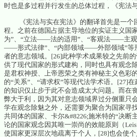
时也是多过程并行发生的总体过程，《宪法
《宪法与实在宪法》的翻译首先是一个回
程。之前在德国占据主导地位的实证主义国家
为”、“立法——法的适用”、“客观法——主
——形式法律”、“内部领域——外部领域”
者的意志领域。[26]此种学术成果较之先
供了现代国家的形式建构，同时也具有观念
是君权神授、上帝恩荣之类有神秘主义色彩
的“关系”、“请求权”等现代法学术语。[2
的知识仅止步于此不会造成太大问题。而在
弊大于利，因为其对意志领域界过分侧重只
学在观念除魅之外，还需要为聚合为国家寻
共同体的国家、卡尔&#8226;施米特的“
论的国家观念因其唯一崇尚的效能原则（Leistu
使国家更深层次地疏离于个人，[28]也会使个人