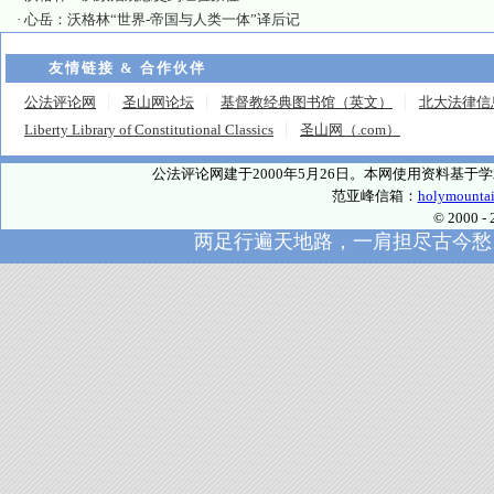
·
心岳：沃格林“世界-帝国与人类一体”译后记
友情链接 & 合作伙伴
公法评论网
圣山网论坛
基督教经典图书馆（英文）
北大法律信
Liberty Library of Constitutional Classics
圣山网（.com）
公法评论网建于2000年5月26日。本网使用资料基
范亚峰信箱：
holymounta
© 2000
两足行遍天地路，一肩担尽古今愁