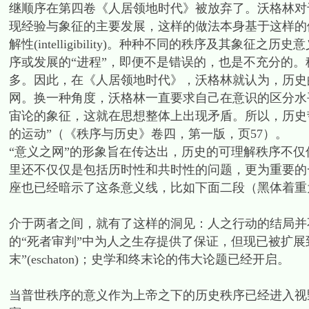
继顺序在第四卷《人居领地时代》被放弃了。沃格林对
现经验与象征的主要发展，这样的做法本身基于这样的
解性(intelligibility)。种种不同的秩序及其
序或发展的“进程”，即便不是错误的，也是不充分的
多。因此，在《人居领地时代》，沃格林就认为，历史
网。换一种角度，沃格林一直要求自己在意识的区分水
宙论的象征，这就在思想整体上出现矛盾。所以，历史
的运动”（《秩序与历史》卷四，第一版，页57）。
“意义之网”的形象旨在传达出，历史的可理解秩序不仅
里还不仅仅是包括历时性和共时性的问题，更为重要的一
座也已经暗示了这条意义线，比如下面二段（黑体着重
介于两者之间，就有了这样的洞见：人之行动的结局并
的“死者审判”中为人之生存提供了保证，但现已被扩展到包括
末”(eschaton)；史学和终末论的伟大论题已经开启。
当普世秩序的意义作为上帝之下的历史秩序已经进入视