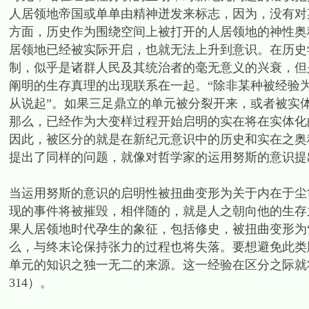
人居领地帝国或单单由精神迸发来标志，因为，没有对
方面，历史作为围绕空间上被打开的人居领地的神性奥
居领地已经被实际开启，也就无法上升到意识。在历史
制，似乎是诸群人民及其统治者的毫无意义的兴衰，但
阐明的生存真理的出现联系在一起。“除非某种被经验
从说起”。如果三足鼎立的单元被分裂开来，或者被实
那么，已经作为大变样过程开始启明的实在将在实体化
因此，被区分的就是在新纪元意识中的历史和实在之奥
提出了同样的问题，就像对哲学家的运用努斯的意识提
当运用努斯的意识的启明性被扭曲变形为关于内在于尘世
现的事件将被摧毁，相伴随的，就是人之朝向他的生存
果人居领地时代孕生的象征，包括修史，被扭曲变形为
么，与终末论保持张力的过程也将失落。要想避免此类
单元的知识之独一无二的来源。这一经验在区分之际就将
314）。