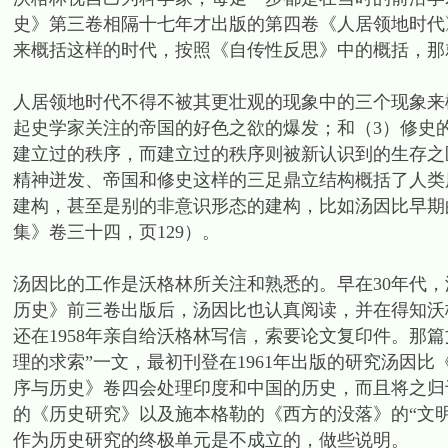
史》第三卷相隔十七年才出版的第四卷《人居领地时代
来概括这样的时代，按照《自传性反思》中的概括，那
人居领地时代不得不被其更壮观的现象中的三个现象来
起史学家关注的帝国的好色之欲的爆发；和（3）修史
建立过的秩序，而建立过的秩序则被新认识到的生存之
精神迸发、帝国和修史这样的三足鼎立结构概括了人类
建构，甚至是别的非意识形态的建构，比如汤因比早期
集》卷三十四，页129）。
汤因比的工作是沃格林所关注和熟悉的。早在30年代
历史》前三卷出版后，汤因比也认真阅读，并在得知沃格
还在1958年亲自给沃格林写信，索要论文复印件。那
理的求索”一文，最初刊登在1961年出版的研究汤因
序与历史》卷四会处理印度和中国的历史，而且将之归
的《历史研究》以及施本格勒的《西方的没落》的“文
作为历史研究的终极单元是不成立的，做些说明。