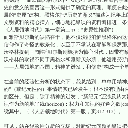
的钥匙”，而后由黑格尔这位“安慰者”通过把希腊哲学
史的意义的宣言这一形式提供了确定的真理。顺便在此
展的“史原”建构。黑格尔把“历史的意义”描述为纪年
文明资料的精心摆弄，细心地把错误的资料编排进一条
《人居领地时代》第一章第二节：“史原性推测”）。
而雅斯贝尔斯的缺陷在于，他不仅没能消解黑格尔的这
信仰作了奇怪的教条化，以至于不承认在耶稣和保罗那
沃格林提到：“雅斯贝尔斯则概括为轴心时代，因带有
沃格林的取径不同于黑格尔和雅斯贝尔斯，他运用努斯
——人居领地的帝国，精神的迸发，和修史”构成一个单
在当前的经验性分析的状态下，我总结到，单单用精神
的”（或纪元性的）事情确实已经发生；根本没有理由
的区分。但是，除了精神的迸发，“新纪元”还涉及从
识作为新的地平线(horizon)：权力和知识的好色之欲(c
绕其中。（《人居领地时代》第一版，页312-313）。
可见，站在经验性分析的立场，对新纪元问题的错误把