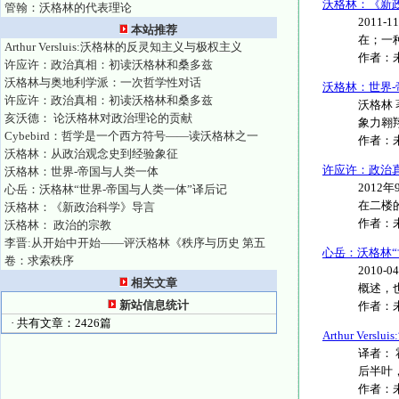
沃格林：《新
管翰：沃格林的代表理论
2011
本站推荐
在；一种
Arthur Versluis:沃格林的反灵知主义与极权主义
作者：
许应许：政治真相：初读沃格林和桑多兹
沃格林与奥地利学派：一次哲学性对话
沃格林：世界
许应许：政治真相：初读沃格林和桑多兹
沃格林
亥沃德： 论沃格林对政治理论的贡献
象力翱翔
Cybebird：哲学是一个西方符号――读沃格林之一
作者：
沃格林：从政治观念史到经验象征
许应许：政治
沃格林：世界-帝国与人类一体
201
心岳：沃格林“世界-帝国与人类一体”译后记
在二楼的
沃格林：《新政治科学》导言
作者：
沃格林： 政治的宗教
李晋:从开始中开始——评沃格林《秩序与历史 第五
心岳：沃格林“
卷：求索秩序
2010
相关文章
概述，也
新站信息统计
作者：
· 共有文章：2426篇
Arthur Ve
译者： 
后半叶，
作者：