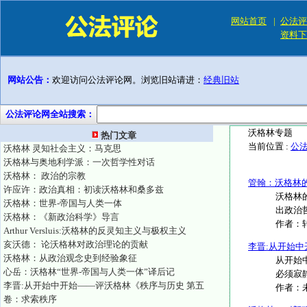
网站首页
|
公法评
资料下
网站公告：
欢迎访问公法评论网。浏览旧站请进：
经典旧站
公法评论网全站搜索：
沃格林专题
热门文章
当前位置 :
公
沃格林 灵知社会主义：马克思
沃格林与奥地利学派：一次哲学性对话
沃格林： 政治的宗教
管翰：沃格林
许应许：政治真相：初读沃格林和桑多兹
沃格林的
沃格林：世界-帝国与人类一体
出政治哲
沃格林：《新政治科学》导言
作者：
Arthur Versluis:沃格林的反灵知主义与极权主义
亥沃德： 论沃格林对政治理论的贡献
李晋:从开始
沃格林：从政治观念史到经验象征
从开始
心岳：沃格林“世界-帝国与人类一体”译后记
必须寂静
李晋:从开始中开始——评沃格林《秩序与历史 第五
作者：
卷：求索秩序