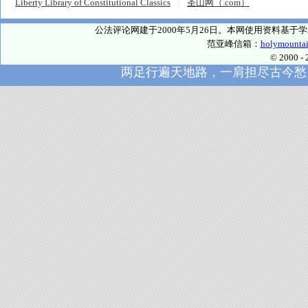
Liberty Library of Constitutional Classics
圣山网（.com）
公法评论网建于2000年5月26日。本网使用资料基
范亚峰信箱：
holymounta
© 2000
两足行遍天地路，一肩担尽古今愁