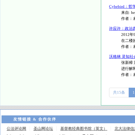
Cybebir
来自: hei
作者：
许应许：政治
201
在二楼的
作者：
沃格林 灵知社
张新樟
进行解释
作者：
共15条
1
友情链接 & 合作伙伴
公法评论网
圣山网论坛
基督教经典图书馆（英文）
北大法律信