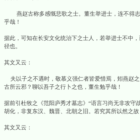
燕赵古称多感慨悲歌之士。董生举进士，连不得志于
乎哉！
据此，可知在长安文化统治下之士人，若举进士不中，
径也。
其文又云：
夫以子之不遇时，敬慕义强仁者皆爱惜焉，矧燕赵之
古所云邪？聊以吾子之行卜之也，董生勉乎哉！
据前引杜牧之《范阳庐秀才墓志》“语言习尚无非攻守战
胡化，非复东汉、魏晋、北朝之旧。若究其所以然之故
其文又云：