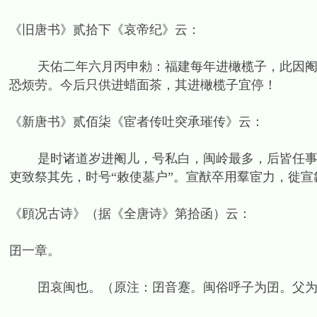
《旧唐书》贰拾下《哀帝纪》云：
天佑二年六月丙申勑：福建每年进橄榄子，此因阉竖
恐烦劳。今后只供进蜡面茶，其进橄榄子宜停！
《新唐书》贰佰柒《宦者传吐突承璀传》云：
是时诸道岁进阉儿，号私白，闽岭最多，后皆任事，
吏致祭其先，时号“敕使墓户”。宣猷卒用羣宦力，徙宣
《頋况古诗》（据《全唐诗》第拾函）云：
囝一章。
囝哀闽也。（原注：囝音蹇。闽俗呼子为囝。父为