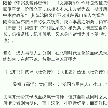
陆拾《李弼及曾孙密传》、《文苑英华》玖肆捌魏征撰
回复至第一阶段立言，或径依本来未改者为说，斯其所
中本位政策”，其统治阶级自不改其歧视山东人之观念
隋唐皇室亦依旧自称弘农杨震、陇西李暠之嫡裔，伪冒
《新唐书》柒壹下《宰相世系表》杨氏条，隋皇室自称
长，仍撰谱牒，纪其所承，又以关内诸州为其本望”者
也）。
复次，汉人与胡人之分别，在北朝时代文化较血统尤为
统如何，在所不论。兹举二例以证明之：
《北齐书》贰肆《杜弼传》（《北史》伍伍《杜弼传》
显祖（高洋）尝问弼云：“治国当用何人?”对曰：“
夫高齐无论其母系血统属于何种，但其自称及同时之人
所渐染者则为胡化，而非汉化。杜弼斥鲜卑，而高洋以