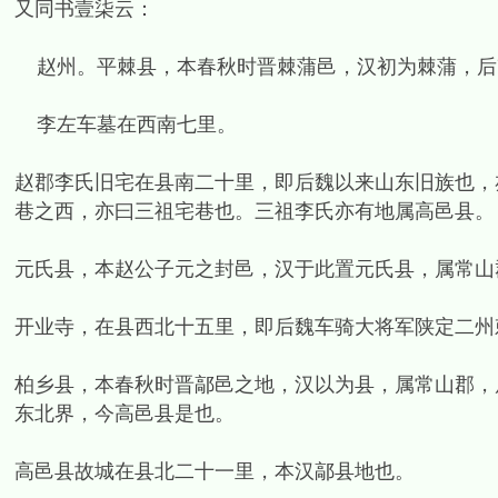
又同书壹柒云：
赵州。平棘县，本春秋时晋棘蒲邑，汉初为棘蒲，后
李左车墓在西南七里。
赵郡李氏旧宅在县南二十里，即后魏以来山东旧族也，
巷之西，亦曰三祖宅巷也。三祖李氏亦有地属高邑县。
元氏县，本赵公子元之封邑，汉于此置元氏县，属常山
开业寺，在县西北十五里，即后魏车骑大将军陕定二州
柏乡县，本春秋时晋鄗邑之地，汉以为县，属常山郡，
东北界，今高邑县是也。
高邑县故城在县北二十一里，本汉鄗县地也。