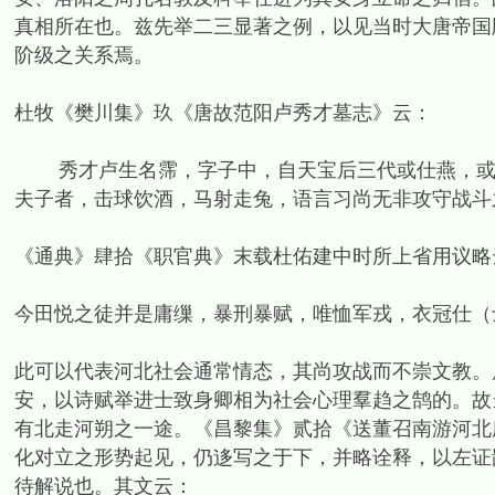
真相所在也。兹先举二三显著之例，以见当时大唐帝国
阶级之关系焉。
杜牧《樊川集》玖《唐故范阳卢秀才墓志》云：
秀才卢生名霈，字子中，自天宝后三代或仕燕，或仕
夫子者，击球饮酒，马射走兔，语言习尚无非攻守战斗
《通典》肆拾《职官典》末载杜佑建中时所上省用议略
今田悦之徒并是庸缫，暴刑暴赋，唯恤军戎，衣冠仕（
此可以代表河北社会通常情态，其尚攻战而不崇文教。
安，以诗赋举进士致身卿相为社会心理羣趋之鹄的。故
有北走河朔之一途。《昌黎集》贰拾《送董召南游河北
化对立之形势起见，仍迻写之于下，并略诠释，以左证
待解说也。其文云：