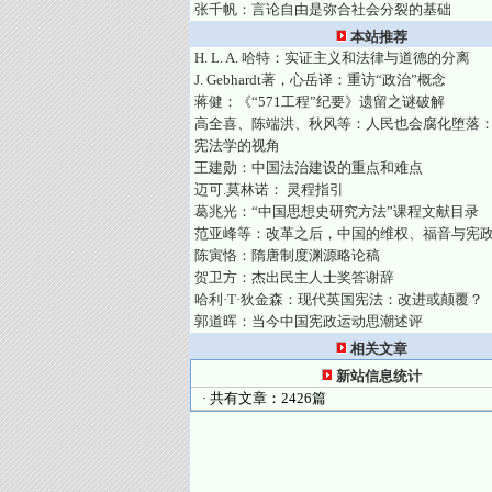
张千帆：言论自由是弥合社会分裂的基础
本站推荐
H. L. A. 哈特：实证主义和法律与道德的分离
J. Gebhardt著，心岳译：重访“政治”概念
蒋健：《“571工程”纪要》遗留之谜破解
高全喜、陈端洪、秋风等：人民也会腐化堕落
宪法学的视角
王建勋：中国法治建设的重点和难点
迈可.莫林诺： 灵程指引
葛兆光：“中国思想史研究方法”课程文献目录
范亚峰等：改革之后，中国的维权、福音与宪
陈寅恪：隋唐制度渊源略论稿
贺卫方：杰出民主人士奖答谢辞
哈利·T·狄金森：现代英国宪法：改进或颠覆？
郭道晖：当今中国宪政运动思潮述评
相关文章
新站信息统计
· 共有文章：2426篇