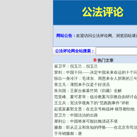
网站公告：
欢迎访问公法评论网。浏览旧站请
公法评论网全站搜索：
热门文章
崔卫平：倪玉兰，倪玉兰
荣剑：中国十问——决定中国未来命运的十个
惊出一身冷汗：毛泽东、周恩来令人胆寒的三
章立凡：薄熙来不仅是个好演员
朱兴国：王家台秦墓竹简《归藏》全解
范亚峰、夏可君等：临汾教案与宗教自由研讨
王立兵：宪法学视角下的“范跑跑事件”评析
起底富豪郭文贵：在北京号称战神 领导都怕他
贺卫方：中国法治的出路
犀利公：中国将来可能比晚清还不堪
滕彪：听从正义和良知的呼唤——在北京市司
于吊销滕彪：唐