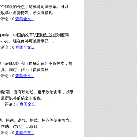
有个耀眼的亮点，这就是司法改革。可以
正蓄势待发，矛头直指现......
评论：
0
查阅全文...
30年，中国的改革试图绕过这些制度问
。现在修补可以做事已......
评论：
0
查阅全文...
作《潜规则》和《血酬定律》不仅热卖，提
同时，作为《炎黄春秋......
评论：
0
查阅全文...
制诸端，妄有所论述。至于政治史事，以限
以补前稿之未备也。......
2
评论：
0
查阅全文...
法、用词、语气、格式、标点等使用恰当。
讨论） 此条目......
评论：
0
查阅全文...