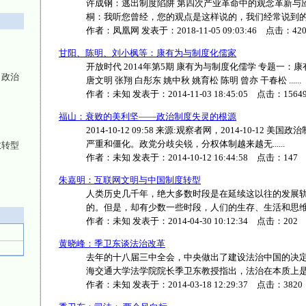
许成钢：逃出制度陷阱 第四次产业革命中的观念革新与应
桐：我听您曾经，您的观点是这样说的，我们经常说到的中等收
作者：
凤凰网
发表于：
2018-11-05 09:03:46
点击：
42
甘阳、陈明、刘小枫等：康有为与制度化儒家
开放时代 2014年第5期 康有为与制度化儒学 专题一：
：政治
唐文明 张翔 白彤东 姚中秋 姚育松 陈明 曾亦 干春松 ......
作者：
未知
发表于：
2014-11-03 18:45:05
点击：
1564
福山：衰败的美利坚——政治制度失灵的根源
2014-10-12 09:58 来源:观察者网，2014-10-
严重和僵化。政党分歧尖锐，分权体制越来越无......
政转型
作者：
未知
发表于：
2014-10-12 16:44:58
点击：
147
朱嘉明：互联网文明与中国制度转型
人类历史几千年，绝大多数时段是在延续这以往的发展
的。但是，却有少数一些时段，人们的生存、生活和思维形态
作者：
未知
发表于：
2014-04-30 10:12:34
点击：
202
黄晓峰：季卫东谈法治改革
去年的十八届三中全会，中央做出了建设法治中国的决
海交通大学法学院院长季卫东教授指出，法治在本质上是要求
作者：
未知
发表于：
2014-03-18 12:29:37
点击：
3820