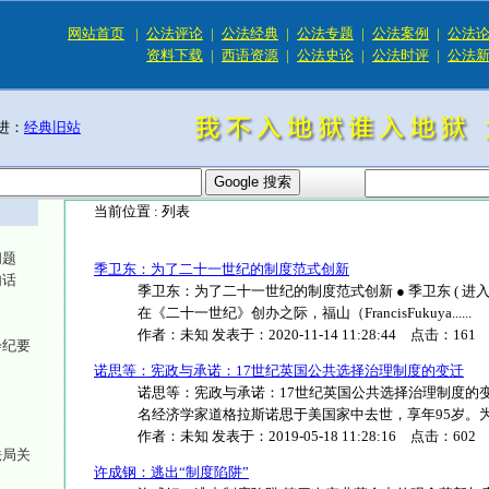
网站首页
|
公法评论
|
公法经典
|
公法专题
|
公法案例
|
公法
资料下载
|
西语资源
|
公法史论
|
公法时评
|
公法
进：
经典旧站
当前位置 :
列表
问题
季卫东：为了二十一世纪的制度范式创新
句话
季卫东：为了二十一世纪的制度范式创新 ● 季卫东 ( 进
在《二十一世纪》创办之际，福山（FrancisFukuya......
作者：
未知
发表于：
2020-11-14 11:28:44
点击：
161
会纪要
诺思等：宪政与承诺：17世纪英国公共选择治理制度的变迁
诺思等：宪政与承诺：17世纪英国公共选择治理制度的变迁 比较
名经济学家道格拉斯诺思于美国家中去世，享年95岁。为...
作者：
未知
发表于：
2019-05-18 11:28:16
点击：
602
法局关
许成钢：逃出“制度陷阱”