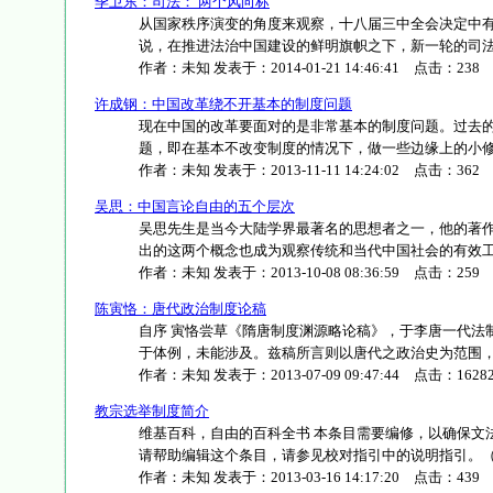
季卫东：司法： 两个风向标
从国家秩序演变的角度来观察，十八届三中全会决定中
说，在推进法治中国建设的鲜明旗帜之下，新一轮的司法改革
作者：
未知
发表于：
2014-01-21 14:46:41
点击：
238
许成钢：中国改革绕不开基本的制度问题
现在中国的改革要面对的是非常基本的制度问题。过去的
题，即在基本不改变制度的情况下，做一些边缘上的小修小改
作者：
未知
发表于：
2013-11-11 14:24:02
点击：
362
吴思：中国言论自由的五个层次
吴思先生是当今大陆学界最著名的思想者之一，他的著
出的这两个概念也成为观察传统和当代中国社会的有效工具。
作者：
未知
发表于：
2013-10-08 08:36:59
点击：
259
陈寅恪：唐代政治制度论稿
自序 寅恪尝草《隋唐制度渊源略论稿》，于李唐一代法
于体例，未能涉及。兹稿所言则以唐代之政治史为范围，盖所
作者：
未知
发表于：
2013-07-09 09:47:44
点击：
1628
教宗选举制度简介
维基百科，自由的百科全书 本条目需要编修，以确保文
请帮助编辑这个条目，请参见校对指引中的说明指引。（帮助、
作者：
未知
发表于：
2013-03-16 14:17:20
点击：
439