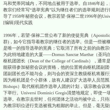
马和梵蒂冈城内，不同地点被用于选举。自1846年起
教宗们经常写“选举宪典”以为继任者们的选举规则进行微调：“教宗庇护
导了1958年秘密会议，教宗若望·保禄二世1996年的Universi
[编辑]现代实践
1996年，若望·保禄二世公布了新的使徒宪典（Apostolic Const
群)，如今它指导着教宗的继任者的选举。但是一些被概述的规程可以
是唯一的指导选举的宪典；它取消了所有之前的由教宗们颁布的宪典
为此特地建造的大厦——Domus Sanctæ Marthæ
枢机团团长（Dean of the College of Card
能获得参加秘密会议的资格，他的位置将由枢机团副团长（
团副团长也不能与会，则与会的资深主教级枢机将履行这些
因为枢机团是个小群体，故有人建议扩大选举人员范围。被
Bishops）取代枢机团作选举人团的计划，该宗教会
下举行。Universi Dominici Gregis清楚
选举。在教宗去世时，任何团体之活动均被中止，只待新
为教宗职位进行竞选被视为粗鄙的举止。但是，毫无疑