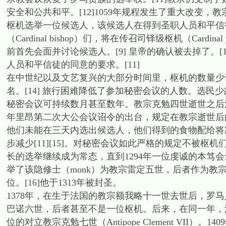
安全和公共和平。[12]1059年规程发生了重大改变，教宗尼
枢机选举一位候选人，该候选人在得到圣职人员和平信
（Cardinal bishop）们，将在传召司铎级枢机（Cardina
前首先会面并讨论候选人。[9] 皇帝的确认被去掉了。[
人员和平信徒的同意的要求。[11]
在中世纪以及文艺复兴的大部分时间里，枢机的数量少于30
名。[14] 旅行困难降低了参加秘密会议的人数。选
秘密会议可持续数月甚至数年。教宗克勉四世逝世之后漫
年里昂第二次大公会议诏令的出台，规定在教宗逝世后
他们未能在三天内选出候选人，他们得到的食物配给将
步减少[11][15]。对秘密会议如此严格的规定不被枢机
长的选举继续成为常态，直到1294年一位虔诚的本笃会士（B
举了该隐修士（monk）为教宗雷定五世，后者作为教
位。[16]他于1313年被封圣。
1378年，在生于法国的教宗额我略十一世去世后，罗
巴诺六世，后者甚至不是一位枢机。后来，在同一年，法
位的对立教宗克勉七世（Antipope Clement VII）。1