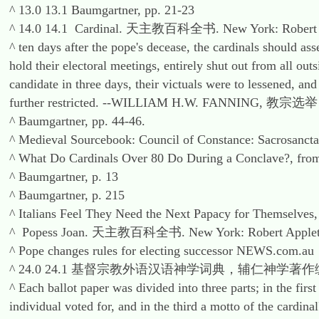
^ 13.0 13.1 Baumgartner, pp. 21-23
^ 14.0 14.1 Cardinal. 天主教百科全书. New York: Robert A
^ ten days after the pope's decease, the cardinals should ass
hold their electoral meetings, entirely shut out from all out
candidate in three days, their victuals were to lessened, and 
further restricted. --WILLIAM H.W. FANNIN
^ Baumgartner, pp. 44-46.
^ Medieval Sourcebook: Council of Constance: Sacrosancta
^ What Do Cardinals Over 80 Do During a Conclave?, from
^ Baumgartner, p. 13
^ Baumgartner, p. 215
^ Italians Feel They Need the Next Papacy for Themselv
^ Popess Joan. 天主教百科全书. New York: Robert Appleto
^ Pope changes rules for electing successor NEWS.com.au
^ 24.0 24.1 基督宗教外语汉语神学词典，辅仁神学
^ Each ballot paper was divided into three parts; in the firs
individual voted for, and in the third a motto of the cardina