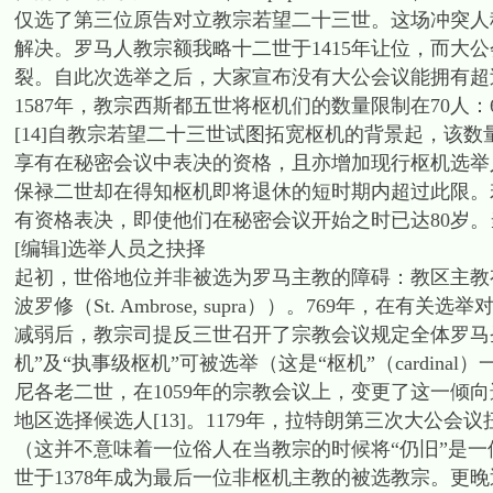
仅选了第三位原告对立教宗若望二十三世。这场冲突人称大
解决。罗马人教宗额我略十二世于1415年让位，而大
裂。自此次选举之后，大家宣布没有大公会议能拥有超过
1587年，教宗西斯都五世将枢机们的数量限制在70人
[14]自教宗若望二十三世试图拓宽枢机的背景起，该数
享有在秘密会议中表决的资格，且亦增加现行枢机选举人
保禄二世却在得知枢机即将退休的短时期内超过此限。
有资格表决，即使他们在秘密会议开始之时已达80岁。当时1
[编辑]选举人员之抉择
起初，世俗地位并非被选为罗马主教的障碍：教区主教有时
波罗修（St. Ambrose, supra））。769年，在有关选举对
减弱后，教宗司提反三世召开了宗教会议规定全体罗马
机”及“执事级枢机”可被选举（这是“枢机”（cardinal
尼各老二世，在1059年的宗教会议上，变更了这一倾
地区选择候选人[13]。1179年，拉特朗第三次大公
（这并不意味着一位俗人在当教宗的时候将“仍旧”是一
世于1378年成为最后一位非枢机主教的被选教宗。更