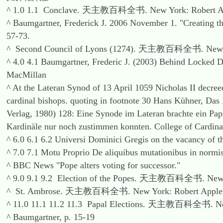
^ 1.0 1.1 Conclave. 天主教百科全书. New York: Robert Ap
^ Baumgartner, Frederick J. 2006 November 1. "Creating th
57-73.
^ Second Council of Lyons (1274). 天主教百科全书. New Yo
^ 4.0 4.1 Baumgartner, Frederic J. (2003) Behind Locked Do
MacMillan
^ At the Lateran Synod of 13 April 1059 Nicholas II decreed
cardinal bishops. quoting in footnote 30 Hans Kühner, Da
Verlag, 1980) 128: Eine Synode im Lateran brachte ein Pa
Kardinäle nur noch zustimmen konnten. College of Cardina
^ 6.0 6.1 6.2 Universi Dominici Gregis on the vacancy of th
^ 7.0 7.1 Motu Proprio De aliquibus mutationibus in normis
^ BBC News "Pope alters voting for successor."
^ 9.0 9.1 9.2 Election of the Popes. 天主教百科全书. New Y
^ St. Ambrose. 天主教百科全书. New York: Robert Applet
^ 11.0 11.1 11.2 11.3 Papal Elections. 天主教百科全书. New
^ Baumgartner, p. 15-19