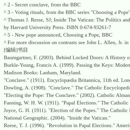
^ 2 - Secret conclave, from the BBC
^ 3 - Voting rituals, from the BBC series "Choosing a Pope
^ Thomas J. Resse, SJ; Inside The Vatican: The Politics an
by Harvard University Press. ISBN 0-674-93261-7
^ 5 - New pope announced, Choosing a Pope, BBC
^ For more discussion on contrasts see John L. Allen, Jr. i
[编辑]书目
Baumgartner, F. (2003). Behind Locked Doors: A History o
Burkle-Young, Francis A. (1999). Passing the Keys: Modern
Madison Books: Lanham, Maryland.
"Conclave." (1911). Encyclopædia Britannica, 11th ed. Lon
Dowling, A. (1908). "Conclave." The Catholic Encyclope
"Electing the Pope: The Conclave." (2002). Catholic Alman
Fanning, W. H. W. (1911). "Papal Elections." The Cathol
Joyce, G. H. (1911). "Election of the Popes." The Cathol
National Geographic. (2004). "Inside the Vatican."
Reese, T. J. (1996). "Revolution in Papal Elections." Ameri