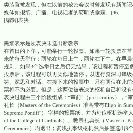
类装置被发现，但在以前的秘密会议时曾发现有新闻记者冒充秘密会
媒体如报纸、广播、电视记者的窃听或偷窥。[46]
[编辑]表决
黑烟表示是次表决未选出新教宗
在首日的下午，可能举行一轮投票。如果一轮投票在首
来的每天举行：两轮在每日上午，两轮在下午。在早晨
规则。如果3个选举日之后仍无结果，该过程将暂停至
投票后，该过程可以再类似地暂停，以进行资深司铎级
祷、深思和对话。在接下来的投票中，只有两位在此前
票将不为必要。但是，这两位被表决的枢机自己将没有表
表决过程由三个阶段组成：“审前”（pre-scrutiny），“审中”
礼长（Masters of the Ceremonies）准备带有Eligo in 
Supreme Pontiff"） 字样的投票纸，并为每位枢机
of the College of Cardinals）、教宗礼典长（Master of Pa
Ceremonies）均退出；资浅执事级枢机然后抽签选出9个