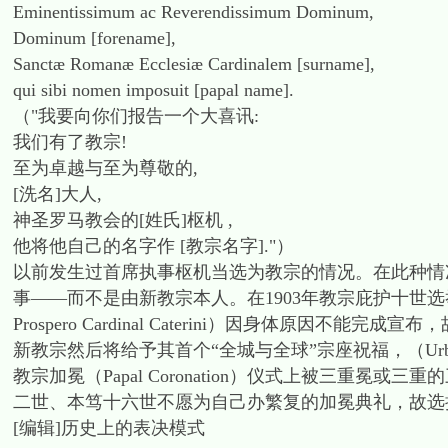
Eminentissimum ac Reverendissimum Dominum,
Dominum [forename],
Sanctæ Romanæ Ecclesiæ Cardinalem [surname],
qui sibi nomen imposuit [papal name].
（"我要向你们报告一个大喜讯:
我们有了教宗!
至为卓越与至为尊敬的,
[洗名]大人,
神圣罗马教会的[姓氏]枢机 ,
他将他自己的名字作 [教宗名字]."）
以前发生过首席执事枢机当选为教宗的情况。在此种情
事——而不是由新教宗本人。在1903年教宗庇护十世选举期间，首席执
Prospero Cardinal Caterini）因身体原因不能
新教宗然后将给予其首个“全城与全球”宗座祝福，（Urbi
教宗加冕（Papal Coronation）仪式上被三重冕或三重
二世、本笃十六世不愿为自己办繁复的加冕典礼，故选择了教宗就职
[编辑]历史上的表决模式