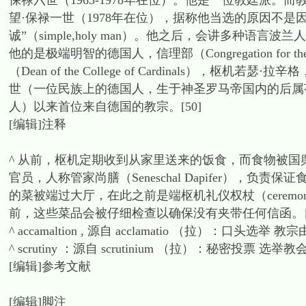
保禄六世（1963-1978年在位）。他是一位教廷派
望·保禄一世（1978年在位），据称他当选的原因不
诚”（simple,holy man）。他之后，会讲多种语言波
他的是极端明智的德国人，信理部（Congregation for the D
（Dean of the College of Cardinals
世（一位民族上的德国人，生于神圣罗马帝国内的后属
人）以来首位来自德国的教宗。[50]
[编辑]注释
^ 从前，枢机定期收到从家里送来的饭食，而食物被国舆（
官员，人称管家尚膳（Seneschal Dapifer）
的菜被端过大厅，在此之前是端枢机礼仪权杖（ceremon
前，这些菜品会被仔细检查以确保没有夹带任何信函。
^ accamaltion , 源自 acclamatio （拉）：口
^ scrutiny ：源自 scrutinium （拉）：秘密投票
[编辑]参考文献
[编辑]脚注