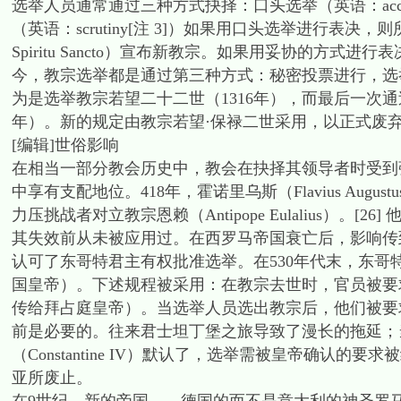
选举人员通常通过三种方式抉择：口头选举（英语：acclama
（英语：scrutiny[注 3]）如果用口头选举进行表决，则
Spiritu Sancto）宣布新教宗。如果用妥协的方
今，教宗选举都是通过第三种方式：秘密投票进行，选举
为是选举教宗若望二十二世（1316年），而最后一次通
年）。新的规定由教宗若望·保禄二世采用，以正式废弃
[编辑]世俗影响
在相当一部分教会历史中，教会在抉择其领导者时受到
中享有支配地位。418年，霍诺里乌斯（Flavius Augu
力压挑战者对立教宗恩赖（Antipope Eulalius）
其失效前从未被应用过。在西罗马帝国衰亡后，影响传
认可了东哥特君主有权批准选举。在530年代末，东
国皇帝）。下述规程被采用：在教宗去世时，官员被要求
传给拜占庭皇帝）。当选举人员选出教宗后，他们被要
前是必要的。往来君士坦丁堡之旅导致了漫长的拖延；
（Constantine IV）默认了，选举需被皇帝确认
亚所废止。