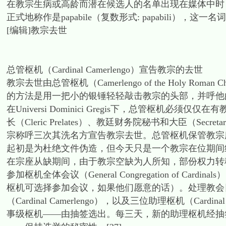
在教宗生病或高龄而潜在候选人的名单出现在媒体中时
正式地称作是papabile（复数形式: papabili），这
[编辑]教宗去世
总管枢机（Cardinal Camerlengo）宣告教宗的去世
教宗去世由总管枢机（Camerlengo of the Holy Rom
的方法是用一把小的银锤轻轻敲击教宗的头部，并呼他
在Universi Dominici Gregis下，总管枢机必须仅仅在有教宗礼典
长（Cleric Prelates）、教廷财务院秘书和大臣（Secretary a
宗称呼三次其洗名方宣告教宗去世。总管枢机保管教宗
起初是为杜绝文件伪造，但今天只是一个教宗在位期间结
在宗座从缺期间，由于教宗空缺为人所知，部份权力转
参加枢机全体会议（General Congregation of 
枢机可选择参加会议，如果他们愿意的话）。处理教会日常事务的特
（Cardinal Camerlengo），以及三位助理枢机（Car
事级枢机——由抽签选出。每三天，新的助理枢机经抽