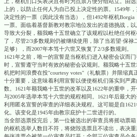
上，枢机们口头表决且有时为点票方便分组站立。由选票
上的，以防止任何人为自己投上决定性的票。1549年，英格兰枢机P
决定性的一票（因此没有当选），但1492年枢机Borgia（
一票。面临着基督新教对教宗地位发出的道德挑战，以及
导致大分裂，额我略十五世确立了该规程以杜绝任何枢机
了，尽管2/3多数规则仍被继续使用，除了当若望·保禄
足够），而2007年本笃十六世又恢复了2/3多数规则。
1621年之前，唯一的宣誓是当枢机们进入秘密会议而
时，宣誓遵守当时有效的秘密会议规则。额我略十五世
机把时间浪费在投"courtesy votes"（礼貌票）
十分重要，这意味着利用宣誓以便使枢机们落实到严肃
数。1621年额我略十五世的改革以及1622年的重申
与2005年选举本笃十六世的规程相同。1621年后最
利用匿名宣誓的审查的详细表决规程。这可能是自162
化。该变化是1945年由教宗庇护十二世进行的。
当全部选票投完后，第一位被选出的审查员将摇动票箱
的枢机选举人数目不符，将烧毁选票且不读出，表决重
每张选票会被第一位审查员打开；全部三位审查员会各