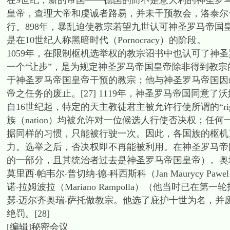
在9世纪，新的帝国——德国的而不是意大利的神圣罗
皇帝，查理大帝和虔诚者路易，并未干预教会，洛泰尔
行。898年，暴乱迫使教宗若望九世认可神圣罗马帝
是在10世纪人称黑暗时代（Pornocracy）的阶段。
1059年，在限制枢机选举权的教宗诏书中也认可了神
一个“让步”，是为规定神圣罗马帝国皇帝除非得到教
于神圣罗马帝国皇帝干预的教宗；他与神圣罗马帝国因叙任权斗争（
帝之任务的废止。[27] 1119年，神圣罗马帝国同意了沃姆斯
自16世纪起，特定的天主教徒君主被允许行使所谓的“right o
族（nation）均被允许对一位候选人行使否决权；
据同样的习惯，只能被行驶一次。因此，各国族的枢机
力。选举之后，否决权即不再能被利用。在神圣罗马帝国
的一部分，且其统治者过去是神圣罗马帝国皇帝）。奥地
莫里西‧帕韦尔‧普切纳‧德‧科西斯科（Jan Maurycy Pawe
诺‧拉姆波拉（Mariano Rampolla）（他当时已
瑟‧迈尔齐奥瑞‧萨托做教宗。他选了庇护十世为名，
绝罚。[28]
[编辑]秘密会议