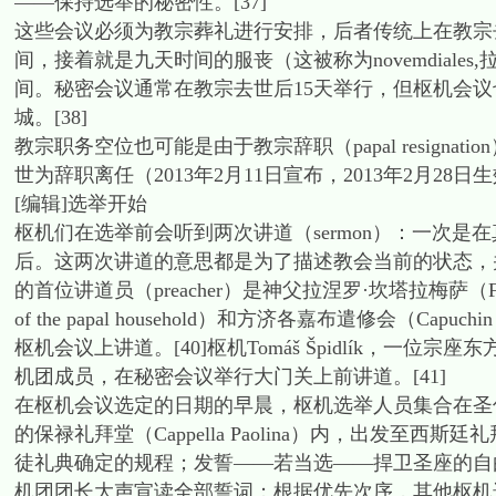
——保持选举的秘密性。[37]
这些会议必须为教宗葬礼进行安排，后者传统上在教宗
间，接着就是九天时间的服丧（这被称为novemdiale
间。秘密会议通常在教宗去世后15天举行，但枢机会议
城。[38]
教宗职务空位也可能是由于教宗辞职（papal resignat
世为辞职离任（2013年2月11日宣布，2013年2月28日
[编辑]选举开始
枢机们在选举前会听到两次讲道（sermon）：一次
后。这两次讲道的意思都是为了描述教会当前的状态，并
的首位讲道员（preacher）是神父拉涅罗·坎塔拉梅萨（Fr. Ran
of the papal household）和方济各嘉布遣修会（Capu
枢机会议上讲道。[40]枢机Tomáš Špidlík，一位宗座东方学院（
机团成员，在秘密会议举行大门关上前讲道。[41]
在枢机会议选定的日期的早晨，枢机选举人员集合在圣
的保禄礼拜堂（Cappella Paolina）内，出发至西斯廷礼拜堂并
徒礼典确定的规程；发誓——若当选——捍卫圣座的自
机团团长大声宣读全部誓词；根据优先次序，其他枢机选举人仅手摸福