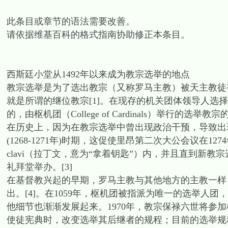
此条目或章节的语法需要改善。
请依据维基百科的格式指南协助修正本条目。
西斯廷小堂从1492年以来成为教宗选举的地点
教宗选举是为了选出教宗（又称罗马主教）被天主教徒
就是所谓的继位教宗[1]。在现存的机关团体领导人选择方式当
的，由枢机团（College of Cardinals）举行的选举教宗
在历史上，因为在教宗选举中曾出现政治干预，导致出
(1268-1271年)时期，这促使里昂第二次大公会议在
clavi（拉丁文，意为“拿着钥匙”）内，并且直到新
礼拜堂举办。[3]
在基督教兴起的早期，罗马主教与其他地方的主教一样，
出。[4]。在1059年，枢机团被指派为唯一的选举人团
他细节也渐渐发展起来。1970年，教宗保禄六世将参
使徒宪典时，改变选举其后继者的规程；目前的选举规