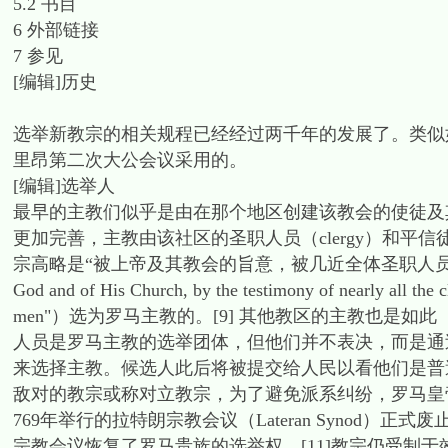
5.2 书目
6 外部链接
7 参见
[编辑]历史
选举新教宗的相关规程已经经过两千年的发展了。类似如今体
里昂第二次大公会议采用的。
[编辑]选举人
最早的主教们似乎是由在那个地区创建该教会的使徒及
更加完善，主教由该社区的圣职人员（clergy）和平信徒
宗高略是“被上帝及其教会的旨意，被几近全体圣职人员的见证，
God and of His Church, by the testimony of nearly all the c
men"）选为罗马主教的。[9] 其他教区的主教也是如此
人员是罗马主教的选举团体，但他们并不表决，而是通过普遍的合
来选择主教。候选人此后将被提交给人民以看他们是普
敌对的教宗或称对立教宗，为了避免派系纠纷，罗马皇帝
769年举行的拉特朗宗教会议（Lateran Synod）
宗教会议恢复了罗马贵族的选举权。[11]教宗仍受制