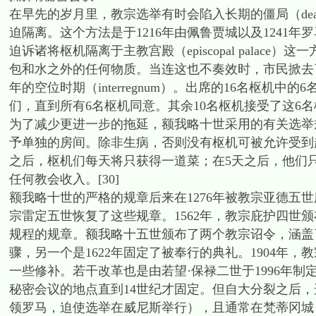
在早先的岁月里，教宗选举有时会陷入长期的僵局（dea
迫隔离。这个方法是于1216年由佩鲁贾城以及1241年
迫诉诸将枢机隔离于主教宫殿（episcopal pala
包和水之外的任何物质。当连这也不奏效时，市民掀去
年的空位时期（interregnum）。出席的16名枢机
们，直到所有6名枢机同意。其余10名枢机接受了这6名枢
为了减少更进一步的拖延，额我略十世采用的有关选举
予单独的房间。除非生病，否则没有枢机可被允许受到
之后，枢机们每天将只获得一道菜；在5天之后，他们
任何教会收入。[30]
额我略十世的严格的规章后来在1276年被教宗亚德五世
宗雷定五世恢复了这些规章。1562年，教宗庇护四世
规程的规章。额我略十五世颁布了两个教宗诏令，涵盖了
骤，另一个是1622年固定了被奉行的典礼。1904年
一些修补。若干改革也是由若望·保禄二世于1996年制定。
秘密会议的地点直到14世纪才固定。但自大分裂之后，
领罗马，迫使选举在威尼斯举行），且通常在梵蒂冈城（