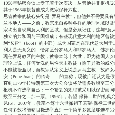
1958年秘密会议上受了若干次表决，尽管他并非枢机[
其于1963年接替他成为教宗保禄六世。
尽管教宗的核心头衔是“罗马主教”，但他并不需要具有
兰本地人——之前，教宗来自各种各样的地理区域以及
宗均出自现属意大利的区域。但是必须记住，这与“意
独立的共和国与王国组成；有些现代意大利的地区曾被
利“长靴”（boot）的中部）成为国家是在现代意大利
利人是无意义的，恰如区分罗马人和非罗马人，佛罗伦
现任罗马教区的主教，教宗本笃十六世，即为德国人[21
理论上说，任何受洗的男性天主教徒（除了异教的或分
不能被授圣职，而教宗从定义上说是罗马主教，故妇女
安（Pope Joan）的传奇——的宣称，现被广泛认为是假的
直到1179年拉特朗第三次大公会议将所需多数增至三
枢机不许选举自己；一个繁复的规程被采用以保密而同时杜
数至三分之二加一票。1996年，若望·保禄二世的礼典允
风[6]。2007年，教宗本笃十六世撤销了若望·保禄
任何多数将能够阻挠选举直到一个简单多数足够选举另一