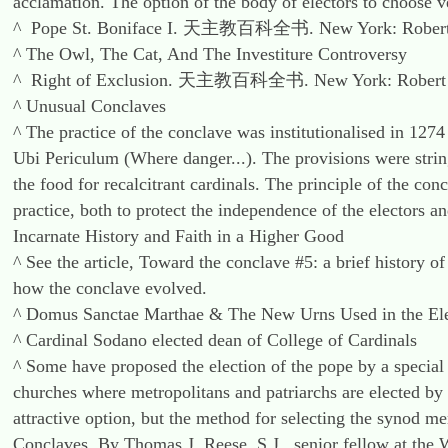
acclamation. The option of the body of electors to choose 
^ Pope St. Boniface I. 天主教百科全书. New York: Robert 
^ The Owl, The Cat, And The Investiture Controversy
^ Right of Exclusion. 天主教百科全书. New York: Robert A
^ Unusual Conclaves
^ The practice of the conclave was institutionalised in 1274
Ubi Periculum (Where danger...). The provisions were strin
the food for recalcitrant cardinals. The principle of the c
practice, both to protect the independence of the electors a
Incarnate History and Faith in a Higher Good
^ See the article, Toward the conclave #5: a brief history o
how the conclave evolved.
^ Domus Sanctae Marthae & The New Urns Used in the El
^ Cardinal Sodano elected dean of College of Cardinals
^ Some have proposed the election of the pope by a special 
churches where metropolitans and patriarchs are elected by
attractive option, but the method for selecting the synod m
Conclaves, By Thomas J. Reese, S.J., senior fellow at th