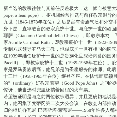
新当选的教宗往往与其前任反差极大，这一倾向被意大利人形容
pope, a lean pope）。枢机团经常推选与前
九世（1846-1878年在位）之后是富有贵族气质和外交
身下层，直率敢言的教宗庇护十世。与庇护十世的顽固
耶萨（Giacomo Cardinal della Chiesa），
家Achille Cardinal Ratti，即教宗庇护十一世
专制方式领导罗马天主教，也跟庇护十世有相同的脾气
在1939年继任庇护十一世的是贵族化且深谙内幕的国务卿，教廷
Pacelli），即教宗庇护十二世（1939-1958年在
家是罗马贵族后裔，他兄弟是为圣座服务的律师。此后
十三世（1958-1963年在位）继登圣座。在怯懦而
的”（ordinary）好教宗若望（Good Pope Jo
惊讶，他当选时兜里还揣着回程的火车票。
若望被证明是与之前两位教宗迥异，并且更确切地说是
内，他召集了梵蒂冈第二次大公会议，在教会内部推动了广泛
归的枢机乔瓦尼·巴蒂斯塔·蒙蒂尼——1958年许多