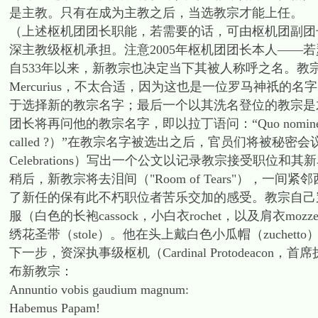
是主教。只有在成为主教之后，当选教宗才能上任。
（上述枢机团团长职能，若需要的话，可由枢机团副团
深主教级枢机承担。注意2005年枢机团团长本人——
自533年以来，新教宗也决定当下其被人称呼之名。
Mercurius，不太合适，因为这也是一位罗马神祇
于选择新的教宗名字；最后一个以其洗名登位的教宗是才
团长将再问他的教宗名字，即以拉丁语问：“Quo nomine vis vo
called ?）”在教宗名字被选出之后，官员们将被秘密会议重新接纳
Celebrations）写出一个公文以记录教宗接受职位和其
稍后，新教宗将去泪间（"Room of Tears"），
了新任的保有此不朽职位者苦乐交加的感受。教宗自己
服（白色的长袍cassock，小白衣rochet，以及肩衣mozz
绣花圣带（stole）。他在头上戴白色小瓜帽（zuchetto
下一步，资深执事级枢机（Cardinal Protodea
布新教宗：
Annuntio vobis gaudium magnum:
Habemus Papam!