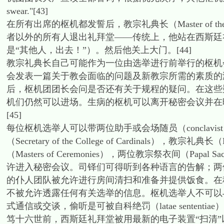
swear."[43]
在所有出席的枢机都发誓后，教宗礼典长（Master of the Pap
者以外的所有人退出礼拜堂——传统上，他站在西斯廷礼拜堂
是“其他人，出去！”）。然后他关上大门。[44]
教宗礼典长自己可能作为一位由选举进行前举行的枢机会议指
会发表一篇关于教会面临的问题及新教宗所需的素质的
后，枢机团团长会问是否还有关于规程的疑问。在这些
机们仍然可以进场。生病的枢机可以离开秘密会议并在
[45]
每位枢机选举人可以带两位助手或会场随员（conclav
（Secretary of the College of Cardinals），教宗礼典长（M
（Masters of Ceremonies），两位教宗祭衣间（P
许进入秘密会议。司铎们可得听到各种语言的告解；两
的仆人团队被允许进行房间清扫和准备并提供饭食。在
不被允许透露任何有关选举的信息。枢机选举人不可以
式通信或交谈，偷听是可被自科绝罚（latae sente
笃十六世前，西斯廷礼拜堂被用最新的电子装置“扫清”