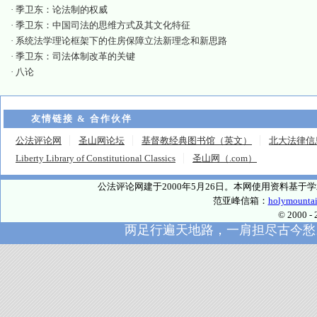
·
季卫东：论法制的权威
·
季卫东：中国司法的思维方式及其文化特征
·
系统法学理论框架下的住房保障立法新理念和新思路
·
季卫东：司法体制改革的关键
·
八论
友情链接 & 合作伙伴
公法评论网
圣山网论坛
基督教经典图书馆（英文）
北大法律信
Liberty Library of Constitutional Classics
圣山网（.com）
公法评论网建于2000年5月26日。本网使用资料基
范亚峰信箱：
holymounta
© 2000
两足行遍天地路，一肩担尽古今愁