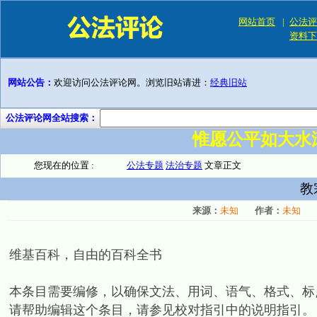
网站首页
|
公法评
资料下
网站公告：
欢迎访问公法评论网。浏览旧站请进：
经典旧站
公法评论网全站搜索：
惟愿公平如大水
您现在的位置 :
公法专题
法治专题
文章正文
教
来源：
未知
作者：
未知
维基百科，自由的百科全书
本条目需要编修，以确保文法、用词、语气、格式、标
请帮助编辑这个条目，请参见校对指引中的说明指引。