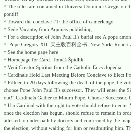
^ The rules are contained in Universi Dominici Gregis on th
pontiff
^ Toward the conclave #1: the office of camerlengo
^ Sede Vacante, from Aquinas publishing
^ For a description of John Paul II's burial see A pope amo
^ Pope Gregory XII. 天主教百科全书. New York: Robert Ap
^ See the home page here
^ Homepage for Card. Tomáš Špidlík
^ Veni Creator Spiritus from the Catholic Encyclopedia
^ Cardinals Hold Last Meeting Before Conclave to Elect P
^ Fifteen to 20 days following the death of the pope the vo
choose Pope John Paul II's successor. They will enter the S
out!" Cardinals Gather to Mourn Pope, Choose Successor,
^ If a Cardinal with the right to vote should refuse to enter 
once the election has begun, should refuse to remain in orde
attested to under oath by doctors and confirmed by the major
the election, without waiting for him or readmitting him. 