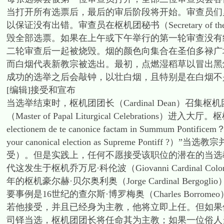
当打开所有选票后，最后的审后阶段将开始。审查员们
以保证没有出错。审查员在枢机团秘书（Secretary of the C
毁全部选票。如果在上午或下午举行的第一轮审查没有
二轮审查后一起被烧毁。烟的颜色向集合在圣伯多禄广
而白烟代表新教宗被选出。最初，点燃湿稻草以冒出黑烟；
成功的选举之后会敲钟，以壮白烟，且特别是在白烟不是
[编辑]接受和宣布
当选举结束时，枢机团团长（Cardinal Dean）召集枢机团秘书（Sec
（Master of Papal Liturgical Celebratio
electionem de te canonice factam in Summum
your canonical election as Supreme Ponti
受）。但是实践上，任何不愿接受该职位的潜在的当选
代这发生于枢机乔万尼·科伦波（Giovanni Cardinal C
年的枢机豪尔赫·贝尔奥利奥（Jorge Cardinal Be
要事例是16世纪的查尔斯·博罗梅奥（Charles Borrome
若他接受，并且已经身为主教，他将立即上任。但如果
司铎当选，枢机团团长将任命其为主教；如果一位俗人