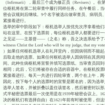
（Infirmarii），最后三个成为修正员（Revise
位枢机将在第二轮审查中履行同样任务。在午餐后，当
密会议规则后继续。9个名字被选出做审查员、病弱员
紧接着进行。
选举的审中阶段如下：枢机选举人按优先次序拿着他们
站在这里。在投下选票前，每位枢机选举人都要进行一
之见证——主基督——（之名）称，吾之决选系给予了在天主面
witness Christ the Lord who will be my judge, that my vote 
）如果任何枢机选举人在礼拜堂内，但因病弱而不能起
后取走他的选票。如果任何枢机选举人因病弱在其房间
间。此种生病枢机将宣誓并填写选票纸。当审查员回到
相同；此后，它们将被存在合适的容器中。在枢机投票
紧接着进行。每天一共进行四轮审查，两个在上午，两
因此，投下每个人的选票时的宣誓是匿名的，因为选举
选举人签名，并被折叠以盖住该签名，然后被密封以形成
式半秘密选票最后一次使用是在1939年秘密会议上。1
决的枢机们有选择自由）在1621年前有时被使用，但这