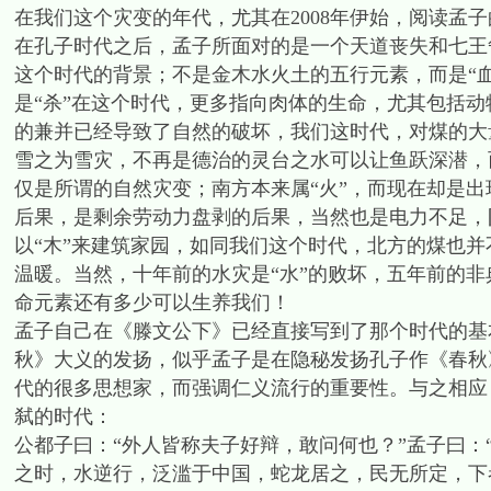
在我们这个灾变的年代，尤其在2008年伊始，阅读孟
在孔子时代之后，孟子所面对的是一个天道丧失和七王争
这个时代的背景；不是金木水火土的五行元素，而是“血
是“杀”在这个时代，更多指向肉体的生命，尤其包括动
的兼并已经导致了自然的破坏，我们这时代，对煤的大量
雪之为雪灾，不再是德治的灵台之水可以让鱼跃深潜，
仅是所谓的自然灾变；南方本来属“火”，而现在却是出
后果，是剩余劳动力盘剥的后果，当然也是电力不足，
以“木”来建筑家园，如同我们这个时代，北方的煤也
温暖。当然，十年前的水灾是“水”的败坏，五年前的非
命元素还有多少可以生养我们！
孟子自己在《滕文公下》已经直接写到了那个时代的基
秋》大义的发扬，似乎孟子是在隐秘发扬孔子作《春秋
代的很多思想家，而强调仁义流行的重要性。与之相应
弑的时代：
公都子曰：“外人皆称夫子好辩，敢问何也？”孟子曰
之时，水逆行，泛滥于中国，蛇龙居之，民无所定，下