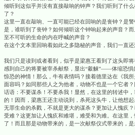
倾听到这似乎并没有直接敲响的钟声？我们听到了什么
了？
这里一直在敲响、一直可能已经在回响的是丧钟？是警
是，谁听到了丧钟？如何倾听这个钟响起来的声音？而
至不可听的生命的内在呼喊的声音？
在这个文本里回响着如此之多隐秘的声音，我们一直还
我们只是读到或者看到，似乎是梁惠王看到了这头即将
感到自己的将要被宰杀献祭，显出“觳觫”——体缩恐
惊恐的神情！那么，牛有表情吗？接着德里达在《我所
面容吗？如同那些人之为他者，动物不也是一个它者？
话语：不要谋杀！不要杀我！显然，在这里的转述中，
的！因而，梁惠王还主动说到，杀死这头牛，让他想起
无罪生命的杀戮，不就是更大的谋杀？更加让人愧疚？
受难？这更加让人愧疚和难堪，难受和为难。在这里，
了！而且那是动物带来的，是一次献祭仪式带来的，是