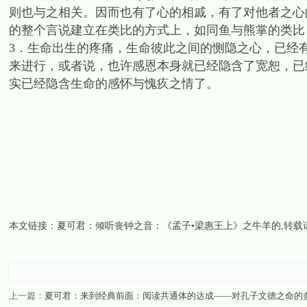
则也与之相关。因而也有了心的相戚，有了对他者之心
的整个言说建立在类比的方式上，如同鱼与熊掌的类比
3．生命出生的疼痛，生命彼此之间的恻隐之心，已经
来进行，或者说，也许感恩本身就已经隐含了宽恕，已
实已经隐含生命的感怀与愧疚之情了。
本文链接：
夏可君：倾听丧钟之音：《孟子•梁惠王上》之牛羊的
,转
上一篇：
夏可君：来到经典前面：阅读共通体的达成——对孔子文德之命的