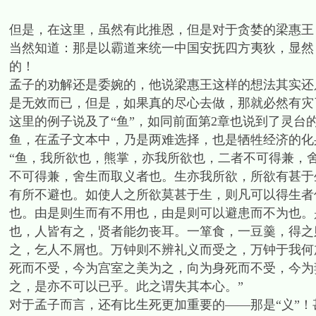
但是，在这里，虽然有此推恩，但是对于贪婪的梁惠王
当然知道：那是以霸道来统一中国安抚四方夷狄，显然
的！
孟子的劝解还是委婉的，他说梁惠王这样的想法其实还
是无效而已，但是，如果真的尽心去做，那就必然有灾
这里的例子说及了“鱼”，如同前面第2章也说到了灵台
鱼，在孟子文本中，乃是两难选择，也是牺牲经济的化
“鱼，我所欲也，熊掌，亦我所欲也，二者不可得兼，
不可得兼，舍生而取义者也。生亦我所欲，所欲有甚于
有所不避也。如使人之所欲莫甚于生，则凡可以得生者
也。由是则生而有不用也，由是则可以避患而不为也。
也，人皆有之，贤者能勿丧耳。一箪食，一豆羹，得之
之，乞人不屑也。万钟则不辨礼义而受之，万钟于我何
死而不受，今为宫室之美为之，向为身死而不受，今为
之，是亦不可以已乎。此之谓失其本心。”
对于孟子而言，还有比生死更加重要的——那是“义”