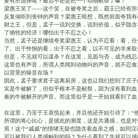
要有所选择呢？最后不还是把一个动物献祭了嘛！
梁惠王笑了——这个笑，在被夸奖之后，霸王已经有所
反复倾听到丧钟的声音？梁惠王暗想，既然前面夸我有
财之王，但是，孟子一说到交换，说到价值，似乎隐含
了牺牲的经济！哪怕出于不忍之心！
当然，孟子还是继续夸奖梁惠王，认为不忍看：看，任
了。出于怜悯的看，出于不忍之看，以不可见的羊来取
但是，不见就可以谋杀？在这里，见面与否，成为残忍
这里也有声音，所谓人类闻到动物叫的声音，就不忍食
以背景的噪音在场？
因此，孟子要求君子远离厨房，这也让我们想到了庄子
实是牛被解了，但似乎根本不是献祭，因为没有看到血
奏的牛被解开的声音。而这里似乎是一开始就看到了血
在这里，乃至于王喜悦起来，并且他还开始引诗了：“他
所谓的将心比心，是彼此的测度，这是共通感，也是对
焉！这个“戚戚”的情绪无疑也隐含着血亲之感，如同汉
可以被我们人类感触到的吗？为什么看到了牛就可以感