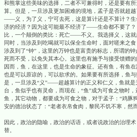
和熊掌这些美味的选择，二者不可兼得时，还是要有所
算。但是，一旦涉及更加困难的境地，孟子是否就超越
——义，为了义，宁可去死，这是算计还是不算计？生
济的经济？因为这可能最不经济了——生命都不要了？
比，一个颠倒的类比：死亡——不义。我选择义，这就
同时，当涉及到吃喝就可以保全生命时，面对嗟来之食
涉及到了“钟”，这里的万钟也是富贵的标志，所谓的
死而不受，以免失其本心。这里也有施予与接受馈赠的
因而，鱼，在这里，也是生命的象征。还有鱼，有鱼在
也是可以原谅的，可以欲求的。如果要有所选择，鱼与
是，一旦涉及“义”——超越算计的正义和仁义，鱼就
台，鱼似乎也有灵命，而现在，“鱼”成为可食之物时，
鱼，其它动物，都要成为可食之物，对于孟子：“鸡豚
安的德治状态了：“老者衣帛食肉，黎民不饥不寒，然
因此，政治的隐喻，政治的话语，或者说政治的治理术
替。