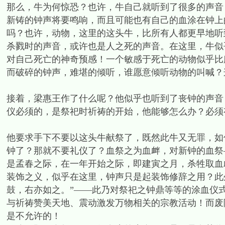
那么，牛为何惊恐？也许，牛自己就听到了很多的声音
新铸的钟声将要鸣响，而且可能也有自己的血涂在钟上
吗？也许，动物，这里的这头牛，比所有人都更早地听
杀戮时的声音，或许也是人之死的声音。在这里，牛似
对自己死亡的神奇预感！一个敏感于死亡的动物似乎比
而破碎的钟声，难堪的倾听，谁愿意倾听动物的叫喊？这
接着，梁惠王作了什么呢？他似乎也听到了丧钟的声音
仪必须的，是祭祀时祈祷的开始，他能够怎么办？必须
他要求手下不要以这头牛献祭了，既然此牛又无罪，如
钟了？那就不要礼仪了？血祭之为血衅，对新钟的血祭—
是孟春之际，在一年开始之际，即建寅之月，杀牲取血衅
装饰之义，似乎在这里，钟声只是起装饰修辞之用？此
鼓，右亦如之。”——此乃对祭祀之钟鼎等等的涂血仪
与祈祷赞美天地、震动激发万物相关的宗教活动！而废
是不允许的！