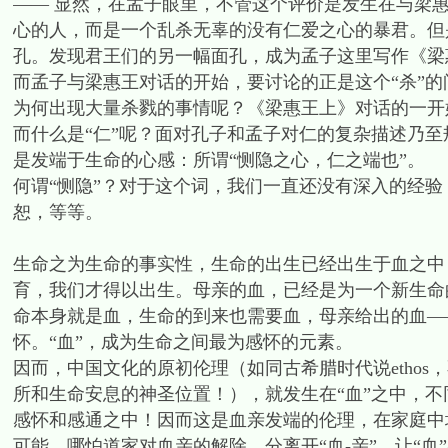
—— 显然，在孟子眼里，不管这个评价是发生在与梁
心的人，而是一个乱杀无辜的没有仁爱之心的暴君。但
孔。发现君王们的另一幅面孔，成为孟子这里写作《梁
而孟子与梁惠王对话的开始，要讨论的正是这个“杀”
为何出现大量杀戮的事情呢？《梁惠王上》对话的一开始
而什么是“仁”呢？面对孔子和孟子对仁的复杂描述乃
是发端于生命的心感：所谓“恻隐之心，仁之端也”。
何谓“恻隐”？对于这个词，我们一直还没有深入的经
恕，等等。
生命之为生命的事实性，生命的出生已经出生于血之中
育，我们才得以出生。母亲的血，已经是为一个新生命
命本身就是血，生命的到来也需要血，母亲给出的血—
怀。“血”，成为生命之间最为感怀的元素。
因而，中国文化的原初伦理（如同古希腊时代说etho
所和生命安息的神圣位置！），就发生在“血”之中，不同
感怀和感通之中！因而这是血亲发端的伦理，在家庭中
可能。哪怕道家对血亲的解除，分离开“血-亲”，让“血