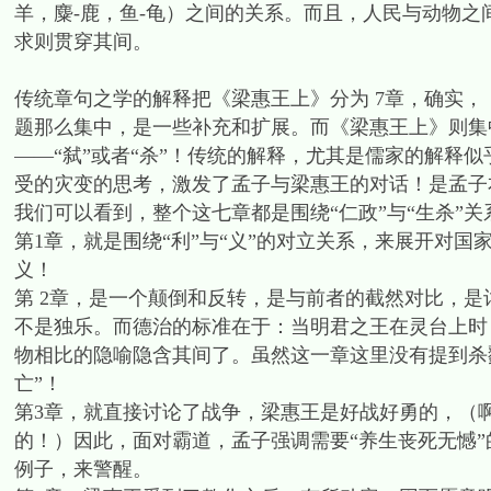
羊，麋-鹿，鱼-龟）之间的关系。而且，人民与动物之
求则贯穿其间。
传统章句之学的解释把《梁惠王上》分为 7章，确实
题那么集中，是一些补充和扩展。而《梁惠王上》则集
——“弑”或者“杀”！传统的解释，尤其是儒家的解释
受的灾变的思考，激发了孟子与梁惠王的对话！是孟子本
我们可以看到，整个这七章都是围绕“仁政”与“生杀”
第1章，就是围绕“利”与“义”的对立关系，来展开对
义！
第 2章，是一个颠倒和反转，是与前者的截然对比，是
不是独乐。而德治的标准在于：当明君之王在灵台上时
物相比的隐喻隐含其间了。虽然这一章这里没有提到杀戮
亡”！
第3章，就直接讨论了战争，梁惠王是好战好勇的，（
的！）因此，面对霸道，孟子强调需要“养生丧死无憾
例子，来警醒。