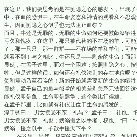
在这里，我们要思考的是在恻隐之心的感发下，出现了
中，在血的恐惧中，在生命姿态和神情的观看和不忍观
生。因而恻隐之心似乎也无法阻止血祭？
而且，牛还是无罪的，无罪的生命如何还要被献祭牺牲
亏欠和愧疚，在这里，那只被代替的不在场的羊，可能
了，那一只只、那一群群——不在场的羊和羊们，可能
就看不到！与之相比，牛还只是——剩余的生命！而那
显然，在孟子这里，面对一个困难：按照恻隐之心，按
牲，但是这样的话，如何还有礼仪法则的存在地位呢？
贺和震动乃至召唤的！新的开始就需要新的生命的牺牲
显然，孟子自己的鱼与熊掌的相关差别关系无法回答这
能礼仪即是鱼，生命即是熊掌，这个类比行得通。
在孟子那里，比如就有礼仪让位于生命的感发的。
淳于髡曰：“男女授受不亲，礼与？”孟子曰：“礼也。”
男女授受不亲，礼也；嫂溺援之以手者，权也。”曰：“
嫂溺，援之以手。子欲手援天下乎？
—— 在这里，显然，权变的变通可以违背礼仪，如同