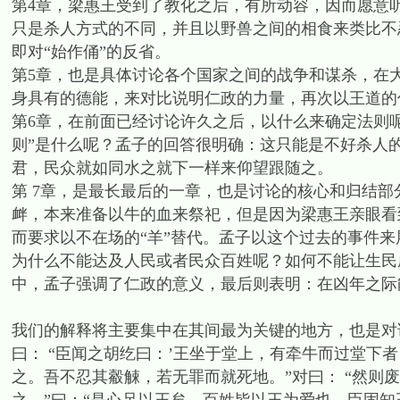
第4章，梁惠王受到了教化之后，有所动容，因而愿意
只是杀人方式的不同，并且以野兽之间的相食来类比不
即对“始作俑”的反省。
第5章，也是具体讨论各个国家之间的战争和谋杀，在
身具有的德能，来对比说明仁政的力量，再次以王道的
第6章，在前面已经讨论许久之后，以什么来确定法则呢
则”是什么呢？孟子的回答很明确：这只能是不好杀人
君，民众就如同水之就下一样来仰望跟随之。
第 7章，是最长最后的一章，也是讨论的核心和归结
衅，本来准备以牛的血来祭祀，但是因为梁惠王亲眼看
而要求以不在场的“羊”替代。孟子以这个过去的事件来
为什么不能达及人民或者民众百姓呢？如何不能让生民
中，孟子强调了仁政的意义，最后则表明：在凶年之际
我们的解释将主要集中在其间最为关键的地方，也是对
曰： “臣闻之胡纥曰：’王坐于堂上，有牵牛而过堂下者
之。吾不忍其觳觫，若无罪而就死地。”对曰： “然则废