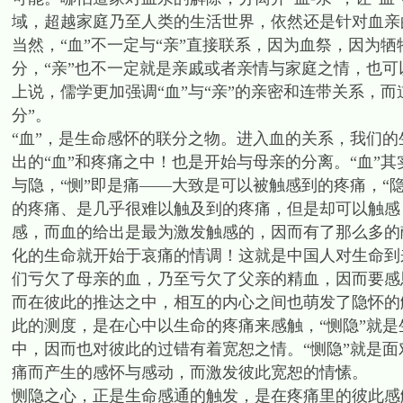
域，超越家庭乃至人类的生活世界，依然还是针对血亲
当然，“血”不一定与“亲”直接联系，因为血祭，因为牺
分，“亲”也不一定就是亲戚或者亲情与家庭之情，也
上说，儒学更加强调“血”与“亲”的亲密和连带关系，
分”。
“血”，是生命感怀的联分之物。进入血的关系，我们
出的“血”和疼痛之中！也是开始与母亲的分离。“血”
与隐，“恻”即是痛——大致是可以被触感到的疼痛，“
的疼痛、是几乎很难以触及到的疼痛，但是却可以触感
感，而血的给出是最为激发触感的，因而有了那么多的
化的生命就开始于哀痛的情调！这就是中国人对生命到
们亏欠了母亲的血，乃至亏欠了父亲的精血，因而要感
而在彼此的推达之中，相互的内心之间也萌发了隐怀的触
此的测度，是在心中以生命的疼痛来感触，“恻隐”就
中，因而也对彼此的过错有着宽恕之情。“恻隐”就是
痛而产生的感怀与感动，而激发彼此宽恕的情愫。
恻隐之心，正是生命感通的触发，是在疼痛里的彼此感