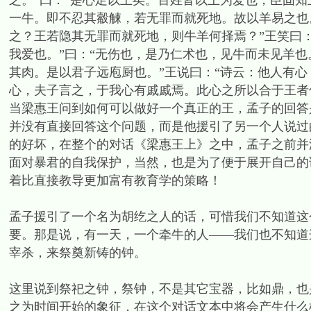
之。”曰：“是心足以王矣。百姓皆以王为爱也，臣固知
一牛。即不忍其觳觫，若无罪而就死地。故以羊易之也
之？王若隐其无罪而就死地，则牛羊何择焉？”王笑曰
我爱也。”曰：“无伤也，是乃仁术也，见牛而未见羊
其肉。是以君子远庖厨也。”王说曰：“诗云：他人有
心，夫子言之，于我心有戚戚焉。此心之所以合于王者
当梁惠王问到如何可以做好一个真正的王，孟子的回答
并没有直接回答这个问题，而是他援引了另一个人说过
的好坏，在整个的对话《梁惠王上》之中，孟子之前并
面对暴君的自我保护，当然，也是为了便于展开自己的
着比直接教导更加富有教育学的策略！
孟子援引了一个名为胡纥之人的话，可惜我们不知道这
要。那是说，有一天，一个牵牛的人——我们也不知道
宰杀，来祭奠新铸的钟。
这里说到祭祀之钟，祭钟，不是其它宝器，比如鼎，也
之为时间开始的象征，在这个对话文本中将会产生什么