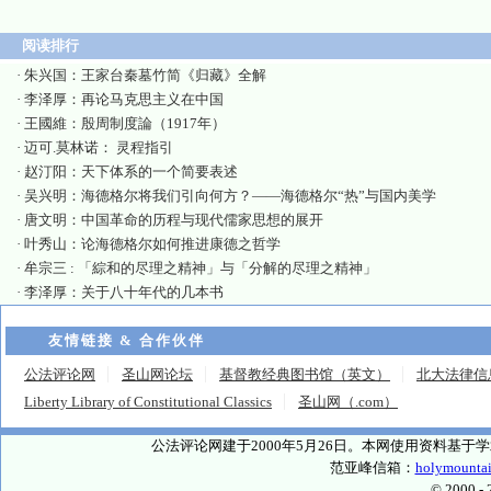
阅读排行
·
朱兴国：王家台秦墓竹简《归藏》全解
·
李泽厚：再论马克思主义在中国
·
王國維：殷周制度論（1917年）
·
迈可.莫林诺： 灵程指引
·
赵汀阳：天下体系的一个简要表述
·
吴兴明：海德格尔将我们引向何方？——海德格尔“热”与国内美学
·
唐文明：中国革命的历程与现代儒家思想的展开
·
叶秀山：论海德格尔如何推进康德之哲学
·
牟宗三 : 「綜和的尽理之精神」与「分解的尽理之精神」
·
李泽厚：关于八十年代的几本书
友情链接 & 合作伙伴
公法评论网
圣山网论坛
基督教经典图书馆（英文）
北大法律信
Liberty Library of Constitutional Classics
圣山网（.com）
公法评论网建于2000年5月26日。本网使用资料基
范亚峰信箱：
holymounta
© 2000