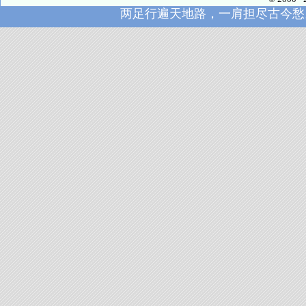
两足行遍天地路，一肩担尽古今愁