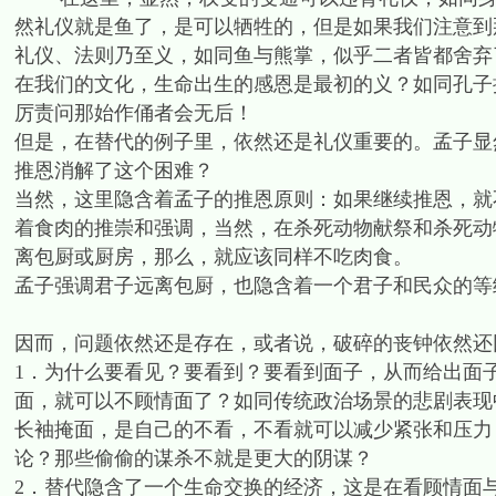
然礼仪就是鱼了，是可以牺牲的，但是如果我们注意到
礼仪、法则乃至义，如同鱼与熊掌，似乎二者皆都舍弃
在我们的文化，生命出生的感恩是最初的义？如同孔子
厉责问那始作俑者会无后！
但是，在替代的例子里，依然还是礼仪重要的。孟子显
推恩消解了这个困难？
当然，这里隐含着孟子的推恩原则：如果继续推恩，就
着食肉的推崇和强调，当然，在杀死动物献祭和杀死动
离包厨或厨房，那么，就应该同样不吃肉食。
孟子强调君子远离包厨，也隐含着一个君子和民众的等
因而，问题依然还是存在，或者说，破碎的丧钟依然还
1．为什么要看见？要看到？要看到面子，从而给出面
面，就可以不顾情面了？如同传统政治场景的悲剧表现
长袖掩面，是自己的不看，不看就可以减少紧张和压力
论？那些偷偷的谋杀不就是更大的阴谋？
2．替代隐含了一个生命交换的经济，这是在看顾情面