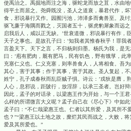
使禹治之。禹掘地而注之海，驱蛇龙而放之苴，水由地
得平土而居之。尧舜既没，圣人之道衰，暴君代作，坏
食，邪说暴行又作。园囿污池，沛泽多而禽兽至。及纣
驱飞廉于海隅而戮之，灭国者五十，驱虎豹犀象而远之
启我后人，咸以正无缺。’世衰道微，邪说暴行有作，
天子之事也。是故孔子曰：’知我者其惟春秋乎！罪我
言盈天下。天下之言，不归杨则归墨。杨氏为我，是无
曰：’庖有肥肉，厩有肥马，民有饥色，野有饿莩，此
充塞仁义也。仁义充塞，则率兽食人，人将相食。吾为
其心，害于其事；作于其事，害于其政。圣人复起，不
姓宁，孔子成春秋而乱臣贼子惧。诗云：’戎狄是膺，
人心，息邪说，距陂行，放淫辞，以承三圣者。岂好辩
因此，孟子的对话录，以梁惠王作为开始，与一个王君
么样的所谓微言大义呢？孟子自己在《尽心下》中如此
孟子曰：“不仁哉梁惠王也。仁者以其所爱，及其所不爱
也？”“梁惠王以土地之故，糜烂其民而战之，大败，
爱及其所爱也。”