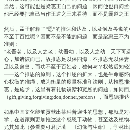
当然，这可能也是梁惠王自己的问题，因而他也再问孟
他已经要把自己当作王道之王来看待，而不是霸道之王
然后，孟子解释了“恩”的推达和达及，以及触及兽禽
不至于百姓呢？因而不是不能的问题，而是梁惠王不为
准则：
“老吾老，以及人之老；幼吾幼，以及人之幼，天下可
心，加诸彼而已。故推恩足以保四海，不推恩无以保妻
足以及禽兽，而功不至于百姓者，独何与？权然后知轻
——这个推恩的原则，这个推恩的扩大，也是生命感怀
心权衡的准绳，成为衡量的度量标准和法则，从推恩推
惠，是施予，这里有着礼物馈赠和宽恕的问题，如同西
（gift,giving,forgiving;don,donner,par
如果中国文化能够贡献出某种普遍性的思想，那就是对
学，在道家则更加推达这个感恩于动物，甚至达及植物
尤其如此（参看夏可君所著：《幻像与生命》，学林出版