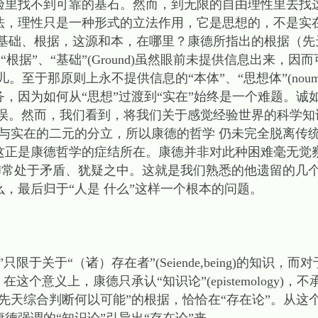
验里找不到可靠的基石。然而，到无限的自由理性里去找这
法，理性只是一种形式的立法作用，它是思想的，不是实
 基础、根据，这源和本，在哪里？康德所指出的根据（先
谓“根据”、“基础”(Ground)虽然眼前未提供信息出来，因
。至于那原则上永不提供信息的“本体”、“思想体”(noumen
，因为如何从“思想”过渡到“实在”始终是一个难题。诚
误。然而，我们看到，将我们关于感觉经验世界的科学知
与实在的二元的分立，所以康德的哲学 仍未完全脱离传
这正是康德哲学的症结所在。康德并非对此种困难毫无觉
却常处于矛盾、犹疑之中。这就是我们熟悉的他遗留的几
么，最后归于“人是 什么”这样一个根本的问题。
于关于“（诸）存在者”(Seiende,being)的知识，而
意义上，康德只承认“知识论”(epistemology)，不承认“存
先天综合判断何以可能”的根据，恰恰在“存在论”。从这