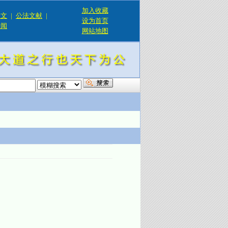
加入收藏
论文
|
公法文献
|
设为首页
新闻
网站地图
！