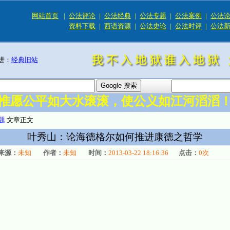
网站首页
|
公法评论
|
公法经典
|
公法专题
|
公法案例
|
公法
资料下载
|
西语资源
|
公法史论
|
公法时评
|
公法
进：
经典旧站
惟愿公平如大水滚滚，使公义如江河滔滔
题
文章正文
叶秀山：论海德格尔如何推进康德之哲学
来源：
未知
作者：
未知
时间：
2013-03-22 18:16:36
点击：
0
次