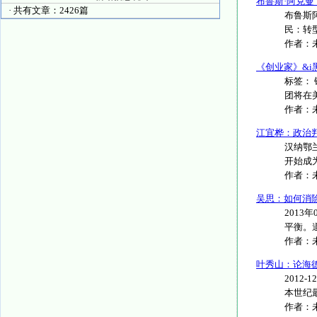
布鲁斯·阿克曼
· 共有文章：2426篇
布鲁斯
民：转型》
作者：
《创业家》&i
标签： 铁
团将在美
作者：
江宜桦：政治
汉纳鄂兰（
开始成为
作者：
吴思：如何消
2013
平衡。道
作者：
叶秀山：论海
2012
本世纪最
作者：