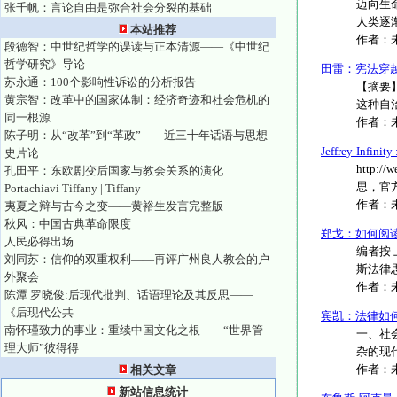
迈向生
张千帆：言论自由是弥合社会分裂的基础
人类逐渐
本站推荐
作者：
段德智：中世纪哲学的误读与正本清源——《中世纪
哲学研究》导论
田雷：宪法穿
苏永通：100个影响性诉讼的分析报告
【摘要
黄宗智：改革中的国家体制：经济奇迹和社会危机的
这种自
同一根源
作者：
陈子明：从“改革”到“革政”——近三十年话语与思想
Jeffrey-In
史片论
http:/
孔田平：东欧剧变后国家与教会关系的演化
思，官方照.
Portachiavi Tiffany | Tiffany
作者：
夷夏之辩与古今之变——黄裕生发言完整版
秋风：中国古典革命限度
郑戈：如何阅
人民必得出场
编者按
刘同苏：信仰的双重权利——再评广州良人教会的户
斯法律
外聚会
作者：
陈潭 罗晓俊:后现代批判、话语理论及其反思——
《后现代公共
宾凯：法律如
南怀瑾致力的事业：重续中国文化之根——“世界管
一、社
理大师”彼得得
杂的现
作者：
相关文章
新站信息统计