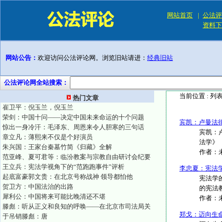
网站首页
|
公法评
资料下
网站公告：
欢迎访问公法评论网。浏览旧站请进：
经典旧站
公法评论网全站搜索：
当前位置 :
列
热门文章
崔卫平：倪玉兰，倪玉兰
荣剑：中国十问——决定中国未来命运的十个问题
宾凯：卢曼法
惊出一身冷汗：毛泽东、周恩来令人胆寒的三句话
宾凯：
章立凡：薄熙来不仅是个好演员
法学》
朱兴国：王家台秦墓竹简《归藏》全解
作者：
范亚峰、夏可君等：临汾教案与宗教自由研讨会纪要
王立兵：宪法学视角下的“范跑跑事件”评析
李忠夏：宪法
起底富豪郭文贵：在北京号称战神 领导都怕他
宪法学
贺卫方：中国法治的出路
的宪法教
犀利公：中国将来可能比晚清还不堪
作者：
滕彪：听从正义和良知的呼唤——在北京市司法局关
郑戈：迈向生
于吊销滕彪：唐