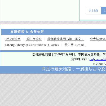
共38条
1
友情链接 & 合作伙伴
公法评论网
圣山网论坛
基督教经典图书馆（英文）
北大法律信
Liberty Library of Constitutional Classics
圣山网（.com）
公法评论网建于2000年5月26日。本网使用资料基
范亚峰信箱：
holymounta
© 2000
两足行遍天地路，一肩担尽古今愁