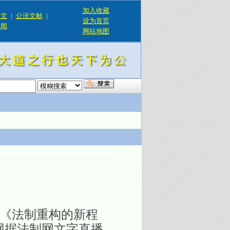
加入收藏
论文
|
公法文献
|
设为首页
新闻
网站地图
！
《法制重构的新程
网据法制网文字直播