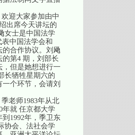
欢迎大家参加由中
绍出席今天讲坛的
飏女士是中国法学
代表中国法学会和
坛的合作协议。刘飏
的第4 期，刘部长
坛，但是她想进行一
部长牺牲星期六的
有一个环节，会请刘
老师1983年从北
0年就 任京都大学
到1992年，季卫东
际协会、法社会学
事，亚洲太平洋论坛