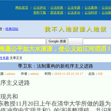
网站首页
|
公法评论
|
公法经典
|
公法专题
|
公法案例
|
公法
资料下载
|
西语资源
|
公法史论
|
公法时评
|
公法
进：
经典旧站
惟愿公平如大水滚滚，使公义如江河滔滔
性专题
文章正文
季卫东：法制重构的新程序主义进路
来源：
admin
作者：
admin
时间：
2010-11-28 22:10:17
点击：
0
次
程序主义进路
实现共和
授11月20日上午在清华大学所做的题为
价值冲突中实现共和》的演讲整理稿，共识