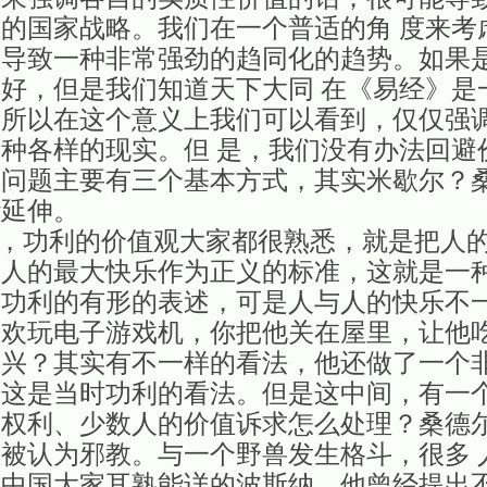
的国家战略。我们在一个普适的角 度来考
会导致一种非常强劲的趋同化的趋势。如果
好，但是我们知道天下大同 在《易经》是
。所以在这个意义上我们可以看到，仅仅强
种各样的现实。但 是，我们没有办法回避
值问题主要有三个基本方式，其实米歇尔？
些延伸。
利的价值观大家都很熟悉，就是把人的
数人的最大快乐作为正义的标准，这就是一
功利的有形的表述，可是人与人的快乐不一
欢玩电子游戏机，你把他关在屋里，让他吃
高兴？其实有不一样的看法，他还做了一个
这是当时功利的看法。但是这中间，有一个
的权利、少数人的价值诉求怎么处理？桑德
被认为邪教。与一个野兽发生格斗，很多 
在中国大家耳熟能详的波斯纳，他曾经提出