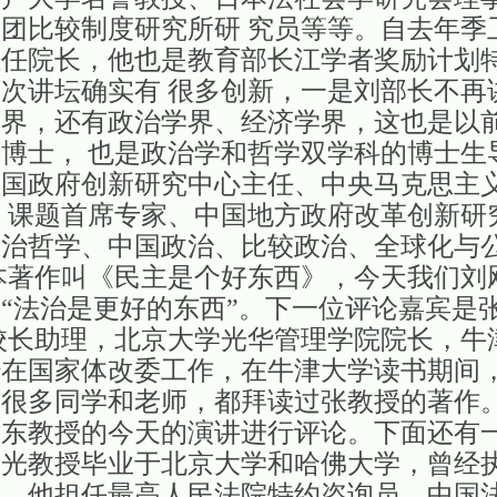
团比较制度研究所研 究员等等。自去年季
担任院长，他也是教育部长江学者奖励计划
次讲坛确实有 很多创新，一是刘部长不再
学界，还有政治学界、经济学界，这也是以
博士， 也是政治学和哲学双学科的博士生
中国政府创新研究中心主任、中央马克思主
 课题首席专家、中国地方政府改革创新研
政治哲学、中国政治、比较政治、全球化与
本著作叫《民主是个好东西》，今天我们刘
“法治是更好的东西”。下一位评论嘉宾是
校长助理，北京大学光华管理学院院长，牛
年曾经在国家体改委工作，在牛津大学读书期间
信很多同学和老师，都拜读过张教授的著作
东教授的今天的演讲进行评论。下面还有一
晨光教授毕业于北京大学和哈佛大学，曾经
，他担任最高人民法院特约咨询员，中国法