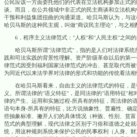
公民应该一方面委托他们的代表在立法机构参加正式的
谈。而且，在公共领域中非正式的民主商谈和立法机构
干预和利益集团扭曲的沟通渠道。哈贝马斯认为，与这
哈贝马斯的这种民主观，叫做
"
商议民主理论
"
，与之相
6
．程序主义法律范式：
"
人权
"
和
"
人民主权
"
之间的
哈贝马斯所谓
"
法律范式
"
，指的是人们对法律系统
践和司法实践的背景性理解。资产阶级革命以后的第一
律范式因受到福利国家法律范式的冲击、甚至取代而被
为同近代以来法学界对法律的形式和功能的传统看法相
在哈贝马斯看来，自由主义的法律范式的特征，是
义。所谓法律的
"
语义特征
"
，是同法律的
"
语用特征
"
相
律的产生、运用和实施过程
-
所具有的特征，而法律的
语句本身
-
所具有的特征，比方说抽象性、普遍性、确
些抽象标准、撇开人们的具体情况（种族、性别、贫富
范式的典型理解，现代法律之区别于习俗和道德之处就
统，用这种规则系统来保护公民的民事权利（人身、财