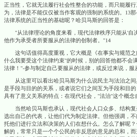
正当性，它就无法履行社会性整合的功能，而只能履行
为，法律是不能仅仅被当作客观的强制的系统的。
13
那
法律系统的正当性的基础呢？哈贝马斯的回答是：
"
从法律理论的角度来看，现代法律秩序只能从
'
自
他作为承受者所要服从的法律的创制者。
"14
这句话值得高度重视，它大概是《在事实与规范之间
什么我要受这个法律约束
"
的时候，别的回答他都不会
法律！
"-
参与制定自己要服从的法律，或反过来说，服
从这里可以看出哈贝马斯为什么说民主与法治之间
是手段与目的的关系，或者说它们之间互为手段和目的
具有了意义关系的特点：在现代社会，
"
法治
"
这个概念
当然哈贝马斯也承认，现代社会人口众多、结构复杂
选出自己的代表，让他们代为制定法律。但他强调，不
托他们进行立法和决策的人们在想什么。怎么了解呢？
解的，常常只是一个个公民的非反思的意见的总和，而