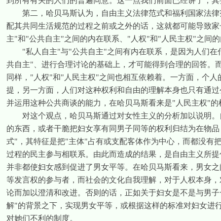
到所有有关的人们的普遍同意。这一点我们前面已经讲了，其
第二，哈贝马斯认为，自由主义法律范式和福利国家法律范
配其共同生活规范的过程之前或之外的话，这就都可能导致家
主
"
和
"
公共自主
"
之间的内在联系、
"
人权
"
和
"
人民主权
"
之间的
"
私人自主
"
与
"
公共自主
"
之间有内在联系，是因为人们在
共自主
"
、进行合理讨论的基础上，才可能得到合理的回答。
同样，
"
人权
"
和
"
人民主权
"
之间也相互依赖着。一方面，个人
提，另一方面，人们对这种权利和自由的理解本身也只有通过
并运用这种公共商谈的能力，在哈贝马斯看来是
"
人民主权
"
的
对这个观点，哈贝马斯通过对女性主义的分析加以说明。自
的东西，或者干脆把妇女享有同男子同等的权利归结为在物品
式
"
，其特征是把
"
主体
"
占有或支配客体作为中心，而都没有
过程的民主参与相联系。由此而造成的结果，是自由主义所提
并非都使妇女感到促进了男女平等。在哈贝马斯看来，男女之
等发言权的参与者，而社会的文化自我理解，对于人权本身，
论而加以澄清和改进。否则的话，正如关于妇女是不是与男子
解
"
的背景之下，实现男女平等，或根据这样的标准对妇女进
对她们不利的制度。