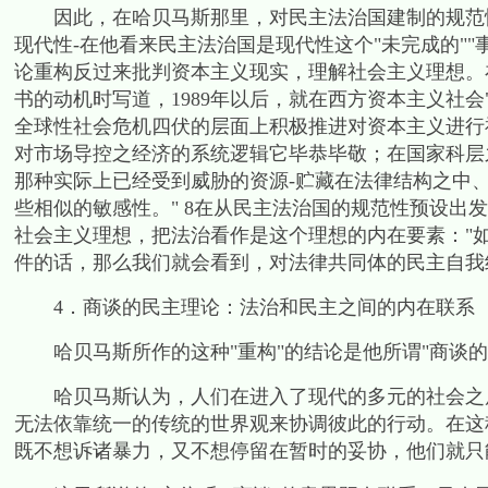
因此，在哈贝马斯那里，对民主法治国建制的规范性
现代性
-
在他看来民主法治国是现代性这个
"
未完成的
""
论重构反过来批判资本主义现实，理解社会主义理想。
书的动机时写道，
1989
年以后，就在西方资本主义社会
全球性社会危机四伏的层面上积极推进对资本主义进行
对市场导控之经济的系统逻辑它毕恭毕敬；在国家科层
那种实际上已经受到威胁的资源
-
贮藏在法律结构之中
些相似的敏感性。
" 8
在从民主法治国的规范性预设出发
社会主义理想，把法治看作是这个理想的内在要素：
"
件的话，那么我们就会看到，对法律共同体的民主自我
4
．商谈的民主理论：法治和民主之间的内在联系
哈贝马斯所作的这种
"
重构
"
的结论是他所谓
"
商谈的
哈贝马斯认为，人们在进入了现代的多元的社会之后
无法依靠统一的传统的世界观来协调彼此的行动。在这
既不想诉诸暴力，又不想停留在暂时的妥协，他们就只