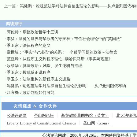
上一篇：
冯健鹏：论规范法学对法律自创生理论的影响——从卢曼到图依布
阅读排行
·
阿伦特：康德政治哲学十三讲
·
李猛：除魔的世界与禁欲者的守护神：韦伯社会理论中的“英国法”
·
季卫东：法律程序的意义
·
童世駿；“事实”与“规范”的关系：一个哲学问题的政治－法律含
·
范亚峰：从程序主义到程序理性--读哈贝马斯《事实与规范》
·
汝绪华：算法政治：风险、发生逻辑与治理
·
季卫东：拨乱反正说程序
·
季卫东：法制重构的新程序主义进路
·
冯健鹏：论规范法学对法律自创生理论的影响——从卢曼到图依布纳
·
江宜桦：政治判断如何可能
友情链接 & 合作伙伴
公法评论网
圣山网论坛
基督教经典图书馆（英文）
北大法律信
Liberty Library of Constitutional Classics
圣山网（.com）
公法评论网建于2000年5月26日。本网使用资料基