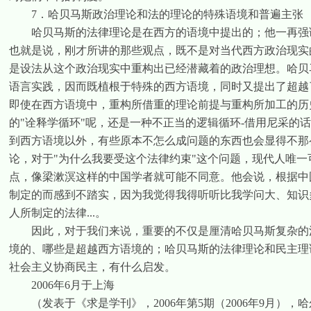
7
．哈贝马斯政治理论和法的理论的特殊语境和普遍主张
哈贝马斯的法律理论是在西方的语境中提出的；他一再强
也就是说，刚才所讲的那些观点，既不是对当代西方政治现实
是设法从这个政治现实中重构出已经潜藏着的政治理想。哈贝
语言实践，因而既植根于特殊的西方语境，同时又提出了超越
即使在西方语境中，重构所借重的理论前提与重构所加工的历
的
"
诠释学循环
"
呢，还是一种不正当的逻辑循环
-
借用尼采的话
到西方语境以外，有些原本不怎么成问题的东西也会显得不那
论，对于
"
为什么我要受这个法律约束
"
这个问题，现代人唯一
点，像梁漱溟这样的中国学者就可能不同意。他会说，根据中
制定的而感到不踏实，因为我觉得我得听听比我学问大、知识
人所制定的法律
...
。
因此，对于我们来说，重要的不仅是厘清哈贝马斯复杂的法
境的、哪些是超越西方语境的；哈贝马斯的法律理论和民主理
社会主义协商民主，有什么启发。
2006
年
6
月于上海
（发表于《求是学刊》，
2006
年第
5
期（
2006
年
9
月），哈