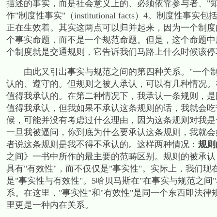
描述的事实，而是社会意义上的、必须依靠参与者、
"
作
"
制度性事实
"
（
institutional facts
）
4
。制度性事实包
正在生效着。其实这两点可以归并起来，因为一个制度
个事实命题，而不是一个规范命题。但是，这个命题中
个制度就是交通规则，它告诉我们马路上什么时候该停
由此又引出事实与规范之间的第四种关系。
"
一个
认的、遵守的。但规则之被人承认，可以有几种情况。
值得我承认的。在第二种情况下，我承认一条规则，是
值得我承认，但我如果不承认这条规则的话，我就会吃
候，可能并没有考虑过什么理由，因为这条规则对我是
一旦我被逼问，你到底为什么要承认这条规则，我就会
者说这条规则是我不得不承认的。这样两种情况：
规则
之间》一书中所作的最主要的范畴区别。规则的被承认
具有
"
有效性
"
，而不仅仅是
"
事实性
"
。实际上，我们现
是
"
事实性与有效性
"
。
5
哈贝马斯在
"
在事实与规范之间
"
系。在这里，
"
事实性
"
和
"
有效性
"
是同一个东西即法律
里更是一种内在关系。