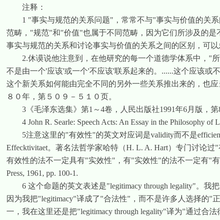
注释：
1 "
事实与规范的关系问题
"
，常常不与
"
事实与价值的关系
范畴，
"
规范
"
和
"
价值
"
也属于不同范畴，因为它们所涉及的是
事实与规范的关系和讨论事实与价值的关系之间的区别，可以
2.
休谟说他注意到，在他研究的每一个道德学体系中，
"
所
不是由一个
'
应该
'
或一个
'
不应该
'
联系起来的。
......
这个应该或
这个新关系如何能由完全不同的另外一些关系推出来的，也应
８０年，第５０９－５１０页。
3
《毛泽东选集》第
1
～
4
卷，人民出版社
1991
年
6
月版，第
4 John R. Searle: Speech Acts: An Essay in the Philosophy of L
5
注意这里的
"
有效性
"
的英文对应词是
validity
而不是
efficie
Effecktivitaet
。著名法哲学家哈特（
H. L. A. Hart
）专门讨论过
"
有效性的法不一定具有
"
实效性
"
，有
"
实效性
"
的法不一定有
"
有
Press, 1961, pp. 100-1.
6
这个命题的英文表述是
"legitimacy through legality"
。我把
因为我把
"legitimacy"
译成了
"
合法性
"
，而不是许多人选择的
"
一，我在这里还是把
"legitimacy through legality"
译为
"
通过合法