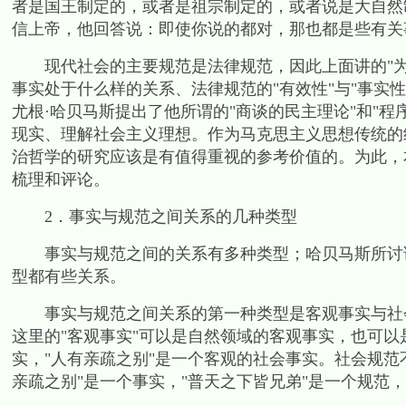
者是国王制定的，或者是祖宗制定的，或者说是大自然
信上帝，他回答说：即使你说的都对，那也都是些有关
现代社会的主要规范是法律规范，因此上面讲的
"
事实处于什么样的关系、法律规范的
"
有效性
"
与
"
事实性
尤根
·
哈贝马斯提出了他所谓的
"
商谈的民主理论
"
和
"
程
现实、理解社会主义理想。作为马克思主义思想传统的
治哲学的研究应该是有值得重视的参考价值的。为此，
梳理和评论。
2
．事实与规范之间关系的几种类型
事实与规范之间的关系有多种类型；哈贝马斯所讨论
型都有些关系。
事实与规范之间关系的第一种类型是客观事实与社会
这里的
"
客观事实
"
可以是自然领域的客观事实，也可以
实，
"
人有亲疏之别
"
是一个客观的社会事实。社会规范
亲疏之别
"
是一个事实，
"
普天之下皆兄弟
"
是一个规范，