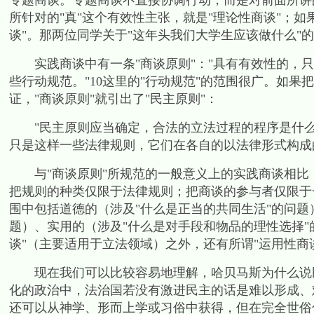
专题商谈。专题商谈不直接协调行动，而是对前面所讲
所针对的
"
真
"
这个有效性主张，就是
"
理论性商谈
"
；如
谈
"
。那两位同学关于
"
这年头我们大学生应该做什么
"
的
实践商谈中有一条
"
商谈原则
"
：
"
具有有效性的，只
些行动规范。
"10
这里的
"
行动规范
"
的范围很广。如果把
证，
"
商谈原则
"
就引出了
"
民主原则
"
：
"
民主原则应当确定，合法的立法过程的程序是什
只是这样一些法律规则，它们在各自的以法律形式构成
与
"
商谈原则
"
所规范的一般意义上的实践商谈相比
把规则的种类仅限于法律规则；把商谈的参与者仅限于
围中包括道德的（涉及
"
什么是正当的共同生活
"
的问题
题）、实用的（涉及
"
什么是对手段和物品的理性选择
"
谈
"
（主要适用于立法领域）之外，还有所谓
"
运用性商
现在我们可以比较容易地理解，哈贝马斯为什么说民
化的政治中，法治国若没有激进民主的话是难以形成、
还可以从神学、形而上学或习俗中获得，但在完全世俗