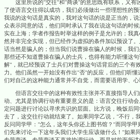
这里所说的
"
交往
"
和
"
商谈
"
的意思既有联系，又有
了使语言交往得以成功，我们必须做出一些理想性的预
我说的这句话是真实的，我对这句话的说是正当的，说
众表示同意的话，他们同时承认了我在说这句话的时候
实在上海；学者作报告时举这样的例子是允许的；我真
然并非完全实现，但已经作为虚拟的条件加以预设了。
话当然是骗人的；但当我们说曹操在骗人的时候，我们
那些还不知道曹操在骗人的士兵，也得有能力听懂这句
解
"
，就已经预设了士兵们对曹操这句话背后的三个有
力。他们虽然一开始没有作出
"
否
"
的反应，但他们听懂
们对自己的这种能力通常并不自觉，而需要语用学、心
但语言交往中的这种有效性主张并不直接指导人们的
动、尤其是协调行动有重要意义的是：语言交往行动会
定问题进行讨论以寻求共识的层面。比方说，晚饭后同
去了，这交往行动就结束了。如果同学乙说，
"
不行，
反问同学甲：
"
怎么，这年头你还上图书馆？
"
而同学甲
们先来讨论一下这年头我们大学生应该做什么！
"
如果