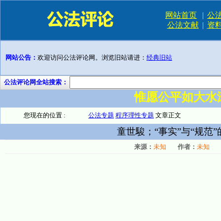
网站首页
|
公
公法文献
|
资
网站公告：
欢迎访问公法评论网。浏览旧站请进：
经典旧站
公法评论网全站搜索：
惟愿公平如大水
您现在的位置 :
公法专题
程序理性专题
文章正文
童世駿；“事实”与“规范
来源：
未知
作者：
未知