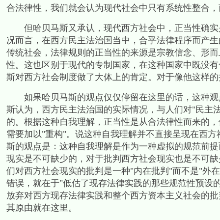
合法律性，我们就会认为现代社会中只有系统性整合，
但哈贝马斯又承认，现代西方社会中，正当性确实是
况而言，在西方民主法治国当中，合乎法律程序而产生
传统社会，法律规则的正当性的来源是宗教信念、形而
性。这也区别于现代的专制国家，在这种国家中既没有
斯对西方社会制度做了大体上的肯定。对于像他这样的
如果哈贝马斯的观点仅仅停留在这里的话，这种观点
斯认为，西方民主法治国的实际情况，与人们对
"
民主
的。根据这种自我理解，正当性是从合法律性而来的，
需要加以
"
重构
"
。说这种自我理解并不直接呈现在西方
斯的观点是：这种自我理解是作为一种虚拟的规范前提
现实是不可缺少的，对于批判西方社会现实也是不可缺
们对西方社会现实的批判是一种
"
内在批判
"
而不是
"
外在
错误，就在于
"
低估了现存法律实践的那些规范性预设
放弃对西方现存法律实践和整个西方资本主义社会的批
其原由就在这里。