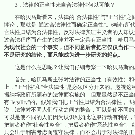
3
．法律的正当性来自合法律性何以可能？
在哈贝马斯看来，法律的
"
合法律性
"
与
"
正当性
"
之
悖论，那就是
"
通过合法律性而确定正当性
"
。
6
哈特所
合法性归结为合法律性。反对法律实证主义者的人却认
过合法程序而产生的法律并不一定具有正当性。哈贝马
为现代社会的一个事实，但不同意后者把它仅仅当作一
不是研究的结论，而只能成为进一步研究的起点。
这是什么意思呢？让我们仔细考察一下哈贝马斯的
首先，哈贝马斯主张对法律的正当性（有效性）和合
上，
"
正当性
"
和
"
合法律性
"
是必须区分开来的。忽视这
据纳粹政府所颁布的法律而实施的，但那显然是不正当
有
"legality"
的。假如我们把正当性归结为合法律性，
"
纳
说，法律对不同人们行动之间的整合，可以是使不同的
可以是使不同的人们因为认识到如此这般行动有利的，
把前者称作
"
社会性整合
"
，把后者称作
"
系统性整合
"
。
只会出于利害考虑而遵守法律，而不会出于对法律的正