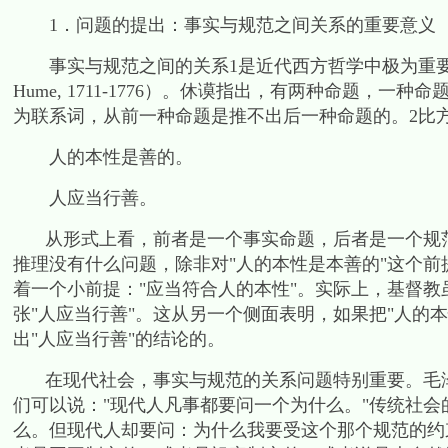
1
．问题的提出：事实与规范之间关系的重要意义
事实与规范之间的关系
1
是近代西方哲学中极为重
Hume, 1711-1776
）。休谟指出，有两种命题，一种命
为联系词，从前一种命题是推不出后一种命题的。
2
比
人的本性是善的。
人应当行善。
从形式上看，前者是一个事实命题，后者是一个规
推理没有什么问题，除非对
"
人的本性是本善的
"
这个前
着一个小前提：
"
应当符合人的本性
"
。实际上，基督教
张
"
人应当行善
"
。这从另一个侧面表明，如果把
"
人的本
出
"
人应当行善
"
的结论的。
在现代社会，事实与规范的关系问题特别重要。毛
们可以说：
"
现代人凡事都要问一个为什么。
"
传统社会
么。但现代人却要问：为什么我要受这个那个规范的约