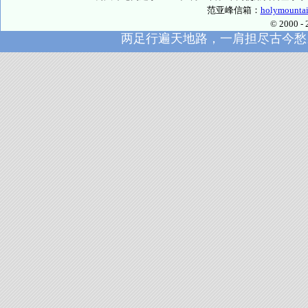
范亚峰信箱：
holymounta
© 2000
两足行遍天地路，一肩担尽古今愁