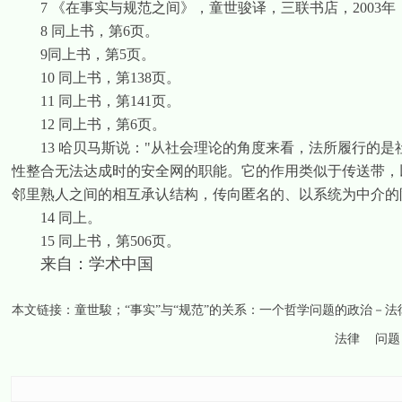
7
《在事实与规范之间》，童世骏译，三联书店，
2003
年
8
同上书，第
6
页。
9
同上书，第
5
页。
10
同上书，第
138
页。
11
同上书，第
141
页。
12
同上书，第
6
页。
13
哈贝马斯说：
"
从社会理论的角度来看，法所履行的是
性整合无法达成时的安全网的职能。它的作用类似于传送带，
邻里熟人之间的相互承认结构，传向匿名的、以系统为中介的
14
同上。
15
同上书，第
506
页。
来自：学术中国
本文链接：
童世駿；“事实”与“规范”的关系：一个哲学问题的政治－法
法律
问题