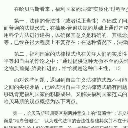
在哈贝马斯看来，福利国家的法律
"
实质化
"
过程至
第一，法律的合法性（或者说正当性）基础成了问
而普遍的法规形式，在抽象
-
普遍法规的基础上通过严
用科学方法进行建构，以确保其意义是精确的、其概念
等，已经在很大程度上不复存在；在这种情况下，法律
第二，福利国家的法律模式也在关注人们的实质性平
平等和自由的悖论之中：
"
通过提供这种无微不至的关
之物质前提
-
所要推进的，恰恰就是这种自主性。
"15
面对这些问题，退回到自由主义法律范式既不可能、
之间的尖锐矛盾，已经表明自由主义法律范式确有问题
够既肯定福利国家的积极成果、又解决福利国家范式的
哈贝马斯的观点概括为以下两点。
第一，哈贝马斯强调要区别两种意义上的
"
普遍性
"
：语义
而是
"
程序普遍性
"
，认为现代法律的合法性基础其实并不在于