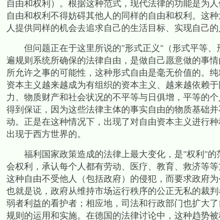
自由和权利）。根据这种范式，现代法律的功能是为人
自由和权利不得妨碍其他人的同样的自由和权利。这种
人提供同样的机会去追求自己的生活目标、实现自己的
但问题正在于这里所说的
"
形式正义
"
（形式平等、
遍规则系统所确保的法律自由，是做自己愿意做的事情
所允许之事的可能性，这种形式自由是毫无价值的。纯
资本主义越来越成为有组织的资本主义、越来越依赖于
力、物质财产和社会状况的不平等与日俱增，平等的个
得到保证，因为这些法律主体的事实自由的物质基础并
动。正是在这种情况下，出现了对自由资本主义进行种
出现于西方世界的。
福利国家政策造成的法律上最大变化，是
"
权利
"
的
会权利，承认每个人都有劳动、医疗、教育、救济等等
这种自由不受他人（包括政府）的侵犯，而要求政府为
也就是说，政府从维持市场运行秩序的公正无私的裁判
弱者利益的看护者；相应地，司法和行政部门也扩大了
规则的运用和实施。在德国的法律讨论中，这种趋势被