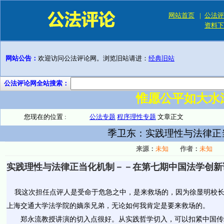
网站首页
|
公法评
资料下
网站公告：
欢迎访问公法评论网。浏览旧站请进：
经典旧站
公法评论网全站搜索：
惟愿公平如大水
您现在的位置 :
公法专题
程序理性专题
文章正文
季卫东：实践理性与法律正
来源：
未知
作者：
未知
实践理性与法律正当化机制－－在第七期中国法学创新
我这次担任点评人是受命于危急之中，是来救场的，因为徐显明校长
上海交通大学法学院的嫡亲兄弟，无论如何我肯定是要来救场的。
郑永流教授讲演的切入点很好。从实践哲学切入，可以扣紧中国传