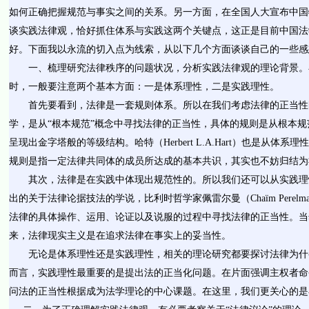
如何正确把握规范与事实之间的关系。另一方面，在全国人大宣布中国
谈实践法律观，恰好抓住体系与实践这两个关键点，这正是目前中国法
好。下面我以永流的切入点为线索，从以下几个方面谈谈自己的一些感
一、梳理研究法律秩序的问题状况，分析实践法律观的理论背景。
时，一般要注意两个基本方面：一是体系理性，二是实践理性。
首先要看到，法律是一套规则体系。所以在我们考虑法律的正当性
学，是从“根本规范”概念中寻找法律的正当性，具体的规则是从根本
呈现出金字塔般的等级结构。哈特（
Herbert L.A.Hart
）也是从体系理性
规则是指一定法律共同体的成员所达成的基本共识，其实也不妨归结为
其次，法律是在实践中体现出规范性的。所以我们还可以从实践理
出的关于法律论据技法的学说，比利时哲学家佩雷尔曼（
Chaïm Perelm
法律的具体操作、运用、论证以及说服的过程中寻找法律的正当性。当
来，法律现实主义是在追求法律在事实上的妥当性。
无论是体系理性还是实践理性，相关的理论研究都要探讨法律为什
而言，实践理性最重要的是提出法的正当化问题。在片面强调主权者命
问法的正当性根据成为法学理论的中心课题。在这里，我们更关心的是