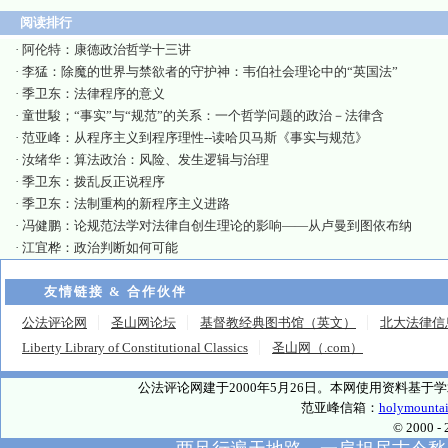
阅读排行
·
阿伦特：康德政治哲学十三讲
·
李猛：除魔的世界与禁欲者的守护神：韦伯社会理论中的“英国法”
·
季卫东：法律程序的意义
·
童世駿；“事实”与“规范”的关系：一个哲学问题的政治－法律含
·
范亚峰：从程序主义到程序理性--读哈贝马斯《事实与规范》
·
汝绪华：算法政治：风险、发生逻辑与治理
·
季卫东：拨乱反正说程序
·
季卫东：法制重构的新程序主义进路
·
冯健鹏：论规范法学对法律自创生理论的影响——从卢曼到图依布纳
·
江宜桦：政治判断如何可能
友情链接 & 合作伙伴
公法评论网
圣山网论坛
基督教经典图书馆（英文）
北大法律信
Liberty Library of Constitutional Classics
圣山网（.com）
公法评论网建于2000年5月26日。本网使用资料基
范亚峰信箱：
holymounta
© 2000