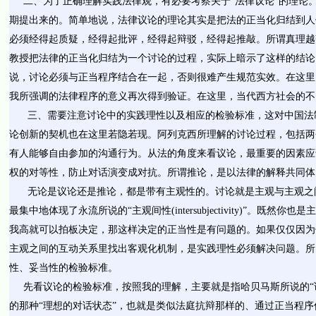
二、为了正确理解实践法律观，有必要考察关于“法律议论”的理论
期提出来的。简单地说，法律议论的理论其实是把法的正当化归结到人
必须经得起质疑，经得起批评，经得起辩驳，经得起推敲。所谓真理越
教授把法律的正当化归结为一个讨论的过程，实际上暗示了这样的结论
说，讨论必须与正当程序结合在一起，否则很难产生规范实效。在这里
我所强调的法律程序的意义再次得到验证。在这里，当代西方社会的不
三、需要注意讨论中的实践理性以及相应的检验标准，这对中国法
论创新的契机也在这里若隐若现。阿列克西所理解的讨论过程，包括两
有人能够自由参加的沟通行为。从法的角度来看议论，最重要的因素应
权的对等性，防止对话演变成对抗。所谓推论，是以法律的解释共同体
无论是议论还是推论，都是带有主观性的。讨论就是主观与主观之
最集中地体现了永流所说的“主观间性
(intersubjectivity)
”。既然你也是
我高就可以拍板决定，那这样决定的正当性是有问题的。如果仅仅因为
主观之间的互动关系里找出客观化机制，是实践理性必须解决问题。所
性、妥当性的检验标准。
先看议论的检验标准，按照我的理解，主要就是指哈贝马斯所说的“
的那种“理想的对话状态”，也就是类似法庭抗辩那样的、通过正当程