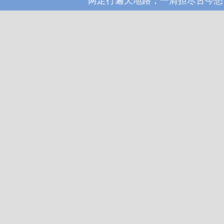
两足行遍天地路，一肩担尽古今愁