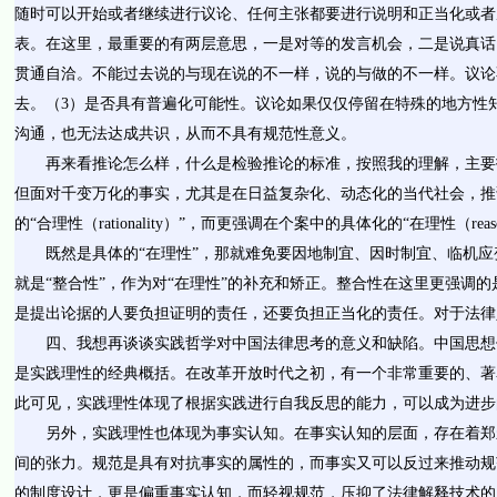
随时可以开始或者继续进行议论、任何主张都要进行说明和正当化或者
表。在这里，最重要的有两层意思，一是对等的发言机会，二是说真话
贯通自洽。不能过去说的与现在说的不一样，说的与做的不一样。议论
去。（
3
）是否具有普遍化可能性。议论如果仅仅停留在特殊的地方性
沟通，也无法达成共识，从而不具有规范性意义。
再来看推论怎么样，什么是检验推论的标准，按照我的理解，主要
但面对千变万化的事实，尤其是在日益复杂化、动态化的当代社会，推
的“合理性（
rationality
）”，而更强调在个案中的具体化的“在理性（
reas
既然是具体的“在理性”，那就难免要因地制宜、因时制宜、临机
就是“整合性”，作为对“在理性”的补充和矫正。整合性在这里更强调
是提出论据的人要负担证明的责任，还要负担正当化的责任。对于法律
四、我想再谈谈实践哲学对中国法律思考的意义和缺陷。中国思想
是实践理性的经典概括。在改革开放时代之初，有一个非常重要的、著
此可见，实践理性体现了根据实践进行自我反思的能力，可以成为进步
另外，实践理性也体现为事实认知。在事实认知的层面，存在着郑
间的张力。规范是具有对抗事实的属性的，而事实又可以反过来推动规
的制度设计，更是偏重事实认知，而轻视规范，压抑了法律解释技术的