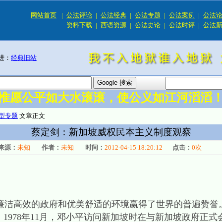
网站首页
|
公法评论
|
公法经典
|
公法专题
|
公法案例
|
公法
资料下载
|
西语资源
|
公法史论
|
公法时评
|
公法
进：
经典旧站
惟愿公平如大水滚滚，使公义如江河滔滔
型专题
文章正文
蔡定剑：新加坡威权民本主义制度观察
来源：
未知
作者：
未知
时间：
2012-04-15 18:20:12
点击：
0
次
洁高效的政府和优美舒适的环境赢得了世界的普遍赞誉
1978年11月，邓小平访问新加坡时在与新加坡政府正