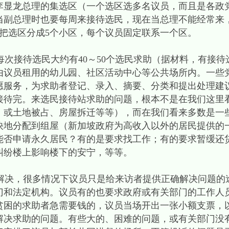
李显龙总理的集选区（一个选区选多名议员，而且是各政
当副总理时也要每周来接待选民，现在当总理不能经常来
把选区分成5个小区，每个议员固定联系一个区。
接待选民大约有40～50个选民求助（据材料，有接待
由议员租用的幼儿园、社区活动中心等公共场所内。一些
愿服务，为求助者登记、录入、摘要、分类和提出处理建
接待完。来选民接待站求助的问题，根本不是在我们这里
，或土地被占、房屋拆迁等等），而在我们看来多数是一
快地分配到组屋（新加坡政府为高收入以外的居民提供的
能否申请永久居民？有的是要求找工作；有的要求暂缓还
纠纷楼上影响楼下的安宁，等等。
决，很多情况下议员只是给来访者提供正确解决问题的
门和法定机构。议员有的也要求政府或有关部门的工作人
贫困的求助者急需要钱的，议员当场开出一张小额支票，
解决求助的问题。有些大的、困难的问题，或有关部门没