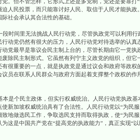
对党。但不管怎样，它形式上还是多党制，党还是要靠打“
强迫人民投票，而只能靠讨好人民、取信于人民才能执政
国际社会承认其合法性的基础。
段时间里无法挑战人民行动党，尽管执政党可以利用行
民行动党仍然有很大的压力，人民行动党对待选举的认真
行动党最早是靠议会民主制上台的，尽管长期由它一党执
能废除民主制形式。它虽然有列宁主义政党的组织，但它
还有很重要的一点，就是执政党是通过议会和政府等政权
会议员在联系人民群众与政府方面起着支撑整个政权的作
本是个民主政体，但实行权威统治。人民行动党执政基
点使新加坡权威统治具有了合法性。人民行动党以“为民服
细致地做选民工作，争取选民支持而取得执政，使“为民服
为这是中国共产党在“提高党的执政能力”，真正实现“以