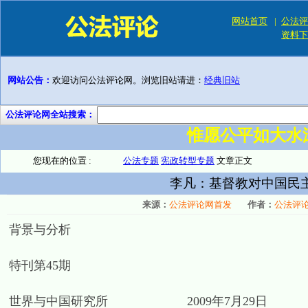
网站首页
|
公法评
资料下
网站公告：
欢迎访问公法评论网。浏览旧站请进：
经典旧站
公法评论网全站搜索：
惟愿公平如大水
您现在的位置 :
公法专题
宪政转型专题
文章正文
李凡：基督教对中国民主
来源：
公法评论网首发
作者：
公法评
背景与分析
特刊第45期
世界与中国研究所 2009年7月29日