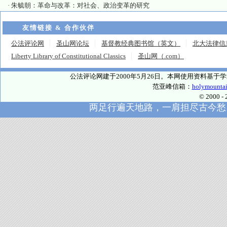
·
朱毓朝：革命与改革：对社会、政治变革的研究
友情链接 & 合作伙伴
公法评论网
圣山网论坛
基督教经典图书馆（英文）
北大法律信
Liberty Library of Constitutional Classics
圣山网（.com）
公法评论网建于2000年5月26日。本网使用资料基
范亚峰信箱：
holymounta
© 2000
两足行遍天地路，一肩担尽古今愁